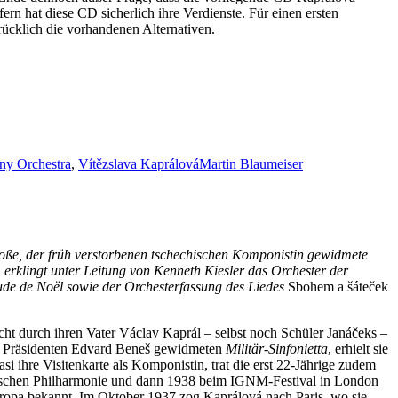
ern hat diese CD sicherlich ihre Verdienste. Für einen ersten
rücklich die vorhandenen Alternativen.
ny Orchestra
,
Vítězslava Kaprálová
Martin Blaumeiser
oße, der früh verstorbenen tschechischen Komponistin gewidmete
erklingt unter Leitung von Kenneth Kiesler das Orchester der
élude de Noël sowie der Orchesterfassung des Liedes
Sbohem a šáteček
ht durch ihren Vater Václav Kaprál – selbst noch Schüler Janáčeks –
gen Präsidenten Edvard Beneš gewidmeten
Militär-Sinfonietta
, erhielt sie
 ihre Visitenkarte als Komponistin, trat die erst 22-Jährige zudem
echischen Philharmonie und dann 1938 beim IGNM-Festival in London
uropa bekannt. Im Oktober 1937 zog Kaprálová nach Paris, wo sie