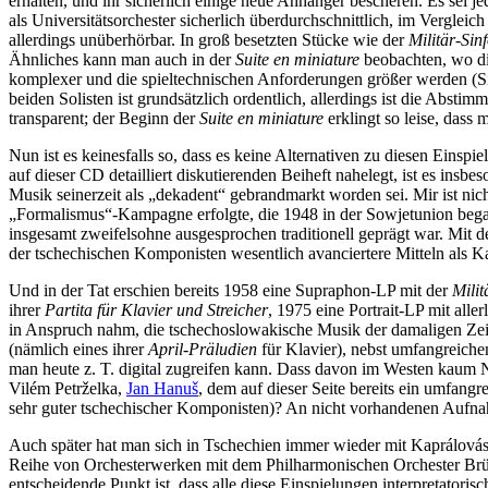
erhalten, und ihr sicherlich einige neue Anhänger bescheren. Es sei je
als Universitätsorchester sicherlich überdurchschnittlich, im Vergle
allerdings unüberhörbar. In groß besetzten Stücke wie der
Militär-Sinf
Ähnliches kann man auch in der
Suite en miniature
beobachten, wo di
komplexer und die spieltechnischen Anforderungen größer werden (Sinf
beiden Solisten ist grundsätzlich ordentlich, allerdings ist die Abs
transparent; der Beginn der
Suite en miniature
erklingt so leise, dass
Nun ist es keinesfalls so, dass es keine Alternativen zu diesen Ein
auf dieser CD detailliert diskutierenden Beiheft nahelegt, ist es ins
Musik seinerzeit als „dekadent“ gebrandmarkt worden sei. Mir ist ni
„Formalismus“-Kampagne erfolgte, die 1948 in der Sowjetunion bega
insgesamt zweifelsohne ausgesprochen traditionell geprägt war. Mit der
der tschechischen Komponisten wesentlich avanciertere Mitteln als Ka
Und in der Tat erschien bereits 1958 eine Supraphon-LP mit der
Milit
ihrer
Partita für Klavier und Streicher
, 1975 eine Portrait-LP mit all
in Anspruch nahm, die tschechoslowakische Musik der damaligen Zeit
(nämlich eines ihrer
April-Präludien
für Klavier), nebst umfangreiche
man heute z. T. digital zugreifen kann. Dass davon im Westen kaum No
Vilém Petrželka,
Jan Hanuš
, dem auf dieser Seite bereits ein umfangr
sehr guter tschechischer Komponisten)? An nicht vorhandenen Aufnah
Auch später hat man sich in Tschechien immer wieder mit Kaprálovás
Reihe von Orchesterwerken mit dem Philharmonischen Orchester Brü
entscheidende Punkt ist, dass alle diese Einspielungen interpretato