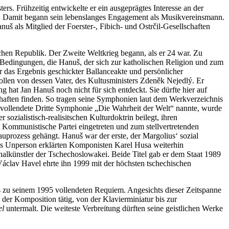
s. Frühzeitig entwickelte er ein ausgeprägtes Interesse an der
ik. Damit begann sein lebenslanges Engagement als Musikvereinsmann.
uš als Mitglied der Foerster-, Fibich- und Ostrčil-Gesellschaften
chen Republik. Der Zweite Weltkrieg begann, als er 24 war. Zu
n Bedingungen, die Hanuš, der sich zur katholischen Religion und zum
 das Ergebnis geschickter Ballanceakte und persönlicher
llen von dessen Vater, des Kultusministers Zdeněk Nejedlý. Er
 hat Jan Hanuš noch nicht für sich entdeckt. Sie dürfte hier auf
chaften finden. So tragen seine Symphonien laut dem Werkverzeichnis
vollendete Dritte Symphonie „Die Wahrheit der Welt“ nannte, wurde
ozialistisch-realisitschen Kulturdoktrin beilegt, ihren
 Kommunistische Partei eingetreten und zum stellvertretenden
uprozess gehängt. Hanuš war der erste, der Margolius‘ sozial
als Unperson erklärten Komponisten Karel Husa weiterhin
nalkünstler der Tschechoslowakei. Beide Titel gab er dem Staat 1989
Václav Havel ehrte ihn 1999 mit der höchsten tschechischen
is zu seinem 1995 vollendeten Requiem. Angesichts dieser Zeitspanne
der Komposition tätig, von der Klavierminiatur bis zur
el
untermalt. Die weiteste Verbreitung dürften seine geistlichen Werke