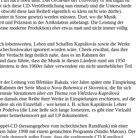
h Luft nach oben lässt. Das Orchester der University of Michigan ist
bt sich diese CD-Veröffentlichung nun einmal) sind die Unterschiede
bwohl diese laut Beiheft eigentlich so klein nicht sein dürfte).
anter in Szene gesetzt) werden müssten. Dort, wo die Musik
t und Präzision in der Artikulation anbelangt. Die Leistung der
r eine moderne Produktion) eher etwas matt und nicht immer völlig
zlich lobenswerten, Leben und Schaffen Kaprálovás sowie die Werke
n Tschechoslowakei ignoriert worden wäre. Cheek erwähnt, dass ihre
r Verdacht liegt freilich nahe, dass es im Rahmen der
nd dazu führte, dass die Musik in diesen Ländern rund um 1950
pätestens in den 1960er Jahre verwendete ein nicht unerheblicher Teil
r der Leitung von Břetislav Bakala, vier Jahre später eine Einspielung
m Rahmen der Serie
Musica Nova Bohemica et Slovenica
, die für sich
estrale
Variationen über ein Thema von Vítězslava Kaprálová
n damals eine Reihe ihrer Werke in Einspielungen erschienen, auf die
dere als ein Einzelfall – wer kennt z. B. schon Kaprálovás Lehrer
Podešva (die Liste ließe sich lange fortsetzen, es gibt eine Vielzahl
unter bemerkenswert gut auf LP dokumentiert.
 Doppel-CD (herausgegeben vom tschechischen Rundfunk) mit einer
dem Jahre 1998 mit einem gemischten Programm (Studio Matous). Der
am Ende dennoch außer Frage, dass die vorliegende CD Kaprálová