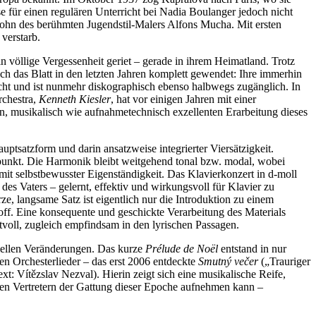
e für einen regulären Unterricht bei Nadia Boulanger jedoch nicht
 Sohn des berühmten Jugendstil-Malers Alfons Mucha. Mit ersten
verstarb.
 völlige Vergessenheit geriet – gerade in ihrem Heimatland. Trotz
ch das Blatt in den letzten Jahren komplett gewendet: Ihre immerhin
acht und ist nunmehr diskographisch ebenso halbwegs zugänglich. In
rchestra,
Kenneth Kiesler
, hat vor einigen Jahren mit einer
n, musikalisch wie aufnahmetechnisch exzellenten Erarbeitung dieses
ptsatzform und darin ansatzweise integrierter Viersätzigkeit.
eitpunkt. Die Harmonik bleibt weitgehend tonal bzw. modal, wobei
mit selbstbewusster Eigenständigkeit. Das Klavierkonzert in d-moll
des Vaters – gelernt, effektiv und wirkungsvoll für Klavier zu
ze, langsame Satz ist eigentlich nur die Introduktion zu einem
hoff. Eine konsequente und geschickte Verarbeitung des Materials
tvoll, zugleich empfindsam in den lyrischen Passagen.
nziellen Veränderungen. Das kurze
Prélude de Noël
entstand in nur
n Orchesterlieder – das erst 2006 entdeckte
Smutný večer
(„Trauriger
t: Vítězslav Nezval). Hierin zeigt sich eine musikalische Reife,
en Vertretern der Gattung dieser Epoche aufnehmen kann –