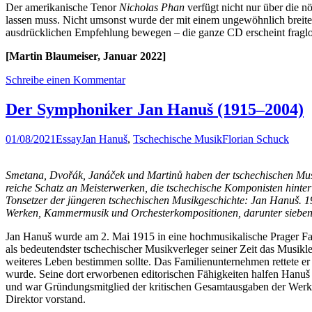
Der amerikanische Tenor
Nicholas Phan
verfügt nicht nur über die n
lassen muss. Nicht umsonst wurde der mit einem ungewöhnlich breite
ausdrücklichen Empfehlung bewegen – die ganze CD erscheint fraglos 
[Martin Blaumeiser, Januar 2022]
Schreibe einen Kommentar
Der Symphoniker Jan Hanuš (1915–2004)
01/08/2021
Essay
Jan Hanuš
,
Tschechische Musik
Florian Schuck
Smetana, Dvořák, Janáček und Martinů haben der tschechischen Musi
reiche Schatz an Meisterwerken, die tschechische Komponisten hinte
Tonsetzer der jüngeren tschechischen Musikgeschichte: Jan Hanuš. 
Werken, Kammermusik und Orchesterkompositionen, darunter siebe
Jan Hanuš wurde am 2. Mai 1915 in eine hochmusikalische Prager Fam
als bedeutendster tschechischer Musikverleger seiner Zeit das Musik
weiteres Leben bestimmen sollte. Das Familienunternehmen rettete e
wurde. Seine dort erworbenen editorischen Fähigkeiten halfen Hanuš 
und war Gründungsmitglied der kritischen Gesamtausgaben der Werke
Direktor vorstand.