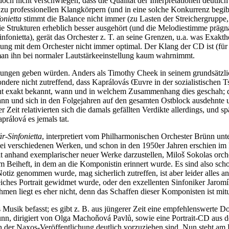
doch nicht verschwiegen, dass die Qualität der Interpretationen deutlic
ich zu professionellen Klangkörpern (und in eine solche Konkurrenz begi
onietta
stimmt die Balance nicht immer (zu Lasten der Streichergruppe, o
e Strukturen erheblich besser ausgehört (und die Melodiestimme prägn
onietta), gerät das Orchester z. T. an seine Grenzen, u.a. was Exakthei
timmung mit dem Orchester nicht immer optimal. Der Klang der CD ist (fü
 man ihn bei normaler Lautstärkeeinstellung kaum wahrnimmt.
spielungen geben würden. Anders als Timothy Cheek in seinem grundsät
besondere nicht zutreffend, dass Kaprálovás Œuvre in der sozialistische
cht exakt bekannt, wann und in welchem Zusammenhang dies geschah; de
nn und sich in den Folgejahren auf den gesamten Ostblock ausdehnte u
 Zeit relativierten sich die damals gefällten Verdikte allerdings, und s
prálová es jemals tat.
är-Sinfonietta
, interpretiert vom Philharmonischen Orchester Brünn unte
erlei verschiedenen Werken, und schon in den 1950er Jahren erschien i
 anhand exemplarischer neuer Werke darzustellen, Miloš Sokolas orch
m Beiheft, in dem an die Komponistin erinnert wurde. Es sind also scho
tiz genommen wurde, mag sicherlich zutreffen, ist aber leider alles an
eiches Portrait gewidmet wurde, oder den exzellenten Sinfoniker Jaromír 
men liegt es eher nicht, denn das Schaffen dieser Komponisten ist mit
 Musik befasst; es gibt z. B. aus jüngerer Zeit eine empfehlenswerte
nn, dirigiert von Olga Machoňová Pavlů, sowie eine Portrait-CD aus 
risch der Naxos-Veröffentlichung deutlich vorzuziehen sind. Nun steht 