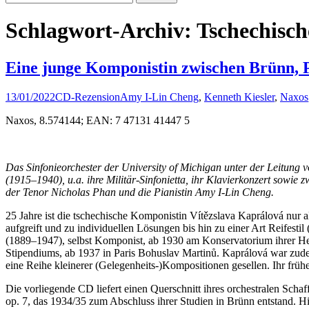
nach:
Schlagwort-Archiv: Tschechisc
Eine junge Komponistin zwischen Brünn, P
13/01/2022
CD-Rezension
Amy I-Lin Cheng
,
Kenneth Kiesler
,
Naxos
Naxos, 8.574144; EAN: 7 47131 41447 5
Das Sinfonieorchester der University of Michigan unter der Leitung
(1915–1940), u.a. ihre Militär-Sinfonietta, ihr Klavierkonzert sowie 
der Tenor Nicholas Phan und die Pianistin Amy I-Lin Cheng.
25 Jahre ist die tschechische Komponistin Vítězslava Kaprálová nur 
aufgreift und zu individuellen Lösungen bis hin zu einer Art Reifesti
(1889–1947), selbst Komponist, ab 1930 am Konservatorium ihrer He
Stipendiums, ab 1937 in Paris Bohuslav Martinů. Kaprálová war zudem D
eine Reihe kleinerer (Gelegenheits-)Kompositionen gesellen. Ihr früh
Die vorliegende CD liefert einen Querschnitt ihres orchestralen Scha
op. 7, das 1934/35 zum Abschluss ihrer Studien in Brünn entstand. H