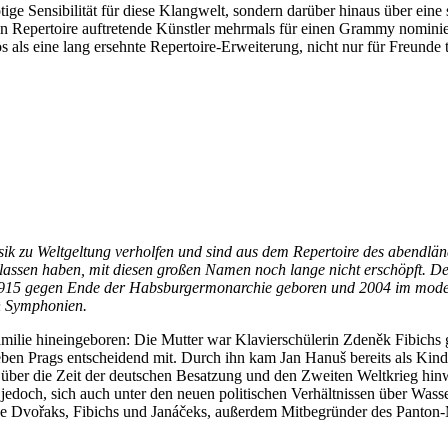
ötige Sensibilität für diese Klangwelt, sondern darüber hinaus über eine
n Repertoire auftretende Künstler mehrmals für einen Grammy nominier
als eine lang ersehnte Repertoire-Erweiterung, nicht nur für Freunde 
k zu Weltgeltung verholfen und sind aus dem Repertoire des abendlä
rlassen haben, mit diesen großen Namen noch lange nicht erschöpft. 
1915 gegen Ende der Habsburgermonarchie geboren und 2004 im moderne
n Symphonien.
ilie hineingeboren: Die Mutter war Klavierschülerin Zdeněk Fibichs ge
leben Prags entscheidend mit. Durch ihn kam Jan Hanuš bereits als Kin
r über die Zeit der deutschen Besatzung und den Zweiten Weltkrieg hin
jedoch, sich auch unter den neuen politischen Verhältnissen über Wass
 Dvořaks, Fibichs und Janáčeks, außerdem Mitbegründer des Panton-Mu