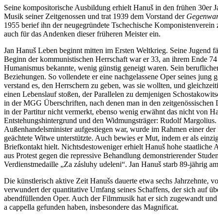
Seine kompositorische Ausbildung erhielt Hanuš in den frühen 30er Ja
Musik seiner Zeitgenossen und trat 1939 dem Vorstand der
Gegenwar
1955 berief ihn der neugegründete Tschechische Komponistenverein zu 
auch für das Andenken dieser früheren Meister ein.
Jan Hanuš Leben beginnt mitten im Ersten Weltkrieg. Seine Jugend f
Beginn der kommunistischen Herrschaft war er 33, an ihrem Ende 74 Ja
Humanismus bekannte, wenig günstig geneigt waren. Sein beruflicher
Beziehungen. So vollendete er eine nachgelassene Oper seines jung g
verstand es, den Herrschern zu geben, was sie wollten, und gleichzeit
einen Lebenslauf stoßen, der Parallelen zu demjenigen Schostakowits
in der MGG Überschriften, nach denen man in den zeitgenössischen 
in der Partitur nicht vermerkt, ebenso wenig erwähnt das nicht von H
Entstehungshintergrund und den Widmungsträger: Rudolf Margolius. D
Außenhandelsminister aufgestiegen war, wurde im Rahmen einer der le
geächtete Witwe unterstützte. Auch bewies er Mut, indem er als einz
Briefkontakt hielt. Nichtsdestoweniger erhielt Hanuš hohe staatlich
aus Protest gegen die repressive Behandlung demonstrierender Studen
Verdienstmedaille „Za zásluhy udeleni“. Jan Hanuš starb 89-jährig am 
Die künstlerisch aktive Zeit Hanušs dauerte etwa sechs Jahrzehnte, 
verwundert der quantitative Umfang seines Schaffens, der sich auf üb
abendfüllenden Oper. Auch der Filmmusik hat er sich zugewandt und 
a cappella gefunden haben, insbesondere das Magnificat.