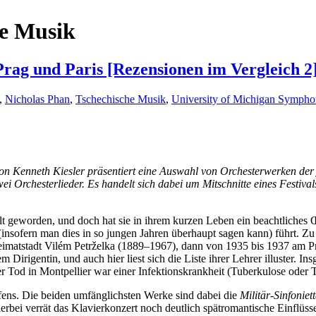
he Musik
rag und Paris [Rezensionen im Vergleich 2
,
Nicholas Phan
,
Tschechische Musik
,
University of Michigan Sympho
 von Kenneth Kiesler präsentiert eine Auswahl von Orchesterwerken de
zwei Orchesterlieder. Es handelt sich dabei um Mitschnitte eines Festi
alt geworden, und doch hat sie in ihrem kurzen Leben ein beachtliches
l (insofern man dies in so jungen Jahren überhaupt sagen kann) führt. 
imatstadt Vilém Petrželka (1889–1967), dann von 1935 bis 1937 am Pr
irigentin, und auch hier liest sich die Liste ihrer Lehrer illuster. I
er Tod in Montpellier war einer Infektionskrankheit (Tuberkulose oder 
ffens. Die beiden umfänglichsten Werke sind dabei die
Militär-Sinfoniet
ierbei verrät das Klavierkonzert noch deutlich spätromantische Einflü