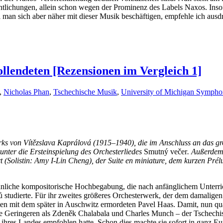
fentlichungen, allein schon wegen der Prominenz des Labels Naxos. Insof
ll man sich aber näher mit dieser Musik beschäftigen, empfehle ich ausd
llendeten [Rezensionen im Vergleich 1]
,
Nicholas Phan
,
Tschechische Musik
,
University of Michigan Sympho
ks von Vítězslava Kaprálová (1915–1940), die im Anschluss an das gr
nter die Ersteinspielung des Orchesterliedes
Smutný večer
. Außerdem 
rt (Solistin: Amy I-Lin Cheng), der Suite en miniature, dem kurzen Pr
hnliche kompositorische Hochbegabung, die nach anfänglichem Unterric
inů studierte. Für ihr zweites größeres Orchesterwerk, der dem damali
n mit dem später in Auschwitz ermordeten Pavel Haas. Damit, nun quasi
 keine Geringeren als Zdeněk Chalabala und Charles Munch – der Tsch
hres Landes empfohlen hatte. Schon dies machte sie sofort in ganz E