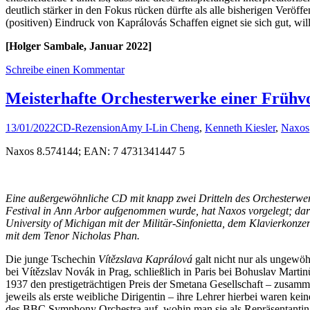
deutlich stärker in den Fokus rücken dürfte als alle bisherigen Veröf
(positiven) Eindruck von Kaprálovás Schaffen eignet sie sich gut, wi
[Holger Sambale, Januar 2022]
Schreibe einen Kommentar
Meisterhafte Orchesterwerke einer Frühvo
13/01/2022
CD-Rezension
Amy I-Lin Cheng
,
Kenneth Kiesler
,
Naxos
Naxos 8.574144; EAN: 7 4731341447 5
Eine außergewöhnliche CD mit knapp zwei Dritteln des Orchesterwer
Festival in Ann Arbor aufgenommen wurde, hat Naxos vorgelegt; daru
University of Michigan mit der Militär-Sinfonietta, dem Klavierkonze
mit dem Tenor Nicholas Phan.
Die junge Tschechin
Vítězslava Kaprálová
galt nicht nur als ungewö
bei Vítězslav Novák in Prag, schließlich in Paris bei Bohuslav Mart
1937 den prestigeträchtigen Preis der Smetana Gesellschaft – zusamme
jeweils als erste weibliche Dirigentin – ihre Lehrer hierbei waren
des BBC Symphony Orchestra auf, wohin man sie als Repräsentantin i