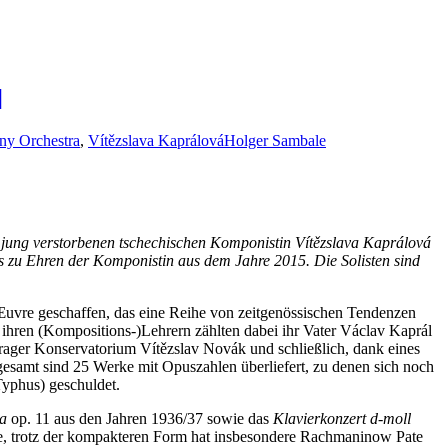
]
ny Orchestra
,
Vítězslava Kaprálová
Holger Sambale
r jung verstorbenen tschechischen Komponistin Vítězslava Kaprálová
vals zu Ehren der Komponistin aus dem Jahre 2015. Die Solisten sind
 Œuvre geschaffen, das eine Reihe von zeitgenössischen Tendenzen
Zu ihren (Kompositions-)Lehrern zählten dabei ihr Vater Václav Kaprál
ager Konservatorium Vítězslav Novák und schließlich, dank eines
nsgesamt sind 25 Werke mit Opuszahlen überliefert, zu denen sich noch
Typhus) geschuldet.
ta
op. 11 aus den Jahren 1936/37 sowie das
Klavierkonzert d-moll
sse, trotz der kompakteren Form hat insbesondere Rachmaninow Pate