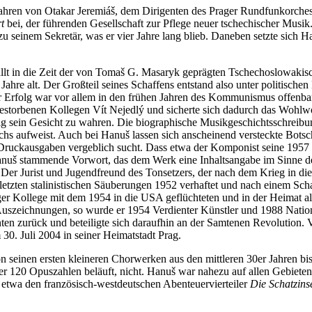
hren von Otakar Jeremiáš, dem Dirigenten des Prager Rundfunkorchester
t
bei, der führenden Gesellschaft zur Pflege neuer tschechischer Mus
seinem Sekretär, was er vier Jahre lang blieb. Daneben setzte sich Han
ällt in die Zeit der von Tomaš G. Masaryk geprägten Tschechoslowakis
hre alt. Der Großteil seines Schaffens entstand also unter politische
 Erfolg war vor allem in den frühen Jahren des Kommunismus offenbar
estorbenen Kollegen Vít Nejedlý und sicherte sich dadurch das Wohlwo
ig sein Gesicht zu wahren. Die biographische Musikgeschichtsschreibung
chs aufweist. Auch bei Hanuš lassen sich anscheinend versteckte Bots
Druckausgaben vergeblich sucht. Dass etwa der Komponist seine 1957 
anuš stammende Vorwort, das dem Werk eine Inhaltsangabe im Sinne der s
er Jurist und Jugendfreund des Tonsetzers, der nach dem Krieg in die
tzten stalinistischen Säuberungen 1952 verhaftet und nach einem Scha
iger Kollege mit dem 1954 in die USA geflüchteten und in der Heimat 
e Auszeichnungen, so wurde er 1954 Verdienter Künstler und 1988 Natio
ten zurück und beteiligte sich daraufhin an der Samtenen Revolution. 
30. Juli 2004 in seiner Heimatstadt Prag.
von seinen ersten kleineren Chorwerken aus den mittleren 30er Jahren b
er 120 Opuszahlen beläuft, nicht. Hanuš war nahezu auf allen Gebieten 
etwa den französisch-westdeutschen Abenteuervierteiler
Die Schatzins