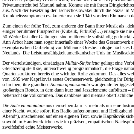
Privatunterricht bei Martinů nahm. Konnte sie mit ihrem Dirigierlehr
aus. Nach der Besetzung der Tschechoslowakei durch die Nazis im März
Krankheitssymptomen evakuierte man sie 1940 vor dem Einmarsch der
Zum einen der frühe Tod, zum anderen der Bann ihrer Musik als „deka
einiger berühmter Fürsprecher (Kubelik, Firkušný…) erlangte sie nie 
50 Werke fast aller Gattungen sind mittlerweile vollständig gedruck
Ann Arbor hatte man sogar innerhalb einer Woche das Gesamtwerk a
exemplarischen Darbietung von Milhauds Orestie-Trilogie höchstes Lo
Neulands. Die Leistungsfähigkeit amerikanischer Unis im Musiksekto
Der viertelstündigen, einsätzigen
Militär-Sinfonietta
gelingt eine Verb
Gleichzeitig stellt sie, unterschwellig programmatisch, die Frage nat
Quartenstrukturen bereits eine wichtige Rolle zukommt. Das alles wei
von 1935 war Kaprálovás erstes Orchesterwerk, gleichzeitig ihr Dirigi
schreiben; ihre grandiose
Sonata appassionata
war gerade fertiggeste
großartigen Rondo, in dem dann kurz mal Jazzelemente aufblitzen – fr
beherrscht sie vollkommen. Das dankbare und niemals oberflächliche 
Die
Suite en miniature
aus demselben Jahr ist mehr als nur eine Instr
einer Nacht, wurde sofort fürs Radio aufgenommen und Heiligabend 1
Abend“), anscheinend auf einen eigenen Text, sowie Kaprálovás sich
sowohl im Handwerklichen wie im präzisen, empathischen Nachspüren
zweifelsfrei echte Meisterwerke.