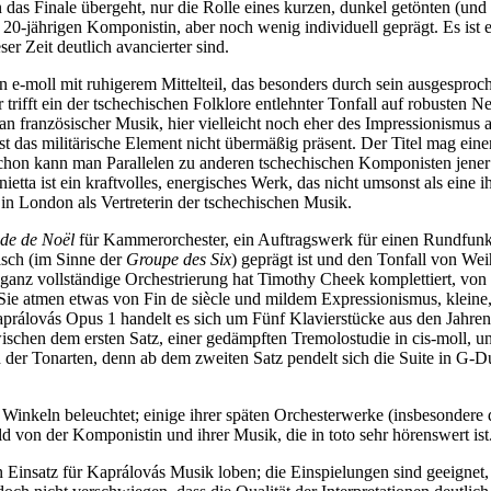
 das Finale übergeht, nur die Rolle eines kurzen, dunkel getönten (und
 20-jährigen Komponistin, aber noch wenig individuell geprägt. Es ist
er Zeit deutlich avancierter sind.
 in e-moll mit ruhigerem Mittelteil, das besonders durch sein ausgespro
r trifft ein der tschechischen Folklore entlehnter Tonfall auf robusten 
 an französischer Musik, hier vielleicht noch eher des Impressionismus 
 ist das militärische Element nicht übermäßig präsent. Der Titel mag ei
er schon kann man Parallelen zu anderen tschechischen Komponisten jen
tta ist ein kraftvolles, energisches Werk, das nicht umsonst als eine i
 in London als Vertreterin der tschechischen Musik.
de de Noël
für Kammerorchester, ein Auftragswerk für einen Rundfunkü
isch (im Sinne der
Groupe des Six
) geprägt ist und den Tonfall von Wei
ht ganz vollständige Orchestrierung hat Timothy Cheek komplettiert, v
 Sie atmen etwas von Fin de siècle und mildem Expressionismus, kleine, 
álovás Opus 1 handelt es sich um Fünf Klavierstücke aus den Jahren 19
ischen dem ersten Satz, einer gedämpften Tremolostudie in cis-moll, u
h der Tonarten, denn ab dem zweiten Satz pendelt sich die Suite in G-Du
 Winkeln beleuchtet; einige ihrer späten Orchesterwerke (insbesondere
d von der Komponistin und ihrer Musik, die in toto sehr hörenswert ist
en Einsatz für Kaprálovás Musik loben; die Einspielungen sind geeigne