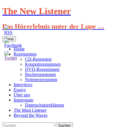
Zum
The New Listener
Inhalt
springen
Das Hörerlebnis unter der Lupe …
Menü
Home
Rezensionen
CD-Rezension
Konzertrezensionen
DVD-Rezensionen
Buchrezensionen
Notenrezensionen
Interviews
Essays
Über uns
Impressum
Datenschutzerklärung
The Must Listener
Beyond the Waves
Suchen