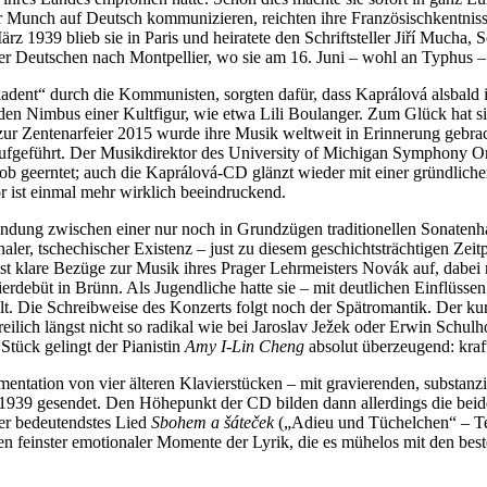
er Munch auf Deutsch kommunizieren, reichten ihre Französischkentniss
 1939 blieb sie in Paris und heiratete den Schriftsteller Jiří Mucha,
 Deutschen nach Montpellier, wo sie am 16. Juni – wohl an Typhus – 
dent“ durch die Kommunisten, sorgten dafür, dass Kaprálová alsbald in
den Nimbus einer Kultfigur, wie etwa Lili Boulanger. Zum Glück hat si
t; zur Zentenarfeier 2015 wurde ihre Musik weltweit in Erinnerung gebr
ufgeführt. Der Musikdirektor des University of Michigan Symphony O
b geerntet; auch die Kaprálová-CD glänzt wieder mit einer gründliche
r ist einmal mehr wirklich beeindruckend.
indung zwischen einer nur noch in Grundzügen traditionellen Sonatenhau
ionaler, tschechischer Existenz – just zu diesem geschichtsträchtigen Z
st klare Bezüge zur Musik ihres Prager Lehrmeisters Novák auf, dabei 
erdebüt in Brünn. Als Jugendliche hatte sie – mit deutlichen Einflüssen 
llt. Die Schreibweise des Konzerts folgt noch der Spätromantik. Der kur
eilich längst nicht so radikal wie bei Jaroslav Ježek oder Erwin Schul
Stück gelingt der Pianistin
Amy I-Lin Cheng
absolut überzeugend: kraf
umentation von vier älteren Klavierstücken – mit gravierenden, substa
939 gesendet. Den Höhepunkt der CD bilden dann allerdings die beide
er bedeutendstes Lied
Sbohem a šáteček
(„Adieu und Tüchelchen“ – Tex
 feinster emotionaler Momente der Lyrik, die es mühelos mit den best