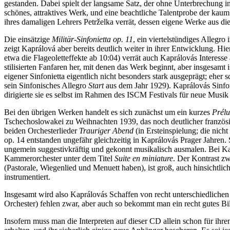
gestanden. Dabei spielt der langsame Satz, der ohne Unterbrechung in
schönes, attraktives Werk, und eine beachtliche Talentprobe der kaum
ihres damaligen Lehrers Petrželka verrät, dessen eigene Werke aus dies
Die einsätzige
Militär-Sinfonietta op. 11
, ein viertelstündiges Allegro
zeigt Kaprálová aber bereits deutlich weiter in ihrer Entwicklung. Hie
etwa die Flageoletteffekte ab 10:04) verrät auch Kaprálovás Interesse
stilisierten Fanfaren her, mit denen das Werk beginnt, aber insgesamt
eigener Sinfonietta eigentlich nicht besonders stark ausgeprägt; eh
sein Sinfonisches Allegro
Start
aus dem Jahr 1929). Kaprálovás Sinfonie
dirigierte sie es selbst im Rahmen des ISCM Festivals für neue Musik
Bei den übrigen Werken handelt es sich zunächst um ein kurzes
Prélu
Tschechoslowakei zu Weihnachten 1939, das noch deutlicher französ
beiden Orchesterlieder
Trauriger Abend
(in Ersteinspielung; die nic
op. 14 entstanden ungefähr gleichzeitig in Kaprálovás Prager Jahren.
ungemein suggestivkräftig und gekonnt musikalisch ausmalen. Bei Kapr
Kammerorchester unter dem Titel
Suite en miniature
. Der Kontrast zw
(Pastorale, Wiegenlied und Menuett haben), ist groß, auch hinsichtlic
instrumentiert.
Insgesamt wird also Kaprálovás Schaffen von recht unterschiedlichen
Orchester) fehlen zwar, aber auch so bekommt man ein recht gutes Bil
Insofern muss man die Interpreten auf dieser CD allein schon für ihr