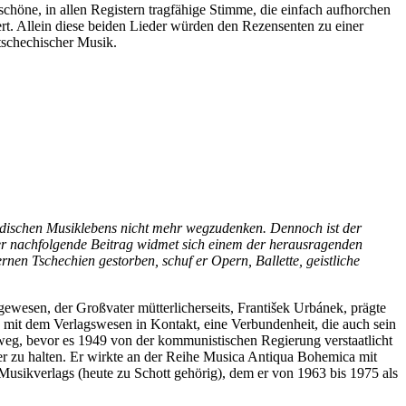
 schöne, in allen Registern tragfähige Stimme, die einfach aufhorchen
t. Allein diese beiden Lieder würden den Rezensenten zu einer
tschechischer Musik.
ndischen Musiklebens nicht mehr wegzudenken. Dennoch ist der
Der nachfolgende Beitrag widmet sich einem der herausragenden
n Tschechien gestorben, schuf er Opern, Ballette, geistliche
wesen, der Großvater mütterlicherseits, František Urbánek, prägte
d mit dem Verlagswesen in Kontakt, eine Verbundenheit, die auch sein
weg, bevor es 1949 von der kommunistischen Regierung verstaatlicht
er zu halten. Er wirkte an der Reihe Musica Antiqua Bohemica mit
sikverlags (heute zu Schott gehörig), dem er von 1963 bis 1975 als