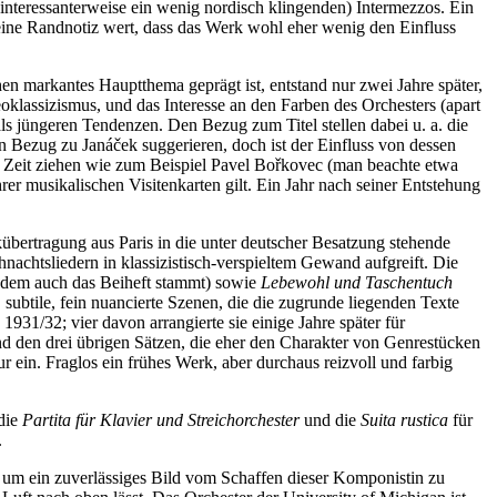
 interessanterweise ein wenig nordisch klingenden) Intermezzos. Ein
 eine Randnotiz wert, dass das Werk wohl eher wenig den Einfluss
chen markantes Hauptthema geprägt ist, entstand nur zwei Jahre später,
Neoklassizismus, und das Interesse an den Farben des Orchesters (apart
als jüngeren Tendenzen. Den Bezug zum Titel stellen dabei u. a. die
nen Bezug zu Janáček suggerieren, doch ist der Einfluss von dessen
er Zeit ziehen wie zum Beispiel Pavel Bořkovec (man beachte etwa
hrer musikalischen Visitenkarten gilt. Ein Jahr nach seiner Entstehung
bertragung aus Paris in die unter deutscher Besatzung stehende
hnachtsliedern in klassizistisch-verspieltem Gewand aufgreift. Die
on dem auch das Beiheft stammt) sowie
Lebewohl und Taschentuch
subtile, fein nuancierte Szenen, die die zugrunde liegenden Texte
31/32; vier davon arrangierte sie einige Jahre später für
nd den drei übrigen Sätzen, die eher den Charakter von Genrestücken
r ein. Fraglos ein frühes Werk, aber durchaus reizvoll und farbig
 die
Partita für Klavier und Streichorchester
und die
Suita rustica
für
.
t, um ein zuverlässiges Bild vom Schaffen dieser Komponistin zu