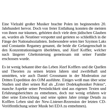
Eine Vielzahl großer Musiker brachte Polen im beginnenden 20.
Jahrhundert hervor. Doch von freier Entfaltung konnten die meisten
von ihnen nur träumen, gehörten doch viele dem jüdischen Glauben
an, wurden als Neutöner verspottet und gerieten so schließlich in die
Fänge der Nationalsozialisten. Insbesondere seien hier Szymon Laks
und Constantin Regamey genannt, die beide die Gefangenschaft in
den Konzentrationslagern überlebten, und Józef Koffler, welcher
nach längerer Ghettoisierung gemeinsam mit seiner Familie
erschossen wurde.
Es ist wenig bekannt über das Leben Józef Kofflers und die Quellen
und Theorien zu seinen letzten Jahren sind zweifelhaft und
umstritten, wie auch Daniel Grossmann in der Moderation zur
Dritten Expedition des OJM ausführte. Einiges weiß man über seine
Studien und über seinen Ruf als „Erster Dodekaphoniker Polens“,
manche Aspekte seiner Persönlichkeit sind aus eigenen Texten und
Erfahrungsberichten zu entnehmen, doch nur wenig erfahren wir
über seine Entwicklung und seine späten Jahre (einige Details zu
Kofflers Leben sind der New-Listener-Rezension der letzten CD-
Veröffentlichung seiner Musik bei EDA zu entnehmen).