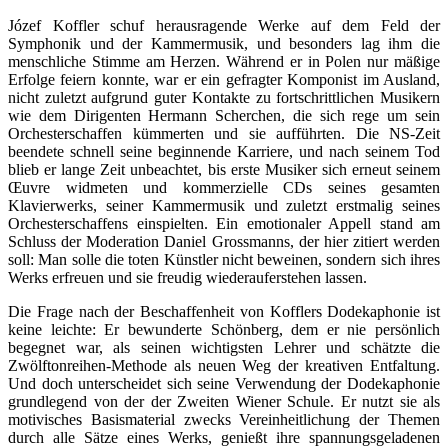
Józef Koffler schuf herausragende Werke auf dem Feld der
Symphonik und der Kammermusik, und besonders lag ihm die
menschliche Stimme am Herzen. Während er in Polen nur mäßige
Erfolge feiern konnte, war er ein gefragter Komponist im Ausland,
nicht zuletzt aufgrund guter Kontakte zu fortschrittlichen Musikern
wie dem Dirigenten Hermann Scherchen, die sich rege um sein
Orchesterschaffen kümmerten und sie aufführten. Die NS-Zeit
beendete schnell seine beginnende Karriere, und nach seinem Tod
blieb er lange Zeit unbeachtet, bis erste Musiker sich erneut seinem
Œuvre widmeten und kommerzielle CDs seines gesamten
Klavierwerks, seiner Kammermusik und zuletzt erstmalig seines
Orchesterschaffens einspielten. Ein emotionaler Appell stand am
Schluss der Moderation Daniel Grossmanns, der hier zitiert werden
soll: Man solle die toten Künstler nicht beweinen, sondern sich ihres
Werks erfreuen und sie freudig wiederauferstehen lassen.
Die Frage nach der Beschaffenheit von Kofflers Dodekaphonie ist
keine leichte: Er bewunderte Schönberg, dem er nie persönlich
begegnet war, als seinen wichtigsten Lehrer und schätzte die
Zwölftonreihen-Methode als neuen Weg der kreativen Entfaltung.
Und doch unterscheidet sich seine Verwendung der Dodekaphonie
grundlegend von der der Zweiten Wiener Schule. Er nutzt sie als
motivisches Basismaterial zwecks Vereinheitlichung der Themen
durch alle Sätze eines Werks, genießt ihre spannungsgeladenen