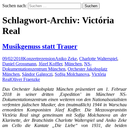
Suchen nach:
Schlagwort-Archiv: Victória
Real
Musikgenuss statt Trauer
09/02/2018
Konzertrezension
Aniko Zeke
,
Charlotte Walterspiel
,
Daniel Grossmann
,
Józef Koffler
,
München
,
NS-
Dokumentationszentrum München
,
Orchester Jakobsplatz
München
,
Sándor Galgoczi
,
Sofija Molchanova
,
Victória
Real
Oliver Fraenzke
Das Orchester Jakobsplatz München präsentiert am 1. Februar
2018 in seiner dritten ‚Expedition’ im Münchner NS-
Dokumentationszentrum einen weiteren von den Nationalsozialisten
verfemten jüdischen Musiker, den (mutmaßlich) 1944 in Warschau
ermordeten Komponisten Józef Koffler. Die Mezzosopranistin
Victória Real singt gemeinsam mit Sofija Molchanova an der
Klarinette, der Bratschistin Charlotte Walterspiel und Aniko Zeke
am Cello die Kantate „Die Liebe“ von 1931, die beiden