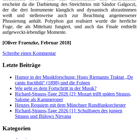
erscheint da die Darbietung des Streichtrios mit Sándor Galgoczi,
der die drei Instrumente klanglich und dynamisch abzustimmen
weiß und stellenweise auch zur Beachtung angemessener
Phrasierung anhält. Polyphon gut realisiert wurde die herrliche
Fuge, die als Mittelsatz fungiert, und auch das Finale enthiellt
aufgeweckt-lebendige Momente.
[Oliver Fraenzke, Februar 2018]
Schreibe einen Kommentar
Letzte Beiträge
Humor in der Musikforschung: Hugo Riemanns Traktat „De
cantu fractibili“ (1898) und die Folgen
Wie geht es dem Fortschritt in der Musik?
Richard-Strauss-Tage 2026 [2]: Mozart trifft späten Strauss,
Salome als Kammeroper
Henzes Requiem mit dem Münchner Rundfunkorchester
Richard-Strauss-Tage 2026 [1]: Schulfugen des jungen
Strauss und Bülows Nirvana
Kategorien