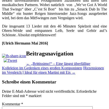
beiden unverkünstelten Protagonisten zuzuhören und ihren drei
musikalischen Partnern. Wobei natürlich von „We’ve Got A World
That Swings“ über „C’est Si Bon“ bis hin zu „Smack Dab In The
Middle“ ein bunter Reigen hinreissender Jazz-Songs ausgebreitet
wird, bei dem das MitSwingen zum Vergnügen wird.
Die insgesamt 13 Lieder mit den 46 Minuten Spielzeit sind eine
Ohren-Weide und entspannen Leib, Seele und Gehör auf’s
Schönste. Absolut empfehlenswert!
[Ulrich Hermann Mai 2016]
Beitragsnavigation
←
„Brittissimo!“ – Eine längst überfällige
Kollektion im Gedenken eines großen Komponisten
[Rezensionen
im Vergleich:] Ideal für einen Martini mit Eis
→
Schreibe einen Kommentar
Deine E-Mail-Adresse wird nicht veröffentlicht.
Erforderliche
Felder sind mit
*
markiert
Kommentar
*