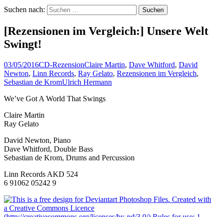
Suchen nach:
[Rezensionen im Vergleich:] Unsere Welt
Swingt!
03/05/2016
CD-Rezension
Claire Martin
,
Dave Whitford
,
David
Newton
,
Linn Records
,
Ray Gelato
,
Rezensionen im Vergleich
,
Sebastian de Krom
Ulrich Hermann
We’ve Got A World That Swings
Claire Martin
Ray Gelato
David Newton, Piano
Dave Whitford, Double Bass
Sebastian de Krom, Drums and Percussion
Linn Records AKD 524
6 91062 05242 9