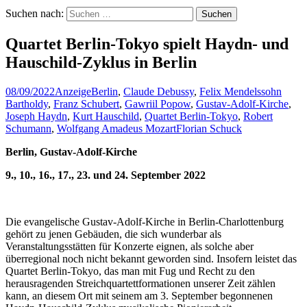
Suchen nach:
Quartet Berlin-Tokyo spielt Haydn- und
Hauschild-Zyklus in Berlin
08/09/2022
Anzeige
Berlin
,
Claude Debussy
,
Felix Mendelssohn
Bartholdy
,
Franz Schubert
,
Gawriil Popow
,
Gustav-Adolf-Kirche
,
Joseph Haydn
,
Kurt Hauschild
,
Quartet Berlin-Tokyo
,
Robert
Schumann
,
Wolfgang Amadeus Mozart
Florian Schuck
Berlin, Gustav-Adolf-Kirche
9., 10., 16., 17., 23. und 24. September 2022
Die evangelische Gustav-Adolf-Kirche in Berlin-Charlottenburg
gehört zu jenen Gebäuden, die sich wunderbar als
Veranstaltungsstätten für Konzerte eignen, als solche aber
überregional noch nicht bekannt geworden sind. Insofern leistet das
Quartet Berlin-Tokyo, das man mit Fug und Recht zu den
herausragenden Streichquartettformationen unserer Zeit zählen
kann, an diesem Ort mit seinem am 3. September begonnenen