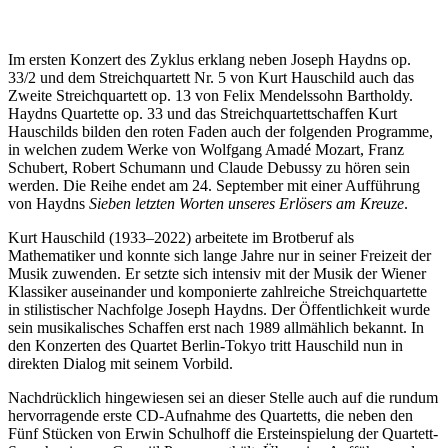
Im ersten Konzert des Zyklus erklang neben Joseph Haydns op.
33/2 und dem Streichquartett Nr. 5 von Kurt Hauschild auch das
Zweite Streichquartett op. 13 von Felix Mendelssohn Bartholdy.
Haydns Quartette op. 33 und das Streichquartettschaffen Kurt
Hauschilds bilden den roten Faden auch der folgenden Programme,
in welchen zudem Werke von Wolfgang Amadé Mozart, Franz
Schubert, Robert Schumann und Claude Debussy zu hören sein
werden. Die Reihe endet am 24. September mit einer Aufführung
von Haydns
Sieben letzten Worten unseres Erlösers am Kreuze
.
Kurt Hauschild (1933–2022) arbeitete im Brotberuf als
Mathematiker und konnte sich lange Jahre nur in seiner Freizeit der
Musik zuwenden. Er setzte sich intensiv mit der Musik der Wiener
Klassiker auseinander und komponierte zahlreiche Streichquartette
in stilistischer Nachfolge Joseph Haydns. Der Öffentlichkeit wurde
sein musikalisches Schaffen erst nach 1989 allmählich bekannt. In
den Konzerten des Quartet Berlin-Tokyo tritt Hauschild nun in
direkten Dialog mit seinem Vorbild.
Nachdrücklich hingewiesen sei an dieser Stelle auch auf die rundum
hervorragende erste CD-Aufnahme des Quartetts, die neben den
Fünf Stücken von Erwin Schulhoff die Ersteinspielung der Quartett-