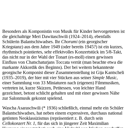
Besonders als Komponistin von Musik für Kinder hervorgetreten ist
die gleichaltrige Meri Dawitaschwili (1924–2014), ebenfalls
Schülerin Balantschiwadses. Ihr
Chorumi
(ein georgischer
Kriegstanz) aus dem Jahre 1949 (oder bereits 1945?) ist ein kurzes,
rhythmisch pointiertes, sehr effektvolles Konzertstück im 5/8-Takt,
das nicht nur in der Wahl der Tonart (es-moll) einen gewissen
Einfluss von Chatschaturjans Toccata verrät (man beachte etwa die
markante Akkordik des Beginns). Der bei weitem bekannteste
georgische Komponist dieser Zusammenstellung ist Gija Kantscheli
(1935–2019), der hier mit vier Stücken aus seiner
Simple Music
,
einer Sammlung von 33 Miniaturen nach (eigenen) Filmmusiken,
vertreten ist, kurze Skizzen, Petitessen, von leichter Hand
gezeichnet, betont schlicht gehalten und mit einer gewissen Nähe
zur Salonmusik gekonnt spielend.
Wascha Asaraschwili (* 1936) schließlich, einmal mehr ein Schüler
Balantschiwadses, hat neben einem expressiven, durchaus national
getönten Neoklassizismus (repräsentiert z. B. durch sein
Cellokonzert Nr. 1
, für das sich in jüngerer Zeit Maximilian