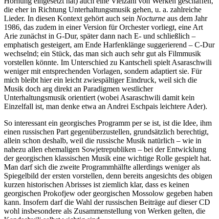
Hornung eingesetzt hat) auch eine Vielzahl von Werken geschaffen,
die eher in Richtung Unterhaltungsmusik gehen, u. a. zahlreiche
Lieder. In diesen Kontext gehört auch sein
Nocturne
aus dem Jahr
1986, das zudem in einer Version für Orchester vorliegt, eine Art
Arie zunächst in G-Dur, später dann nach E- und schließlich –
emphatisch gesteigert, am Ende Harfenklänge suggerierend – C-Dur
wechselnd; ein Stück, das man sich auch sehr gut als Filmmusik
vorstellen könnte. Im Unterschied zu Kantscheli spielt Asaraschwili
weniger mit entsprechenden Vorlagen, sondern adaptiert sie. Für
mich bleibt hier ein leicht zwiespältiger Eindruck, weil sich die
Musik doch arg direkt an Paradigmen westlicher
Unterhaltungsmusik orientiert (wobei Asaraschwili damit kein
Einzelfall ist, man denke etwa an Andrei Eschpais leichtere Ader).
So interessant ein georgisches Programm per se ist, ist die Idee, ihm
einen russischen Part gegenüberzustellen, grundsätzlich berechtigt,
allein schon deshalb, weil die russische Musik natürlich – wie in
nahezu allen ehemaligen Sowjetrepubliken – bei der Entwicklung
der georgischen klassischen Musik eine wichtige Rolle gespielt hat.
Man darf sich die zweite Programmhälfte allerdings weniger als
Spiegelbild der ersten vorstellen, denn bereits angesichts des obigen
kurzen historischen Abrisses ist ziemlich klar, dass es keinen
georgischen Prokofjew oder georgischen Mossolow gegeben haben
kann. Insofern darf die Wahl der russischen Beiträge auf dieser CD
wohl insbesondere als Zusammenstellung von Werken gelten, die