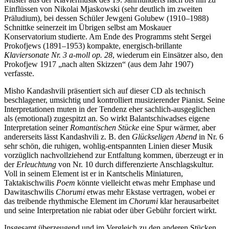
Einflüssen von Nikolai Mjaskowski (sehr deutlich im zweiten
Präludium), bei dessen Schüler Jewgeni Golubew (1910–1988)
Schnittke seinerzeit im Übrigen selbst am Moskauer
Konservatorium studierte. Am Ende des Programms steht Sergei
Prokofjews (1891–1953) kompakte, energisch-brillante
Klaviersonate Nr. 3 a-moll op. 28
, wiederum ein Einsätzer also, den
Prokofjew 1917 „nach alten Skizzen“ (aus dem Jahr 1907)
verfasste.
Misho Kandashvili präsentiert sich auf dieser CD als technisch
beschlagener, umsichtig und kontrolliert musizierender Pianist. Seine
Interpretationen muten in der Tendenz eher sachlich-ausgeglichen
als (emotional) zugespitzt an. So wirkt Balantschiwadses eigene
Interpretation seiner
Romantischen Stücke
eine Spur wärmer, aber
andererseits lässt Kandashvili z. B. den
Glückseligen Abend
in Nr. 6
sehr schön, die ruhigen, wohlig-entspannten Linien dieser Musik
vorzüglich nachvollziehend zur Entfaltung kommen, überzeugt er in
der
Erleuchtung
von Nr. 10 durch differenzierte Anschlagskultur.
Voll in seinem Element ist er in Kantschelis Miniaturen,
Taktakischwilis
Poem
könnte vielleicht etwas mehr Emphase und
Dawitaschwilis
Chorumi
etwas mehr Ekstase vertragen, wobei er
das treibende rhythmische Element im
Chorumi
klar herausarbeitet
und seine Interpretation nie rabiat oder über Gebühr forciert wirkt.
Insgesamt überzeugend und im Vergleich zu den anderen Stücken