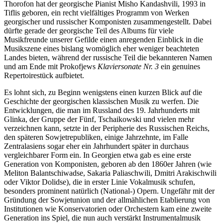
Thorofon hat der georgische Pianist Misho Kandashvili, 1993 in
Tiflis geboren, ein recht vielfältiges Programm von Werken
georgischer und russischer Komponisten zusammengestellt. Dabei
dürfte gerade der georgische Teil des Albums für viele
Musikfreunde unserer Gefilde einen anregenden Einblick in die
Musikszene eines bislang womöglich eher weniger beachteten
Landes bieten, während der russische Teil die bekannteren Namen
und am Ende mit Prokofjews
Klaviersonate Nr. 3
ein genuines
Repertoirestück aufbietet.
Es lohnt sich, zu Beginn wenigstens einen kurzen Blick auf die
Geschichte der georgischen klassischen Musik zu werfen. Die
Entwicklungen, die man im Russland des 19. Jahrhunderts mit
Glinka, der Gruppe der Fünf, Tschaikowski und vielen mehr
verzeichnen kann, setzte in der Peripherie des Russischen Reichs,
den späteren Sowjetrepubliken, einige Jahrzehnte, im Falle
Zentralasiens sogar eher ein Jahrhundert später in durchaus
vergleichbarer Form ein. In Georgien etwa gab es eine erste
Generation von Komponisten, geboren ab den 1860er Jahren (wie
Meliton Balantschiwadse, Sakaria Paliaschwili, Dmitri Arakischwili
oder Viktor Dolidse), die in erster Linie Vokalmusik schufen,
besonders prominent natürlich (National-) Opern. Ungefähr mit der
Gründung der Sowjetunion und der allmählichen Etablierung von
Institutionen wie Konservatorien oder Orchestern kam eine zweite
Generation ins Spiel, die nun auch verstärkt Instrumentalmusik