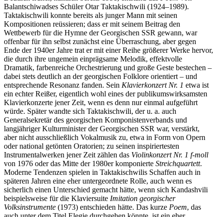
Balantschiwadses Schüler Otar Taktakischwili (1924–1989).
Taktakischwili konnte bereits als junger Mann mit seinen
Kompositionen reüssieren; dass er mit seinem Beitrag den
Wettbewerb für die Hymne der Georgischen SSR gewann, war
offenbar für ihn selbst zunächst eine Überraschung, aber gegen
Ende der 1940er Jahre trat er mit einer Reihe größerer Werke hervor,
die durch ihre ungemein einprägsame Melodik, effektvolle
Dramatik, farbenreiche Orchestrierung und große Geste bestechen –
dabei stets deutlich an der georgischen Folklore orientiert – und
entsprechende Resonanz fanden. Sein
Klavierkonzert Nr. 1
etwa ist
ein echter Reißer, eigentlich wohl eines der publikumswirksamsten
Klavierkonzerte jener Zeit, wenn es denn nur einmal aufgeführt
würde. Später wandte sich Taktakischwili, der u. a. auch
Generalsekretär des georgischen Komponistenverbands und
langjähriger Kulturminister der Georgischen SSR war, verstärkt,
aber nicht ausschließlich Vokalmusik zu, etwa in Form von Opern
oder national getönten Oratorien; zu seinen inspiriertesten
Instrumentalwerken jener Zeit zählen das
Violinkonzert Nr. 1 f-moll
von 1976 oder das Mitte der 1980er komponierte
Streichquartett
.
Moderne Tendenzen spielen in Taktakischwilis Schaffen auch in
späteren Jahren eine eher untergeordnete Rolle, auch wenn es
sicherlich einen Unterschied gemacht hätte, wenn sich Kandashvili
beispielsweise für die Klaviersuite
Imitation georgischer
Volksinstrumente
(1973) entschieden hätte. Das kurze
Poem
, das
auch unter dem Titel Elegie durchgehen könnte, ist ein eher