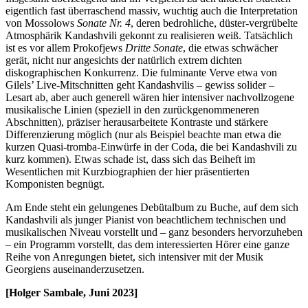
eigentlich fast überraschend massiv, wuchtig auch die Interpretation
von Mossolows
Sonate Nr. 4
, deren bedrohliche, düster-vergrübelte
Atmosphärik Kandashvili gekonnt zu realisieren weiß. Tatsächlich
ist es vor allem Prokofjews
Dritte Sonate
, die etwas schwächer
gerät, nicht nur angesichts der natürlich extrem dichten
diskographischen Konkurrenz. Die fulminante Verve etwa von
Gilels’ Live-Mitschnitten geht Kandashvilis – gewiss solider –
Lesart ab, aber auch generell wären hier intensiver nachvollzogene
musikalische Linien (speziell in den zurückgenommeneren
Abschnitten), präziser herausarbeitete Kontraste und stärkere
Differenzierung möglich (nur als Beispiel beachte man etwa die
kurzen Quasi-tromba-Einwürfe in der Coda, die bei Kandashvili zu
kurz kommen). Etwas schade ist, dass sich das Beiheft im
Wesentlichen mit Kurzbiographien der hier präsentierten
Komponisten begnügt.
Am Ende steht ein gelungenes Debütalbum zu Buche, auf dem sich
Kandashvili als junger Pianist von beachtlichem technischen und
musikalischen Niveau vorstellt und – ganz besonders hervorzuheben
– ein Programm vorstellt, das dem interessierten Hörer eine ganze
Reihe von Anregungen bietet, sich intensiver mit der Musik
Georgiens auseinanderzusetzen.
[Holger Sambale, Juni 2023]