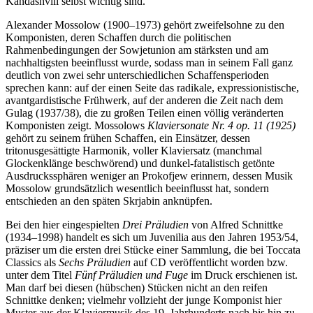
Kandashvili selbst wichtig sind.
Alexander Mossolow (1900–1973) gehört zweifelsohne zu den
Komponisten, deren Schaffen durch die politischen
Rahmenbedingungen der Sowjetunion am stärksten und am
nachhaltigsten beeinflusst wurde, sodass man in seinem Fall ganz
deutlich von zwei sehr unterschiedlichen Schaffensperioden
sprechen kann: auf der einen Seite das radikale, expressionistische,
avantgardistische Frühwerk, auf der anderen die Zeit nach dem
Gulag (1937/38), die zu großen Teilen einen völlig veränderten
Komponisten zeigt. Mossolows
Klaviersonate Nr. 4 op. 11 (1925)
gehört zu seinem frühen Schaffen, ein Einsätzer, dessen
tritonusgesättigte Harmonik, voller Klaviersatz (manchmal
Glockenklänge beschwörend) und dunkel-fatalistisch getönte
Ausdruckssphären weniger an Prokofjew erinnern, dessen Musik
Mossolow grundsätzlich wesentlich beeinflusst hat, sondern
entschieden an den späten Skrjabin anknüpfen.
Bei den hier eingespielten
Drei Präludien
von Alfred Schnittke
(1934–1998) handelt es sich um Juvenilia aus den Jahren 1953/54,
präziser um die ersten drei Stücke einer Sammlung, die bei Toccata
Classics als
Sechs Präludien
auf CD veröffentlicht worden bzw.
unter dem Titel
Fünf Präludien und Fuge
im Druck erschienen ist.
Man darf bei diesen (hübschen) Stücken nicht an den reifen
Schnittke denken; vielmehr vollzieht der junge Komponist hier
Muster aus der Klaviermusik des 19. Jahrhunderts nach bis hin zu