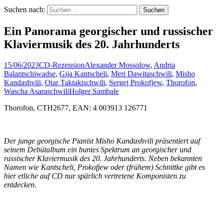
Suchen nach:
Ein Panorama georgischer und russischer
Klaviermusik des 20. Jahrhunderts
15/06/2023
CD-Rezension
Alexander Mossolow
,
Andria
Balantschiwadse
,
Gija Kantscheli
,
Meri Dawitaschwili
,
Misho
Kandashvili
,
Otar Taktakischwili
,
Sergej Prokofjew
,
Thorofon
,
Wascha Asaraschwili
Holger Sambale
Thorofon, CTH2677, EAN: 4 003913 126771
Der junge georgische Pianist Misho Kandashvili präsentiert auf
seinem Debütalbum ein buntes Spektrum an georgischer und
russischer Klaviermusik des 20. Jahrhunderts. Neben bekannten
Namen wie Kantscheli, Prokofjew oder (frühem) Schnittke gibt es
hier etliche auf CD nur spärlich vertretene Komponisten zu
entdecken.