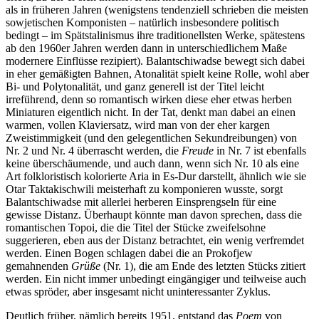
als in früheren Jahren (wenigstens tendenziell schrieben die meisten
sowjetischen Komponisten – natürlich insbesondere politisch
bedingt – im Spätstalinismus ihre traditionellsten Werke, spätestens
ab den 1960er Jahren werden dann in unterschiedlichem Maße
modernere Einflüsse rezipiert). Balantschiwadse bewegt sich dabei
in eher gemäßigten Bahnen, Atonalität spielt keine Rolle, wohl aber
Bi- und Polytonalität, und ganz generell ist der Titel leicht
irreführend, denn so romantisch wirken diese eher etwas herben
Miniaturen eigentlich nicht. In der Tat, denkt man dabei an einen
warmen, vollen Klaviersatz, wird man von der eher kargen
Zweistimmigkeit (und den gelegentlichen Sekundreibungen) von
Nr. 2 und Nr. 4 überrascht werden, die
Freude
in Nr. 7 ist ebenfalls
keine überschäumende, und auch dann, wenn sich Nr. 10 als eine
Art folkloristisch kolorierte Aria in Es-Dur darstellt, ähnlich wie sie
Otar Taktakischwili meisterhaft zu komponieren wusste, sorgt
Balantschiwadse mit allerlei herberen Einsprengseln für eine
gewisse Distanz. Überhaupt könnte man davon sprechen, dass die
romantischen Topoi, die die Titel der Stücke zweifelsohne
suggerieren, eben aus der Distanz betrachtet, ein wenig verfremdet
werden. Einen Bogen schlagen dabei die an Prokofjew
gemahnenden
Grüße
(Nr. 1), die am Ende des letzten Stücks zitiert
werden. Ein nicht immer unbedingt eingängiger und teilweise auch
etwas spröder, aber insgesamt nicht uninteressanter Zyklus.
Deutlich früher, nämlich bereits 1951, entstand das
Poem
von