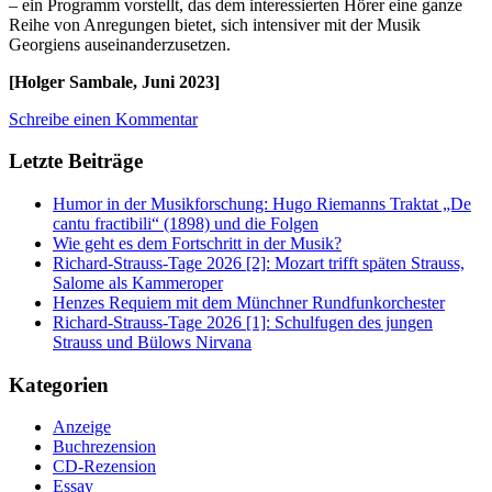
– ein Programm vorstellt, das dem interessierten Hörer eine ganze
Reihe von Anregungen bietet, sich intensiver mit der Musik
Georgiens auseinanderzusetzen.
[Holger Sambale, Juni 2023]
Schreibe einen Kommentar
Letzte Beiträge
Humor in der Musikforschung: Hugo Riemanns Traktat „De
cantu fractibili“ (1898) und die Folgen
Wie geht es dem Fortschritt in der Musik?
Richard-Strauss-Tage 2026 [2]: Mozart trifft späten Strauss,
Salome als Kammeroper
Henzes Requiem mit dem Münchner Rundfunkorchester
Richard-Strauss-Tage 2026 [1]: Schulfugen des jungen
Strauss und Bülows Nirvana
Kategorien
Anzeige
Buchrezension
CD-Rezension
Essay