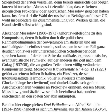
Spiegelbild der ersten vorstellen, denn bereits angesichts des obigen
kurzen historischen Abrisses ist ziemlich klar, dass es keinen
georgischen Prokofjew oder georgischen Mossolow gegeben haben
kann. Insofern darf die Wahl der russischen Beiträge auf dieser CD
wohl insbesondere als Zusammenstellung von Werken gelten, die
Kandashvili selbst wichtig sind.
Alexander Mossolow (1900–1973) gehört zweifelsohne zu den
Komponisten, deren Schaffen durch die politischen
Rahmenbedingungen der Sowjetunion am stärksten und am
nachhaltigsten beeinflusst wurde, sodass man in seinem Fall ganz
deutlich von zwei sehr unterschiedlichen Schaffensperioden
sprechen kann: auf der einen Seite das radikale, expressionistische,
avantgardistische Frühwerk, auf der anderen die Zeit nach dem
Gulag (1937/38), die zu großen Teilen einen völlig veränderten
Komponisten zeigt. Mossolows
Klaviersonate Nr. 4 op. 11 (1925)
gehört zu seinem frühen Schaffen, ein Einsätzer, dessen
tritonusgesättigte Harmonik, voller Klaviersatz (manchmal
Glockenklänge beschwörend) und dunkel-fatalistisch getönte
Ausdruckssphären weniger an Prokofjew erinnern, dessen Musik
Mossolow grundsätzlich wesentlich beeinflusst hat, sondern
entschieden an den späten Skrjabin anknüpfen.
Bei den hier eingespielten
Drei Präludien
von Alfred Schnittke
(1934–1998) handelt es sich um Juvenilia aus den Jahren 1953/54,