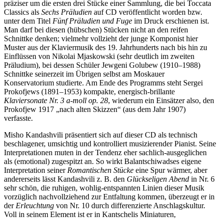
präziser um die ersten drei Stücke einer Sammlung, die bei Toccata
Classics als
Sechs Präludien
auf CD veröffentlicht worden bzw.
unter dem Titel
Fünf Präludien und Fuge
im Druck erschienen ist.
Man darf bei diesen (hübschen) Stücken nicht an den reifen
Schnittke denken; vielmehr vollzieht der junge Komponist hier
Muster aus der Klaviermusik des 19. Jahrhunderts nach bis hin zu
Einflüssen von Nikolai Mjaskowski (sehr deutlich im zweiten
Präludium), bei dessen Schüler Jewgeni Golubew (1910–1988)
Schnittke seinerzeit im Übrigen selbst am Moskauer
Konservatorium studierte. Am Ende des Programms steht Sergei
Prokofjews (1891–1953) kompakte, energisch-brillante
Klaviersonate Nr. 3 a-moll op. 28
, wiederum ein Einsätzer also, den
Prokofjew 1917 „nach alten Skizzen“ (aus dem Jahr 1907)
verfasste.
Misho Kandashvili präsentiert sich auf dieser CD als technisch
beschlagener, umsichtig und kontrolliert musizierender Pianist. Seine
Interpretationen muten in der Tendenz eher sachlich-ausgeglichen
als (emotional) zugespitzt an. So wirkt Balantschiwadses eigene
Interpretation seiner
Romantischen Stücke
eine Spur wärmer, aber
andererseits lässt Kandashvili z. B. den
Glückseligen Abend
in Nr. 6
sehr schön, die ruhigen, wohlig-entspannten Linien dieser Musik
vorzüglich nachvollziehend zur Entfaltung kommen, überzeugt er in
der
Erleuchtung
von Nr. 10 durch differenzierte Anschlagskultur.
Voll in seinem Element ist er in Kantschelis Miniaturen,