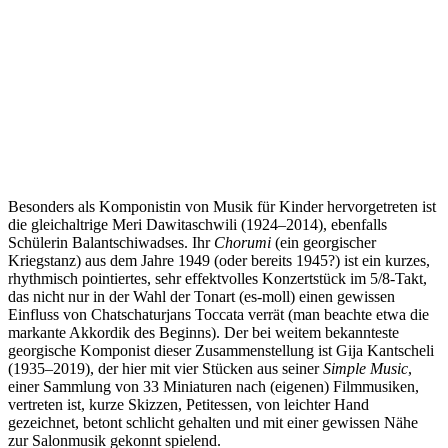
Besonders als Komponistin von Musik für Kinder hervorgetreten ist
die gleichaltrige Meri Dawitaschwili (1924–2014), ebenfalls
Schülerin Balantschiwadses. Ihr
Chorumi
(ein georgischer
Kriegstanz) aus dem Jahre 1949 (oder bereits 1945?) ist ein kurzes,
rhythmisch pointiertes, sehr effektvolles Konzertstück im 5/8-Takt,
das nicht nur in der Wahl der Tonart (es-moll) einen gewissen
Einfluss von Chatschaturjans Toccata verrät (man beachte etwa die
markante Akkordik des Beginns). Der bei weitem bekannteste
georgische Komponist dieser Zusammenstellung ist Gija Kantscheli
(1935–2019), der hier mit vier Stücken aus seiner
Simple Music
,
einer Sammlung von 33 Miniaturen nach (eigenen) Filmmusiken,
vertreten ist, kurze Skizzen, Petitessen, von leichter Hand
gezeichnet, betont schlicht gehalten und mit einer gewissen Nähe
zur Salonmusik gekonnt spielend.