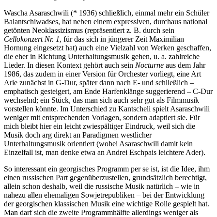
Wascha Asaraschwili (* 1936) schließlich, einmal mehr ein Schüler
Balantschiwadses, hat neben einem expressiven, durchaus national
getönten Neoklassizismus (repräsentiert z. B. durch sein
Cellokonzert Nr. 1
, für das sich in jüngerer Zeit Maximilian
Hornung eingesetzt hat) auch eine Vielzahl von Werken geschaffen,
die eher in Richtung Unterhaltungsmusik gehen, u. a. zahlreiche
Lieder. In diesen Kontext gehört auch sein
Nocturne
aus dem Jahr
1986, das zudem in einer Version für Orchester vorliegt, eine Art
Arie zunächst in G-Dur, später dann nach E- und schließlich –
emphatisch gesteigert, am Ende Harfenklänge suggerierend – C-Dur
wechselnd; ein Stück, das man sich auch sehr gut als Filmmusik
vorstellen könnte. Im Unterschied zu Kantscheli spielt Asaraschwili
weniger mit entsprechenden Vorlagen, sondern adaptiert sie. Für
mich bleibt hier ein leicht zwiespältiger Eindruck, weil sich die
Musik doch arg direkt an Paradigmen westlicher
Unterhaltungsmusik orientiert (wobei Asaraschwili damit kein
Einzelfall ist, man denke etwa an Andrei Eschpais leichtere Ader).
So interessant ein georgisches Programm per se ist, ist die Idee, ihm
einen russischen Part gegenüberzustellen, grundsätzlich berechtigt,
allein schon deshalb, weil die russische Musik natürlich – wie in
nahezu allen ehemaligen Sowjetrepubliken – bei der Entwicklung
der georgischen klassischen Musik eine wichtige Rolle gespielt hat.
Man darf sich die zweite Programmhälfte allerdings weniger als