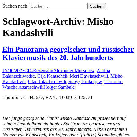
Suchen nach:
Schlagwort-Archiv: Misho
Kandashvili
Ein Panorama georgischer und russischer
Klaviermusik des 20. Jahrhunderts
15/06/2023
CD-Rezension
Alexander Mossolow
,
Andria
Balantschiwadse
,
Gija Kantscheli
,
Meri Dawitaschwili
,
Misho
Kandashvili
,
Otar Taktakischwili
,
Sergej Prokofjew
,
Thorofon
,
Wascha Asaraschwili
Holger Sambale
Thorofon, CTH2677, EAN: 4 003913 126771
Der junge georgische Pianist Misho Kandashvili präsentiert auf
seinem Debütalbum ein buntes Spektrum an georgischer und
russischer Klaviermusik des 20. Jahrhunderts. Neben bekannten
Namen wie Kantscheli, Prokofjew oder (frühem) Schnittke gibt es