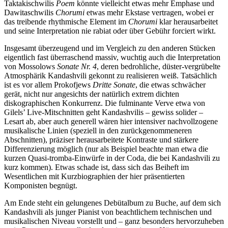
Taktakischwilis
Poem
könnte vielleicht etwas mehr Emphase und
Dawitaschwilis
Chorumi
etwas mehr Ekstase vertragen, wobei er
das treibende rhythmische Element im
Chorumi
klar herausarbeitet
und seine Interpretation nie rabiat oder über Gebühr forciert wirkt.
Insgesamt überzeugend und im Vergleich zu den anderen Stücken
eigentlich fast überraschend massiv, wuchtig auch die Interpretation
von Mossolows
Sonate Nr. 4
, deren bedrohliche, düster-vergrübelte
Atmosphärik Kandashvili gekonnt zu realisieren weiß. Tatsächlich
ist es vor allem Prokofjews
Dritte Sonate
, die etwas schwächer
gerät, nicht nur angesichts der natürlich extrem dichten
diskographischen Konkurrenz. Die fulminante Verve etwa von
Gilels’ Live-Mitschnitten geht Kandashvilis – gewiss solider –
Lesart ab, aber auch generell wären hier intensiver nachvollzogene
musikalische Linien (speziell in den zurückgenommeneren
Abschnitten), präziser herausarbeitete Kontraste und stärkere
Differenzierung möglich (nur als Beispiel beachte man etwa die
kurzen Quasi-tromba-Einwürfe in der Coda, die bei Kandashvili zu
kurz kommen). Etwas schade ist, dass sich das Beiheft im
Wesentlichen mit Kurzbiographien der hier präsentierten
Komponisten begnügt.
Am Ende steht ein gelungenes Debütalbum zu Buche, auf dem sich
Kandashvili als junger Pianist von beachtlichem technischen und
musikalischen Niveau vorstellt und – ganz besonders hervorzuheben