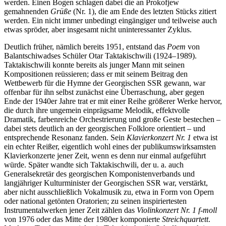
werden. Einen Bogen schlagen dabei die an Prokofjew
gemahnenden
Grüße
(Nr. 1), die am Ende des letzten Stücks zitiert
werden. Ein nicht immer unbedingt eingängiger und teilweise auch
etwas spröder, aber insgesamt nicht uninteressanter Zyklus.
Deutlich früher, nämlich bereits 1951, entstand das
Poem
von
Balantschiwadses Schüler Otar Taktakischwili (1924–1989).
Taktakischwili konnte bereits als junger Mann mit seinen
Kompositionen reüssieren; dass er mit seinem Beitrag den
Wettbewerb für die Hymne der Georgischen SSR gewann, war
offenbar für ihn selbst zunächst eine Überraschung, aber gegen
Ende der 1940er Jahre trat er mit einer Reihe größerer Werke hervor,
die durch ihre ungemein einprägsame Melodik, effektvolle
Dramatik, farbenreiche Orchestrierung und große Geste bestechen –
dabei stets deutlich an der georgischen Folklore orientiert – und
entsprechende Resonanz fanden. Sein
Klavierkonzert Nr. 1
etwa ist
ein echter Reißer, eigentlich wohl eines der publikumswirksamsten
Klavierkonzerte jener Zeit, wenn es denn nur einmal aufgeführt
würde. Später wandte sich Taktakischwili, der u. a. auch
Generalsekretär des georgischen Komponistenverbands und
langjähriger Kulturminister der Georgischen SSR war, verstärkt,
aber nicht ausschließlich Vokalmusik zu, etwa in Form von Opern
oder national getönten Oratorien; zu seinen inspiriertesten
Instrumentalwerken jener Zeit zählen das
Violinkonzert Nr. 1 f-moll
von 1976 oder das Mitte der 1980er komponierte
Streichquartett
.