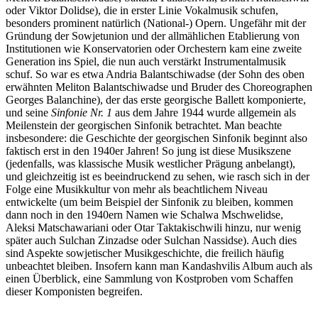
oder Viktor Dolidse), die in erster Linie Vokalmusik schufen,
besonders prominent natürlich (National-) Opern. Ungefähr mit der
Gründung der Sowjetunion und der allmählichen Etablierung von
Institutionen wie Konservatorien oder Orchestern kam eine zweite
Generation ins Spiel, die nun auch verstärkt Instrumentalmusik
schuf. So war es etwa Andria Balantschiwadse (der Sohn des oben
erwähnten Meliton Balantschiwadse und Bruder des Choreographen
Georges Balanchine), der das erste georgische Ballett komponierte,
und seine
Sinfonie Nr. 1
aus dem Jahre 1944 wurde allgemein als
Meilenstein der georgischen Sinfonik betrachtet. Man beachte
insbesondere: die Geschichte der georgischen Sinfonik beginnt also
faktisch erst in den 1940er Jahren! So jung ist diese Musikszene
(jedenfalls, was klassische Musik westlicher Prägung anbelangt),
und gleichzeitig ist es beeindruckend zu sehen, wie rasch sich in der
Folge eine Musikkultur von mehr als beachtlichem Niveau
entwickelte (um beim Beispiel der Sinfonik zu bleiben, kommen
dann noch in den 1940ern Namen wie Schalwa Mschwelidse,
Aleksi Matschawariani oder Otar Taktakischwili hinzu, nur wenig
später auch Sulchan Zinzadse oder Sulchan Nassidse). Auch dies
sind Aspekte sowjetischer Musikgeschichte, die freilich häufig
unbeachtet bleiben. Insofern kann man Kandashvilis Album auch als
einen Überblick, eine Sammlung von Kostproben vom Schaffen
dieser Komponisten begreifen.