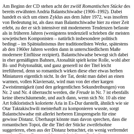
Am Beginn der CD stehen acht der zwölf
Romantischen Stücke
des
bereits erwähnten Andria Balantschiwadse (1906–1992). Dabei
handelt es sich um einen Zyklus aus dem Jahre 1972, was insofern
von Bedeutung ist, als dass man Balantschiwadse hier zu einer Zeit
erlebt, zu der er sich intensiver mit moderneren Tendenzen befasste
als in früheren Jahren (wenigstens tendenziell schrieben die meisten
sowjetischen Komponisten – natürlich insbesondere politisch
bedingt – im Spätstalinismus ihre traditionellsten Werke, spätestens
ab den 1960er Jahren werden dann in unterschiedlichem Maße
modernere Einflüsse rezipiert). Balantschiwadse bewegt sich dabei
in eher gemäßigten Bahnen, Atonalität spielt keine Rolle, wohl aber
Bi- und Polytonalität, und ganz generell ist der Titel leicht
irreführend, denn so romantisch wirken diese eher etwas herben
Miniaturen eigentlich nicht. In der Tat, denkt man dabei an einen
warmen, vollen Klaviersatz, wird man von der eher kargen
Zweistimmigkeit (und den gelegentlichen Sekundreibungen) von
Nr. 2 und Nr. 4 überrascht werden, die
Freude
in Nr. 7 ist ebenfalls
keine überschäumende, und auch dann, wenn sich Nr. 10 als eine
Art folkloristisch kolorierte Aria in Es-Dur darstellt, ähnlich wie sie
Otar Taktakischwili meisterhaft zu komponieren wusste, sorgt
Balantschiwadse mit allerlei herberen Einsprengseln für eine
gewisse Distanz. Überhaupt könnte man davon sprechen, dass die
romantischen Topoi, die die Titel der Stücke zweifelsohne
suggerieren, eben aus der Distanz betrachtet, ein wenig verfremdet