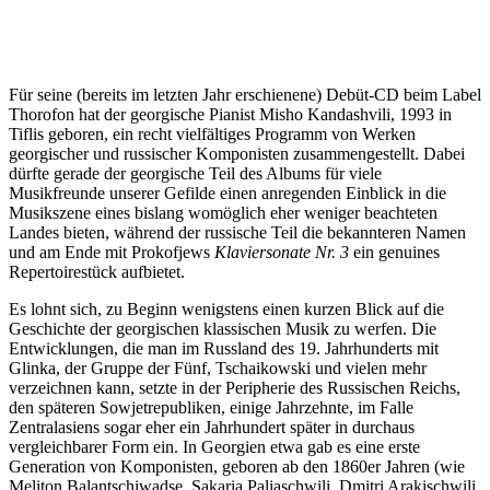
Für seine (bereits im letzten Jahr erschienene) Debüt-CD beim Label
Thorofon hat der georgische Pianist Misho Kandashvili, 1993 in
Tiflis geboren, ein recht vielfältiges Programm von Werken
georgischer und russischer Komponisten zusammengestellt. Dabei
dürfte gerade der georgische Teil des Albums für viele
Musikfreunde unserer Gefilde einen anregenden Einblick in die
Musikszene eines bislang womöglich eher weniger beachteten
Landes bieten, während der russische Teil die bekannteren Namen
und am Ende mit Prokofjews
Klaviersonate Nr. 3
ein genuines
Repertoirestück aufbietet.
Es lohnt sich, zu Beginn wenigstens einen kurzen Blick auf die
Geschichte der georgischen klassischen Musik zu werfen. Die
Entwicklungen, die man im Russland des 19. Jahrhunderts mit
Glinka, der Gruppe der Fünf, Tschaikowski und vielen mehr
verzeichnen kann, setzte in der Peripherie des Russischen Reichs,
den späteren Sowjetrepubliken, einige Jahrzehnte, im Falle
Zentralasiens sogar eher ein Jahrhundert später in durchaus
vergleichbarer Form ein. In Georgien etwa gab es eine erste
Generation von Komponisten, geboren ab den 1860er Jahren (wie
Meliton Balantschiwadse, Sakaria Paliaschwili, Dmitri Arakischwili