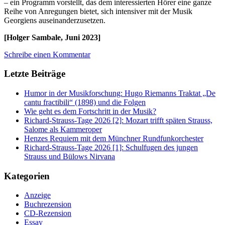
– ein Programm vorstellt, das dem interessierten Hörer eine ganze
Reihe von Anregungen bietet, sich intensiver mit der Musik
Georgiens auseinanderzusetzen.
[Holger Sambale, Juni 2023]
Schreibe einen Kommentar
Letzte Beiträge
Humor in der Musikforschung: Hugo Riemanns Traktat „De
cantu fractibili“ (1898) und die Folgen
Wie geht es dem Fortschritt in der Musik?
Richard-Strauss-Tage 2026 [2]: Mozart trifft späten Strauss,
Salome als Kammeroper
Henzes Requiem mit dem Münchner Rundfunkorchester
Richard-Strauss-Tage 2026 [1]: Schulfugen des jungen
Strauss und Bülows Nirvana
Kategorien
Anzeige
Buchrezension
CD-Rezension
Essay