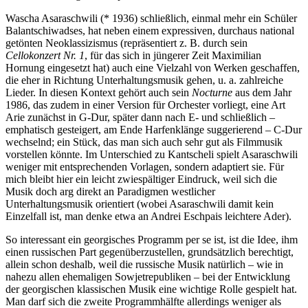
Wascha Asaraschwili (* 1936) schließlich, einmal mehr ein Schüler
Balantschiwadses, hat neben einem expressiven, durchaus national
getönten Neoklassizismus (repräsentiert z. B. durch sein
Cellokonzert Nr. 1
, für das sich in jüngerer Zeit Maximilian
Hornung eingesetzt hat) auch eine Vielzahl von Werken geschaffen,
die eher in Richtung Unterhaltungsmusik gehen, u. a. zahlreiche
Lieder. In diesen Kontext gehört auch sein
Nocturne
aus dem Jahr
1986, das zudem in einer Version für Orchester vorliegt, eine Art
Arie zunächst in G-Dur, später dann nach E- und schließlich –
emphatisch gesteigert, am Ende Harfenklänge suggerierend – C-Dur
wechselnd; ein Stück, das man sich auch sehr gut als Filmmusik
vorstellen könnte. Im Unterschied zu Kantscheli spielt Asaraschwili
weniger mit entsprechenden Vorlagen, sondern adaptiert sie. Für
mich bleibt hier ein leicht zwiespältiger Eindruck, weil sich die
Musik doch arg direkt an Paradigmen westlicher
Unterhaltungsmusik orientiert (wobei Asaraschwili damit kein
Einzelfall ist, man denke etwa an Andrei Eschpais leichtere Ader).
So interessant ein georgisches Programm per se ist, ist die Idee, ihm
einen russischen Part gegenüberzustellen, grundsätzlich berechtigt,
allein schon deshalb, weil die russische Musik natürlich – wie in
nahezu allen ehemaligen Sowjetrepubliken – bei der Entwicklung
der georgischen klassischen Musik eine wichtige Rolle gespielt hat.
Man darf sich die zweite Programmhälfte allerdings weniger als