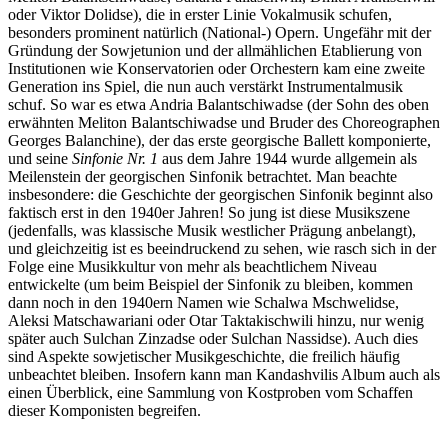
oder Viktor Dolidse), die in erster Linie Vokalmusik schufen,
besonders prominent natürlich (National-) Opern. Ungefähr mit der
Gründung der Sowjetunion und der allmählichen Etablierung von
Institutionen wie Konservatorien oder Orchestern kam eine zweite
Generation ins Spiel, die nun auch verstärkt Instrumentalmusik
schuf. So war es etwa Andria Balantschiwadse (der Sohn des oben
erwähnten Meliton Balantschiwadse und Bruder des Choreographen
Georges Balanchine), der das erste georgische Ballett komponierte,
und seine
Sinfonie Nr. 1
aus dem Jahre 1944 wurde allgemein als
Meilenstein der georgischen Sinfonik betrachtet. Man beachte
insbesondere: die Geschichte der georgischen Sinfonik beginnt also
faktisch erst in den 1940er Jahren! So jung ist diese Musikszene
(jedenfalls, was klassische Musik westlicher Prägung anbelangt),
und gleichzeitig ist es beeindruckend zu sehen, wie rasch sich in der
Folge eine Musikkultur von mehr als beachtlichem Niveau
entwickelte (um beim Beispiel der Sinfonik zu bleiben, kommen
dann noch in den 1940ern Namen wie Schalwa Mschwelidse,
Aleksi Matschawariani oder Otar Taktakischwili hinzu, nur wenig
später auch Sulchan Zinzadse oder Sulchan Nassidse). Auch dies
sind Aspekte sowjetischer Musikgeschichte, die freilich häufig
unbeachtet bleiben. Insofern kann man Kandashvilis Album auch als
einen Überblick, eine Sammlung von Kostproben vom Schaffen
dieser Komponisten begreifen.