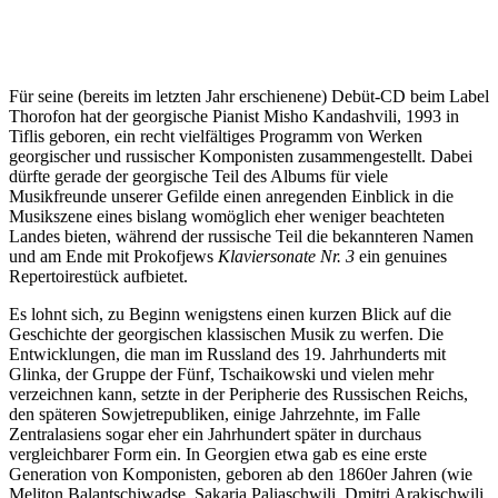
Für seine (bereits im letzten Jahr erschienene) Debüt-CD beim Label
Thorofon hat der georgische Pianist Misho Kandashvili, 1993 in
Tiflis geboren, ein recht vielfältiges Programm von Werken
georgischer und russischer Komponisten zusammengestellt. Dabei
dürfte gerade der georgische Teil des Albums für viele
Musikfreunde unserer Gefilde einen anregenden Einblick in die
Musikszene eines bislang womöglich eher weniger beachteten
Landes bieten, während der russische Teil die bekannteren Namen
und am Ende mit Prokofjews
Klaviersonate Nr. 3
ein genuines
Repertoirestück aufbietet.
Es lohnt sich, zu Beginn wenigstens einen kurzen Blick auf die
Geschichte der georgischen klassischen Musik zu werfen. Die
Entwicklungen, die man im Russland des 19. Jahrhunderts mit
Glinka, der Gruppe der Fünf, Tschaikowski und vielen mehr
verzeichnen kann, setzte in der Peripherie des Russischen Reichs,
den späteren Sowjetrepubliken, einige Jahrzehnte, im Falle
Zentralasiens sogar eher ein Jahrhundert später in durchaus
vergleichbarer Form ein. In Georgien etwa gab es eine erste
Generation von Komponisten, geboren ab den 1860er Jahren (wie
Meliton Balantschiwadse, Sakaria Paliaschwili, Dmitri Arakischwili