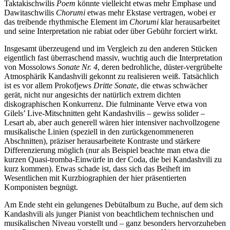
Taktakischwilis
Poem
könnte vielleicht etwas mehr Emphase und
Dawitaschwilis
Chorumi
etwas mehr Ekstase vertragen, wobei er
das treibende rhythmische Element im
Chorumi
klar herausarbeitet
und seine Interpretation nie rabiat oder über Gebühr forciert wirkt.
Insgesamt überzeugend und im Vergleich zu den anderen Stücken
eigentlich fast überraschend massiv, wuchtig auch die Interpretation
von Mossolows
Sonate Nr. 4
, deren bedrohliche, düster-vergrübelte
Atmosphärik Kandashvili gekonnt zu realisieren weiß. Tatsächlich
ist es vor allem Prokofjews
Dritte Sonate
, die etwas schwächer
gerät, nicht nur angesichts der natürlich extrem dichten
diskographischen Konkurrenz. Die fulminante Verve etwa von
Gilels’ Live-Mitschnitten geht Kandashvilis – gewiss solider –
Lesart ab, aber auch generell wären hier intensiver nachvollzogene
musikalische Linien (speziell in den zurückgenommeneren
Abschnitten), präziser herausarbeitete Kontraste und stärkere
Differenzierung möglich (nur als Beispiel beachte man etwa die
kurzen Quasi-tromba-Einwürfe in der Coda, die bei Kandashvili zu
kurz kommen). Etwas schade ist, dass sich das Beiheft im
Wesentlichen mit Kurzbiographien der hier präsentierten
Komponisten begnügt.
Am Ende steht ein gelungenes Debütalbum zu Buche, auf dem sich
Kandashvili als junger Pianist von beachtlichem technischen und
musikalischen Niveau vorstellt und – ganz besonders hervorzuheben