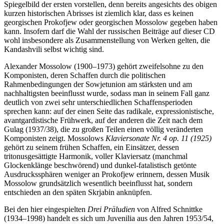
Spiegelbild der ersten vorstellen, denn bereits angesichts des obigen
kurzen historischen Abrisses ist ziemlich klar, dass es keinen
georgischen Prokofjew oder georgischen Mossolow gegeben haben
kann. Insofern darf die Wahl der russischen Beiträge auf dieser CD
wohl insbesondere als Zusammenstellung von Werken gelten, die
Kandashvili selbst wichtig sind.
Alexander Mossolow (1900–1973) gehört zweifelsohne zu den
Komponisten, deren Schaffen durch die politischen
Rahmenbedingungen der Sowjetunion am stärksten und am
nachhaltigsten beeinflusst wurde, sodass man in seinem Fall ganz
deutlich von zwei sehr unterschiedlichen Schaffensperioden
sprechen kann: auf der einen Seite das radikale, expressionistische,
avantgardistische Frühwerk, auf der anderen die Zeit nach dem
Gulag (1937/38), die zu großen Teilen einen völlig veränderten
Komponisten zeigt. Mossolows
Klaviersonate Nr. 4 op. 11 (1925)
gehört zu seinem frühen Schaffen, ein Einsätzer, dessen
tritonusgesättigte Harmonik, voller Klaviersatz (manchmal
Glockenklänge beschwörend) und dunkel-fatalistisch getönte
Ausdruckssphären weniger an Prokofjew erinnern, dessen Musik
Mossolow grundsätzlich wesentlich beeinflusst hat, sondern
entschieden an den späten Skrjabin anknüpfen.
Bei den hier eingespielten
Drei Präludien
von Alfred Schnittke
(1934–1998) handelt es sich um Juvenilia aus den Jahren 1953/54,