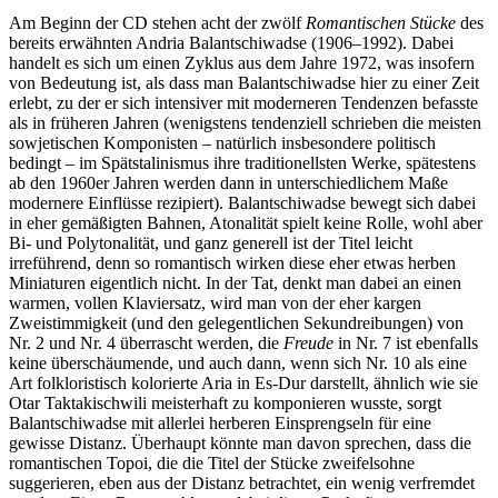
Am Beginn der CD stehen acht der zwölf
Romantischen Stücke
des
bereits erwähnten Andria Balantschiwadse (1906–1992). Dabei
handelt es sich um einen Zyklus aus dem Jahre 1972, was insofern
von Bedeutung ist, als dass man Balantschiwadse hier zu einer Zeit
erlebt, zu der er sich intensiver mit moderneren Tendenzen befasste
als in früheren Jahren (wenigstens tendenziell schrieben die meisten
sowjetischen Komponisten – natürlich insbesondere politisch
bedingt – im Spätstalinismus ihre traditionellsten Werke, spätestens
ab den 1960er Jahren werden dann in unterschiedlichem Maße
modernere Einflüsse rezipiert). Balantschiwadse bewegt sich dabei
in eher gemäßigten Bahnen, Atonalität spielt keine Rolle, wohl aber
Bi- und Polytonalität, und ganz generell ist der Titel leicht
irreführend, denn so romantisch wirken diese eher etwas herben
Miniaturen eigentlich nicht. In der Tat, denkt man dabei an einen
warmen, vollen Klaviersatz, wird man von der eher kargen
Zweistimmigkeit (und den gelegentlichen Sekundreibungen) von
Nr. 2 und Nr. 4 überrascht werden, die
Freude
in Nr. 7 ist ebenfalls
keine überschäumende, und auch dann, wenn sich Nr. 10 als eine
Art folkloristisch kolorierte Aria in Es-Dur darstellt, ähnlich wie sie
Otar Taktakischwili meisterhaft zu komponieren wusste, sorgt
Balantschiwadse mit allerlei herberen Einsprengseln für eine
gewisse Distanz. Überhaupt könnte man davon sprechen, dass die
romantischen Topoi, die die Titel der Stücke zweifelsohne
suggerieren, eben aus der Distanz betrachtet, ein wenig verfremdet