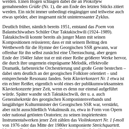
werden. Einen Bogen schlagen dabei die an Prokofjew
gemahnenden
Grüße
(Nr. 1), die am Ende des letzten Stücks zitiert
werden. Ein nicht immer unbedingt eingängiger und teilweise auch
etwas spröder, aber insgesamt nicht uninteressanter Zyklus.
Deutlich früher, nämlich bereits 1951, entstand das
Poem
von
Balantschiwadses Schüler Otar Taktakischwili (1924–1989).
Taktakischwili konnte bereits als junger Mann mit seinen
Kompositionen reüssieren; dass er mit seinem Beitrag den
Wettbewerb für die Hymne der Georgischen SSR gewann, war
offenbar für ihn selbst zunächst eine Überraschung, aber gegen
Ende der 1940er Jahre trat er mit einer Reihe größerer Werke hervor,
die durch ihre ungemein einprägsame Melodik, effektvolle
Dramatik, farbenreiche Orchestrierung und große Geste bestechen –
dabei stets deutlich an der georgischen Folklore orientiert – und
entsprechende Resonanz fanden. Sein
Klavierkonzert Nr. 1
etwa ist
ein echter Reißer, eigentlich wohl eines der publikumswirksamsten
Klavierkonzerte jener Zeit, wenn es denn nur einmal aufgeführt
würde. Später wandte sich Taktakischwili, der u. a. auch
Generalsekretär des georgischen Komponistenverbands und
langjähriger Kulturminister der Georgischen SSR war, verstärkt,
aber nicht ausschließlich Vokalmusik zu, etwa in Form von Opern
oder national getönten Oratorien; zu seinen inspiriertesten
Instrumentalwerken jener Zeit zählen das
Violinkonzert Nr. 1 f-moll
von 1976 oder das Mitte der 1980er komponierte
Streichquartett
.