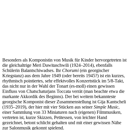
Besonders als Komponistin von Musik für Kinder hervorgetreten ist
die gleichaltrige Meri Dawitaschwili (1924–2014), ebenfalls
Schülerin Balantschiwadses. Ihr
Chorumi
(ein georgischer
Kriegstanz) aus dem Jahre 1949 (oder bereits 1945?) ist ein kurzes,
rhythmisch pointiertes, sehr effektvolles Konzertstück im 5/8-Takt,
das nicht nur in der Wahl der Tonart (es-moll) einen gewissen
Einfluss von Chatschaturjans Toccata verrät (man beachte etwa die
markante Akkordik des Beginns). Der bei weitem bekannteste
georgische Komponist dieser Zusammenstellung ist Gija Kantscheli
(1935–2019), der hier mit vier Stücken aus seiner
Simple Music
,
einer Sammlung von 33 Miniaturen nach (eigenen) Filmmusiken,
vertreten ist, kurze Skizzen, Petitessen, von leichter Hand
gezeichnet, betont schlicht gehalten und mit einer gewissen Nähe
zur Salonmusik gekonnt spielend.