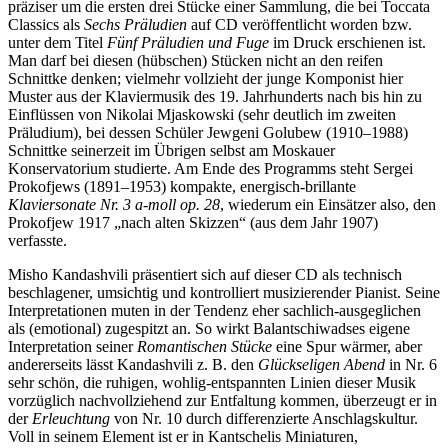
präziser um die ersten drei Stücke einer Sammlung, die bei Toccata
Classics als
Sechs Präludien
auf CD veröffentlicht worden bzw.
unter dem Titel
Fünf Präludien und Fuge
im Druck erschienen ist.
Man darf bei diesen (hübschen) Stücken nicht an den reifen
Schnittke denken; vielmehr vollzieht der junge Komponist hier
Muster aus der Klaviermusik des 19. Jahrhunderts nach bis hin zu
Einflüssen von Nikolai Mjaskowski (sehr deutlich im zweiten
Präludium), bei dessen Schüler Jewgeni Golubew (1910–1988)
Schnittke seinerzeit im Übrigen selbst am Moskauer
Konservatorium studierte. Am Ende des Programms steht Sergei
Prokofjews (1891–1953) kompakte, energisch-brillante
Klaviersonate Nr. 3 a-moll op. 28
, wiederum ein Einsätzer also, den
Prokofjew 1917 „nach alten Skizzen“ (aus dem Jahr 1907)
verfasste.
Misho Kandashvili präsentiert sich auf dieser CD als technisch
beschlagener, umsichtig und kontrolliert musizierender Pianist. Seine
Interpretationen muten in der Tendenz eher sachlich-ausgeglichen
als (emotional) zugespitzt an. So wirkt Balantschiwadses eigene
Interpretation seiner
Romantischen Stücke
eine Spur wärmer, aber
andererseits lässt Kandashvili z. B. den
Glückseligen Abend
in Nr. 6
sehr schön, die ruhigen, wohlig-entspannten Linien dieser Musik
vorzüglich nachvollziehend zur Entfaltung kommen, überzeugt er in
der
Erleuchtung
von Nr. 10 durch differenzierte Anschlagskultur.
Voll in seinem Element ist er in Kantschelis Miniaturen,