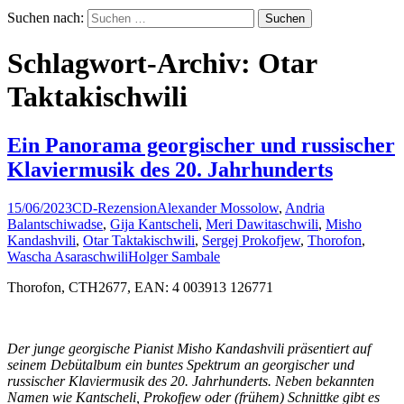
Suchen nach:
Schlagwort-Archiv: Otar
Taktakischwili
Ein Panorama georgischer und russischer
Klaviermusik des 20. Jahrhunderts
15/06/2023
CD-Rezension
Alexander Mossolow
,
Andria
Balantschiwadse
,
Gija Kantscheli
,
Meri Dawitaschwili
,
Misho
Kandashvili
,
Otar Taktakischwili
,
Sergej Prokofjew
,
Thorofon
,
Wascha Asaraschwili
Holger Sambale
Thorofon, CTH2677, EAN: 4 003913 126771
Der junge georgische Pianist Misho Kandashvili präsentiert auf
seinem Debütalbum ein buntes Spektrum an georgischer und
russischer Klaviermusik des 20. Jahrhunderts. Neben bekannten
Namen wie Kantscheli, Prokofjew oder (frühem) Schnittke gibt es