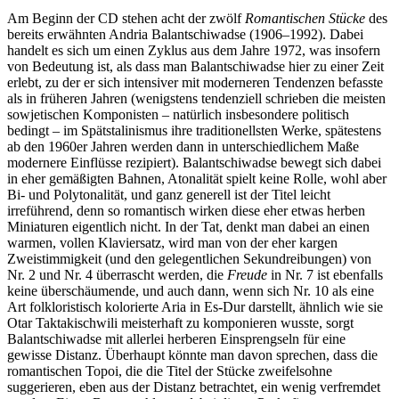
Am Beginn der CD stehen acht der zwölf
Romantischen Stücke
des
bereits erwähnten Andria Balantschiwadse (1906–1992). Dabei
handelt es sich um einen Zyklus aus dem Jahre 1972, was insofern
von Bedeutung ist, als dass man Balantschiwadse hier zu einer Zeit
erlebt, zu der er sich intensiver mit moderneren Tendenzen befasste
als in früheren Jahren (wenigstens tendenziell schrieben die meisten
sowjetischen Komponisten – natürlich insbesondere politisch
bedingt – im Spätstalinismus ihre traditionellsten Werke, spätestens
ab den 1960er Jahren werden dann in unterschiedlichem Maße
modernere Einflüsse rezipiert). Balantschiwadse bewegt sich dabei
in eher gemäßigten Bahnen, Atonalität spielt keine Rolle, wohl aber
Bi- und Polytonalität, und ganz generell ist der Titel leicht
irreführend, denn so romantisch wirken diese eher etwas herben
Miniaturen eigentlich nicht. In der Tat, denkt man dabei an einen
warmen, vollen Klaviersatz, wird man von der eher kargen
Zweistimmigkeit (und den gelegentlichen Sekundreibungen) von
Nr. 2 und Nr. 4 überrascht werden, die
Freude
in Nr. 7 ist ebenfalls
keine überschäumende, und auch dann, wenn sich Nr. 10 als eine
Art folkloristisch kolorierte Aria in Es-Dur darstellt, ähnlich wie sie
Otar Taktakischwili meisterhaft zu komponieren wusste, sorgt
Balantschiwadse mit allerlei herberen Einsprengseln für eine
gewisse Distanz. Überhaupt könnte man davon sprechen, dass die
romantischen Topoi, die die Titel der Stücke zweifelsohne
suggerieren, eben aus der Distanz betrachtet, ein wenig verfremdet