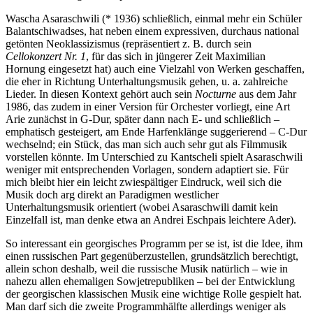
Wascha Asaraschwili (* 1936) schließlich, einmal mehr ein Schüler
Balantschiwadses, hat neben einem expressiven, durchaus national
getönten Neoklassizismus (repräsentiert z. B. durch sein
Cellokonzert Nr. 1
, für das sich in jüngerer Zeit Maximilian
Hornung eingesetzt hat) auch eine Vielzahl von Werken geschaffen,
die eher in Richtung Unterhaltungsmusik gehen, u. a. zahlreiche
Lieder. In diesen Kontext gehört auch sein
Nocturne
aus dem Jahr
1986, das zudem in einer Version für Orchester vorliegt, eine Art
Arie zunächst in G-Dur, später dann nach E- und schließlich –
emphatisch gesteigert, am Ende Harfenklänge suggerierend – C-Dur
wechselnd; ein Stück, das man sich auch sehr gut als Filmmusik
vorstellen könnte. Im Unterschied zu Kantscheli spielt Asaraschwili
weniger mit entsprechenden Vorlagen, sondern adaptiert sie. Für
mich bleibt hier ein leicht zwiespältiger Eindruck, weil sich die
Musik doch arg direkt an Paradigmen westlicher
Unterhaltungsmusik orientiert (wobei Asaraschwili damit kein
Einzelfall ist, man denke etwa an Andrei Eschpais leichtere Ader).
So interessant ein georgisches Programm per se ist, ist die Idee, ihm
einen russischen Part gegenüberzustellen, grundsätzlich berechtigt,
allein schon deshalb, weil die russische Musik natürlich – wie in
nahezu allen ehemaligen Sowjetrepubliken – bei der Entwicklung
der georgischen klassischen Musik eine wichtige Rolle gespielt hat.
Man darf sich die zweite Programmhälfte allerdings weniger als