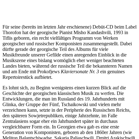
Für seine (bereits im letzten Jahr erschienene) Debüt-CD beim Label
Thorofon hat der georgische Pianist Misho Kandashvili, 1993 in
Tiflis geboren, ein recht vielfältiges Programm von Werken
georgischer und russischer Komponisten zusammengestellt. Dabei
dürfte gerade der georgische Teil des Albums für viele
Musikfreunde unserer Gefilde einen anregenden Einblick in die
Musikszene eines bislang womöglich eher weniger beachteten
Landes bieten, während der russische Teil die bekannteren Namen
und am Ende mit Prokofjews
Klaviersonate Nr. 3
ein genuines
Repertoirestück aufbietet.
Es lohnt sich, zu Beginn wenigstens einen kurzen Blick auf die
Geschichte der georgischen klassischen Musik zu werfen. Die
Entwicklungen, die man im Russland des 19. Jahrhunderts mit
Glinka, der Gruppe der Fünf, Tschaikowski und vielen mehr
verzeichnen kann, setzte in der Peripherie des Russischen Reichs,
den späteren Sowjetrepubliken, einige Jahrzehnte, im Falle
Zentralasiens sogar eher ein Jahrhundert später in durchaus
vergleichbarer Form ein. In Georgien etwa gab es eine erste
Generation von Komponisten, geboren ab den 1860er Jahren (wie
Meliton Balantschiwadse, Sakaria Paliaschwili, Dmitri Arakischwili