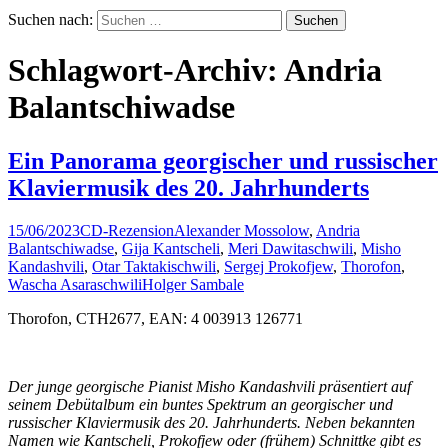
Suchen nach:
Schlagwort-Archiv: Andria
Balantschiwadse
Ein Panorama georgischer und russischer
Klaviermusik des 20. Jahrhunderts
15/06/2023
CD-Rezension
Alexander Mossolow
,
Andria
Balantschiwadse
,
Gija Kantscheli
,
Meri Dawitaschwili
,
Misho
Kandashvili
,
Otar Taktakischwili
,
Sergej Prokofjew
,
Thorofon
,
Wascha Asaraschwili
Holger Sambale
Thorofon, CTH2677, EAN: 4 003913 126771
Der junge georgische Pianist Misho Kandashvili präsentiert auf
seinem Debütalbum ein buntes Spektrum an georgischer und
russischer Klaviermusik des 20. Jahrhunderts. Neben bekannten
Namen wie Kantscheli, Prokofjew oder (frühem) Schnittke gibt es