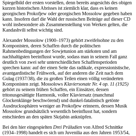
Spiegelbild der ersten vorstellen, denn bereits angesichts des obigen
kurzen historischen Abrisses ist ziemlich klar, dass es keinen
georgischen Prokofjew oder georgischen Mossolow gegeben haben
kann. Insofern darf die Wahl der russischen Beiträge auf dieser CD
wohl insbesondere als Zusammenstellung von Werken gelten, die
Kandashvili selbst wichtig sind.
Alexander Mossolow (1900–1973) gehört zweifelsohne zu den
Komponisten, deren Schaffen durch die politischen
Rahmenbedingungen der Sowjetunion am stärksten und am
nachhaltigsten beeinflusst wurde, sodass man in seinem Fall ganz
deutlich von zwei sehr unterschiedlichen Schaffensperioden
sprechen kann: auf der einen Seite das radikale, expressionistische,
avantgardistische Frühwerk, auf der anderen die Zeit nach dem
Gulag (1937/38), die zu großen Teilen einen völlig veränderten
Komponisten zeigt. Mossolows
Klaviersonate Nr. 4 op. 11 (1925)
gehört zu seinem frühen Schaffen, ein Einsätzer, dessen
tritonusgesättigte Harmonik, voller Klaviersatz (manchmal
Glockenklänge beschwörend) und dunkel-fatalistisch getönte
Ausdruckssphären weniger an Prokofjew erinnern, dessen Musik
Mossolow grundsätzlich wesentlich beeinflusst hat, sondern
entschieden an den späten Skrjabin anknüpfen.
Bei den hier eingespielten
Drei Präludien
von Alfred Schnittke
(1934–1998) handelt es sich um Juvenilia aus den Jahren 1953/54,