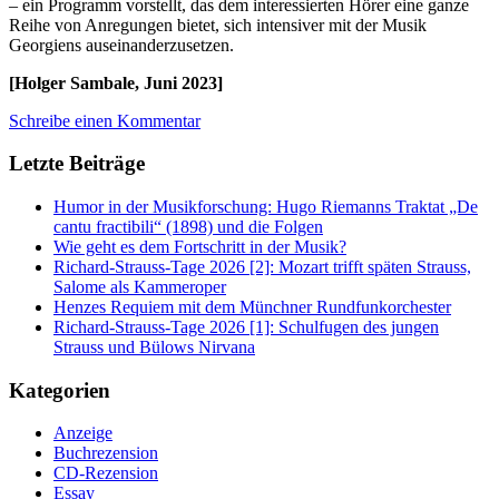
– ein Programm vorstellt, das dem interessierten Hörer eine ganze
Reihe von Anregungen bietet, sich intensiver mit der Musik
Georgiens auseinanderzusetzen.
[Holger Sambale, Juni 2023]
Schreibe einen Kommentar
Letzte Beiträge
Humor in der Musikforschung: Hugo Riemanns Traktat „De
cantu fractibili“ (1898) und die Folgen
Wie geht es dem Fortschritt in der Musik?
Richard-Strauss-Tage 2026 [2]: Mozart trifft späten Strauss,
Salome als Kammeroper
Henzes Requiem mit dem Münchner Rundfunkorchester
Richard-Strauss-Tage 2026 [1]: Schulfugen des jungen
Strauss und Bülows Nirvana
Kategorien
Anzeige
Buchrezension
CD-Rezension
Essay