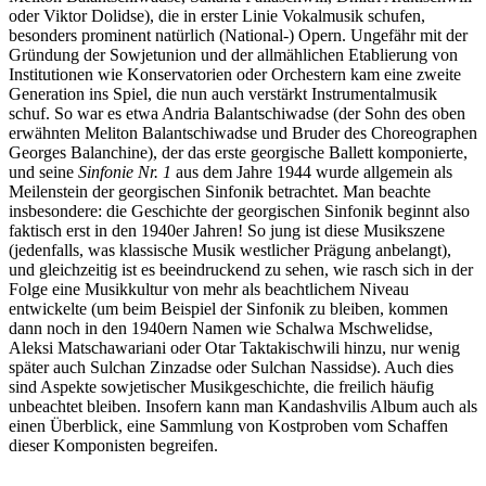
oder Viktor Dolidse), die in erster Linie Vokalmusik schufen,
besonders prominent natürlich (National-) Opern. Ungefähr mit der
Gründung der Sowjetunion und der allmählichen Etablierung von
Institutionen wie Konservatorien oder Orchestern kam eine zweite
Generation ins Spiel, die nun auch verstärkt Instrumentalmusik
schuf. So war es etwa Andria Balantschiwadse (der Sohn des oben
erwähnten Meliton Balantschiwadse und Bruder des Choreographen
Georges Balanchine), der das erste georgische Ballett komponierte,
und seine
Sinfonie Nr. 1
aus dem Jahre 1944 wurde allgemein als
Meilenstein der georgischen Sinfonik betrachtet. Man beachte
insbesondere: die Geschichte der georgischen Sinfonik beginnt also
faktisch erst in den 1940er Jahren! So jung ist diese Musikszene
(jedenfalls, was klassische Musik westlicher Prägung anbelangt),
und gleichzeitig ist es beeindruckend zu sehen, wie rasch sich in der
Folge eine Musikkultur von mehr als beachtlichem Niveau
entwickelte (um beim Beispiel der Sinfonik zu bleiben, kommen
dann noch in den 1940ern Namen wie Schalwa Mschwelidse,
Aleksi Matschawariani oder Otar Taktakischwili hinzu, nur wenig
später auch Sulchan Zinzadse oder Sulchan Nassidse). Auch dies
sind Aspekte sowjetischer Musikgeschichte, die freilich häufig
unbeachtet bleiben. Insofern kann man Kandashvilis Album auch als
einen Überblick, eine Sammlung von Kostproben vom Schaffen
dieser Komponisten begreifen.