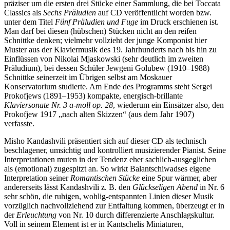
präziser um die ersten drei Stücke einer Sammlung, die bei Toccata
Classics als
Sechs Präludien
auf CD veröffentlicht worden bzw.
unter dem Titel
Fünf Präludien und Fuge
im Druck erschienen ist.
Man darf bei diesen (hübschen) Stücken nicht an den reifen
Schnittke denken; vielmehr vollzieht der junge Komponist hier
Muster aus der Klaviermusik des 19. Jahrhunderts nach bis hin zu
Einflüssen von Nikolai Mjaskowski (sehr deutlich im zweiten
Präludium), bei dessen Schüler Jewgeni Golubew (1910–1988)
Schnittke seinerzeit im Übrigen selbst am Moskauer
Konservatorium studierte. Am Ende des Programms steht Sergei
Prokofjews (1891–1953) kompakte, energisch-brillante
Klaviersonate Nr. 3 a-moll op. 28
, wiederum ein Einsätzer also, den
Prokofjew 1917 „nach alten Skizzen“ (aus dem Jahr 1907)
verfasste.
Misho Kandashvili präsentiert sich auf dieser CD als technisch
beschlagener, umsichtig und kontrolliert musizierender Pianist. Seine
Interpretationen muten in der Tendenz eher sachlich-ausgeglichen
als (emotional) zugespitzt an. So wirkt Balantschiwadses eigene
Interpretation seiner
Romantischen Stücke
eine Spur wärmer, aber
andererseits lässt Kandashvili z. B. den
Glückseligen Abend
in Nr. 6
sehr schön, die ruhigen, wohlig-entspannten Linien dieser Musik
vorzüglich nachvollziehend zur Entfaltung kommen, überzeugt er in
der
Erleuchtung
von Nr. 10 durch differenzierte Anschlagskultur.
Voll in seinem Element ist er in Kantschelis Miniaturen,