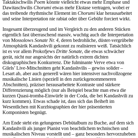
Taktakischwilis
Poem
könnte vielleicht etwas mehr Emphase und
Dawitaschwilis
Chorumi
etwas mehr Ekstase vertragen, wobei er
das treibende rhythmische Element im
Chorumi
klar herausarbeitet
und seine Interpretation nie rabiat oder über Gebühr forciert wirkt.
Insgesamt überzeugend und im Vergleich zu den anderen Stücken
eigentlich fast überraschend massiv, wuchtig auch die Interpretation
von Mossolows
Sonate Nr. 4
, deren bedrohliche, düster-vergrübelte
Atmosphärik Kandashvili gekonnt zu realisieren weiß. Tatsächlich
ist es vor allem Prokofjews
Dritte Sonate
, die etwas schwächer
gerät, nicht nur angesichts der natürlich extrem dichten
diskographischen Konkurrenz. Die fulminante Verve etwa von
Gilels’ Live-Mitschnitten geht Kandashvilis – gewiss solider –
Lesart ab, aber auch generell wären hier intensiver nachvollzogene
musikalische Linien (speziell in den zurückgenommeneren
Abschnitten), präziser herausarbeitete Kontraste und stärkere
Differenzierung möglich (nur als Beispiel beachte man etwa die
kurzen Quasi-tromba-Einwürfe in der Coda, die bei Kandashvili zu
kurz kommen). Etwas schade ist, dass sich das Beiheft im
Wesentlichen mit Kurzbiographien der hier präsentierten
Komponisten begnügt.
Am Ende steht ein gelungenes Debütalbum zu Buche, auf dem sich
Kandashvili als junger Pianist von beachtlichem technischen und
musikalischen Niveau vorstellt und – ganz besonders hervorzuheben