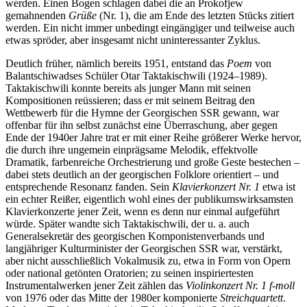
werden. Einen Bogen schlagen dabei die an Prokofjew
gemahnenden
Grüße
(Nr. 1), die am Ende des letzten Stücks zitiert
werden. Ein nicht immer unbedingt eingängiger und teilweise auch
etwas spröder, aber insgesamt nicht uninteressanter Zyklus.
Deutlich früher, nämlich bereits 1951, entstand das
Poem
von
Balantschiwadses Schüler Otar Taktakischwili (1924–1989).
Taktakischwili konnte bereits als junger Mann mit seinen
Kompositionen reüssieren; dass er mit seinem Beitrag den
Wettbewerb für die Hymne der Georgischen SSR gewann, war
offenbar für ihn selbst zunächst eine Überraschung, aber gegen
Ende der 1940er Jahre trat er mit einer Reihe größerer Werke hervor,
die durch ihre ungemein einprägsame Melodik, effektvolle
Dramatik, farbenreiche Orchestrierung und große Geste bestechen –
dabei stets deutlich an der georgischen Folklore orientiert – und
entsprechende Resonanz fanden. Sein
Klavierkonzert Nr. 1
etwa ist
ein echter Reißer, eigentlich wohl eines der publikumswirksamsten
Klavierkonzerte jener Zeit, wenn es denn nur einmal aufgeführt
würde. Später wandte sich Taktakischwili, der u. a. auch
Generalsekretär des georgischen Komponistenverbands und
langjähriger Kulturminister der Georgischen SSR war, verstärkt,
aber nicht ausschließlich Vokalmusik zu, etwa in Form von Opern
oder national getönten Oratorien; zu seinen inspiriertesten
Instrumentalwerken jener Zeit zählen das
Violinkonzert Nr. 1 f-moll
von 1976 oder das Mitte der 1980er komponierte
Streichquartett
.