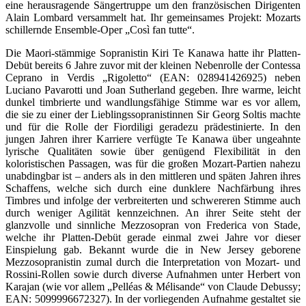
eine herausragende Sängertruppe um den französischen Dirigenten
Alain Lombard versammelt hat. Ihr gemeinsames Projekt: Mozarts
schillernde Ensemble-Oper „Così fan tutte“.
Die Maori-stämmige Sopranistin Kiri Te Kanawa hatte ihr Platten-
Debüt bereits 6 Jahre zuvor mit der kleinen Nebenrolle der Contessa
Ceprano in Verdis „Rigoletto“ (EAN: 028941426925) neben
Luciano Pavarotti und Joan Sutherland gegeben. Ihre warme, leicht
dunkel timbrierte und wandlungsfähige Stimme war es vor allem,
die sie zu einer der Lieblingssopranistinnen Sir Georg Soltis machte
und für die Rolle der Fiordiligi geradezu prädestinierte. In den
jungen Jahren ihrer Karriere verfügte Te Kanawa über ungeahnte
lyrische Qualitäten sowie über genügend Flexibilität in den
koloristischen Passagen, was für die großen Mozart-Partien nahezu
unabdingbar ist – anders als in den mittleren und späten Jahren ihres
Schaffens, welche sich durch eine dunklere Nachfärbung ihres
Timbres und infolge der verbreiterten und schwereren Stimme auch
durch weniger Agilität kennzeichnen. An ihrer Seite steht der
glanzvolle und sinnliche Mezzosopran von Frederica von Stade,
welche ihr Platten-Debüt gerade einmal zwei Jahre vor dieser
Einspielung gab. Bekannt wurde die in New Jersey geborene
Mezzosopranistin zumal durch die Interpretation von Mozart- und
Rossini-Rollen sowie durch diverse Aufnahmen unter Herbert von
Karajan (wie vor allem „Pelléas & Mélisande“ von Claude Debussy;
EAN: 5099996672327). In der vorliegenden Aufnahme gestaltet sie