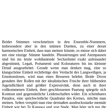
Beider Stimmen verschmelzen in den Ensemble-Nummern,
insbesondere aber in den intimen Duetten, zu einer derart
harmonischen Einheit, dass man meinen könnte, es müsse sich dabei
um eine einzige Stimme handeln. Phrasierungen und Atempausen
sind bis ins letzte wohllautende Sechzehntel exakt aufeinander
abgestimmt, Legati, Portamenti und Koloraturen bis ins kleinste
Detail ausgearbeitet. Gerade wenn man denken mag, eine so
klangschöne Einheit rechtfertige den Verdacht des Langweiligen, ja
Emotionslosen, wird man eines Besseren belehrt. Beide Diven
gestalten ihre Rollen mit der idealistischen Frische ihrer blühenden
Jugendlichkeit und größter Expressivität, denn auch in ihrer
vollkommenen Einheit, ihrer geschlossenen Paarung spiegeln sich
Kontrast und gegensätzliche Leidenschaften wider. Ein scheinbares
Paradox, eine sprichwörtliche Quadratur des Kreises, möchte man
meinen. Selten verspürt man eine dermaßen ausdrucksstarke mentale
Einheit wie bei Te Kanawa und von Stade. Man höre sich nur die