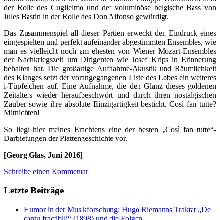
der Rolle des Guglielmo und der voluminöse belgische Bass von
Jules Bastin in der Rolle des Don Alfonso gewürdigt.
Das Zusammenspiel all dieser Partien erweckt den Eindruck eines
eingespielten und perfekt aufeinander abgestimmten Ensembles, wie
man es vielleicht noch am ehesten von Wiener Mozart-Ensembles
der Nachkriegszeit um Dirigenten wie Josef Krips in Erinnerung
behalten hat. Die großartige Aufnahme-Akustik und Räumlichkeit
des Klanges setzt der vorangegangenen Liste des Lobes ein weiteres
i-Tüpfelchen auf. Eine Aufnahme, die den Glanz dieses goldenen
Zeitalters wieder heraufbeschwört und durch ihren nostalgischen
Zauber sowie ihre absolute Einzigartigkeit besticht. Così fan tutte?
Mitnichten!
So liegt hier meines Erachtens eine der besten „Così fan tutte“-
Darbietungen der Plattengeschichte vor.
[Georg Glas, Juni 2016]
Schreibe einen Kommentar
Letzte Beiträge
Humor in der Musikforschung: Hugo Riemanns Traktat „De
cantu fractibili“ (1898) und die Folgen