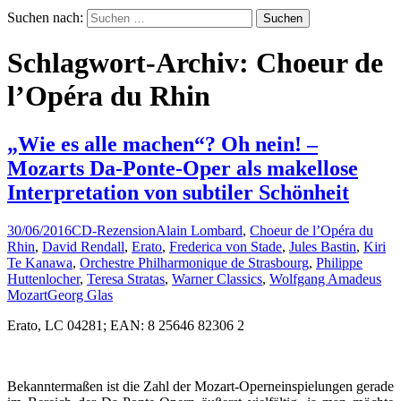
Suchen nach:
Schlagwort-Archiv: Choeur de
l’Opéra du Rhin
„Wie es alle machen“? Oh nein! –
Mozarts Da-Ponte-Oper als makellose
Interpretation von subtiler Schönheit
30/06/2016
CD-Rezension
Alain Lombard
,
Choeur de l’Opéra du
Rhin
,
David Rendall
,
Erato
,
Frederica von Stade
,
Jules Bastin
,
Kiri
Te Kanawa
,
Orchestre Philharmonique de Strasbourg
,
Philippe
Huttenlocher
,
Teresa Stratas
,
Warner Classics
,
Wolfgang Amadeus
Mozart
Georg Glas
Erato, LC 04281; EAN: 8 25646 82306 2
Bekanntermaßen ist die Zahl der Mozart-Operneinspielungen gerade