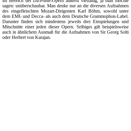
im Bereich der Da-Ponte-Opern äußerst vielfältig, ja man möchte
sagen: unüberschaubar. Man denke nur an die diversen Aufnahmen
des eingefleischten Mozart-Dirigenten Karl Böhm, sowohl unter
dem EMI- und Decca- als auch dem Deutsche Grammophon-Label.
Darunter finden sich mindestens jeweils drei Einspielungen und
Mitschnitte einer jeden dieser Opern. Selbiges gilt beispielsweise
auch in ähnlichem Ausmaß für die Aufnahmen von Sir Georg Solti
oder Herbert von Karajan.