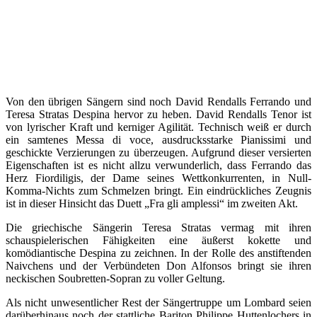
Von den übrigen Sängern sind noch David Rendalls Ferrando und
Teresa Stratas Despina hervor zu heben. David Rendalls Tenor ist
von lyrischer Kraft und kerniger Agilität. Technisch weiß er durch
ein samtenes Messa di voce, ausdrucksstarke Pianissimi und
geschickte Verzierungen zu überzeugen. Aufgrund dieser versierten
Eigenschaften ist es nicht allzu verwunderlich, dass Ferrando das
Herz Fiordiligis, der Dame seines Wettkonkurrenten, in Null-
Komma-Nichts zum Schmelzen bringt. Ein eindrückliches Zeugnis
ist in dieser Hinsicht das Duett „Fra gli amplessi“ im zweiten Akt.
Die griechische Sängerin Teresa Stratas vermag mit ihren
schauspielerischen Fähigkeiten eine äußerst kokette und
komödiantische Despina zu zeichnen. In der Rolle des anstiftenden
Naivchens und der Verbündeten Don Alfonsos bringt sie ihren
neckischen Soubretten-Sopran zu voller Geltung.
Als nicht unwesentlicher Rest der Sängertruppe um Lombard seien
darüberhinaus noch der stattliche Bariton Philippe Huttenlochers in