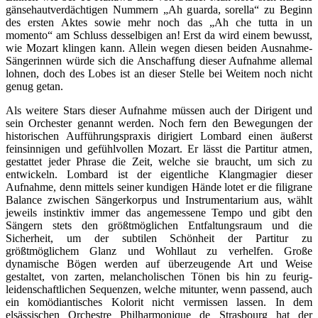
gänsehautverdächtigen Nummern „Ah guarda, sorella“ zu Beginn
des ersten Aktes sowie mehr noch das „Ah che tutta in un
momento“ am Schluss desselbigen an! Erst da wird einem bewusst,
wie Mozart klingen kann. Allein wegen diesen beiden Ausnahme-
Sängerinnen würde sich die Anschaffung dieser Aufnahme allemal
lohnen, doch des Lobes ist an dieser Stelle bei Weitem noch nicht
genug getan.
Als weitere Stars dieser Aufnahme müssen auch der Dirigent und
sein Orchester genannt werden. Noch fern den Bewegungen der
historischen Aufführungspraxis dirigiert Lombard einen äußerst
feinsinnigen und gefühlvollen Mozart. Er lässt die Partitur atmen,
gestattet jeder Phrase die Zeit, welche sie braucht, um sich zu
entwickeln. Lombard ist der eigentliche Klangmagier dieser
Aufnahme, denn mittels seiner kundigen Hände lotet er die filigrane
Balance zwischen Sängerkorpus und Instrumentarium aus, wählt
jeweils instinktiv immer das angemessene Tempo und gibt den
Sängern stets den größtmöglichen Entfaltungsraum und die
Sicherheit, um der subtilen Schönheit der Partitur zu
größtmöglichem Glanz und Wohllaut zu verhelfen. Große
dynamische Bögen werden auf überzeugende Art und Weise
gestaltet, von zarten, melancholischen Tönen bis hin zu feurig-
leidenschaftlichen Sequenzen, welche mitunter, wenn passend, auch
ein komödiantisches Kolorit nicht vermissen lassen. In dem
elsässischen Orchestre Philharmonique de Strasbourg hat der