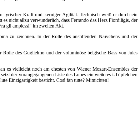
lyrischer Kraft und kerniger Agilität. Technisch weiß er durch ein
es nicht allzu verwunderlich, dass Ferrando das Herz Fiordiligis, der
ra gli amplessi“ im zweiten Akt.
pina zu zeichnen. In der Rolle des anstiftenden Naivchens und der
er Rolle des Guglielmo und der voluminöse belgische Bass von Jules
man es vielleicht noch am ehesten von Wiener Mozart-Ensembles der
setzt der vorangegangenen Liste des Lobes ein weiteres i-Tüpfelchen
e Einzigartigkeit besticht. Così fan tutte? Mitnichten!