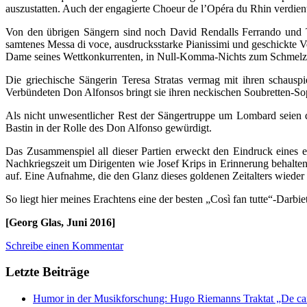
auszustatten. Auch der engagierte Choeur de l’Opéra du Rhin verdient
Von den übrigen Sängern sind noch David Rendalls Ferrando und Ter
samtenes Messa di voce, ausdrucksstarke Pianissimi und geschickte Ve
Dame seines Wettkonkurrenten, in Null-Komma-Nichts zum Schmelzen br
Die griechische Sängerin Teresa Stratas vermag mit ihren schausp
Verbündeten Don Alfonsos bringt sie ihren neckischen Soubretten-Sop
Als nicht unwesentlicher Rest der Sängertruppe um Lombard seien d
Bastin in der Rolle des Don Alfonso gewürdigt.
Das Zusammenspiel all dieser Partien erweckt den Eindruck eines 
Nachkriegszeit um Dirigenten wie Josef Krips in Erinnerung behalte
auf. Eine Aufnahme, die den Glanz dieses goldenen Zeitalters wieder h
So liegt hier meines Erachtens eine der besten „Così fan tutte“-Darbie
[Georg Glas, Juni 2016]
Schreibe einen Kommentar
Letzte Beiträge
Humor in der Musikforschung: Hugo Riemanns Traktat „De cant