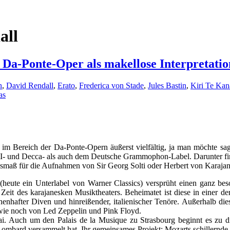
all
Da-Ponte-Oper als makellose Interpretation
n
,
David Rendall
,
Erato
,
Frederica von Stade
,
Jules Bastin
,
Kiri Te Ka
as
 im Bereich der Da-Ponte-Opern äußerst vielfältig, ja man möchte s
- und Decca- als auch dem Deutsche Grammophon-Label. Darunter finde
Ausmaß für die Aufnahmen von Sir Georg Solti oder Herbert von Karajan
eute ein Unterlabel von Warner Classics) versprüht einen ganz besond
eit des karajanesken Musiktheaters. Beheimatet ist diese in einer der
enhafter Diven und hinreißender, italienischer Tenöre. Außerhalb diese
owie noch von Led Zeppelin und Pink Floyd.
 Mai. Auch um den Palais de la Musique zu Strasbourg beginnt es zu 
ombard versammelt hat. Ihr gemeinsames Projekt: Mozarts schillernde 