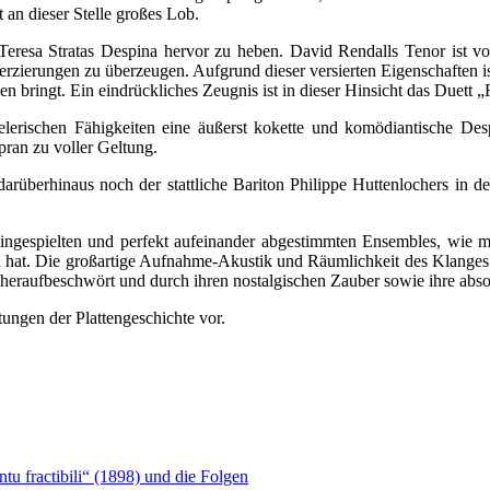
 an dieser Stelle großes Lob.
esa Stratas Despina hervor zu heben. David Rendalls Tenor ist von 
rzierungen zu überzeugen. Aufgrund dieser versierten Eigenschaften ist 
ingt. Ein eindrückliches Zeugnis ist in dieser Hinsicht das Duett „F
ielerischen Fähigkeiten eine äußerst kokette und komödiantische Des
ran zu voller Geltung.
arüberhinaus noch der stattliche Bariton Philippe Huttenlochers in d
eingespielten und perfekt aufeinander abgestimmten Ensembles, wie 
n hat. Die großartige Aufnahme-Akustik und Räumlichkeit des Klanges 
eraufbeschwört und durch ihren nostalgischen Zauber sowie ihre absolut
tungen der Plattengeschichte vor.
u fractibili“ (1898) und die Folgen