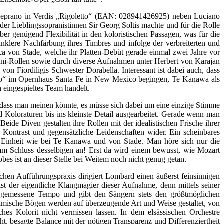
a Ceprano in Verdis „Rigoletto“ (EAN: 028941426925) neben Luciano
der Lieblingssopranistinnen Sir Georg Soltis machte und für die Rolle
ber genügend Flexibilität in den koloristischen Passagen, was für die
unklere Nachfärbung ihres Timbres und infolge der verbreiterten und
ca von Stade, welche ihr Platten-Debüt gerade einmal zwei Jahre vor
ini-Rollen sowie durch diverse Aufnahmen unter Herbert von Karajan
n Fiordiligis Schwester Dorabella. Interessant ist dabei auch, dass
ro“ im Opernhaus Santa Fe in New Mexico begingen, Te Kanawa als
 eingespieltes Team handelt.
dass man meinen könnte, es müsse sich dabei um eine einzige Stimme
 Koloraturen bis ins kleinste Detail ausgearbeitet. Gerade wenn man
ide Diven gestalten ihre Rollen mit der idealistischen Frische ihrer
h Kontrast und gegensätzliche Leidenschaften wider. Ein scheinbares
e Einheit wie bei Te Kanawa und von Stade. Man höre sich nur die
m Schluss desselbigen an! Erst da wird einem bewusst, wie Mozart
s ist an dieser Stelle bei Weitem noch nicht genug getan.
hen Aufführungspraxis dirigiert Lombard einen äußerst feinsinnigen
 ist der eigentliche Klangmagier dieser Aufnahme, denn mittels seiner
 angemessene Tempo und gibt den Sängern stets den größtmöglichen
namische Bögen werden auf überzeugende Art und Weise gestaltet, von
hes Kolorit nicht vermissen lassen. In dem elsässischen Orchestre
t, besagte Balance mit der nötigen Transparenz und Differenziertheit