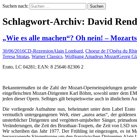
Suchen nach:
Schlagwort-Archiv: David Rend
„Wie es alle machen“? Oh nein! – Mozarts 
30/06/2016
CD-Rezension
Alain Lombard
,
Choeur de l’Opéra du Rhi
Teresa Stratas
,
Warner Classics
,
Wolfgang Amadeus Mozart
Georg Gl
Erato, LC 04281; EAN: 8 25646 82306 2
Bekanntermaßen ist die Zahl der Mozart-Operneinspielungen gerade
eingefleischten Mozart-Dirigenten Karl Böhm, sowohl unter dem EMI
jeden dieser Opern. Selbiges gilt beispielsweise auch in ähnlichem 
Die vorliegende Aufnahme nun, beheimatet unter dem Label Erato (h
vermutlich untergegangenen Welt, einer „aurea aetas“, der goldenen Z
unsterblicher Dirigenten und vergöttert-umjubelter Sänger, primadonn
Veränderungen, die Zeit des Brusthaar-Toupets, die Zeit von LSD s
Wir schreiben das Jahr 1977. Der Frühling ist eingezogen, es ist
herausragende Sängertruppe um den französischen Dirigenten Alain L