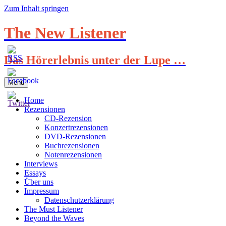
Zum Inhalt springen
The New Listener
Das Hörerlebnis unter der Lupe …
Menü
Home
Rezensionen
CD-Rezension
Konzertrezensionen
DVD-Rezensionen
Buchrezensionen
Notenrezensionen
Interviews
Essays
Über uns
Impressum
Datenschutzerklärung
The Must Listener
Beyond the Waves