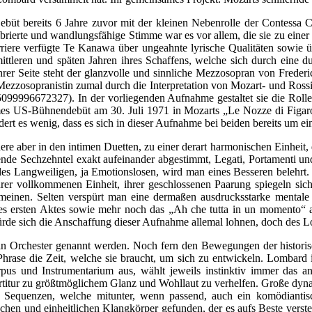
Debüt bereits 6 Jahre zuvor mit der kleinen Nebenrolle der Contess
brierte und wandlungsfähige Stimme war es vor allem, die sie zu einer 
arriere verfügte Te Kanawa über ungeahnte lyrische Qualitäten sowie ü
ittleren und späten Jahren ihres Schaffens, welche sich durch eine d
er Seite steht der glanzvolle und sinnliche Mezzosopran von Frederi
Mezzosopranistin zumal durch die Interpretation von Mozart- und Ross
996672327). In der vorliegenden Aufnahme gestaltet sie die Rolle vo
ames US-Bühnendebüt am 30. Juli 1971 in Mozarts „Le Nozze di Figa
rt es wenig, dass es sich in dieser Aufnahme bei beiden bereits um ein
 aber in den intimen Duetten, zu einer derart harmonischen Einheit, 
ende Sechzehntel exakt aufeinander abgestimmt, Legati, Portamenti und
es Langweiligen, ja Emotionslosen, wird man eines Besseren belehrt. Be
hrer vollkommenen Einheit, ihrer geschlossenen Paarung spiegeln sic
 meinen. Selten verspürt man eine dermaßen ausdrucksstarke mental
s ersten Aktes sowie mehr noch das „Ah che tutta in un momento“ a
e sich die Anschaffung dieser Aufnahme allemal lohnen, doch des Lobe
in Orchester genannt werden. Noch fern den Bewegungen der historisc
r Phrase die Zeit, welche sie braucht, um sich zu entwickeln. Lombard
rpus und Instrumentarium aus, wählt jeweils instinktiv immer das
Partitur zu größtmöglichem Glanz und Wohllaut zu verhelfen. Große dy
en Sequenzen, welche mitunter, wenn passend, auch ein komödiantisc
chen und einheitlichen Klangkörper gefunden, der es aufs Beste versteh