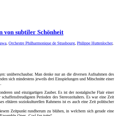
 von subtiler Schönheit
nawa
,
Orchestre Philharmonique de Strasbourg
,
Philippe Huttenlocher
,
agen: unüberschaubar. Man denke nur an die diversen Aufnahmen des
n sich mindestens jeweils drei Einspielungen und Mitschnitte einer
.
eren und einzigartigen Zauber. Es ist der nostalgische Flair einer
 schaffensfreudigsten Perioden des Stereozeitalters. Es war eine Zeit
s elitären soziokulturellen Rahmens ist es auch eine Zeit politischer
diesem Zeitpunkt rundherum zu blühen, in welchem sich gerade eine
Ensemble-Oper „Così fan tutte“.