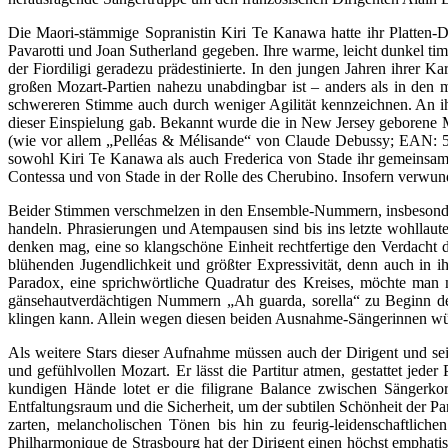
Die Maori-stämmige Sopranistin Kiri Te Kanawa hatte ihr Platten-
Pavarotti und Joan Sutherland gegeben. Ihre warme, leicht dunkel tim
der Fiordiligi geradezu prädestinierte. In den jungen Jahren ihrer K
großen Mozart-Partien nahezu unabdingbar ist – anders als in den m
schwereren Stimme auch durch weniger Agilität kennzeichnen. An ihr
dieser Einspielung gab. Bekannt wurde die in New Jersey geborene 
(wie vor allem „Pelléas & Mélisande“ von Claude Debussy; EAN: 5099
sowohl Kiri Te Kanawa als auch Frederica von Stade ihr gemeins
Contessa und von Stade in der Rolle des Cherubino. Insofern verwunde
Beider Stimmen verschmelzen in den Ensemble-Nummern, insbesondere
handeln. Phrasierungen und Atempausen sind bis ins letzte wohllaut
denken mag, eine so klangschöne Einheit rechtfertige den Verdacht d
blühenden Jugendlichkeit und größter Expressivität, denn auch in i
Paradox, eine sprichwörtliche Quadratur des Kreises, möchte man
gänsehautverdächtigen Nummern „Ah guarda, sorella“ zu Beginn de
klingen kann. Allein wegen diesen beiden Ausnahme-Sängerinnen würd
Als weitere Stars dieser Aufnahme müssen auch der Dirigent und se
und gefühlvollen Mozart. Er lässt die Partitur atmen, gestattet jede
kundigen Hände lotet er die filigrane Balance zwischen Sängerko
Entfaltungsraum und die Sicherheit, um der subtilen Schönheit der 
zarten, melancholischen Tönen bis hin zu feurig-leidenschaftlich
Philharmonique de Strasbourg hat der Dirigent einen höchst emphatis