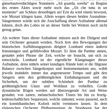
gänsehautverdächtigen Nummern „Ah guarda, sorella“ zu Beginn
des ersten Aktes sowie mehr noch das „Ah che tutta in un
momento“ am Schluss desselbigen an! Erst da wird einem bewusst,
wie Mozart klingen kann. Allein wegen diesen beiden Ausnahme-
Sängerinnen würde sich die Anschaffung dieser Aufnahme allemal
lohnen, doch des Lobes ist an dieser Stelle bei Weitem noch nicht
genug getan.
Als weitere Stars dieser Aufnahme müssen auch der Dirigent und
sein Orchester genannt werden. Noch fern den Bewegungen der
historischen Aufführungspraxis dirigiert Lombard einen äußerst
feinsinnigen und gefühlvollen Mozart. Er lässt die Partitur atmen,
gestattet jeder Phrase die Zeit, welche sie braucht, um sich zu
entwickeln. Lombard ist der eigentliche Klangmagier dieser
Aufnahme, denn mittels seiner kundigen Hände lotet er die filigrane
Balance zwischen Sängerkorpus und Instrumentarium aus, wählt
jeweils instinktiv immer das angemessene Tempo und gibt den
Sängern stets den größtmöglichen Entfaltungsraum und die
Sicherheit, um der subtilen Schönheit der Partitur zu
größtmöglichem Glanz und Wohllaut zu verhelfen. Große
dynamische Bögen werden auf überzeugende Art und Weise
gestaltet, von zarten, melancholischen Tönen bis hin zu feurig-
leidenschaftlichen Sequenzen, welche mitunter, wenn passend, auch
ein komödiantisches Kolorit nicht vermissen lassen. In dem
elsässischen Orchestre Philharmonique de Strasbourg hat der