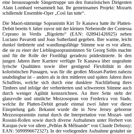
eine herausragende Sängertruppe um den französischen Dirigenten
Alain Lombard versammelt hat. Ihr gemeinsames Projekt: Mozarts
schillernde Ensemble-Oper „Così fan tutte“.
Die Maori-stämmige Sopranistin Kiri Te Kanawa hatte ihr Platten-
Debüt bereits 6 Jahre zuvor mit der kleinen Nebenrolle der Contessa
Ceprano in Verdis „Rigoletto“ (EAN: 028941426925) neben
Luciano Pavarotti und Joan Sutherland gegeben. Ihre warme, leicht
dunkel timbrierte und wandlungsfähige Stimme war es vor allem,
die sie zu einer der Lieblingssopranistinnen Sir Georg Soltis machte
und für die Rolle der Fiordiligi geradezu prädestinierte. In den
jungen Jahren ihrer Karriere verfügte Te Kanawa über ungeahnte
lyrische Qualitäten sowie über genügend Flexibilität in den
koloristischen Passagen, was für die großen Mozart-Partien nahezu
unabdingbar ist – anders als in den mittleren und späten Jahren ihres
Schaffens, welche sich durch eine dunklere Nachfärbung ihres
Timbres und infolge der verbreiterten und schwereren Stimme auch
durch weniger Agilität kennzeichnen. An ihrer Seite steht der
glanzvolle und sinnliche Mezzosopran von Frederica von Stade,
welche ihr Platten-Debüt gerade einmal zwei Jahre vor dieser
Einspielung gab. Bekannt wurde die in New Jersey geborene
Mezzosopranistin zumal durch die Interpretation von Mozart- und
Rossini-Rollen sowie durch diverse Aufnahmen unter Herbert von
Karajan (wie vor allem „Pelléas & Mélisande“ von Claude Debussy;
EAN: 5099996672327). In der vorliegenden Aufnahme gestaltet sie