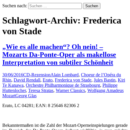
Suchen nach:
Schlagwort-Archiv: Frederica
von Stade
„Wie es alle machen“? Oh nein! –
Mozarts Da-Ponte-Oper als makellose
Interpretation von subtiler Schönheit
30/06/2016
CD-Rezension
Alain Lombard
,
Choeur de l’Opéra du
Rhin
,
David Rendall
,
Erato
,
Frederica von Stade
,
Jules Bastin
,
Kiri
Te Kanawa
,
Orchestre Philharmonique de Strasbourg
,
Philippe
Huttenlocher
,
Teresa Stratas
,
Warner Classics
,
Wolfgang Amadeus
Mozart
Georg Glas
Erato, LC 04281; EAN: 8 25646 82306 2
Bekanntermaßen ist die Zahl der Mozart-Operneinspielungen gerade