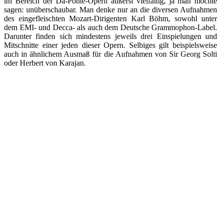
im Bereich der Da-Ponte-Opern äußerst vielfältig, ja man möchte
sagen: unüberschaubar. Man denke nur an die diversen Aufnahmen
des eingefleischten Mozart-Dirigenten Karl Böhm, sowohl unter
dem EMI- und Decca- als auch dem Deutsche Grammophon-Label.
Darunter finden sich mindestens jeweils drei Einspielungen und
Mitschnitte einer jeden dieser Opern. Selbiges gilt beispielsweise
auch in ähnlichem Ausmaß für die Aufnahmen von Sir Georg Solti
oder Herbert von Karajan.