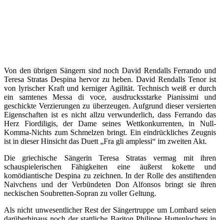
Von den übrigen Sängern sind noch David Rendalls Ferrando und
Teresa Stratas Despina hervor zu heben. David Rendalls Tenor ist
von lyrischer Kraft und kerniger Agilität. Technisch weiß er durch
ein samtenes Messa di voce, ausdrucksstarke Pianissimi und
geschickte Verzierungen zu überzeugen. Aufgrund dieser versierten
Eigenschaften ist es nicht allzu verwunderlich, dass Ferrando das
Herz Fiordiligis, der Dame seines Wettkonkurrenten, in Null-
Komma-Nichts zum Schmelzen bringt. Ein eindrückliches Zeugnis
ist in dieser Hinsicht das Duett „Fra gli amplessi“ im zweiten Akt.
Die griechische Sängerin Teresa Stratas vermag mit ihren
schauspielerischen Fähigkeiten eine äußerst kokette und
komödiantische Despina zu zeichnen. In der Rolle des anstiftenden
Naivchens und der Verbündeten Don Alfonsos bringt sie ihren
neckischen Soubretten-Sopran zu voller Geltung.
Als nicht unwesentlicher Rest der Sängertruppe um Lombard seien
darüberhinaus noch der stattliche Bariton Philippe Huttenlochers in