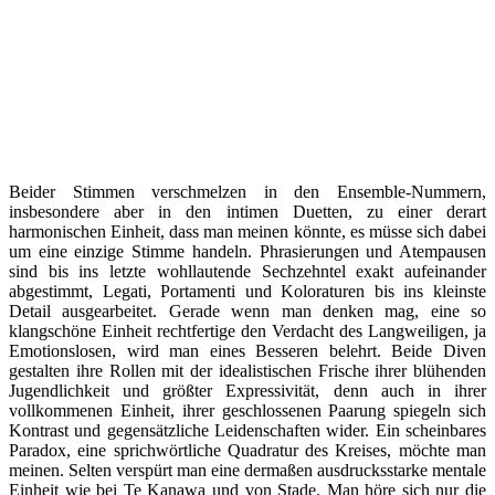
Beider Stimmen verschmelzen in den Ensemble-Nummern,
insbesondere aber in den intimen Duetten, zu einer derart
harmonischen Einheit, dass man meinen könnte, es müsse sich dabei
um eine einzige Stimme handeln. Phrasierungen und Atempausen
sind bis ins letzte wohllautende Sechzehntel exakt aufeinander
abgestimmt, Legati, Portamenti und Koloraturen bis ins kleinste
Detail ausgearbeitet. Gerade wenn man denken mag, eine so
klangschöne Einheit rechtfertige den Verdacht des Langweiligen, ja
Emotionslosen, wird man eines Besseren belehrt. Beide Diven
gestalten ihre Rollen mit der idealistischen Frische ihrer blühenden
Jugendlichkeit und größter Expressivität, denn auch in ihrer
vollkommenen Einheit, ihrer geschlossenen Paarung spiegeln sich
Kontrast und gegensätzliche Leidenschaften wider. Ein scheinbares
Paradox, eine sprichwörtliche Quadratur des Kreises, möchte man
meinen. Selten verspürt man eine dermaßen ausdrucksstarke mentale
Einheit wie bei Te Kanawa und von Stade. Man höre sich nur die