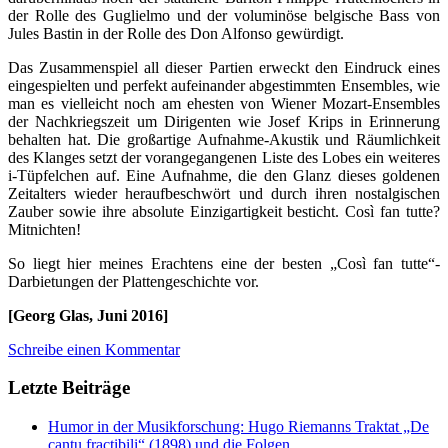
der Rolle des Guglielmo und der voluminöse belgische Bass von
Jules Bastin in der Rolle des Don Alfonso gewürdigt.
Das Zusammenspiel all dieser Partien erweckt den Eindruck eines
eingespielten und perfekt aufeinander abgestimmten Ensembles, wie
man es vielleicht noch am ehesten von Wiener Mozart-Ensembles
der Nachkriegszeit um Dirigenten wie Josef Krips in Erinnerung
behalten hat. Die großartige Aufnahme-Akustik und Räumlichkeit
des Klanges setzt der vorangegangenen Liste des Lobes ein weiteres
i-Tüpfelchen auf. Eine Aufnahme, die den Glanz dieses goldenen
Zeitalters wieder heraufbeschwört und durch ihren nostalgischen
Zauber sowie ihre absolute Einzigartigkeit besticht. Così fan tutte?
Mitnichten!
So liegt hier meines Erachtens eine der besten „Così fan tutte“-
Darbietungen der Plattengeschichte vor.
[Georg Glas, Juni 2016]
Schreibe einen Kommentar
Letzte Beiträge
Humor in der Musikforschung: Hugo Riemanns Traktat „De
cantu fractibili“ (1898) und die Folgen