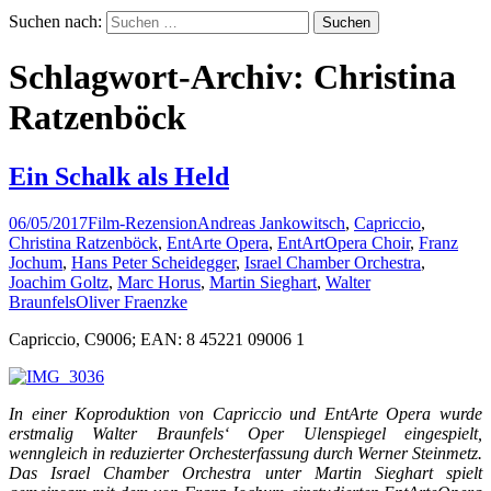
Suchen nach:
Schlagwort-Archiv: Christina
Ratzenböck
Ein Schalk als Held
06/05/2017
Film-Rezension
Andreas Jankowitsch
,
Capriccio
,
Christina Ratzenböck
,
EntArte Opera
,
EntArtOpera Choir
,
Franz
Jochum
,
Hans Peter Scheidegger
,
Israel Chamber Orchestra
,
Joachim Goltz
,
Marc Horus
,
Martin Sieghart
,
Walter
Braunfels
Oliver Fraenzke
Capriccio, C9006; EAN: 8 45221 09006 1
In einer Koproduktion von Capriccio und EntArte Opera wurde
erstmalig Walter Braunfels‘ Oper Ulenspiegel eingespielt,
wenngleich in reduzierter Orchesterfassung durch Werner Steinmetz.
Das Israel Chamber Orchestra unter Martin Sieghart spielt