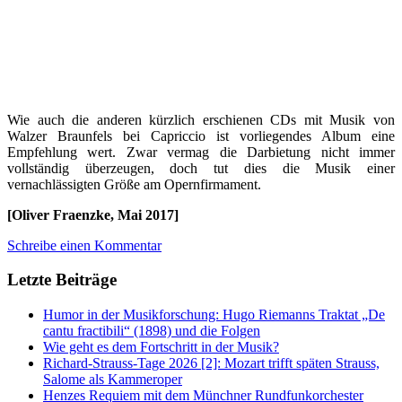
Wie auch die anderen kürzlich erschienen CDs mit Musik von
Walzer Braunfels bei Capriccio ist vorliegendes Album eine
Empfehlung wert. Zwar vermag die Darbietung nicht immer
vollständig überzeugen, doch tut dies die Musik einer
vernachlässigten Größe am Opernfirmament.
[Oliver Fraenzke, Mai 2017]
Schreibe einen Kommentar
Letzte Beiträge
Humor in der Musikforschung: Hugo Riemanns Traktat „De
cantu fractibili“ (1898) und die Folgen
Wie geht es dem Fortschritt in der Musik?
Richard-Strauss-Tage 2026 [2]: Mozart trifft späten Strauss,
Salome als Kammeroper
Henzes Requiem mit dem Münchner Rundfunkorchester