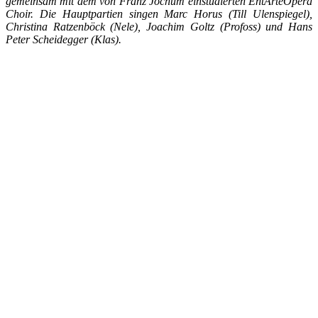
gemeinsam mit dem von Franz Jochum einstudierten EntArteOpera
Choir. Die Hauptpartien singen Marc Horus (Till Ulenspiegel),
Christina Ratzenböck (Nele), Joachim Goltz (Profoss) und Hans
Peter Scheidegger (Klas).