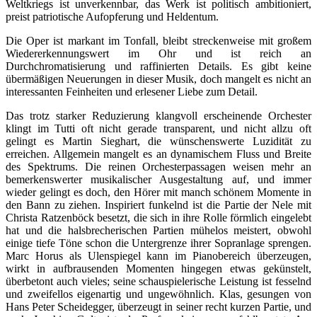
Weltkriegs ist unverkennbar, das Werk ist politisch ambitioniert,
preist patriotische Aufopferung und Heldentum.
Die Oper ist markant im Tonfall, bleibt streckenweise mit großem
Wiedererkennungswert im Ohr und ist reich an
Durchchromatisierung und raffinierten Details. Es gibt keine
übermäßigen Neuerungen in dieser Musik, doch mangelt es nicht an
interessanten Feinheiten und erlesener Liebe zum Detail.
Das trotz starker Reduzierung klangvoll erscheinende Orchester
klingt im Tutti oft nicht gerade transparent, und nicht allzu oft
gelingt es Martin Sieghart, die wünschenswerte Luzidität zu
erreichen. Allgemein mangelt es an dynamischem Fluss und Breite
des Spektrums. Die reinen Orchesterpassagen weisen mehr an
bemerkenswerter musikalischer Ausgestaltung auf, und immer
wieder gelingt es doch, den Hörer mit manch schönem Momente in
den Bann zu ziehen. Inspiriert funkelnd ist die Partie der Nele mit
Christa Ratzenböck besetzt, die sich in ihre Rolle förmlich eingelebt
hat und die halsbrecherischen Partien mühelos meistert, obwohl
einige tiefe Töne schon die Untergrenze ihrer Sopranlage sprengen.
Marc Horus als Ulenspiegel kann im Pianobereich überzeugen,
wirkt in aufbrausenden Momenten hingegen etwas gekünstelt,
überbetont auch vieles; seine schauspielerische Leistung ist fesselnd
und zweifellos eigenartig und ungewöhnlich. Klas, gesungen von
Hans Peter Scheidegger, überzeugt in seiner recht kurzen Partie, und