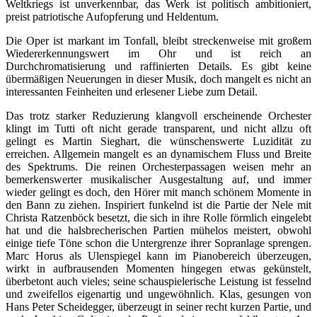
Weltkriegs ist unverkennbar, das Werk ist politisch ambitioniert,
preist patriotische Aufopferung und Heldentum.
Die Oper ist markant im Tonfall, bleibt streckenweise mit großem
Wiedererkennungswert im Ohr und ist reich an
Durchchromatisierung und raffinierten Details. Es gibt keine
übermäßigen Neuerungen in dieser Musik, doch mangelt es nicht an
interessanten Feinheiten und erlesener Liebe zum Detail.
Das trotz starker Reduzierung klangvoll erscheinende Orchester
klingt im Tutti oft nicht gerade transparent, und nicht allzu oft
gelingt es Martin Sieghart, die wünschenswerte Luzidität zu
erreichen. Allgemein mangelt es an dynamischem Fluss und Breite
des Spektrums. Die reinen Orchesterpassagen weisen mehr an
bemerkenswerter musikalischer Ausgestaltung auf, und immer
wieder gelingt es doch, den Hörer mit manch schönem Momente in
den Bann zu ziehen. Inspiriert funkelnd ist die Partie der Nele mit
Christa Ratzenböck besetzt, die sich in ihre Rolle förmlich eingelebt
hat und die halsbrecherischen Partien mühelos meistert, obwohl
einige tiefe Töne schon die Untergrenze ihrer Sopranlage sprengen.
Marc Horus als Ulenspiegel kann im Pianobereich überzeugen,
wirkt in aufbrausenden Momenten hingegen etwas gekünstelt,
überbetont auch vieles; seine schauspielerische Leistung ist fesselnd
und zweifellos eigenartig und ungewöhnlich. Klas, gesungen von
Hans Peter Scheidegger, überzeugt in seiner recht kurzen Partie, und