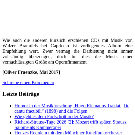
Wie auch die anderen kürzlich erschienen CDs mit Musik von
Walzer Braunfels bei Capriccio ist vorliegendes Album eine
Empfehlung wert. Zwar vermag die Darbietung nicht immer
vollständig überzeugen, doch tut dies die Musik einer
vernachlässigten Größe am Opernfirmament.
[Oliver Fraenzke, Mai 2017]
Schreibe einen Kommentar
Letzte Beiträge
Humor in der Musikforschung: Hugo Riemanns Traktat „De
cantu fractibili“ (1898) und die Folgen
Wie geht es dem Fortschritt in der Musik?
Richard-Strauss-Tage 2026 [2]: Mozart trifft späten Strauss,
Salome als Kammeroper
Henzes Requiem mit dem Münchner Rundfunkorchester