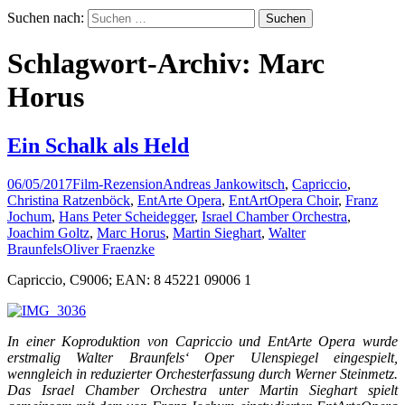
Suchen nach:
Schlagwort-Archiv: Marc
Horus
Ein Schalk als Held
06/05/2017
Film-Rezension
Andreas Jankowitsch
,
Capriccio
,
Christina Ratzenböck
,
EntArte Opera
,
EntArtOpera Choir
,
Franz
Jochum
,
Hans Peter Scheidegger
,
Israel Chamber Orchestra
,
Joachim Goltz
,
Marc Horus
,
Martin Sieghart
,
Walter
Braunfels
Oliver Fraenzke
Capriccio, C9006; EAN: 8 45221 09006 1
In einer Koproduktion von Capriccio und EntArte Opera wurde
erstmalig Walter Braunfels‘ Oper Ulenspiegel eingespielt,
wenngleich in reduzierter Orchesterfassung durch Werner Steinmetz.
Das Israel Chamber Orchestra unter Martin Sieghart spielt