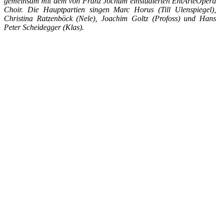
gemeinsam mit dem von Franz Jochum einstudierten EntArteOpera
Choir. Die Hauptpartien singen Marc Horus (Till Ulenspiegel),
Christina Ratzenböck (Nele), Joachim Goltz (Profoss) und Hans
Peter Scheidegger (Klas).