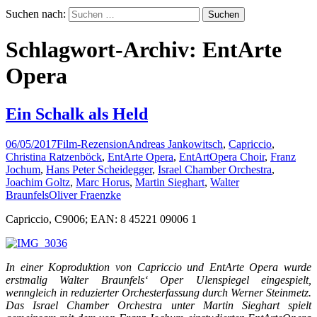
Suchen nach:
Schlagwort-Archiv: EntArte
Opera
Ein Schalk als Held
06/05/2017
Film-Rezension
Andreas Jankowitsch
,
Capriccio
,
Christina Ratzenböck
,
EntArte Opera
,
EntArtOpera Choir
,
Franz
Jochum
,
Hans Peter Scheidegger
,
Israel Chamber Orchestra
,
Joachim Goltz
,
Marc Horus
,
Martin Sieghart
,
Walter
Braunfels
Oliver Fraenzke
Capriccio, C9006; EAN: 8 45221 09006 1
In einer Koproduktion von Capriccio und EntArte Opera wurde
erstmalig Walter Braunfels‘ Oper Ulenspiegel eingespielt,
wenngleich in reduzierter Orchesterfassung durch Werner Steinmetz.
Das Israel Chamber Orchestra unter Martin Sieghart spielt