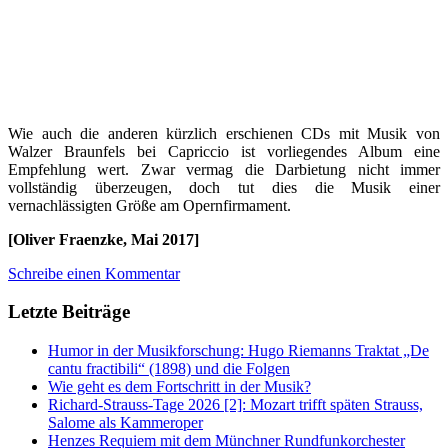
Wie auch die anderen kürzlich erschienen CDs mit Musik von
Walzer Braunfels bei Capriccio ist vorliegendes Album eine
Empfehlung wert. Zwar vermag die Darbietung nicht immer
vollständig überzeugen, doch tut dies die Musik einer
vernachlässigten Größe am Opernfirmament.
[Oliver Fraenzke, Mai 2017]
Schreibe einen Kommentar
Letzte Beiträge
Humor in der Musikforschung: Hugo Riemanns Traktat „De
cantu fractibili“ (1898) und die Folgen
Wie geht es dem Fortschritt in der Musik?
Richard-Strauss-Tage 2026 [2]: Mozart trifft späten Strauss,
Salome als Kammeroper
Henzes Requiem mit dem Münchner Rundfunkorchester