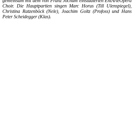
gemeinsam mit dem von Franz Jochum einstudierten EntArteOpera
Choir. Die Hauptpartien singen Marc Horus (Till Ulenspiegel),
Christina Ratzenböck (Nele), Joachim Goltz (Profoss) und Hans
Peter Scheidegger (Klas).