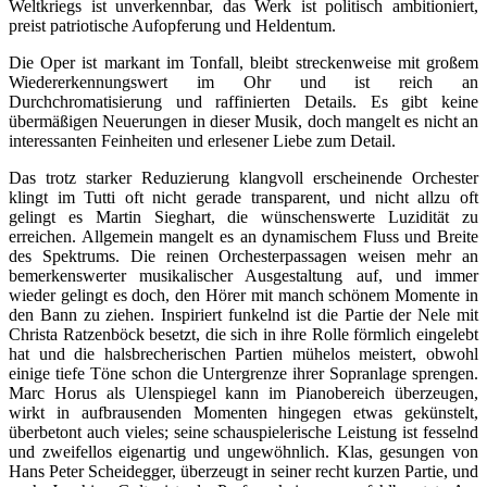
Weltkriegs ist unverkennbar, das Werk ist politisch ambitioniert,
preist patriotische Aufopferung und Heldentum.
Die Oper ist markant im Tonfall, bleibt streckenweise mit großem
Wiedererkennungswert im Ohr und ist reich an
Durchchromatisierung und raffinierten Details. Es gibt keine
übermäßigen Neuerungen in dieser Musik, doch mangelt es nicht an
interessanten Feinheiten und erlesener Liebe zum Detail.
Das trotz starker Reduzierung klangvoll erscheinende Orchester
klingt im Tutti oft nicht gerade transparent, und nicht allzu oft
gelingt es Martin Sieghart, die wünschenswerte Luzidität zu
erreichen. Allgemein mangelt es an dynamischem Fluss und Breite
des Spektrums. Die reinen Orchesterpassagen weisen mehr an
bemerkenswerter musikalischer Ausgestaltung auf, und immer
wieder gelingt es doch, den Hörer mit manch schönem Momente in
den Bann zu ziehen. Inspiriert funkelnd ist die Partie der Nele mit
Christa Ratzenböck besetzt, die sich in ihre Rolle förmlich eingelebt
hat und die halsbrecherischen Partien mühelos meistert, obwohl
einige tiefe Töne schon die Untergrenze ihrer Sopranlage sprengen.
Marc Horus als Ulenspiegel kann im Pianobereich überzeugen,
wirkt in aufbrausenden Momenten hingegen etwas gekünstelt,
überbetont auch vieles; seine schauspielerische Leistung ist fesselnd
und zweifellos eigenartig und ungewöhnlich. Klas, gesungen von
Hans Peter Scheidegger, überzeugt in seiner recht kurzen Partie, und