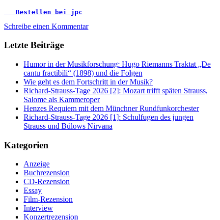
   Bestellen bei jpc
Schreibe einen Kommentar
Letzte Beiträge
Humor in der Musikforschung: Hugo Riemanns Traktat „De
cantu fractibili“ (1898) und die Folgen
Wie geht es dem Fortschritt in der Musik?
Richard-Strauss-Tage 2026 [2]: Mozart trifft späten Strauss,
Salome als Kammeroper
Henzes Requiem mit dem Münchner Rundfunkorchester
Richard-Strauss-Tage 2026 [1]: Schulfugen des jungen
Strauss und Bülows Nirvana
Kategorien
Anzeige
Buchrezension
CD-Rezension
Essay
Film-Rezension
Interview
Konzertrezension