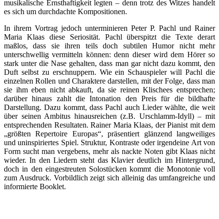
musikalische Ernsthaftigkeit legten – denn trotz des Witzes handelt
es sich um durchdachte Kompositionen.
In ihrem Vortrag jedoch unterminieren Peter P. Pachl und Rainer
Maria Klaas diese Seriosität. Pachl überspitzt die Texte derart
maßlos, dass sie ihren teils doch subtilen Humor nicht mehr
unterschwellig vermitteln können: denn dieser wird dem Hörer so
stark unter die Nase gehalten, dass man gar nicht dazu kommt, den
Duft selbst zu erschnuppern. Wie ein Schauspieler will Pachl die
einzelnen Rollen und Charaktere darstellen, mit der Folge, dass man
sie ihm eben nicht abkauft, da sie reinen Klischees entsprechen;
darüber hinaus zahlt die Intonation den Preis für die bildhafte
Darstellung. Dazu kommt, dass Pachl auch Lieder wählte, die weit
über seinen Ambitus hinausreichen (z.B. Urschlamm-Idyll) – mit
entsprechenden Resultaten. Rainer Maria Klaas, der Pianist mit dem
„größten Repertoire Europas“, präsentiert glänzend langweiliges
und uninspiriertes Spiel. Struktur, Kontraste oder irgendeine Art von
Form sucht man vergebens, mehr als nackte Noten gibt Klaas nicht
wieder. In den Liedern steht das Klavier deutlich im Hintergrund,
doch in den eingestreuten Solostücken kommt die Monotonie voll
zum Ausdruck. Vorbildlich zeigt sich alleinig das umfangreiche und
informierte Booklet.