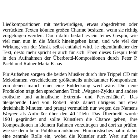
Liedkompositionen mit merkwürdigen, etwas abgedrehten oder
verrückten Texten können großen Charme besitzen, wenn sie richtig
vorgetragen werden. Doch dafür bedarf es ein feines Gespür, wie
viel man nun in die Musik hineingeben kann, und wie viel der
Wirkung von der Musik selbst entfaltet wird. Je eigentümlicher der
Text, desto mehr spricht er auch für sich. Eben dieses Gespür fehlt
in den Aufnahmen der Überbrettl-Kompositionen durch Peter P.
Pachl und Rainer Maria Klaas.
Für Aufsehen sorgten die beiden Musiker durch ihre Trippel-CD mit
Melodramen verschiedener, größtenteils unbekannter Komponisten,
von denen manch einer eine Entdeckung wert wäre. Die neue
Produktion trägt den sprechenden Titel: „Wagner-Zyklus und andere
erotische und animalische Extremi- und Perversitäten“. Das
titelgebende Lied von Robert Stolz dauert übrigens nur etwa
dreieinhalb Minuten und prangt vermutlich nur wegen des Namens
Wagner
als Aufreißer über den 40 Titeln. Das Überbrettl wurde
1901 gegründet und sollte Künstlern die Chance geben, ihre
Kompositionen in kleinem Rahmen vorzutragen und dort zu prüfen,
wie sie denn beim Publikum ankämen. Humoristisches nahm dabei
eine zentrale Rolle ein, wobei die Künstler auch Wert auf ihre