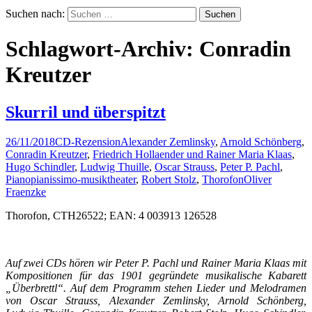
Suchen nach:
Schlagwort-Archiv: Conradin
Kreutzer
Skurril und überspitzt
26/11/2018
CD-Rezension
Alexander Zemlinsky
,
Arnold Schönberg
,
Conradin Kreutzer
,
Friedrich Hollaender und Rainer Maria Klaas
,
Hugo Schindler
,
Ludwig Thuille
,
Oscar Strauss
,
Peter P. Pachl
,
Pianopianissimo-musiktheater
,
Robert Stolz
,
Thorofon
Oliver
Fraenzke
Thorofon, CTH26522; EAN: 4 003913 126528
Auf zwei CDs hören wir Peter P. Pachl und Rainer Maria Klaas mit
Kompositionen für das 1901 gegründete musikalische Kabarett
„Überbrettl“. Auf dem Programm stehen Lieder und Melodramen
von Oscar Strauss, Alexander Zemlinsky, Arnold Schönberg,