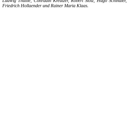
Ludwig Thuille, Conradin Kreutzer, Robert Stolz, Hugo Schindler,
Friedrich Hollaender und Rainer Maria Klaas.