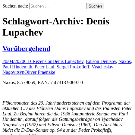
Suchen nach:
Schlagwort-Archiv: Denis
Lupachev
Vorübergehend
20/04/2020
CD-Rezension
Denis Lupachev
,
Edison Denisov
,
Naxos
,
Paul Hindemith
,
Peter Laul
,
Sergei Prokofieff
,
Vyacheslav
Nagovitsyn
Oliver Fraenzke
Naxos, 8.579069; EAN: 7 47313 90697 0
Flötensonaten des 20. Jahrhunderts stehen auf dem Programm der
aktuellen CD des Flötisten Danis Lupachev und des Pianisten Peter
Laul. Zu Beginn hören die die 1936 komponierte Sonate von Paul
Hindemith, darauf folgen die Gattungsbeiträge von Vyacheslav
Nagovitsyn (1962) und Edison Denisov (1960). Den Abschluss
bildet die D-Dur-Sonate op. 94 aus der Feder Prokofieffs,