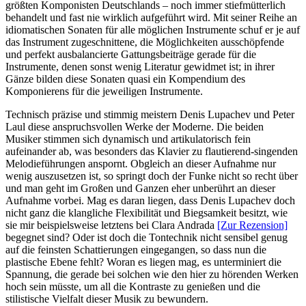
größten Komponisten Deutschlands – noch immer stiefmütterlich
behandelt und fast nie wirklich aufgeführt wird. Mit seiner Reihe an
idiomatischen Sonaten für alle möglichen Instrumente schuf er je auf
das Instrument zugeschnittene, die Möglichkeiten ausschöpfende
und perfekt ausbalancierte Gattungsbeiträge gerade für die
Instrumente, denen sonst wenig Literatur gewidmet ist; in ihrer
Gänze bilden diese Sonaten quasi ein Kompendium des
Komponierens für die jeweiligen Instrumente.
Technisch präzise und stimmig meistern Denis Lupachev und Peter
Laul diese anspruchsvollen Werke der Moderne. Die beiden
Musiker stimmen sich dynamisch und artikulatorisch fein
aufeinander ab, was besonders das Klavier zu flautierend-singenden
Melodieführungen anspornt. Obgleich an dieser Aufnahme nur
wenig auszusetzen ist, so springt doch der Funke nicht so recht über
und man geht im Großen und Ganzen eher unberührt an dieser
Aufnahme vorbei. Mag es daran liegen, dass Denis Lupachev doch
nicht ganz die klangliche Flexibilität und Biegsamkeit besitzt, wie
sie mir beispielsweise letztens bei Clara Andrada
[Zur Rezension]
begegnet sind? Oder ist doch die Tontechnik nicht sensibel genug
auf die feinsten Schattierungen eingegangen, so dass nun die
plastische Ebene fehlt? Woran es liegen mag, es unterminiert die
Spannung, die gerade bei solchen wie den hier zu hörenden Werken
hoch sein müsste, um all die Kontraste zu genießen und die
stilistische Vielfalt dieser Musik zu bewundern.