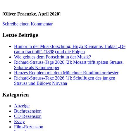
[Oliver Fraenzke, April 2020]
Schreibe einen Kommentar
Letzte Beiträge
Humor in der Musikforschung: Hugo Riemanns Traktat „De
cantu fractibili“ (1898) und die Folgen
Wie geht es dem Fortschritt in der Musik?
Richard-Strauss-Tage 2026 [2]: Mozart trifft späten Strauss,
Salome als Kammeroper
Henzes Requiem mit dem Münchner Rundfunkorchester
Richard-Strauss-Tage 2026 [1]: Schulfugen des jungen
Strauss und Bülows Nirvana
Kategorien
Anzeige
Buchrezension
CD-Rezension
Essay
Film-Rezension