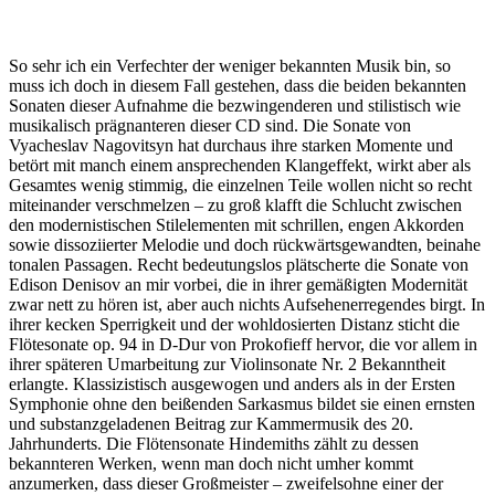
So sehr ich ein Verfechter der weniger bekannten Musik bin, so
muss ich doch in diesem Fall gestehen, dass die beiden bekannten
Sonaten dieser Aufnahme die bezwingenderen und stilistisch wie
musikalisch prägnanteren dieser CD sind. Die Sonate von
Vyacheslav Nagovitsyn hat durchaus ihre starken Momente und
betört mit manch einem ansprechenden Klangeffekt, wirkt aber als
Gesamtes wenig stimmig, die einzelnen Teile wollen nicht so recht
miteinander verschmelzen – zu groß klafft die Schlucht zwischen
den modernistischen Stilelementen mit schrillen, engen Akkorden
sowie dissoziierter Melodie und doch rückwärtsgewandten, beinahe
tonalen Passagen. Recht bedeutungslos plätscherte die Sonate von
Edison Denisov an mir vorbei, die in ihrer gemäßigten Modernität
zwar nett zu hören ist, aber auch nichts Aufsehenerregendes birgt. In
ihrer kecken Sperrigkeit und der wohldosierten Distanz sticht die
Flötesonate op. 94 in D-Dur von Prokofieff hervor, die vor allem in
ihrer späteren Umarbeitung zur Violinsonate Nr. 2 Bekanntheit
erlangte. Klassizistisch ausgewogen und anders als in der Ersten
Symphonie ohne den beißenden Sarkasmus bildet sie einen ernsten
und substanzgeladenen Beitrag zur Kammermusik des 20.
Jahrhunderts. Die Flötensonate Hindemiths zählt zu dessen
bekannteren Werken, wenn man doch nicht umher kommt
anzumerken, dass dieser Großmeister – zweifelsohne einer der