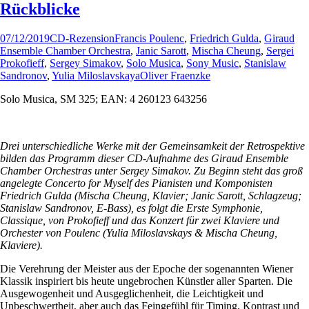
Rückblicke
07/12/2019
CD-Rezension
Francis Poulenc
,
Friedrich Gulda
,
Giraud
Ensemble Chamber Orchestra
,
Janic Sarott
,
Mischa Cheung
,
Sergei
Prokofieff
,
Sergey Simakov
,
Solo Musica
,
Sony Music
,
Stanislaw
Sandronov
,
Yulia Miloslavskaya
Oliver Fraenzke
Solo Musica, SM 325; EAN: 4 260123 643256
Drei unterschiedliche Werke mit der Gemeinsamkeit der Retrospektive
bilden das Programm dieser CD-Aufnahme des Giraud Ensemble
Chamber Orchestras unter Sergey Simakov. Zu Beginn steht das groß
angelegte Concerto for Myself des Pianisten und Komponisten
Friedrich Gulda (Mischa Cheung, Klavier; Janic Sarott, Schlagzeug;
Stanislaw Sandronov, E-Bass), es folgt die Erste Symphonie,
Classique, von Prokofieff und das Konzert für zwei Klaviere und
Orchester von Poulenc (Yulia Miloslavskays & Mischa Cheung,
Klaviere).
Die Verehrung der Meister aus der Epoche der sogenannten Wiener
Klassik inspiriert bis heute ungebrochen Künstler aller Sparten. Die
Ausgewogenheit und Ausgeglichenheit, die Leichtigkeit und
Unbeschwertheit, aber auch das Feingefühl für Timing, Kontrast und