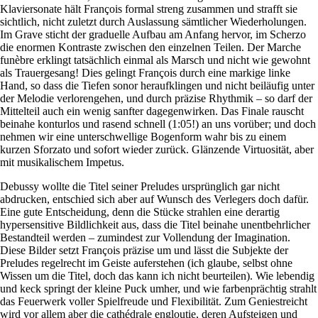
Klaviersonate hält François formal streng zusammen und strafft sie
sichtlich, nicht zuletzt durch Auslassung sämtlicher Wiederholungen.
Im Grave sticht der graduelle Aufbau am Anfang hervor, im Scherzo
die enormen Kontraste zwischen den einzelnen Teilen. Der Marche
funèbre erklingt tatsächlich einmal als Marsch und nicht wie gewohnt
als Trauergesang! Dies gelingt François durch eine markige linke
Hand, so dass die Tiefen sonor heraufklingen und nicht beiläufig unter
der Melodie verlorengehen, und durch präzise Rhythmik – so darf der
Mittelteil auch ein wenig sanfter dagegenwirken. Das Finale rauscht
beinahe konturlos und rasend schnell (1:05!) an uns vorüber; und doch
nehmen wir eine unterschwellige Bogenform wahr bis zu einem
kurzen Sforzato und sofort wieder zurück. Glänzende Virtuosität, aber
mit musikalischem Impetus.
Debussy wollte die Titel seiner Preludes ursprünglich gar nicht
abdrucken, entschied sich aber auf Wunsch des Verlegers doch dafür.
Eine gute Entscheidung, denn die Stücke strahlen eine derartig
hypersensitive Bildlichkeit aus, dass die Titel beinahe unentbehrlicher
Bestandteil werden – zumindest zur Vollendung der Imagination.
Diese Bilder setzt François präzise um und lässt die Subjekte der
Preludes regelrecht im Geiste auferstehen (ich glaube, selbst ohne
Wissen um die Titel, doch das kann ich nicht beurteilen). Wie lebendig
und keck springt der kleine Puck umher, und wie farbenprächtig strahlt
das Feuerwerk voller Spielfreude und Flexibilität. Zum Geniestreicht
wird vor allem aber die cathédrale engloutie, deren Aufsteigen und