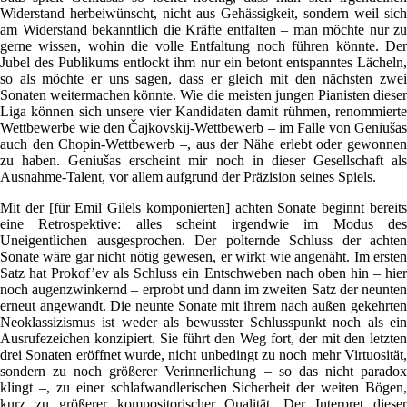
Widerstand herbeiwünscht, nicht aus Gehässigkeit, sondern weil sich
am Widerstand bekanntlich die Kräfte entfalten – man möchte nur zu
gerne wissen, wohin die volle Entfaltung noch führen könnte. Der
Jubel des Publikums entlockt ihm nur ein betont entspanntes Lächeln,
so als möchte er uns sagen, dass er gleich mit den nächsten zwei
Sonaten weitermachen könnte. Wie die meisten jungen Pianisten dieser
Liga können sich unsere vier Kandidaten damit rühmen, renommierte
Wettbewerbe wie den Čajkovskij-Wettbewerb – im Falle von Geniušas
auch den Chopin-Wettbewerb –, aus der Nähe erlebt oder gewonnen
zu haben. Geniušas erscheint mir noch in dieser Gesellschaft als
Ausnahme-Talent, vor allem aufgrund der Präzision seines Spiels.
Mit der [für Emil Gilels komponierten] achten Sonate beginnt bereits
eine Retrospektive: alles scheint irgendwie im Modus des
Uneigentlichen ausgesprochen. Der polternde Schluss der achten
Sonate wäre gar nicht nötig gewesen, er wirkt wie angenäht. Im ersten
Satz hat Prokof’ev als Schluss ein Entschweben nach oben hin – hier
noch augenzwinkernd – erprobt und dann im zweiten Satz der neunten
erneut angewandt. Die neunte Sonate mit ihrem nach außen gekehrten
Neoklassizismus ist weder als bewusster Schlusspunkt noch als ein
Ausrufezeichen konzipiert. Sie führt den Weg fort, der mit den letzten
drei Sonaten eröffnet wurde, nicht unbedingt zu noch mehr Virtuosität,
sondern zu noch größerer Verinnerlichung – so das nicht paradox
klingt –, zu einer schlafwandlerischen Sicherheit der weiten Bögen,
kurz zu größerer kompositorischer Qualität. Der Interpret dieser