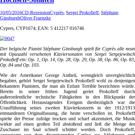
10/05/2016
CD-Rezension
Cyprès
,
Sergei Prokofieff
,
Stéphane
Ginsburgh
Oliver Fraenzke
Cypres, CYP1674; EAN: 5 412217 016746
Der belgische Pianist Stéphane Ginsburgh spielt für Cyprès alle neun
mit Opuszahl versehenen Klaviersonaten von Sergei Sergejewitsch
Prokofieff ein: Op. 1, Op. 14, Op. 28, Op. 29, Op. 38, Op. 86, Op. 83,
Op. 84 und Op. 103.
Wie der Amerikaner George Antheil, wenngleich unvergleichlich
begabter, gehört Sergei Sergejewitsch Prokofieff wohl zu denjenigen
bekannten Pianisten, die man als Enfant Terrible bezeichnen würde.
Bereits in seiner frühen Jugend geriet Prokofieff durch
außerordentliche technische Fähigkeiten in den Blickpunkt der
Öffentlichkeit. Herausragendes Ereignis diesbezüglich war die
Uraufführung seines zweiten Klavierkonzerts in der 1912/1913
entstandenen Originalfassung, die heute verschollen ist. Prokofieff
spielte der Presse zufolge trocken und scharf akzentuiert, die Musik
wirkte auf einen großen Teil abstoßend und ließ die Menge der
Zuschauer im Saal schnell schütter werden. Doch Prokofieff,
angespornt von dem divergierenden Getöse aus Ablehnung und