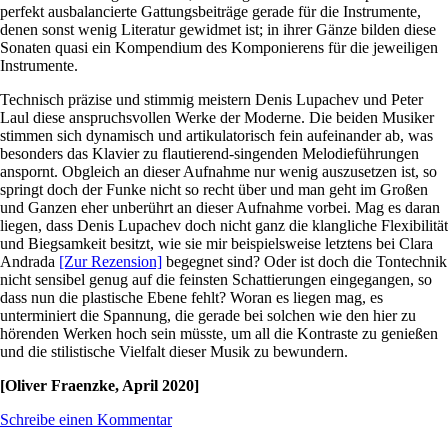
perfekt ausbalancierte Gattungsbeiträge gerade für die Instrumente,
denen sonst wenig Literatur gewidmet ist; in ihrer Gänze bilden diese
Sonaten quasi ein Kompendium des Komponierens für die jeweiligen
Instrumente.
Technisch präzise und stimmig meistern Denis Lupachev und Peter
Laul diese anspruchsvollen Werke der Moderne. Die beiden Musiker
stimmen sich dynamisch und artikulatorisch fein aufeinander ab, was
besonders das Klavier zu flautierend-singenden Melodieführungen
anspornt. Obgleich an dieser Aufnahme nur wenig auszusetzen ist, so
springt doch der Funke nicht so recht über und man geht im Großen
und Ganzen eher unberührt an dieser Aufnahme vorbei. Mag es daran
liegen, dass Denis Lupachev doch nicht ganz die klangliche Flexibilität
und Biegsamkeit besitzt, wie sie mir beispielsweise letztens bei Clara
Andrada
[Zur Rezension]
begegnet sind? Oder ist doch die Tontechnik
nicht sensibel genug auf die feinsten Schattierungen eingegangen, so
dass nun die plastische Ebene fehlt? Woran es liegen mag, es
unterminiert die Spannung, die gerade bei solchen wie den hier zu
hörenden Werken hoch sein müsste, um all die Kontraste zu genießen
und die stilistische Vielfalt dieser Musik zu bewundern.
[Oliver Fraenzke, April 2020]
Schreibe einen Kommentar