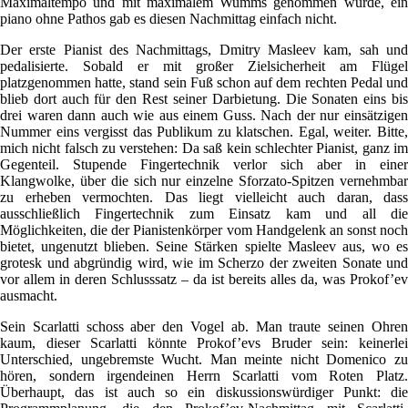
Maximaltempo und mit maximalem Wumms genommen wurde, ein
piano ohne Pathos gab es diesen Nachmittag einfach nicht.
Der erste Pianist des Nachmittags, Dmitry Masleev kam, sah und
pedalisierte. Sobald er mit großer Zielsicherheit am Flügel
platzgenommen hatte, stand sein Fuß schon auf dem rechten Pedal und
blieb dort auch für den Rest seiner Darbietung. Die Sonaten eins bis
drei waren dann auch wie aus einem Guss. Nach der nur einsätzigen
Nummer eins vergisst das Publikum zu klatschen. Egal, weiter. Bitte,
mich nicht falsch zu verstehen: Da saß kein schlechter Pianist, ganz im
Gegenteil. Stupende Fingertechnik verlor sich aber in einer
Klangwolke, über die sich nur einzelne Sforzato-Spitzen vernehmbar
zu erheben vermochten. Das liegt vielleicht auch daran, dass
ausschließlich Fingertechnik zum Einsatz kam und all die
Möglichkeiten, die der Pianistenkörper vom Handgelenk an sonst noch
bietet, ungenutzt blieben. Seine Stärken spielte Masleev aus, wo es
grotesk und abgründig wird, wie im Scherzo der zweiten Sonate und
vor allem in deren Schlusssatz – da ist bereits alles da, was Prokof’ev
ausmacht.
Sein Scarlatti schoss aber den Vogel ab. Man traute seinen Ohren
kaum, dieser Scarlatti könnte Prokof’evs Bruder sein: keinerlei
Unterschied, ungebremste Wucht. Man meinte nicht Domenico zu
hören, sondern irgendeinen Herrn Scarlatti vom Roten Platz.
Überhaupt, das ist auch so ein diskussionswürdiger Punkt: die