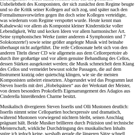
Unbeliebtheit des Komponisten, der sich zunächst dem Regime beugte
und so die Kritik seiner Kollegen auf sich zog, und später nach den
Formalismusvorwürfen gegen ihn doch seine Kollegen verteidigte,
was wiederum vom Regime verspottet wurde. Heute kennt man
Kabalewski vor allem als Komponist kleiner Kinderstücke voller
Lebendigkeit, Witz und kecken Ideen vor allem harmonischer Art.
Seine symphonischen Werke (unter anderem 4 Symphonien und 7
Solokonzerte!) sowie seine größer angelegte Musik wird beinahe
überhaupt nicht aufgeführt. Die reife Cellosonate hebt sich von den
anderen Titeln dieser CD wie allgemein aus dem Cellorepertoire ab
durch ihre großartige und vor allem genuine Behandlung des Cellos,
dessen Stärken ausgekostet werden; die Musik schmeichelt dem Klang
des Cellos und vermeidet bewusst solche Passagen, die auf dem
Instrument kratzig oder quietschig klingen, wie sie die meisten
Komponisten unbeirrt einsetzten. Abgerundet wird das Programm laut
Steven Isserlis mit drei „Hobelspänen“ aus der Werkstatt der Meister,
von denen besonders Prokofieffs Eigenarrangement des Adagios aus
Cinderella hinreißenden Charme besitzt.
Musikalisch divergieren Steven Isserlis und Olli Mustonen deutlich:
Isserlis nimmt seine Cellopartien hochexpressiv und dramatisch,
während Mustonen vorwiegend nüchtern bleibt, seinen Anschlag
prägnant hält. Beide Musiker brillieren durch Präzision und technische
Meisterschaft, wirkliche Durchdringung des musikalischen Inhalts
spüre ich jedoch keine, weshalb gerade die längeren Sätze schnell