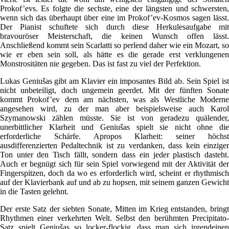
Prokof’evs. Es folgte die sechste, eine der längsten und schwersten,
wenn sich das überhaupt über eine im Prokof’ev-Kosmos sagen lässt.
Der Pianist schuftete sich durch diese Herkulesaufgabe mit
bravouröser Meisterschaft, die keinen Wunsch offen lässt.
Anschließend kommt sein Scarlatti so perlend daher wie ein Mozart, so
wie er eben sein soll, als hätte es die gerade erst verklungenen
Monstrositäten nie gegeben. Das ist fast zu viel der Perfektion.
Lukas Geniušas gibt am Klavier ein imposantes Bild ab. Sein Spiel ist
nicht unbeteiligt, doch ungemein geerdet. Mit der fünften Sonate
kommt Prokof’ev dem am nächsten, was als Westliche Moderne
angesehen wird, zu der man aber beispielsweise auch Karol
Szymanowski zählen müsste. Sie ist von geradezu quälender,
unerbittlicher Klarheit und Geniušas spielt sie nicht ohne die
erforderliche Schärfe. Apropos Klarheit: seiner höchst
ausdifferenzierten Pedaltechnik ist zu verdanken, dass kein einziger
Ton unter den Tisch fällt, sondern dass ein jeder plastisch dasteht.
Auch er begnügt sich für sein Spiel vorwiegend mit der Aktivität der
Fingerspitzen, doch da wo es erforderlich wird, scheint er rhythmisch
auf der Klavierbank auf und ab zu hopsen, mit seinem ganzen Gewicht
in die Tasten gelehnt.
Der erste Satz der siebten Sonate, Mitten im Krieg entstanden, bringt
Rhythmen einer verkehrten Welt. Selbst den berühmten Precipitato-
Satz spielt Geniušas so locker-flockig, dass man sich irgendeinen