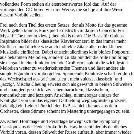
vollendete Form stehen als erstrebenswertes Idol dar. Auf der
vorliegenden CD hören wir drei Werke, die sich je auf ihre Weise
diesem Vorbild stellen.
Frei nach dem Titel des ersten Satzes, der als Motto für das gesamte
Werk gelten könnte, konzipiert Friedrich Gulda sein Concerto For
Myself: The new in view (,then old is new). Die Basis für Guldas
Inspiration bildet das klassische Klavierkonzert, in das immer mehr
Einflüsse und direkte wie auch indirekte Zitate aller erdenklichen
Musikstile einfließen. Dabei entsteht allerdings kein bloßes Potpourri
aus bekannten Melodien, sondern Gulda bündelt die Stile und bringt
sie elegant in eine funktionierende Großform, spinnt die wichtigsten
Melodien weiter zu wiederkehrenden Themen und lässt andere als
simple Figuration vorübergehen. Spannende Kontraste schafft er durch
das Wechselspiel aus ‚alt‘ und ‚neu‘, nicht zuletzt ‚klassisch‘ und
‚jazzig‘. Mischa Cheung erweist sich als gewandt in beiden Stilwelten
und changiert geschickt zwischen barockem, klassischem,
romantischem und jazzigem Anschlag, nimmt sogar einiges der
Kantigkeit von Guldas eigener Darbietung weg zugunsten größerer
Leichtigkeit. Leider höre ich den E-Bass nicht heraus aus dem
Orchester, diese Stimme scheint im Mastering untergegangen zu sein.
Zwischen Hommage und Persiflage bewegt sich die Symphony
Classique aus der Feder Prokofieffs. Haydn steht hier als deutliches
Vorbild voran, dessen Stilwelt der Russe aufgreift, aber immer wieder