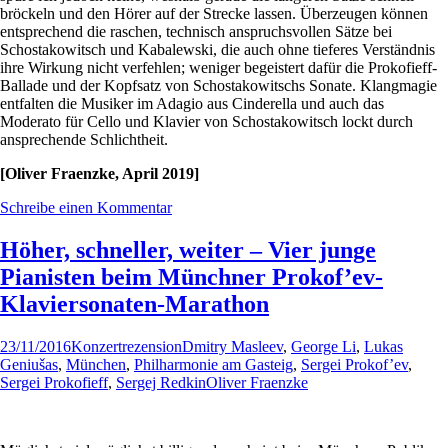
bröckeln und den Hörer auf der Strecke lassen. Überzeugen können
entsprechend die raschen, technisch anspruchsvollen Sätze bei
Schostakowitsch und Kabalewski, die auch ohne tieferes Verständnis
ihre Wirkung nicht verfehlen; weniger begeistert dafür die Prokofieff-
Ballade und der Kopfsatz von Schostakowitschs Sonate. Klangmagie
entfalten die Musiker im Adagio aus Cinderella und auch das
Moderato für Cello und Klavier von Schostakowitsch lockt durch
ansprechende Schlichtheit.
[Oliver Fraenzke, April 2019]
Schreibe einen Kommentar
Höher, schneller, weiter – Vier junge
Pianisten beim Münchner Prokof’ev-
Klaviersonaten-Marathon
23/11/2016
Konzertrezension
Dmitry Masleev
,
George Li
,
Lukas
Geniušas
,
München
,
Philharmonie am Gasteig
,
Sergei Prokof’ev
,
Sergei Prokofieff
,
Sergej Redkin
Oliver Fraenzke