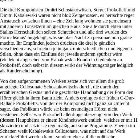
Die drei Komponisten Dmitri Schostakowitsch, Sergei Prokofieff und
Dmitri Kabalewski waren nicht bloß Zeitgenossen, es herrschte reger
Austausch zwischen ihnen – eine Zeit lang wohnten sie gemeinsam
mit anderen Tonsetzern im gleichen Haus. Sie alle durchlebten unter
Stalins Herrschaft den selben Schrecken und alle drei wurden des
Formalismus‘ angeklagt, was sie über Nacht zu personae non gratae
machte. Ihr Empfinden jedoch drückten die drei je gänzlich
verschieden aus, schrieben je in ganz unterschiedlichen und eigenen
Stilen, ohne dass ein Einfluss der jeweils anderen spürbar wäre
(vielleicht abgesehen von Kabalewskis Rondo in Gedenken an
Prokofieff, doch selbst in diesem wirkt der Widmungsträger lediglich
als Randerscheinung).
Von den aufgenommenen Werken setzte sich vor allem die groß
angelegte Cellosonate Schostakowitschs durch, die durch den
erzählerischen Gestus und die geschickte Handhabung der Form den
Hörer gleich in ihren Bann zieht. Anders erging es der frühen C-Dur-
Ballade Prokofieffs, von der der Komponist nicht ganz zu Unrecht
sagte, das Publikum würde sie beim erstmaligen Hören nicht
verstehen. Selbst war Prokofieff allerdings überzeugt von dem Werk
(dessen Hauptthema er einem Kindheitswerk entlieh, welches er mit 11
skizzierte) und setzte sie regelmäßig auf seine Programme. Ebenso im
Schatten weilt Kabalewskis Cellosonate, was nicht auf das Werk
zurückgeführt werden kann, sondern eher auf die politische