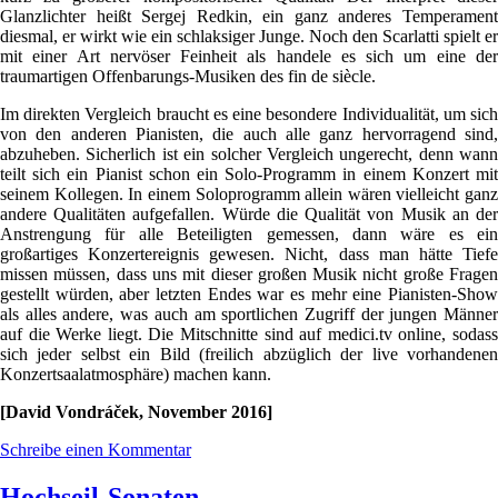
Glanzlichter heißt Sergej Redkin, ein ganz anderes Temperament
diesmal, er wirkt wie ein schlaksiger Junge. Noch den Scarlatti spielt er
mit einer Art nervöser Feinheit als handele es sich um eine der
traumartigen Offenbarungs-Musiken des fin de siècle.
Im direkten Vergleich braucht es eine besondere Individualität, um sich
von den anderen Pianisten, die auch alle ganz hervorragend sind,
abzuheben. Sicherlich ist ein solcher Vergleich ungerecht, denn wann
teilt sich ein Pianist schon ein Solo-Programm in einem Konzert mit
seinem Kollegen. In einem Soloprogramm allein wären vielleicht ganz
andere Qualitäten aufgefallen. Würde die Qualität von Musik an der
Anstrengung für alle Beteiligten gemessen, dann wäre es ein
großartiges Konzertereignis gewesen. Nicht, dass man hätte Tiefe
missen müssen, dass uns mit dieser großen Musik nicht große Fragen
gestellt würden, aber letzten Endes war es mehr eine Pianisten-Show
als alles andere, was auch am sportlichen Zugriff der jungen Männer
auf die Werke liegt. Die Mitschnitte sind auf medici.tv online, sodass
sich jeder selbst ein Bild (freilich abzüglich der live vorhandenen
Konzertsaalatmosphäre) machen kann.
[David Vondráček, November 2016]
Schreibe einen Kommentar
Hochseil-Sonaten