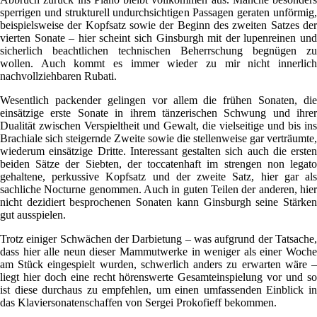
sperrigen und strukturell undurchsichtigen Passagen geraten unförmig,
beispielsweise der Kopfsatz sowie der Beginn des zweiten Satzes der
vierten Sonate – hier scheint sich Ginsburgh mit der lupenreinen und
sicherlich beachtlichen technischen Beherrschung begnügen zu
wollen. Auch kommt es immer wieder zu mir nicht innerlich
nachvollziehbaren Rubati.
Wesentlich packender gelingen vor allem die frühen Sonaten, die
einsätzige erste Sonate in ihrem tänzerischen Schwung und ihrer
Dualität zwischen Verspieltheit und Gewalt, die vielseitige und bis ins
Brachiale sich steigernde Zweite sowie die stellenweise gar verträumte,
wiederum einsätzige Dritte. Interessant gestalten sich auch die ersten
beiden Sätze der Siebten, der toccatenhaft im strengen non legato
gehaltene, perkussive Kopfsatz und der zweite Satz, hier gar als
sachliche Nocturne genommen. Auch in guten Teilen der anderen, hier
nicht dezidiert besprochenen Sonaten kann Ginsburgh seine Stärken
gut ausspielen.
Trotz einiger Schwächen der Darbietung – was aufgrund der Tatsache,
dass hier alle neun dieser Mammutwerke in weniger als einer Woche
am Stück eingespielt wurden, schwerlich anders zu erwarten wäre –
liegt hier doch eine recht hörenswerte Gesamteinspielung vor und so
ist diese durchaus zu empfehlen, um einen umfassenden Einblick in
das Klaviersonatenschaffen von Sergei Prokofieff bekommen.