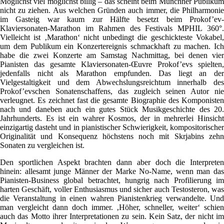
Möglichst viel möglichst billig – das scheint beim Münchner Publikum
nicht zu ziehen. Aus welchen Gründen auch immer, die Philharmonie
im Gasteig war kaum zur Hälfte besetzt beim Prokof’ev-
Klaviersonaten-Marathon im Rahmen des Festivals MPHIL 360°.
Vielleicht ist ‚Marathon‘ nicht unbedingt die geschickteste Vokabel,
um dem Publikum ein Konzertereignis schmackhaft zu machen. Ich
habe die zwei Konzerte am Samstag Nachmittag, bei denen vier
Pianisten das gesamte Klaviersonaten-Œuvre Prokof’evs spielten,
jedenfalls nicht als Marathon empfunden. Das liegt an der
Vielgestaltigkeit und dem Abwechslungsreichtum innerhalb des
Prokof’evschen Sonatenschaffens, das zugleich seinen Autor nie
verleugnet. Es zeichnet fast die gesamte Biographie des Komponisten
nach und daneben auch ein gutes Stück Musikgeschichte des 20.
Jahrhunderts. Es ist ein wahrer Kosmos, der in mehrerlei Hinsicht
einzigartig dasteht und in pianistischer Schwierigkeit, kompositorischer
Originalität und Konsequenz höchstens noch mit Skrjabins zehn
Sonaten zu vergleichen ist.
Den sportlichen Aspekt brachten dann aber doch die Interpreten
hinein: allesamt junge Männer der Marke No-Name, wenn man das
Pianisten-Business global betrachtet, hungrig nach Profilierung im
harten Geschäft, voller Enthusiasmus und sicher auch Testosteron, was
die Veranstaltung in einen wahren Pianistenkrieg verwandelte. Und
man vergleicht dann doch immer. ‚Höher, schneller, weiter‘ schien
auch das Motto ihrer Interpretationen zu sein. Kein Satz, der nicht im