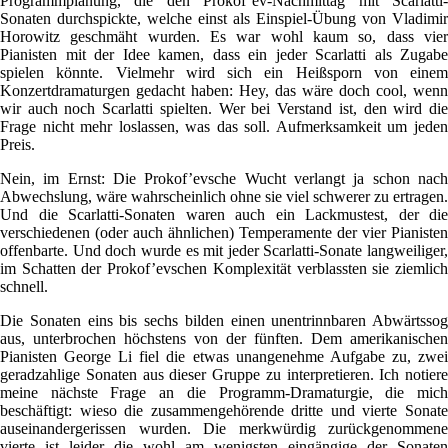
Programmplanung, die den Prokof’ev-Nachmittag mit Scarlatti-
Sonaten durchspickte, welche einst als Einspiel-Übung von Vladimir
Horowitz geschmäht wurden. Es war wohl kaum so, dass vier
Pianisten mit der Idee kamen, dass ein jeder Scarlatti als Zugabe
spielen könnte. Vielmehr wird sich ein Heißsporn von einem
Konzertdramaturgen gedacht haben: Hey, das wäre doch cool, wenn
wir auch noch Scarlatti spielten. Wer bei Verstand ist, den wird die
Frage nicht mehr loslassen, was das soll. Aufmerksamkeit um jeden
Preis.
Nein, im Ernst: Die Prokof’evsche Wucht verlangt ja schon nach
Abwechslung, wäre wahrscheinlich ohne sie viel schwerer zu ertragen.
Und die Scarlatti-Sonaten waren auch ein Lackmustest, der die
verschiedenen (oder auch ähnlichen) Temperamente der vier Pianisten
offenbarte. Und doch wurde es mit jeder Scarlatti-Sonate langweiliger,
im Schatten der Prokof’evschen Komplexität verblassten sie ziemlich
schnell.
Die Sonaten eins bis sechs bilden einen unentrinnbaren Abwärtssog
aus, unterbrochen höchstens von der fünften. Dem amerikanischen
Pianisten George Li fiel die etwas unangenehme Aufgabe zu, zwei
geradzahlige Sonaten aus dieser Gruppe zu interpretieren. Ich notiere
meine nächste Frage an die Programm-Dramaturgie, die mich
beschäftigt: wieso die zusammengehörende dritte und vierte Sonate
auseinandergerissen wurden. Die merkwürdig zurückgenommene
vierte ist leider die wohl am wenigsten eingängige der Sonaten