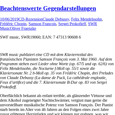
Beachtenswerte Gegendarstellungen
10/06/2019
CD-Rezension
Claude Debussy
,
Felix Mendelssohn
,
Frédéric Chopin
,
Samson François
,
Sergei Prokofieff
,
SWR
Music
Oliver Fraenzke
SWF music, SWR19060; EAN: 7 47313 90608 6
SWR music publiziert eine CD mit dem Klavierrezital des
französischen Pianisten Samson François vom 3. Mai 1960. Auf dem
Programm stehen zwei Lieder ohne Worte (op. 67/5 und op. 62/6) von
Felix Mendelssohn, die Nocturne f-Moll op. 55/1 sowie die
Klaviersonate Nr. 2 b-Moll op. 35 von Frédéric Chopin, drei Preludes
von Claude Debussy (La danse de Puck, La cathédrale engloutie,
Feux d’artifice) und die 7. Klaviersonate B-Dur op. 83 von Sergei
Prokofieff.
Oberflächlich bekannt als enfant terrible, als glänzender Virtuose und
dem Alkohol zugeneigter Nachtschwärmer, vergisst man gerne die
unvorstellbare musikalische Potenz von Samson François. Der Pianist
starb bereits im Alter von 46 Jahren an den Folgen eines zwei Jahre
zuvor erlittenen Herzinfarkts und wir können nur erahnen, was wir