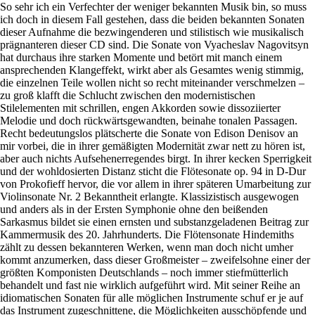
So sehr ich ein Verfechter der weniger bekannten Musik bin, so muss
ich doch in diesem Fall gestehen, dass die beiden bekannten Sonaten
dieser Aufnahme die bezwingenderen und stilistisch wie musikalisch
prägnanteren dieser CD sind. Die Sonate von Vyacheslav Nagovitsyn
hat durchaus ihre starken Momente und betört mit manch einem
ansprechenden Klangeffekt, wirkt aber als Gesamtes wenig stimmig,
die einzelnen Teile wollen nicht so recht miteinander verschmelzen –
zu groß klafft die Schlucht zwischen den modernistischen
Stilelementen mit schrillen, engen Akkorden sowie dissoziierter
Melodie und doch rückwärtsgewandten, beinahe tonalen Passagen.
Recht bedeutungslos plätscherte die Sonate von Edison Denisov an
mir vorbei, die in ihrer gemäßigten Modernität zwar nett zu hören ist,
aber auch nichts Aufsehenerregendes birgt. In ihrer kecken Sperrigkeit
und der wohldosierten Distanz sticht die Flötesonate op. 94 in D-Dur
von Prokofieff hervor, die vor allem in ihrer späteren Umarbeitung zur
Violinsonate Nr. 2 Bekanntheit erlangte. Klassizistisch ausgewogen
und anders als in der Ersten Symphonie ohne den beißenden
Sarkasmus bildet sie einen ernsten und substanzgeladenen Beitrag zur
Kammermusik des 20. Jahrhunderts. Die Flötensonate Hindemiths
zählt zu dessen bekannteren Werken, wenn man doch nicht umher
kommt anzumerken, dass dieser Großmeister – zweifelsohne einer der
größten Komponisten Deutschlands – noch immer stiefmütterlich
behandelt und fast nie wirklich aufgeführt wird. Mit seiner Reihe an
idiomatischen Sonaten für alle möglichen Instrumente schuf er je auf
das Instrument zugeschnittene, die Möglichkeiten ausschöpfende und