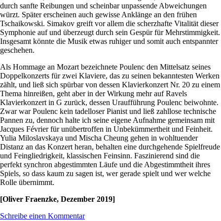
durch sanfte Reibungen und scheinbar unpassende Abweichungen
würzt. Später erscheinen auch gewisse Anklänge an den frühen
Tschaikowski. Simakov greift vor allem die scherzhafte Vitalität dieser
Symphonie auf und überzeugt durch sein Gespür für Mehrstimmigkeit.
Insgesamt könnte die Musik etwas ruhiger und somit auch entspannter
geschehen.
Als Hommage an Mozart bezeichnete Poulenc den Mittelsatz seines
Doppelkonzerts für zwei Klaviere, das zu seinen bekanntesten Werken
zählt, und ließ sich spürbar von dessen Klavierkonzert Nr. 20 zu einem
Thema hinreißen, geht aber in der Wirkung mehr auf Ravels
Klavierkonzert in G zurück, dessen Uraufführung Poulenc beiwohnte.
Zwar war Poulenc kein tadelloser Pianist und ließ zahllose technische
Pannen zu, dennoch halte ich seine eigene Aufnahme gemeinsam mit
Jacques Février für unübertroffen in Unbekümmertheit und Feinheit.
Yulia Miloslavskaya und Mischa Cheung gehen in wohltuender
Distanz an das Konzert heran, behalten eine durchgehende Spielfreude
und Feingliedrigkeit, klassischen Feinsinn. Faszinierend sind die
perfekt synchron abgestimmten Läufe und die Abgestimmtheit ihres
Spiels, so dass kaum zu sagen ist, wer gerade spielt und wer welche
Rolle übernimmt.
[Oliver Fraenzke, Dezember 2019]
Schreibe einen Kommentar