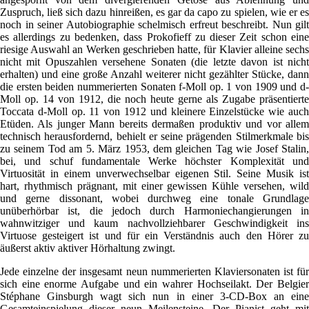
Zuspruch, ließ sich dazu hinreißen, es gar da capo zu spielen, wie er es
noch in seiner Autobiographie schelmisch erfreut beschreibt. Nun gilt
es allerdings zu bedenken, dass Prokofieff zu dieser Zeit schon eine
riesige Auswahl an Werken geschrieben hatte, für Klavier alleine sechs
nicht mit Opuszahlen versehene Sonaten (die letzte davon ist nicht
erhalten) und eine große Anzahl weiterer nicht gezählter Stücke, dann
die ersten beiden nummerierten Sonaten f-Moll op. 1 von 1909 und d-
Moll op. 14 von 1912, die noch heute gerne als Zugabe präsentierte
Toccata d-Moll op. 11 von 1912 und kleinere Einzelstücke wie auch
Etüden. Als junger Mann bereits dermaßen produktiv und vor allem
technisch herausfordernd, behielt er seine prägenden Stilmerkmale bis
zu seinem Tod am 5. März 1953, dem gleichen Tag wie Josef Stalin,
bei, und schuf fundamentale Werke höchster Komplexität und
Virtuosität in einem unverwechselbar eigenen Stil. Seine Musik ist
hart, rhythmisch prägnant, mit einer gewissen Kühle versehen, wild
und gerne dissonant, wobei durchweg eine tonale Grundlage
unüberhörbar ist, die jedoch durch Harmoniechangierungen in
wahnwitziger und kaum nachvollziehbarer Geschwindigkeit ins
Virtuose gesteigert ist und für ein Verständnis auch den Hörer zu
äußerst aktiv aktiver Hörhaltung zwingt.
Jede einzelne der insgesamt neun nummerierten Klaviersonaten ist für
sich eine enorme Aufgabe und ein wahrer Hochseilakt. Der Belgier
Stéphane Ginsburgh wagt sich nun in einer 3-CD-Box an eine
Gesamteinspielung dieser neun Meilensteine. Der Pianist geht mit