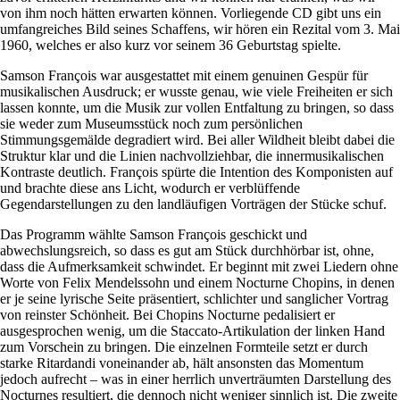
von ihm noch hätten erwarten können. Vorliegende CD gibt uns ein
umfangreiches Bild seines Schaffens, wir hören ein Rezital vom 3. Mai
1960, welches er also kurz vor seinem 36 Geburtstag spielte.
Samson François war ausgestattet mit einem genuinen Gespür für
musikalischen Ausdruck; er wusste genau, wie viele Freiheiten er sich
lassen konnte, um die Musik zur vollen Entfaltung zu bringen, so dass
sie weder zum Museumsstück noch zum persönlichen
Stimmungsgemälde degradiert wird. Bei aller Wildheit bleibt dabei die
Struktur klar und die Linien nachvollziehbar, die innermusikalischen
Kontraste deutlich. François spürte die Intention des Komponisten auf
und brachte diese ans Licht, wodurch er verblüffende
Gegendarstellungen zu den landläufigen Vorträgen der Stücke schuf.
Das Programm wählte Samson François geschickt und
abwechslungsreich, so dass es gut am Stück durchhörbar ist, ohne,
dass die Aufmerksamkeit schwindet. Er beginnt mit zwei Liedern ohne
Worte von Felix Mendelssohn und einem Nocturne Chopins, in denen
er je seine lyrische Seite präsentiert, schlichter und sanglicher Vortrag
von reinster Schönheit. Bei Chopins Nocturne pedalisiert er
ausgesprochen wenig, um die Staccato-Artikulation der linken Hand
zum Vorschein zu bringen. Die einzelnen Formteile setzt er durch
starke Ritardandi voneinander ab, hält ansonsten das Momentum
jedoch aufrecht – was in einer herrlich unverträumten Darstellung des
Nocturnes resultiert, die dennoch nicht weniger sinnlich ist. Die zweite