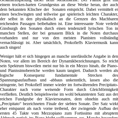
einem trocken-harten Grundgestus an diese Werke heran, der auch
dem bekannten Klischee der Sonaten entspricht. Dabei vermittelt er
einen beschwingten und teilweise gar spielerisch leichten Charakter,
der selbst in den physikalisch an die Grenzen des Machbaren
reichenden Passagen beibehalten ist. Eine interessante Note verleiht
Ginsburgh den Sonaten durch einen tendenziell lyrischen Ton in
manchen Stellen, der bei genauem Blick in die Noten durchaus
vorhanden und nur von den meisten Pianisten vollständig
vernachlässigt ist. Aber tatsächlich, Prokofieffs Klaviermusik kann
auch singen!
Weniger hält er sich hingegen an manche unerlässliche Angabe in den
Noten, vor allem im Bereich der Dynamikbezeichnungen. So reicht
sein Spektrum bisweilen meist nur bis in ein Mezzo hinab, die Piano-
und Pianissimobereiche werden kaum tangiert. Dadurch werden als
logische Konsequenz fundamentale Strecken des
Spannungsaufaufbaus und -abbaus unkenntlich, lassen also die
stringente, bei Prokofieff immer wieder im fortwährenden Precipitato-
Charakter nach vorne weisende Form durch Gleichförmigkeit
verfließen. Deutlich beispielsweise im wohl bekanntesten Satz aus der
reichen Fundgrube der Klaviersonaten, dem ohnehin auch mit
„Precipitato“ bezeichneten Finale der siebten Sonate. Der Satz wirkt
eher entspannt als nach vorne treibend, der zwingende Aufbau der
ersten 45 Takte vom Mezzopiano zum Fortissimo mit abruptem
Abbruch zurück ins Piano bleibt vollkommen aus. Manche besonders