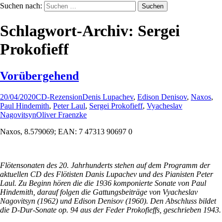
Suchen nach:
Schlagwort-Archiv: Sergei
Prokofieff
Vorübergehend
20/04/2020
CD-Rezension
Denis Lupachev
,
Edison Denisov
,
Naxos
,
Paul Hindemith
,
Peter Laul
,
Sergei Prokofieff
,
Vyacheslav
Nagovitsyn
Oliver Fraenzke
Naxos, 8.579069; EAN: 7 47313 90697 0
Flötensonaten des 20. Jahrhunderts stehen auf dem Programm der
aktuellen CD des Flötisten Danis Lupachev und des Pianisten Peter
Laul. Zu Beginn hören die die 1936 komponierte Sonate von Paul
Hindemith, darauf folgen die Gattungsbeiträge von Vyacheslav
Nagovitsyn (1962) und Edison Denisov (1960). Den Abschluss bildet
die D-Dur-Sonate op. 94 aus der Feder Prokofieffs, geschrieben 1943.