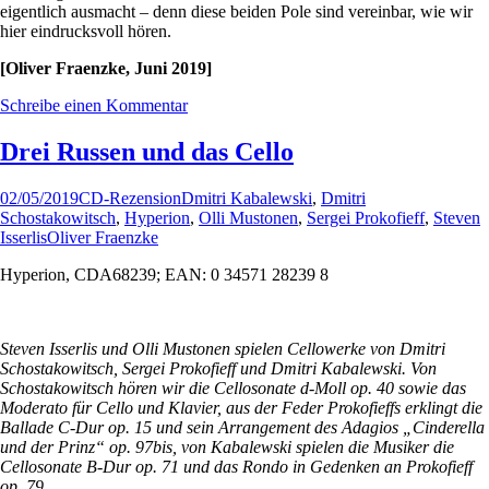
eigentlich ausmacht – denn diese beiden Pole sind vereinbar, wie wir
hier eindrucksvoll hören.
[Oliver Fraenzke, Juni 2019]
Schreibe einen Kommentar
Drei Russen und das Cello
02/05/2019
CD-Rezension
Dmitri Kabalewski
,
Dmitri
Schostakowitsch
,
Hyperion
,
Olli Mustonen
,
Sergei Prokofieff
,
Steven
Isserlis
Oliver Fraenzke
Hyperion, CDA68239; EAN: 0 34571 28239 8
Steven Isserlis und Olli Mustonen spielen Cellowerke von Dmitri
Schostakowitsch, Sergei Prokofieff und Dmitri Kabalewski. Von
Schostakowitsch hören wir die Cellosonate d-Moll op. 40 sowie das
Moderato für Cello und Klavier, aus der Feder Prokofieffs erklingt die
Ballade C-Dur op. 15 und sein Arrangement des Adagios „Cinderella
und der Prinz“ op. 97bis, von Kabalewski spielen die Musiker die
Cellosonate B-Dur op. 71 und das Rondo in Gedenken an Prokofieff
op. 79.