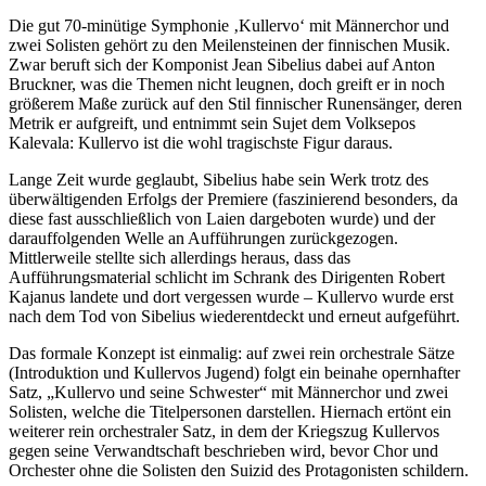
Die gut 70-minütige Symphonie ‚Kullervo‘ mit Männerchor und
zwei Solisten gehört zu den Meilensteinen der finnischen Musik.
Zwar beruft sich der Komponist Jean Sibelius dabei auf Anton
Bruckner, was die Themen nicht leugnen, doch greift er in noch
größerem Maße zurück auf den Stil finnischer Runensänger, deren
Metrik er aufgreift, und entnimmt sein Sujet dem Volksepos
Kalevala: Kullervo ist die wohl tragischste Figur daraus.
Lange Zeit wurde geglaubt, Sibelius habe sein Werk trotz des
überwältigenden Erfolgs der Premiere (faszinierend besonders, da
diese fast ausschließlich von Laien dargeboten wurde) und der
darauffolgenden Welle an Aufführungen zurückgezogen.
Mittlerweile stellte sich allerdings heraus, dass das
Aufführungsmaterial schlicht im Schrank des Dirigenten Robert
Kajanus landete und dort vergessen wurde – Kullervo wurde erst
nach dem Tod von Sibelius wiederentdeckt und erneut aufgeführt.
Das formale Konzept ist einmalig: auf zwei rein orchestrale Sätze
(Introduktion und Kullervos Jugend) folgt ein beinahe opernhafter
Satz, „Kullervo und seine Schwester“ mit Männerchor und zwei
Solisten, welche die Titelpersonen darstellen. Hiernach ertönt ein
weiterer rein orchestraler Satz, in dem der Kriegszug Kullervos
gegen seine Verwandtschaft beschrieben wird, bevor Chor und
Orchester ohne die Solisten den Suizid des Protagonisten schildern.