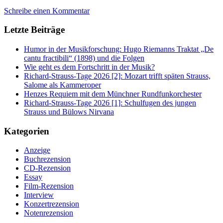
Schreibe einen Kommentar
Letzte Beiträge
Humor in der Musikforschung: Hugo Riemanns Traktat „De
cantu fractibili“ (1898) und die Folgen
Wie geht es dem Fortschritt in der Musik?
Richard-Strauss-Tage 2026 [2]: Mozart trifft späten Strauss,
Salome als Kammeroper
Henzes Requiem mit dem Münchner Rundfunkorchester
Richard-Strauss-Tage 2026 [1]: Schulfugen des jungen
Strauss und Bülows Nirvana
Kategorien
Anzeige
Buchrezension
CD-Rezension
Essay
Film-Rezension
Interview
Konzertrezension
Notenrezension