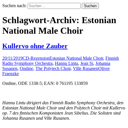
Suchen nach:
Schlagwort-Archiv: Estonian
National Male Choir
Kullervo ohne Zauber
20/11/2019
CD-Rezension
Estonian National Male Choir
,
Finnish
Radio Symphony Orchestra
,
Hannu Lintu
,
Jean Si
,
Johanna
Susanen
,
Ondine
,
The Polytech Choir
,
Ville Rusanen
Oliver
Fraenzke
Ondine, ODE 1338-5; EAN: 0 761195 133859
Hannu Lintu dirigiert das Finnish Radio Symphony Orchestra, den
Estonian National Male Choir und den Polytech Choir mit Kullervo
op. 7 des finnischen Komponisten Jean Sibelius. Die Solisten sind
Johanna Rusanen und Ville Rusanen.