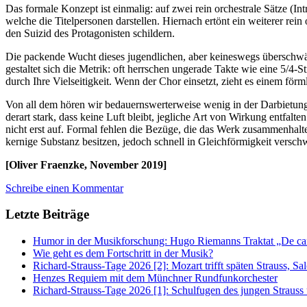
Das formale Konzept ist einmalig: auf zwei rein orchestrale Sätze (I
welche die Titelpersonen darstellen. Hiernach ertönt ein weiterer re
den Suizid des Protagonisten schildern.
Die packende Wucht dieses jugendlichen, aber keineswegs überschwän
gestaltet sich die Metrik: oft herrschen ungerade Takte wie eine 5/4
durch Ihre Vielseitigkeit. Wenn der Chor einsetzt, zieht es einem för
Von all dem hören wir bedauernswerterweise wenig in der Darbietung 
derart stark, dass keine Luft bleibt, jegliche Art von Wirkung entfalt
nicht erst auf. Formal fehlen die Bezüge, die das Werk zusammenhalt
kernige Substanz besitzen, jedoch schnell in Gleichförmigkeit versc
[Oliver Fraenzke, November 2019]
Schreibe einen Kommentar
Letzte Beiträge
Humor in der Musikforschung: Hugo Riemanns Traktat „De cant
Wie geht es dem Fortschritt in der Musik?
Richard-Strauss-Tage 2026 [2]: Mozart trifft späten Strauss, 
Henzes Requiem mit dem Münchner Rundfunkorchester
Richard-Strauss-Tage 2026 [1]: Schulfugen des jungen Straus