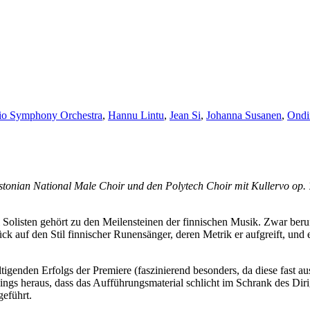
io Symphony Orchestra
,
Hannu Lintu
,
Jean Si
,
Johanna Susanen
,
Ondi
tonian National Male Choir und den Polytech Choir mit Kullervo op. 7 
olisten gehört zu den Meilensteinen der finnischen Musik. Zwar beruf
k auf den Stil finnischer Runensänger, deren Metrik er aufgreift, und
tigenden Erfolgs der Premiere (faszinierend besonders, da diese fast 
dings heraus, dass das Aufführungsmaterial schlicht im Schrank des Di
geführt.