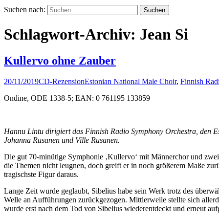
Suchen nach:
Schlagwort-Archiv: Jean Si
Kullervo ohne Zauber
20/11/2019
CD-Rezension
Estonian National Male Choir
,
Finnish Rad
Ondine, ODE 1338-5; EAN: 0 761195 133859
Hannu Lintu dirigiert das Finnish Radio Symphony Orchestra, den Es
Johanna Rusanen und Ville Rusanen.
Die gut 70-minütige Symphonie ‚Kullervo‘ mit Männerchor und zwei S
die Themen nicht leugnen, doch greift er in noch größerem Maße zurüc
tragischste Figur daraus.
Lange Zeit wurde geglaubt, Sibelius habe sein Werk trotz des überwäl
Welle an Aufführungen zurückgezogen. Mittlerweile stellte sich aller
wurde erst nach dem Tod von Sibelius wiederentdeckt und erneut auf