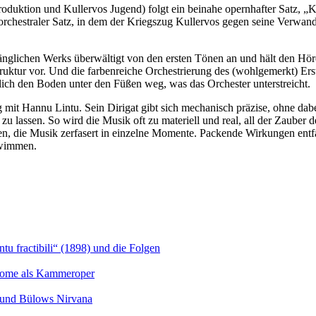
ntroduktion und Kullervos Jugend) folgt ein beinahe opernhafter Satz, 
in orchestraler Satz, in dem der Kriegszug Kullervos gegen seine Verwan
glichen Werks überwältigt von den ersten Tönen an und hält den Höre
-Struktur vor. Und die farbenreiche Orchestrierung des (wohlgemerkt) E
mlich den Boden unter den Füßen weg, was das Orchester unterstreicht.
mit Hannu Lintu. Sein Dirigat gibt sich mechanisch präzise, ohne dab
en zu lassen. So wird die Musik oft zu materiell und real, all der Zaub
en, die Musik zerfasert in einzelne Momente. Packende Wirkungen entfa
hwimmen.
u fractibili“ (1898) und die Folgen
Salome als Kammeroper
s und Bülows Nirvana