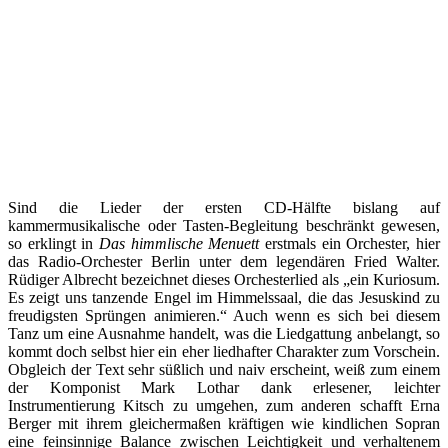
Sind die Lieder der ersten CD-Hälfte bislang auf
kammermusikalische oder Tasten-Begleitung beschränkt gewesen,
so erklingt in
Das himmlische Menuett
erstmals ein Orchester, hier
das Radio-Orchester Berlin unter dem legendären Fried Walter.
Rüdiger Albrecht bezeichnet dieses Orchesterlied als „ein Kuriosum.
Es zeigt uns tanzende Engel im Himmelssaal, die das Jesuskind zu
freudigsten Sprüngen animieren.“ Auch wenn es sich bei diesem
Tanz um eine Ausnahme handelt, was die Liedgattung anbelangt, so
kommt doch selbst hier ein eher liedhafter Charakter zum Vorschein.
Obgleich der Text sehr süßlich und naiv erscheint, weiß zum einem
der Komponist Mark Lothar dank erlesener, leichter
Instrumentierung Kitsch zu umgehen, zum anderen schafft Erna
Berger mit ihrem gleichermaßen kräftigen wie kindlichen Sopran
eine feinsinnige Balance zwischen Leichtigkeit und verhaltenem