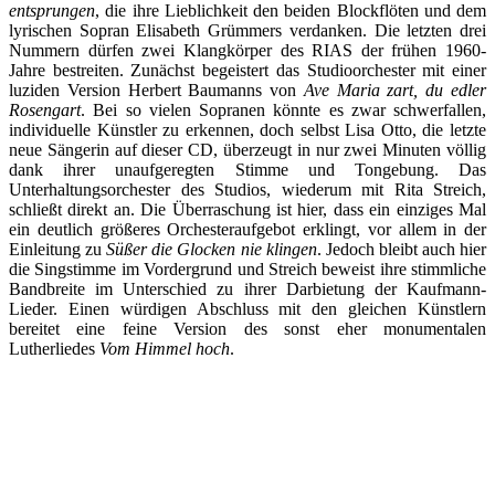
entsprungen
, die ihre Lieblichkeit den beiden Blockflöten und dem
lyrischen Sopran Elisabeth Grümmers verdanken. Die letzten drei
Nummern dürfen zwei Klangkörper des RIAS der frühen 1960-
Jahre bestreiten. Zunächst begeistert das Studioorchester mit einer
luziden Version Herbert Baumanns von
Ave Maria zart, du edler
Rosengart
. Bei so vielen Sopranen könnte es zwar schwerfallen,
individuelle Künstler zu erkennen, doch selbst Lisa Otto, die letzte
neue Sängerin auf dieser CD, überzeugt in nur zwei Minuten völlig
dank ihrer unaufgeregten Stimme und Tongebung. Das
Unterhaltungsorchester des Studios, wiederum mit Rita Streich,
schließt direkt an. Die Überraschung ist hier, dass ein einziges Mal
ein deutlich größeres Orchesteraufgebot erklingt, vor allem in der
Einleitung zu
Süßer die Glocken nie klingen
. Jedoch bleibt auch hier
die Singstimme im Vordergrund und Streich beweist ihre stimmliche
Bandbreite im Unterschied zu ihrer Darbietung der Kaufmann-
Lieder. Einen würdigen Abschluss mit den gleichen Künstlern
bereitet eine feine Version des sonst eher monumentalen
Lutherliedes
Vom Himmel hoch
.