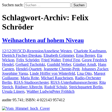
Suchen nach:
Schlagwort-Archiv: Felix
Schröder
Weihnachten auf hohem Niveau
12/12/2015
CD-Rezension
Anneliese Westen
,
Charlotte Kaufmann
,
Dietrich Fischer-Dieskau
,
Elisabeth Grümmer
,
Erna Berger
,
Eta
Wickop
,
Felix Schröder
,
Fried Walter
,
Fritjof Fest
,
Georg Friedrich
Hendel
,
Gerhard Tucholski
,
Gunhild Weber
,
Günther Arndt
,
Hans
Carsten
,
Hendel-Quartett
,
Jeannette Chemie-Petit
,
Johannes Zucker
,
Josephine Varga
,
Linde Höffer von Winterfeld
,
Lisa Otto
,
Margot
Guillaume
,
Maria Reite
,
Michael Raucheisen
,
Radio-Orchester
Berlin
,
RIAS-Studioorchester
,
RIAS-Unterhaltungsorchester
,
Rita
Streich
,
Rüdiger Albrecht
,
Rudolf Schulz
,
Streichquartett Berlin
,
Ursula Lüners
,
Walther Ludwig
Peter Fröhlich
audite 95.741; ISBN: 4 022143 957412