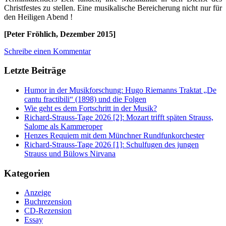
Christfestes zu stellen. Eine musikalische Bereicherung nicht nur für
den Heiligen Abend !
[Peter Fröhlich, Dezember 2015]
Schreibe einen Kommentar
Letzte Beiträge
Humor in der Musikforschung: Hugo Riemanns Traktat „De
cantu fractibili“ (1898) und die Folgen
Wie geht es dem Fortschritt in der Musik?
Richard-Strauss-Tage 2026 [2]: Mozart trifft späten Strauss,
Salome als Kammeroper
Henzes Requiem mit dem Münchner Rundfunkorchester
Richard-Strauss-Tage 2026 [1]: Schulfugen des jungen
Strauss und Bülows Nirvana
Kategorien
Anzeige
Buchrezension
CD-Rezension
Essay