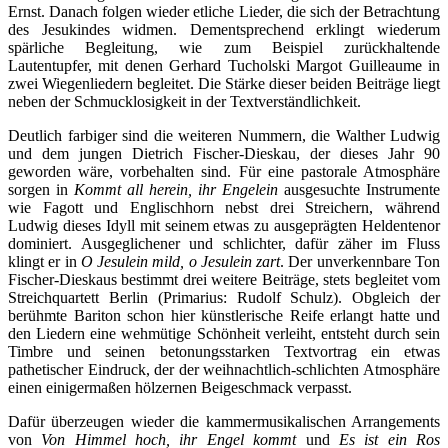
Ernst. Danach folgen wieder etliche Lieder, die sich der Betrachtung
des Jesukindes widmen. Dementsprechend erklingt wiederum
spärliche Begleitung, wie zum Beispiel zurückhaltende
Lautentupfer, mit denen Gerhard Tucholski Margot Guilleaume in
zwei Wiegenliedern begleitet. Die Stärke dieser beiden Beiträge liegt
neben der Schmucklosigkeit in der Textverständlichkeit.
Deutlich farbiger sind die weiteren Nummern, die Walther Ludwig
und dem jungen Dietrich Fischer-Dieskau, der dieses Jahr 90
geworden wäre, vorbehalten sind. Für eine pastorale Atmosphäre
sorgen in
Kommt all herein, ihr Engelein
ausgesuchte Instrumente
wie Fagott und Englischhorn nebst drei Streichern, während
Ludwig dieses Idyll mit seinem etwas zu ausgeprägten Heldentenor
dominiert. Ausgeglichener und schlichter, dafür zäher im Fluss
klingt er in
O Jesulein mild, o Jesulein zart
. Der unverkennbare Ton
Fischer-Dieskaus bestimmt drei weitere Beiträge, stets begleitet vom
Streichquartett Berlin (Primarius: Rudolf Schulz). Obgleich der
berühmte Bariton schon hier künstlerische Reife erlangt hatte und
den Liedern eine wehmütige Schönheit verleiht, entsteht durch sein
Timbre und seinen betonungsstarken Textvortrag ein etwas
pathetischer Eindruck, der der weihnachtlich-schlichten Atmosphäre
einen einigermaßen hölzernen Beigeschmack verpasst.
Dafür überzeugen wieder die kammermusikalischen Arrangements
von
Von Himmel hoch, ihr Engel kommt
und
Es ist ein Ros