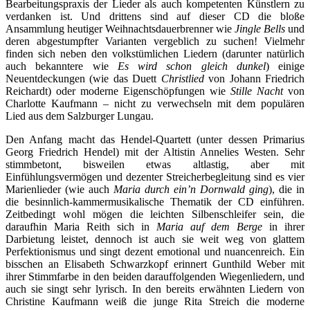
Bearbeitungspraxis der Lieder als auch kompetenten Künstlern zu
verdanken ist. Und drittens sind auf dieser CD die bloße
Ansammlung heutiger Weihnachtsdauerbrenner wie
Jingle Bells
und
deren abgestumpfter Varianten vergeblich zu suchen! Vielmehr
finden sich neben den volkstümlichen Liedern (darunter natürlich
auch bekanntere wie
Es wird schon gleich dunkel
) einige
Neuentdeckungen (wie das Duett
Christlied
von Johann Friedrich
Reichardt) oder moderne Eigenschöpfungen wie
Stille Nacht
von
Charlotte Kaufmann – nicht zu verwechseln mit dem populären
Lied aus dem Salzburger Lungau.
Den Anfang macht das Hendel-Quartett (unter dessen Primarius
Georg Friedrich Hendel) mit der Altistin Annelies Westen. Sehr
stimmbetont, bisweilen etwas altlastig, aber mit
Einfühlungsvermögen und dezenter Streicherbegleitung sind es vier
Marienlieder (wie auch
Maria durch ein’n Dornwald ging
), die in
die besinnlich-kammermusikalische Thematik der CD einführen.
Zeitbedingt wohl mögen die leichten Silbenschleifer sein, die
daraufhin Maria Reith sich in
Maria auf dem Berge
in ihrer
Darbietung leistet, dennoch ist auch sie weit weg von glattem
Perfektionismus und singt dezent emotional und nuancenreich. Ein
bisschen an Elisabeth Schwarzkopf erinnert Gunthild Weber mit
ihrer Stimmfarbe in den beiden darauffolgenden Wiegenliedern, und
auch sie singt sehr lyrisch. In den bereits erwähnten Liedern von
Christine Kaufmann weiß die junge Rita Streich die moderne