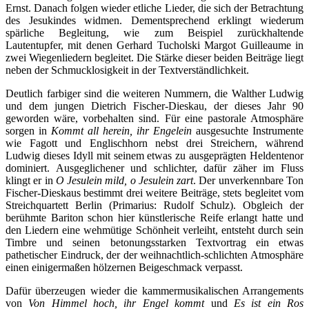
Ernst. Danach folgen wieder etliche Lieder, die sich der Betrachtung
des Jesukindes widmen. Dementsprechend erklingt wiederum
spärliche Begleitung, wie zum Beispiel zurückhaltende
Lautentupfer, mit denen Gerhard Tucholski Margot Guilleaume in
zwei Wiegenliedern begleitet. Die Stärke dieser beiden Beiträge liegt
neben der Schmucklosigkeit in der Textverständlichkeit.
Deutlich farbiger sind die weiteren Nummern, die Walther Ludwig
und dem jungen Dietrich Fischer-Dieskau, der dieses Jahr 90
geworden wäre, vorbehalten sind. Für eine pastorale Atmosphäre
sorgen in
Kommt all herein, ihr Engelein
ausgesuchte Instrumente
wie Fagott und Englischhorn nebst drei Streichern, während
Ludwig dieses Idyll mit seinem etwas zu ausgeprägten Heldentenor
dominiert. Ausgeglichener und schlichter, dafür zäher im Fluss
klingt er in
O Jesulein mild, o Jesulein zart
. Der unverkennbare Ton
Fischer-Dieskaus bestimmt drei weitere Beiträge, stets begleitet vom
Streichquartett Berlin (Primarius: Rudolf Schulz). Obgleich der
berühmte Bariton schon hier künstlerische Reife erlangt hatte und
den Liedern eine wehmütige Schönheit verleiht, entsteht durch sein
Timbre und seinen betonungsstarken Textvortrag ein etwas
pathetischer Eindruck, der der weihnachtlich-schlichten Atmosphäre
einen einigermaßen hölzernen Beigeschmack verpasst.
Dafür überzeugen wieder die kammermusikalischen Arrangements
von
Von Himmel hoch, ihr Engel kommt
und
Es ist ein Ros