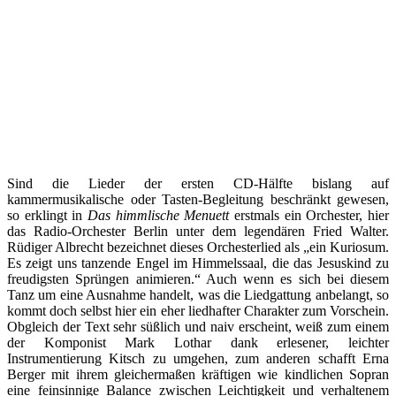
Sind die Lieder der ersten CD-Hälfte bislang auf
kammermusikalische oder Tasten-Begleitung beschränkt gewesen,
so erklingt in
Das himmlische Menuett
erstmals ein Orchester, hier
das Radio-Orchester Berlin unter dem legendären Fried Walter.
Rüdiger Albrecht bezeichnet dieses Orchesterlied als „ein Kuriosum.
Es zeigt uns tanzende Engel im Himmelssaal, die das Jesuskind zu
freudigsten Sprüngen animieren.“ Auch wenn es sich bei diesem
Tanz um eine Ausnahme handelt, was die Liedgattung anbelangt, so
kommt doch selbst hier ein eher liedhafter Charakter zum Vorschein.
Obgleich der Text sehr süßlich und naiv erscheint, weiß zum einem
der Komponist Mark Lothar dank erlesener, leichter
Instrumentierung Kitsch zu umgehen, zum anderen schafft Erna
Berger mit ihrem gleichermaßen kräftigen wie kindlichen Sopran
eine feinsinnige Balance zwischen Leichtigkeit und verhaltenem