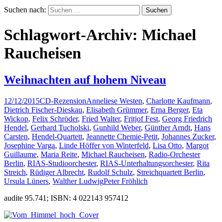
Suchen nach:
Schlagwort-Archiv: Michael
Raucheisen
Weihnachten auf hohem Niveau
12/12/2015
CD-Rezension
Anneliese Westen
,
Charlotte Kaufmann
,
Dietrich Fischer-Dieskau
,
Elisabeth Grümmer
,
Erna Berger
,
Eta
Wickop
,
Felix Schröder
,
Fried Walter
,
Fritjof Fest
,
Georg Friedrich
Hendel
,
Gerhard Tucholski
,
Gunhild Weber
,
Günther Arndt
,
Hans
Carsten
,
Hendel-Quartett
,
Jeannette Chemie-Petit
,
Johannes Zucker
,
Josephine Varga
,
Linde Höffer von Winterfeld
,
Lisa Otto
,
Margot
Guillaume
,
Maria Reite
,
Michael Raucheisen
,
Radio-Orchester
Berlin
,
RIAS-Studioorchester
,
RIAS-Unterhaltungsorchester
,
Rita
Streich
,
Rüdiger Albrecht
,
Rudolf Schulz
,
Streichquartett Berlin
,
Ursula Lüners
,
Walther Ludwig
Peter Fröhlich
audite 95.741; ISBN: 4 022143 957412