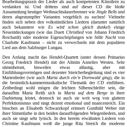
Bearbeitungspraxis der Lieder als auch kompetenten Künstlern zu
verdanken ist. Und drittens sind auf dieser CD die bloße
Ansammlung heutiger Weihnachtsdauerbrenner wie
Jingle Bells
und
deren abgestumpfter Varianten vergeblich zu suchen! Vielmehr
finden sich neben den volkstümlichen Liedern (darunter natürlich
auch bekanntere wie
Es wird schon gleich dunkel
) einige
Neuentdeckungen (wie das Duett
Christlied
von Johann Friedrich
Reichardt) oder moderne Eigenschöpfungen wie
Stille Nacht
von
Charlotte Kaufmann – nicht zu verwechseln mit dem populären
Lied aus dem Salzburger Lungau.
Den Anfang macht das Hendel-Quartett (unter dessen Primarius
Georg Friedrich Hendel) mit der Altistin Annelies Westen. Sehr
stimmbetont, bisweilen etwas altlastig, aber mit
Einfühlungsvermögen und dezenter Streicherbegleitung sind es vier
Marienlieder (wie auch
Maria durch ein’n Dornwald ging
), die in
die besinnlich-kammermusikalische Thematik der CD einführen.
Zeitbedingt wohl mögen die leichten Silbenschleifer sein, die
daraufhin Maria Reith sich in
Maria auf dem Berge
in ihrer
Darbietung leistet, dennoch ist auch sie weit weg von glattem
Perfektionismus und singt dezent emotional und nuancenreich. Ein
bisschen an Elisabeth Schwarzkopf erinnert Gunthild Weber mit
ihrer Stimmfarbe in den beiden darauffolgenden Wiegenliedern, und
auch sie singt sehr lyrisch. In den bereits erwähnten Liedern von
Christine Kaufmann weiß die junge Rita Streich die moderne