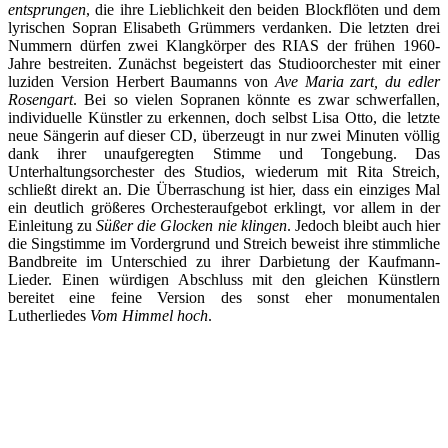
entsprungen
, die ihre Lieblichkeit den beiden Blockflöten und dem
lyrischen Sopran Elisabeth Grümmers verdanken. Die letzten drei
Nummern dürfen zwei Klangkörper des RIAS der frühen 1960-
Jahre bestreiten. Zunächst begeistert das Studioorchester mit einer
luziden Version Herbert Baumanns von
Ave Maria zart, du edler
Rosengart
. Bei so vielen Sopranen könnte es zwar schwerfallen,
individuelle Künstler zu erkennen, doch selbst Lisa Otto, die letzte
neue Sängerin auf dieser CD, überzeugt in nur zwei Minuten völlig
dank ihrer unaufgeregten Stimme und Tongebung. Das
Unterhaltungsorchester des Studios, wiederum mit Rita Streich,
schließt direkt an. Die Überraschung ist hier, dass ein einziges Mal
ein deutlich größeres Orchesteraufgebot erklingt, vor allem in der
Einleitung zu
Süßer die Glocken nie klingen
. Jedoch bleibt auch hier
die Singstimme im Vordergrund und Streich beweist ihre stimmliche
Bandbreite im Unterschied zu ihrer Darbietung der Kaufmann-
Lieder. Einen würdigen Abschluss mit den gleichen Künstlern
bereitet eine feine Version des sonst eher monumentalen
Lutherliedes
Vom Himmel hoch
.