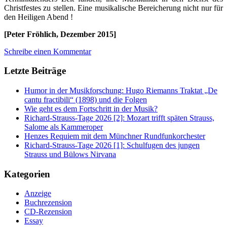
Christfestes zu stellen. Eine musikalische Bereicherung nicht nur für
den Heiligen Abend !
[Peter Fröhlich, Dezember 2015]
Schreibe einen Kommentar
Letzte Beiträge
Humor in der Musikforschung: Hugo Riemanns Traktat „De
cantu fractibili“ (1898) und die Folgen
Wie geht es dem Fortschritt in der Musik?
Richard-Strauss-Tage 2026 [2]: Mozart trifft späten Strauss,
Salome als Kammeroper
Henzes Requiem mit dem Münchner Rundfunkorchester
Richard-Strauss-Tage 2026 [1]: Schulfugen des jungen
Strauss und Bülows Nirvana
Kategorien
Anzeige
Buchrezension
CD-Rezension
Essay