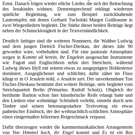
Ernst. Danach folgen wieder etliche Lieder, die sich der Betrachtung
des Jesukindes widmen. Dementsprechend erklingt wiederum
spärliche Begleitung, wie zum Beispiel zurückhaltende
Lautentupfer, mit denen Gerhard Tucholski Margot Guilleaume in
zwei Wiegenliedern begleitet. Die Stärke dieser beiden Beiträge liegt
neben der Schmucklosigkeit in der Textverständlichkeit.
Deutlich farbiger sind die weiteren Nummern, die Walther Ludwig
und dem jungen Dietrich Fischer-Dieskau, der dieses Jahr 90
geworden wäre, vorbehalten sind. Für eine pastorale Atmosphäre
sorgen in
Kommt all herein, ihr Engelein
ausgesuchte Instrumente
wie Fagott und Englischhorn nebst drei Streichern, während
Ludwig dieses Idyll mit seinem etwas zu ausgeprägten Heldentenor
dominiert. Ausgeglichener und schlichter, dafür zäher im Fluss
klingt er in
O Jesulein mild, o Jesulein zart
. Der unverkennbare Ton
Fischer-Dieskaus bestimmt drei weitere Beiträge, stets begleitet vom
Streichquartett Berlin (Primarius: Rudolf Schulz). Obgleich der
berühmte Bariton schon hier künstlerische Reife erlangt hatte und
den Liedern eine wehmütige Schönheit verleiht, entsteht durch sein
Timbre und seinen betonungsstarken Textvortrag ein etwas
pathetischer Eindruck, der der weihnachtlich-schlichten Atmosphäre
einen einigermaßen hölzernen Beigeschmack verpasst.
Dafür überzeugen wieder die kammermusikalischen Arrangements
von
Von Himmel hoch, ihr Engel kommt
und
Es ist ein Ros