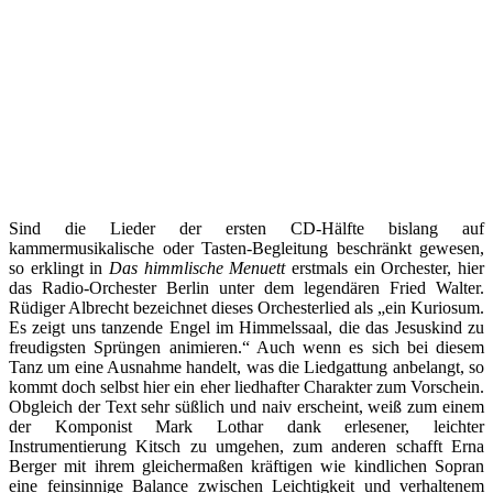
Sind die Lieder der ersten CD-Hälfte bislang auf
kammermusikalische oder Tasten-Begleitung beschränkt gewesen,
so erklingt in
Das himmlische Menuett
erstmals ein Orchester, hier
das Radio-Orchester Berlin unter dem legendären Fried Walter.
Rüdiger Albrecht bezeichnet dieses Orchesterlied als „ein Kuriosum.
Es zeigt uns tanzende Engel im Himmelssaal, die das Jesuskind zu
freudigsten Sprüngen animieren.“ Auch wenn es sich bei diesem
Tanz um eine Ausnahme handelt, was die Liedgattung anbelangt, so
kommt doch selbst hier ein eher liedhafter Charakter zum Vorschein.
Obgleich der Text sehr süßlich und naiv erscheint, weiß zum einem
der Komponist Mark Lothar dank erlesener, leichter
Instrumentierung Kitsch zu umgehen, zum anderen schafft Erna
Berger mit ihrem gleichermaßen kräftigen wie kindlichen Sopran
eine feinsinnige Balance zwischen Leichtigkeit und verhaltenem