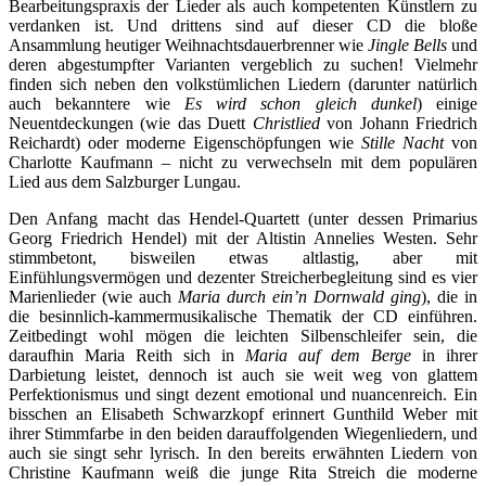
Bearbeitungspraxis der Lieder als auch kompetenten Künstlern zu
verdanken ist. Und drittens sind auf dieser CD die bloße
Ansammlung heutiger Weihnachtsdauerbrenner wie
Jingle Bells
und
deren abgestumpfter Varianten vergeblich zu suchen! Vielmehr
finden sich neben den volkstümlichen Liedern (darunter natürlich
auch bekanntere wie
Es wird schon gleich dunkel
) einige
Neuentdeckungen (wie das Duett
Christlied
von Johann Friedrich
Reichardt) oder moderne Eigenschöpfungen wie
Stille Nacht
von
Charlotte Kaufmann – nicht zu verwechseln mit dem populären
Lied aus dem Salzburger Lungau.
Den Anfang macht das Hendel-Quartett (unter dessen Primarius
Georg Friedrich Hendel) mit der Altistin Annelies Westen. Sehr
stimmbetont, bisweilen etwas altlastig, aber mit
Einfühlungsvermögen und dezenter Streicherbegleitung sind es vier
Marienlieder (wie auch
Maria durch ein’n Dornwald ging
), die in
die besinnlich-kammermusikalische Thematik der CD einführen.
Zeitbedingt wohl mögen die leichten Silbenschleifer sein, die
daraufhin Maria Reith sich in
Maria auf dem Berge
in ihrer
Darbietung leistet, dennoch ist auch sie weit weg von glattem
Perfektionismus und singt dezent emotional und nuancenreich. Ein
bisschen an Elisabeth Schwarzkopf erinnert Gunthild Weber mit
ihrer Stimmfarbe in den beiden darauffolgenden Wiegenliedern, und
auch sie singt sehr lyrisch. In den bereits erwähnten Liedern von
Christine Kaufmann weiß die junge Rita Streich die moderne