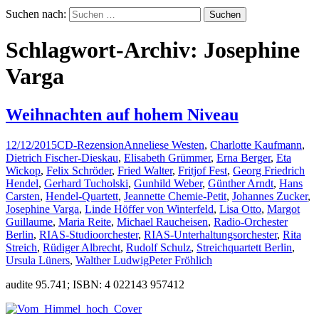
Suchen nach:
Schlagwort-Archiv: Josephine
Varga
Weihnachten auf hohem Niveau
12/12/2015
CD-Rezension
Anneliese Westen
,
Charlotte Kaufmann
,
Dietrich Fischer-Dieskau
,
Elisabeth Grümmer
,
Erna Berger
,
Eta
Wickop
,
Felix Schröder
,
Fried Walter
,
Fritjof Fest
,
Georg Friedrich
Hendel
,
Gerhard Tucholski
,
Gunhild Weber
,
Günther Arndt
,
Hans
Carsten
,
Hendel-Quartett
,
Jeannette Chemie-Petit
,
Johannes Zucker
,
Josephine Varga
,
Linde Höffer von Winterfeld
,
Lisa Otto
,
Margot
Guillaume
,
Maria Reite
,
Michael Raucheisen
,
Radio-Orchester
Berlin
,
RIAS-Studioorchester
,
RIAS-Unterhaltungsorchester
,
Rita
Streich
,
Rüdiger Albrecht
,
Rudolf Schulz
,
Streichquartett Berlin
,
Ursula Lüners
,
Walther Ludwig
Peter Fröhlich
audite 95.741; ISBN: 4 022143 957412