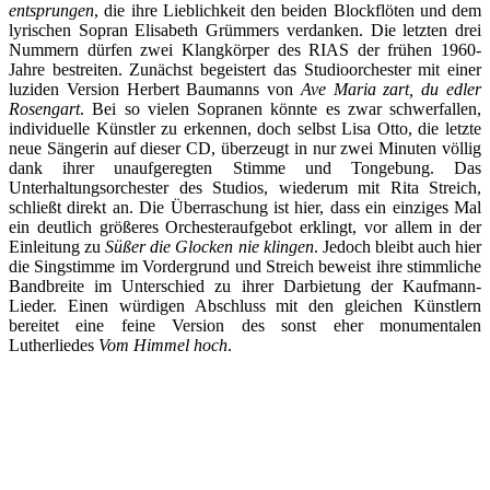
entsprungen
, die ihre Lieblichkeit den beiden Blockflöten und dem
lyrischen Sopran Elisabeth Grümmers verdanken. Die letzten drei
Nummern dürfen zwei Klangkörper des RIAS der frühen 1960-
Jahre bestreiten. Zunächst begeistert das Studioorchester mit einer
luziden Version Herbert Baumanns von
Ave Maria zart, du edler
Rosengart
. Bei so vielen Sopranen könnte es zwar schwerfallen,
individuelle Künstler zu erkennen, doch selbst Lisa Otto, die letzte
neue Sängerin auf dieser CD, überzeugt in nur zwei Minuten völlig
dank ihrer unaufgeregten Stimme und Tongebung. Das
Unterhaltungsorchester des Studios, wiederum mit Rita Streich,
schließt direkt an. Die Überraschung ist hier, dass ein einziges Mal
ein deutlich größeres Orchesteraufgebot erklingt, vor allem in der
Einleitung zu
Süßer die Glocken nie klingen
. Jedoch bleibt auch hier
die Singstimme im Vordergrund und Streich beweist ihre stimmliche
Bandbreite im Unterschied zu ihrer Darbietung der Kaufmann-
Lieder. Einen würdigen Abschluss mit den gleichen Künstlern
bereitet eine feine Version des sonst eher monumentalen
Lutherliedes
Vom Himmel hoch
.