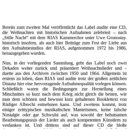
Bereits zum zweiten Mal veröffentlicht das Label
audite
eine CD,
die Weihnachten mit historischen Aufnahmen zelebriert – nach
„Stille Nacht“ mit dem RIAS Kammerchor unter Uwe Gronostay.
historisch insofern, als auch hier Beiträge zum Fest der Liebe aus
den Aufnahmestudios der RIAS, aufgenommen 1972 bis 1986,
herausgegeben wurden.
Nun, in der vorliegenden Sammlung, geht das Label noch zwei
Dekaden weiter zurück und präsentiert Weihnachtslieder und –
duette aus den Archiven zwischen 1950 und 1964. Allgemein ist
erstens zu loben, dass RIAS und audite trotz der großen zeitlichen
Distanz hier eine hervorragende Aufnahmequalität vorlegen können.
Schließlich waren die Bedingungen zur Herstellung eines
Mitschnittes so kurz nach dem Krieg nicht gleich die besten, wie
man dem schönen und bewusst kurz gehaltenen Booklettext von
Rüdiger Albrecht entnehmen kann. Und zweitens kommt, trotz
einiger zeittypischen musikalischen Manierismen, keine falsche
Nostalgie oder gar Schwulst auf, was sowohl der behutsamen
Bearbeitungspraxis der Lieder als auch kompetenten Künstlern zu
verdanken ist. Und drittens sind auf dieser CD die bloße