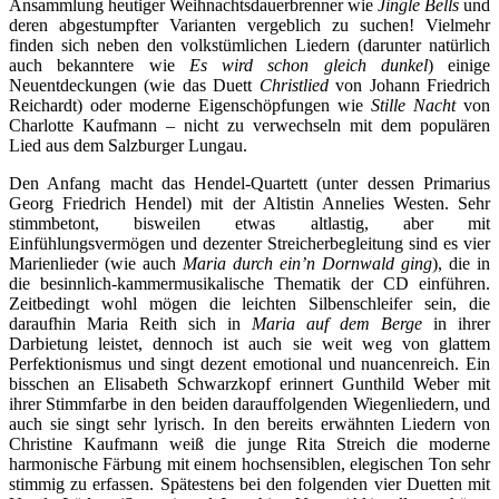
Ansammlung heutiger Weihnachtsdauerbrenner wie
Jingle Bells
und
deren abgestumpfter Varianten vergeblich zu suchen! Vielmehr
finden sich neben den volkstümlichen Liedern (darunter natürlich
auch bekanntere wie
Es wird schon gleich dunkel
) einige
Neuentdeckungen (wie das Duett
Christlied
von Johann Friedrich
Reichardt) oder moderne Eigenschöpfungen wie
Stille Nacht
von
Charlotte Kaufmann – nicht zu verwechseln mit dem populären
Lied aus dem Salzburger Lungau.
Den Anfang macht das Hendel-Quartett (unter dessen Primarius
Georg Friedrich Hendel) mit der Altistin Annelies Westen. Sehr
stimmbetont, bisweilen etwas altlastig, aber mit
Einfühlungsvermögen und dezenter Streicherbegleitung sind es vier
Marienlieder (wie auch
Maria durch ein’n Dornwald ging
), die in
die besinnlich-kammermusikalische Thematik der CD einführen.
Zeitbedingt wohl mögen die leichten Silbenschleifer sein, die
daraufhin Maria Reith sich in
Maria auf dem Berge
in ihrer
Darbietung leistet, dennoch ist auch sie weit weg von glattem
Perfektionismus und singt dezent emotional und nuancenreich. Ein
bisschen an Elisabeth Schwarzkopf erinnert Gunthild Weber mit
ihrer Stimmfarbe in den beiden darauffolgenden Wiegenliedern, und
auch sie singt sehr lyrisch. In den bereits erwähnten Liedern von
Christine Kaufmann weiß die junge Rita Streich die moderne
harmonische Färbung mit einem hochsensiblen, elegischen Ton sehr
stimmig zu erfassen. Spätestens bei den folgenden vier Duetten mit