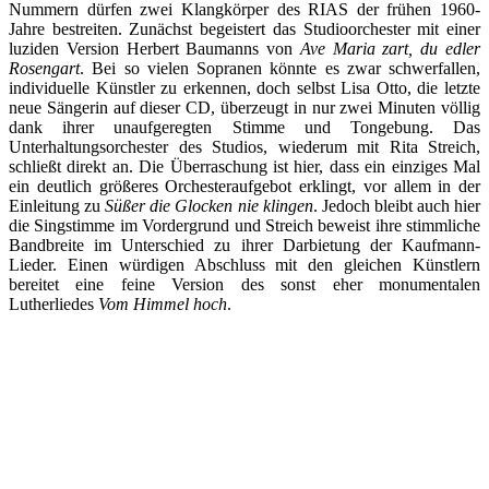
Nummern dürfen zwei Klangkörper des RIAS der frühen 1960-
Jahre bestreiten. Zunächst begeistert das Studioorchester mit einer
luziden Version Herbert Baumanns von
Ave Maria zart, du edler
Rosengart
. Bei so vielen Sopranen könnte es zwar schwerfallen,
individuelle Künstler zu erkennen, doch selbst Lisa Otto, die letzte
neue Sängerin auf dieser CD, überzeugt in nur zwei Minuten völlig
dank ihrer unaufgeregten Stimme und Tongebung. Das
Unterhaltungsorchester des Studios, wiederum mit Rita Streich,
schließt direkt an. Die Überraschung ist hier, dass ein einziges Mal
ein deutlich größeres Orchesteraufgebot erklingt, vor allem in der
Einleitung zu
Süßer die Glocken nie klingen
. Jedoch bleibt auch hier
die Singstimme im Vordergrund und Streich beweist ihre stimmliche
Bandbreite im Unterschied zu ihrer Darbietung der Kaufmann-
Lieder. Einen würdigen Abschluss mit den gleichen Künstlern
bereitet eine feine Version des sonst eher monumentalen
Lutherliedes
Vom Himmel hoch
.