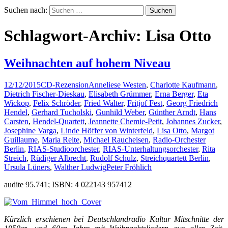
Suchen nach:
Schlagwort-Archiv: Lisa Otto
Weihnachten auf hohem Niveau
12/12/2015
CD-Rezension
Anneliese Westen
,
Charlotte Kaufmann
,
Dietrich Fischer-Dieskau
,
Elisabeth Grümmer
,
Erna Berger
,
Eta
Wickop
,
Felix Schröder
,
Fried Walter
,
Fritjof Fest
,
Georg Friedrich
Hendel
,
Gerhard Tucholski
,
Gunhild Weber
,
Günther Arndt
,
Hans
Carsten
,
Hendel-Quartett
,
Jeannette Chemie-Petit
,
Johannes Zucker
,
Josephine Varga
,
Linde Höffer von Winterfeld
,
Lisa Otto
,
Margot
Guillaume
,
Maria Reite
,
Michael Raucheisen
,
Radio-Orchester
Berlin
,
RIAS-Studioorchester
,
RIAS-Unterhaltungsorchester
,
Rita
Streich
,
Rüdiger Albrecht
,
Rudolf Schulz
,
Streichquartett Berlin
,
Ursula Lüners
,
Walther Ludwig
Peter Fröhlich
audite 95.741; ISBN: 4 022143 957412
Kürzlich erschienen bei Deutschlandradio Kultur Mitschnitte der