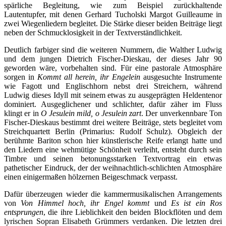
spärliche Begleitung, wie zum Beispiel zurückhaltende
Lautentupfer, mit denen Gerhard Tucholski Margot Guilleaume in
zwei Wiegenliedern begleitet. Die Stärke dieser beiden Beiträge liegt
neben der Schmucklosigkeit in der Textverständlichkeit.
Deutlich farbiger sind die weiteren Nummern, die Walther Ludwig
und dem jungen Dietrich Fischer-Dieskau, der dieses Jahr 90
geworden wäre, vorbehalten sind. Für eine pastorale Atmosphäre
sorgen in
Kommt all herein, ihr Engelein
ausgesuchte Instrumente
wie Fagott und Englischhorn nebst drei Streichern, während
Ludwig dieses Idyll mit seinem etwas zu ausgeprägten Heldentenor
dominiert. Ausgeglichener und schlichter, dafür zäher im Fluss
klingt er in
O Jesulein mild, o Jesulein zart
. Der unverkennbare Ton
Fischer-Dieskaus bestimmt drei weitere Beiträge, stets begleitet vom
Streichquartett Berlin (Primarius: Rudolf Schulz). Obgleich der
berühmte Bariton schon hier künstlerische Reife erlangt hatte und
den Liedern eine wehmütige Schönheit verleiht, entsteht durch sein
Timbre und seinen betonungsstarken Textvortrag ein etwas
pathetischer Eindruck, der der weihnachtlich-schlichten Atmosphäre
einen einigermaßen hölzernen Beigeschmack verpasst.
Dafür überzeugen wieder die kammermusikalischen Arrangements
von
Von Himmel hoch, ihr Engel kommt
und
Es ist ein Ros
entsprungen
, die ihre Lieblichkeit den beiden Blockflöten und dem
lyrischen Sopran Elisabeth Grümmers verdanken. Die letzten drei