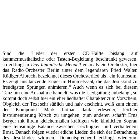
Sind die Lieder der ersten CD-Hälfte bislang auf
kammermusikalische oder Tasten-Begleitung beschränkt gewesen,
so erklingt in
Das himmlische Menuett
erstmals ein Orchester, hier
das Radio-Orchester Berlin unter dem legendären Fried Walter.
Rüdiger Albrecht bezeichnet dieses Orchesterlied als „ein Kuriosum.
Es zeigt uns tanzende Engel im Himmelssaal, die das Jesuskind zu
freudigsten Sprüngen animieren.“ Auch wenn es sich bei diesem
Tanz um eine Ausnahme handelt, was die Liedgattung anbelangt, so
kommt doch selbst hier ein eher liedhafter Charakter zum Vorschein.
Obgleich der Text sehr süßlich und naiv erscheint, weiß zum einem
der Komponist Mark Lothar dank erlesener, leichter
Instrumentierung Kitsch zu umgehen, zum anderen schafft Erna
Berger mit ihrem gleichermaßen kräftigen wie kindlichen Sopran
eine feinsinnige Balance zwischen Leichtigkeit und verhaltenem
Ernst. Danach folgen wieder etliche Lieder, die sich der Betrachtung
des Jesukindes widmen. Dementsprechend erklingt wiederum