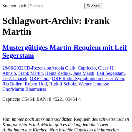
Suchen nach:
Schlagwort-Archiv: Frank
Martin
Mustergültiges Martin-Requiem mit Leif
Segerstam
28/06/2022
CD-Rezension
Arcola Clark
,
Capriccio
,
Claes H.
Ahnsjö
,
Frank Martin
,
Heinz Zednik
,
Jane Marsh
,
Leif Segerstam
,
Leoš Janáček
,
ORF Chor
,
ORF Radio-Symphonieorchester Wien
,
Ria Bollen
,
Robert Holl
,
Rudolf Scholz
,
Wiener Jeunesse
Chor
Martin Blaumeiser
Capriccio C5454; EAN: 8 45221 05454 4
Vom immer noch stark unterschätzten
Requiem
des schweizerischen
Komponisten Frank Martin gab es bislang lediglich zwei
Aufnahmen aus Kirchen. Nun brachte Capriccio die immerhin