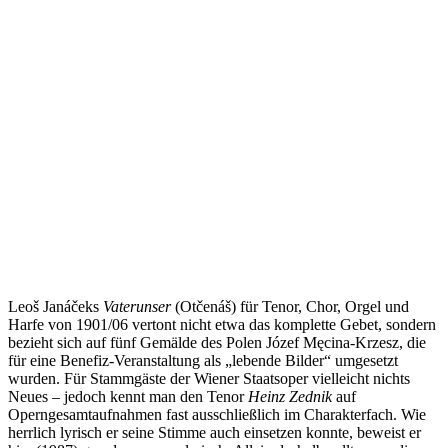
Leoš Janáčeks
Vaterunser
(Otčenáš) für Tenor, Chor, Orgel und
Harfe von 1901/06 vertont nicht etwa das komplette Gebet, sondern
bezieht sich auf fünf Gemälde des Polen Józef Męcina-Krzesz, die
für eine Benefiz-Veranstaltung als „lebende Bilder“ umgesetzt
wurden. Für Stammgäste der Wiener Staatsoper vielleicht nichts
Neues – jedoch kennt man den Tenor
Heinz Zednik
auf
Operngesamtaufnahmen fast ausschließlich im Charakterfach. Wie
herrlich lyrisch er seine Stimme auch einsetzen konnte, beweist er