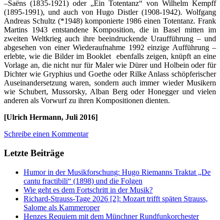
–Saëns (1835-1921) oder „Ein Totentanz“ von Wilhelm Kempff
(1895-1991), und auch von Hugo Distler (1908-1942). Wolfgang
Andreas Schultz (*1948) komponierte 1986 einen Totentanz. Frank
Martins 1943 entstandene Komposition, die in Basel mitten im
zweiten Weltkrieg auch ihre beeindruckende Uraufführung – und
abgesehen von einer Wiederaufnahme 1992 einzige Aufführung –
erlebte, wie die Bilder im Booklet ebenfalls zeigen, knüpft an eine
Vorlage an, die nicht nur für Maler wie Dürer und Holbein oder für
Dichter wie Gryphius und Goethe oder Rilke Anlass schöpferischer
Auseinandersetzung waren, sondern auch immer wieder Musikern
wie Schubert, Mussorsky, Alban Berg oder Honegger und vielen
anderen als Vorwurf zu ihren Kompositionen dienten.
[Ulrich Hermann, Juli 2016]
Schreibe einen Kommentar
Letzte Beiträge
Humor in der Musikforschung: Hugo Riemanns Traktat „De
cantu fractibili“ (1898) und die Folgen
Wie geht es dem Fortschritt in der Musik?
Richard-Strauss-Tage 2026 [2]: Mozart trifft späten Strauss,
Salome als Kammeroper
Henzes Requiem mit dem Münchner Rundfunkorchester