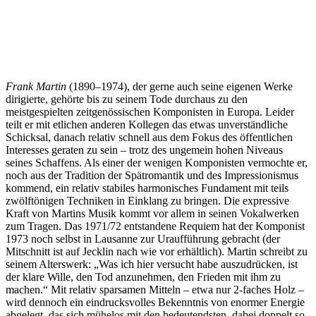
Frank Martin
(1890–1974), der gerne auch seine eigenen Werke
dirigierte, gehörte bis zu seinem Tode durchaus zu den
meistgespielten zeitgenössischen Komponisten in Europa. Leider
teilt er mit etlichen anderen Kollegen das etwas unverständliche
Schicksal, danach relativ schnell aus dem Fokus des öffentlichen
Interesses geraten zu sein – trotz des ungemein hohen Niveaus
seines Schaffens. Als einer der wenigen Komponisten vermochte er,
noch aus der Tradition der Spätromantik und des Impressionismus
kommend, ein relativ stabiles harmonisches Fundament mit teils
zwölftönigen Techniken in Einklang zu bringen. Die expressive
Kraft von Martins Musik kommt vor allem in seinen Vokalwerken
zum Tragen. Das 1971/72 entstandene Requiem hat der Komponist
1973 noch selbst in Lausanne zur Uraufführung gebracht (der
Mitschnitt ist auf Jecklin nach wie vor erhältlich). Martin schreibt zu
seinem Alterswerk: „Was ich hier versucht habe auszudrücken, ist
der klare Wille, den Tod anzunehmen, den Frieden mit ihm zu
machen.“ Mit relativ sparsamen Mitteln – etwa nur 2-faches Holz –
wird dennoch ein eindrucksvolles Bekenntnis von enormer Energie
abgelegt, das sich mühelos mit den bedeutendsten, dabei doppelt so