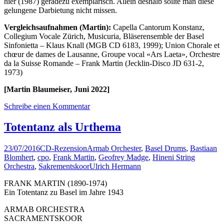
hier (1987) geradezu exemplarisch. Allein deshalb sollte man diese
gelungene Darbietung nicht missen.
Vergleichsaufnahmen (Martin):
Capella Cantorum Konstanz,
Collegium Vocale Zürich, Musicuria, Bläserensemble der Basel
Sinfonietta – Klaus Knall (MGB CD 6183, 1999); Union Chorale et
chœur de dames de Lausanne, Groupe vocal «Ars Laeta», Orchestre
da la Suisse Romande – Frank Martin (Jecklin-Disco JD 631-2,
1973)
[Martin Blaumeiser, Juni 2022]
Schreibe einen Kommentar
Totentanz als Urthema
23/07/2016
CD-Rezension
Armab Orchester
,
Basel Drums
,
Bastiaan
Blomhert
,
cpo
,
Frank Martin
,
Geofrey Madge
,
Hineni String
Orchestra
,
Sakrementskoor
Ulrich Hermann
FRANK MARTIN (1890-1974)
Ein Totentanz zu Basel im Jahre 1943
ARMAB ORCHESTRA
SACRAMENTSKOOR