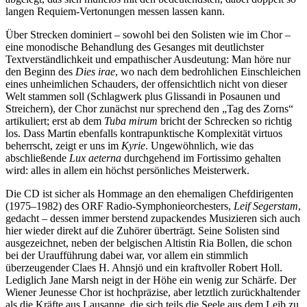
langen Requiem-Vertonungen messen lassen kann.
Über Strecken dominiert – sowohl bei den Solisten wie im Chor –
eine monodische Behandlung des Gesanges mit deutlichster
Textverständlichkeit und empathischer Ausdeutung: Man höre nur
den Beginn des
Dies irae
, wo nach dem bedrohlichen Einschleichen
eines unheimlichen Schauders, der offensichtlich nicht von dieser
Welt stammen soll (Schlagwerk plus Glissandi in Posaunen und
Streichern), der Chor zunächst nur sprechend den „Tag des Zorns“
artikuliert; erst ab dem
Tuba mirum
bricht der Schrecken so richtig
los. Dass Martin ebenfalls kontrapunktische Komplexität virtuos
beherrscht, zeigt er uns im
Kyrie
. Ungewöhnlich, wie das
abschließende
Lux aeterna
durchgehend im Fortissimo gehalten
wird: alles in allem ein höchst persönliches Meisterwerk.
Die CD ist sicher als Hommage an den ehemaligen Chefdirigenten
(1975–1982) des ORF Radio-Symphonieorchesters,
Leif Segerstam
,
gedacht – dessen immer berstend zupackendes Musizieren sich auch
hier wieder direkt auf die Zuhörer überträgt. Seine Solisten sind
ausgezeichnet, neben der belgischen Altistin Ria Bollen, die schon
bei der Uraufführung dabei war, vor allem ein stimmlich
überzeugender Claes H. Ahnsjö und ein kraftvoller Robert Holl.
Lediglich Jane Marsh neigt in der Höhe ein wenig zur Schärfe. Der
Wiener Jeunesse Chor ist hochpräzise, aber letztlich zurückhaltender
als die Kräfte aus Lausanne, die sich teils die Seele aus dem Leib zu