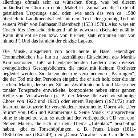
allerdings oftmals sehr zu wünschen übrig, was bei diesem
holländischen Chor ein echter Makel ist. Zumal wo die Texte oft
geistlichen Ursprungs sind, oder, wie auch das von ca. 1580
überlieferte Landknechts-Lied mit dem Text „der grimmig Tod mit
seinem Pfeil“ von Balthasar Bidembach (1533-1578). Also wäre ein
Coach fürs Deutsche dringend nötig gewesen. (Beispiel gefällig:
Kann ihm ent-rie-nen bzw. von hie-nen, statt entrinnen und von
hinnen!!) Und das ist nicht der einzige Lapsus.
Die Musik, ausgehend von noch heute in Basel lebendigen
Trommelstücken bis hin zu jazzmäßigen Einschüben aus Martins
Kompositionen, fußt auf entsprechenden Liedern aus diversen
evangelischen Gesangsbüchern, die meist mit kleinem Orchester
begleitet werden. Sie beleuchten die verschiedenen „Paarungen“,
die der Tod mit den Personen eingeht, die er sich holt, oder die ihn
suchen. Martin, der seinen Stil aus Zwölftontechnik und klassischer
tonaler Tonsprache entwickelte, komponierte neben einer ganzen
Reihe von Vokalwerken (z. B. der Messe für zwei vierstimmige
Chöre von 1922 und 1926) oder einem Requiem (1971/72) auch
Instrumentalkonzerte für verschiedene Instrumente, Opern wie „Der
Sturm“ von 1956 und Kammermusik. Seine Musik ist ansprechend
ohne je simpel zu sein, so auch auf der vorliegenden CD von cpo.
Neben Malern, die sich mit dem Thema „Totentanz“ beschäftigt
haben, gibt es Tonschöpfungen, z. B. Franz Liszts (1811-
1886Totentanz (1847-49), den „Danse Macabre“ von Camille Saint