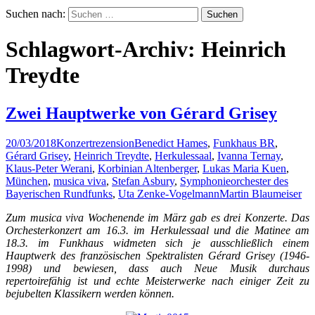
Suchen nach:
Schlagwort-Archiv: Heinrich
Treydte
Zwei Hauptwerke von Gérard Grisey
20/03/2018
Konzertrezension
Benedict Hames
,
Funkhaus BR
,
Gérard Grisey
,
Heinrich Treydte
,
Herkulessaal
,
Ivanna Ternay
,
Klaus-Peter Werani
,
Korbinian Altenberger
,
Lukas Maria Kuen
,
München
,
musica viva
,
Stefan Asbury
,
Symphonieorchester des
Bayerischen Rundfunks
,
Uta Zenke-Vogelmann
Martin Blaumeiser
Zum musica viva Wochenende im März gab es drei Konzerte. Das
Orchesterkonzert am 16.3. im Herkulessaal und die Matinee am
18.3. im Funkhaus widmeten sich je ausschließlich einem
Hauptwerk des französischen Spektralisten Gérard Grisey (1946-
1998) und bewiesen, dass auch Neue Musik durchaus
repertoirefähig ist und echte Meisterwerke nach einiger Zeit zu
bejubelten Klassikern werden können.