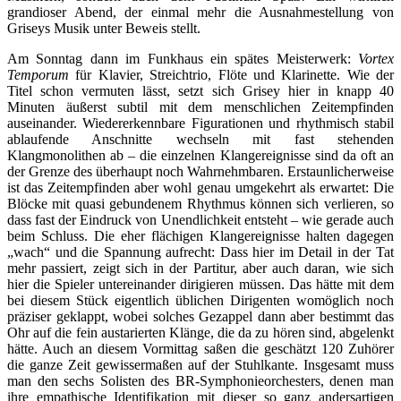
grandioser Abend, der einmal mehr die Ausnahmestellung von
Griseys Musik unter Beweis stellt.
Am Sonntag dann im Funkhaus ein spätes Meisterwerk:
Vortex
Temporum
für Klavier, Streichtrio, Flöte und Klarinette. Wie der
Titel schon vermuten lässt, setzt sich Grisey hier in knapp 40
Minuten äußerst subtil mit dem menschlichen Zeitempfinden
auseinander. Wiedererkennbare Figurationen und rhythmisch stabil
ablaufende Anschnitte wechseln mit fast stehenden
Klangmonolithen ab – die einzelnen Klangereignisse sind da oft an
der Grenze des überhaupt noch Wahrnehmbaren. Erstaunlicherweise
ist das Zeitempfinden aber wohl genau umgekehrt als erwartet: Die
Blöcke mit quasi gebundenem Rhythmus können sich verlieren, so
dass fast der Eindruck von Unendlichkeit entsteht – wie gerade auch
beim Schluss. Die eher flächigen Klangereignisse halten dagegen
„wach“ und die Spannung aufrecht: Dass hier im Detail in der Tat
mehr passiert, zeigt sich in der Partitur, aber auch daran, wie sich
hier die Spieler untereinander dirigieren müssen. Das hätte mit dem
bei diesem Stück eigentlich üblichen Dirigenten womöglich noch
präziser geklappt, wobei solches Gezappel dann aber bestimmt das
Ohr auf die fein austarierten Klänge, die da zu hören sind, abgelenkt
hätte. Auch an diesem Vormittag saßen die geschätzt 120 Zuhörer
die ganze Zeit gewissermaßen auf der Stuhlkante. Insgesamt muss
man den sechs Solisten des BR-Symphonieorchesters, denen man
ihre empathische Identifikation mit dieser so ganz andersartigen