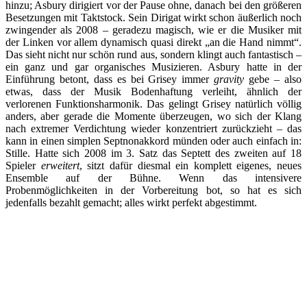
hinzu; Asbury dirigiert vor der Pause ohne, danach bei den größeren
Besetzungen mit Taktstock. Sein Dirigat wirkt schon äußerlich noch
zwingender als 2008 – geradezu magisch, wie er die Musiker mit
der Linken vor allem dynamisch quasi direkt „an die Hand nimmt“.
Das sieht nicht nur schön rund aus, sondern klingt auch fantastisch –
ein ganz und gar organisches Musizieren. Asbury hatte in der
Einführung betont, dass es bei Grisey immer
gravity
gebe – also
etwas, dass der Musik Bodenhaftung verleiht, ähnlich der
verlorenen Funktionsharmonik. Das gelingt Grisey natürlich völlig
anders, aber gerade die Momente überzeugen, wo sich der Klang
nach extremer Verdichtung wieder konzentriert zurückzieht – das
kann in einen simplen Septnonakkord münden oder auch einfach in:
Stille. Hatte sich 2008 im 3. Satz das Septett des zweiten auf 18
Spieler
erweitert
, sitzt dafür diesmal ein komplett eigenes, neues
Ensemble auf der Bühne. Wenn das intensivere
Probenmöglichkeiten in der Vorbereitung bot, so hat es sich
jedenfalls bezahlt gemacht; alles wirkt perfekt abgestimmt.