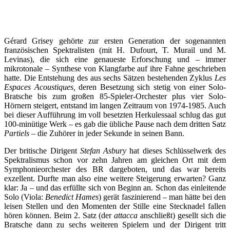
Gérard Grisey gehörte zur ersten Generation der sogenannten
französischen Spektralisten (mit H. Dufourt, T. Murail und M.
Levinas), die sich eine genaueste Erforschung und – immer
mikrotonale – Synthese von Klangfarbe auf ihre Fahne geschrieben
hatte. Die Entstehung des aus sechs Sätzen bestehenden Zyklus
Les
Espaces Acoustiques,
deren Besetzung sich stetig von einer Solo-
Bratsche bis zum großen 85-Spieler-Orchester plus vier Solo-
Hörnern steigert, entstand im langen Zeitraum von 1974-1985. Auch
bei dieser Aufführung im voll besetzten Herkulessaal schlug das gut
100-minütige Werk – es gab die übliche Pause nach dem dritten Satz
Partiels
– die Zuhörer in jeder Sekunde in seinen Bann.
Der britische Dirigent
Stefan Asbury
hat dieses Schlüsselwerk des
Spektralismus schon vor zehn Jahren am gleichen Ort mit dem
Symphonieorchester des BR dargeboten, und das war bereits
exzellent. Durfte man also eine weitere Steigerung erwarten? Ganz
klar: Ja – und das erfüllte sich von Beginn an. Schon das einleitende
Solo (Viola:
Benedict Hames
) gerät faszinierend – man hätte bei den
leisen Stellen und den Momenten der Stille eine Stecknadel fallen
hören können. Beim 2. Satz (der
attacca
anschließt) gesellt sich die
Bratsche dann zu sechs weiteren Spielern und der Dirigent tritt