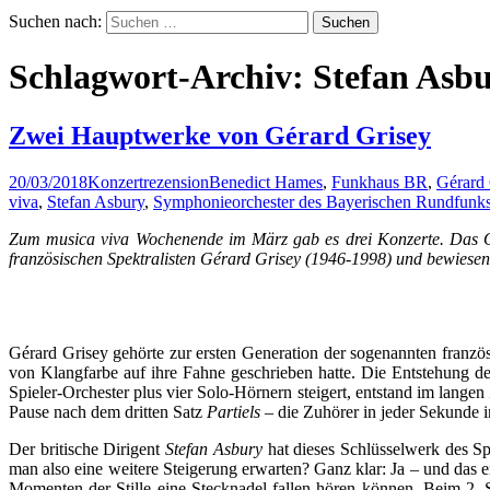
Suchen nach:
Schlagwort-Archiv: Stefan Asb
Zwei Hauptwerke von Gérard Grisey
20/03/2018
Konzertrezension
Benedict Hames
,
Funkhaus BR
,
Gérard 
viva
,
Stefan Asbury
,
Symphonieorchester des Bayerischen Rundfunk
Zum musica viva Wochenende im März gab es drei Konzerte. Das Or
französischen Spektralisten Gérard Grisey (1946-1998) und bewiesen,
Gérard Grisey gehörte zur ersten Generation der sogenannten franzö
von Klangfarbe auf ihre Fahne geschrieben hatte. Die Entstehung d
Spieler-Orchester plus vier Solo-Hörnern steigert, entstand im lang
Pause nach dem dritten Satz
Partiels
– die Zuhörer in jeder Sekunde 
Der britische Dirigent
Stefan Asbury
hat dieses Schlüsselwerk des Sp
man also eine weitere Steigerung erwarten? Ganz klar: Ja – und das e
Momenten der Stille eine Stecknadel fallen hören können. Beim 2. 