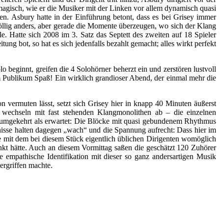
agisch, wie er die Musiker mit der Linken vor allem dynamisch quasi
en. Asbury hatte in der Einführung betont, dass es bei Grisey immer
völlig anders, aber gerade die Momente überzeugen, wo sich der Klang
. Hatte sich 2008 im 3. Satz das Septett des zweiten auf 18 Spieler
ng bot, so hat es sich jedenfalls bezahlt gemacht; alles wirkt perfekt
 beginnt, greifen die 4 Solohörner beherzt ein und zerstören lustvoll
em Publikum Spaß! Ein wirklich grandioser Abend, der einmal mehr die
hon vermuten lässt, setzt sich Grisey hier in knapp 40 Minuten äußerst
e wechseln mit fast stehenden Klangmonolithen ab – die einzelnen
u umgekehrt als erwartet: Die Blöcke mit quasi gebundenem Rhythmus
gnisse halten dagegen „wach“ und die Spannung aufrecht: Dass hier im
hätte mit dem bei diesem Stück eigentlich üblichen Dirigenten womöglich
enkt hätte. Auch an diesem Vormittag saßen die geschätzt 120 Zuhörer
empathische Identifikation mit dieser so ganz andersartigen Musik
ergriffen machte.