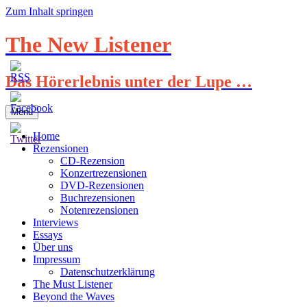
Zum Inhalt springen
The New Listener
Das Hörerlebnis unter der Lupe …
Menü
Home
Rezensionen
CD-Rezension
Konzertrezensionen
DVD-Rezensionen
Buchrezensionen
Notenrezensionen
Interviews
Essays
Über uns
Impressum
Datenschutzerklärung
The Must Listener
Beyond the Waves