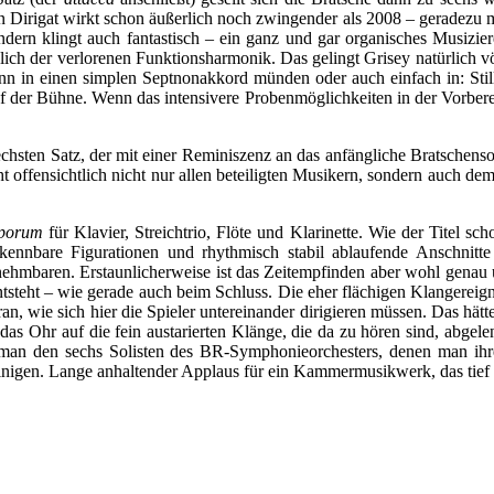
n Dirigat wirkt schon äußerlich noch zwingender als 2008 – geradezu m
ndern klingt auch fantastisch – ein ganz und gar organisches Musizier
lich der verlorenen Funktionsharmonik. Das gelingt Grisey natürlich 
nn in einen simplen Septnonakkord münden oder auch einfach in: Stille
uf der Bühne. Wenn das intensivere Probenmöglichkeiten in der Vorbereitu
chsten Satz, der mit einer Reminiszenz an das anfängliche Bratschensolo
ht offensichtlich nicht nur allen beteiligten Musikern, sondern auch d
mporum
für Klavier, Streichtrio, Flöte und Klarinette. Wie der Titel sc
kennbare Figurationen und rhythmisch stabil ablaufende Anschnitt
nehmbaren. Erstaunlicherweise ist das Zeitempfinden aber wohl gena
entsteht – wie gerade auch beim Schluss. Die eher flächigen Klangerei
 daran, wie sich hier die Spieler untereinander dirigieren müssen. Das 
as Ohr auf die fein austarierten Klänge, die da zu hören sind, abgel
man den sechs Solisten des BR-Symphonieorchesters, denen man ihre 
inigen. Lange anhaltender Applaus für ein Kammermusikwerk, das tief 