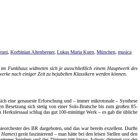
rani
,
Korbinian Altenberger
,
Lukas Maria Kuen
,
München
,
musica
 im Funkhaus widmeten sich je ausschließlich einem Hauptwerk des
werke nach einiger Zeit zu bejubelten Klassikern werden können.
 sich eine genaueste Erforschung und – immer mikrotonale – Synthese
en Besetzung sich stetig von einer Solo-Bratsche bis zum großen 85-
n Herkulessaal schlug das gut 100-minütige Werk – es gab die übliche
orchester des BR dargeboten, und das war bereits exzellent. Durfte
t Hames
) gerät faszinierend – man hätte bei den leisen Stellen und den
eiteren Spielern und der Dirigent tritt hinzu; Asbury dirigiert vor der