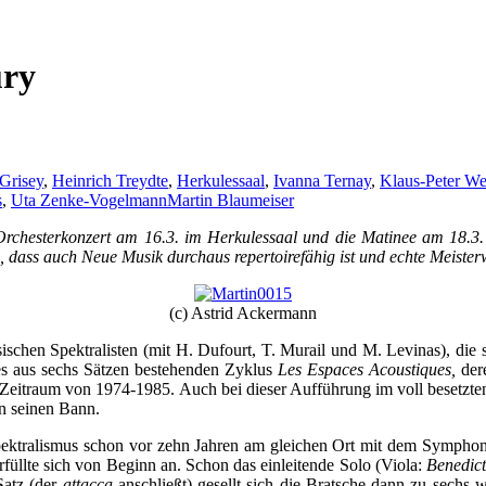
ury
Grisey
,
Heinrich Treydte
,
Herkulessaal
,
Ivanna Ternay
,
Klaus-Peter We
s
,
Uta Zenke-Vogelmann
Martin Blaumeiser
chesterkonzert am 16.3. im Herkulessaal und die Matinee am 18.3.
 dass auch Neue Musik durchaus repertoirefähig ist und echte Meister
(c) Astrid Ackermann
sischen Spektralisten (mit H. Dufourt, T. Murail und M. Levinas), die
es aus sechs Sätzen bestehenden Zyklus
Les Espaces Acoustiques,
der
en Zeitraum von 1974-1985. Auch bei dieser Aufführung im voll besetzte
in seinen Bann.
ektralismus schon vor zehn Jahren am gleichen Ort mit dem Symphonie
rfüllte sich von Beginn an. Schon das einleitende Solo (Viola:
Benedic
Satz (der
attacca
anschließt) gesellt sich die Bratsche dann zu sechs w