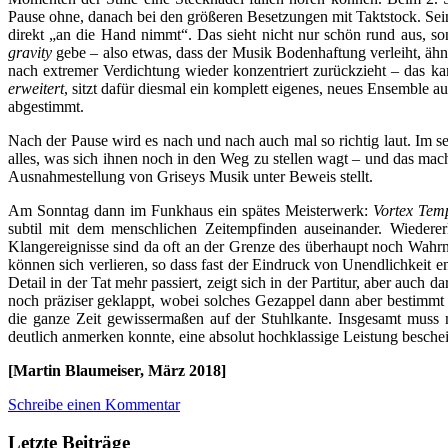
Pause ohne, danach bei den größeren Besetzungen mit Taktstock. Sei
direkt „an die Hand nimmt“. Das sieht nicht nur schön rund aus, so
gravity
gebe – also etwas, dass der Musik Bodenhaftung verleiht, ähn
nach extremer Verdichtung wieder konzentriert zurückzieht – das ka
erweitert
, sitzt dafür diesmal ein komplett eigenes, neues Ensemble a
abgestimmt.
Nach der Pause wird es nach und nach auch mal so richtig laut. Im se
alles, was sich ihnen noch in den Weg zu stellen wagt – und das mac
Ausnahmestellung von Griseys Musik unter Beweis stellt.
Am Sonntag dann im Funkhaus ein spätes Meisterwerk:
Vortex Te
subtil mit dem menschlichen Zeitempfinden auseinander. Wiederer
Klangereignisse sind da oft an der Grenze des überhaupt noch Wahr
können sich verlieren, so dass fast der Eindruck von Unendlichkeit 
Detail in der Tat mehr passiert, zeigt sich in der Partitur, aber auch
noch präziser geklappt, wobei solches Gezappel dann aber bestimmt d
die ganze Zeit gewissermaßen auf der Stuhlkante. Insgesamt muss 
deutlich anmerken konnte, eine absolut hochklassige Leistung besche
[Martin Blaumeiser, März 2018]
Schreibe einen Kommentar
Letzte Beiträge