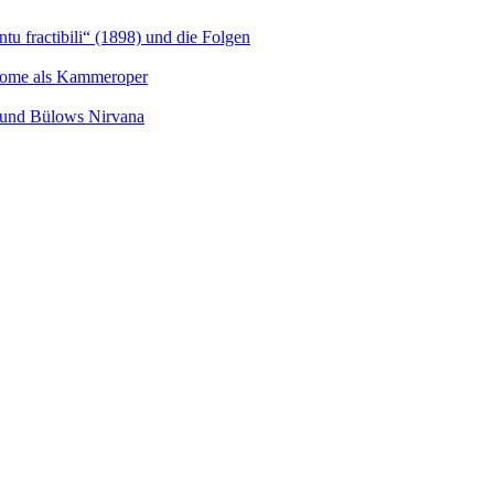
u fractibili“ (1898) und die Folgen
Salome als Kammeroper
s und Bülows Nirvana