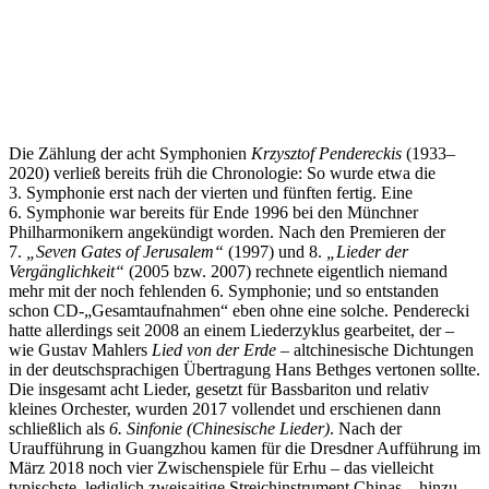
Die Zählung der acht Symphonien
Krzysztof Pendereckis
(1933‒
2020) verließ bereits früh die Chronologie: So wurde etwa die
3. Symphonie erst nach der vierten und fünften fertig. Eine
6. Symphonie war bereits für Ende 1996 bei den Münchner
Philharmonikern angekündigt worden. Nach den Premieren der
7.
„
Seven Gates of Jerusalem“
(1997) und 8.
„Lieder der
Vergänglichkeit“
(2005 bzw. 2007) rechnete eigentlich niemand
mehr mit der noch fehlenden 6. Symphonie; und so entstanden
schon CD-„Gesamtaufnahmen“ eben ohne eine solche. Penderecki
hatte allerdings seit 2008 an einem Liederzyklus gearbeitet, der –
wie Gustav Mahlers
Lied von der Erde
– altchinesische Dichtungen
in der deutschsprachigen Übertragung Hans Bethges vertonen sollte.
Die insgesamt acht Lieder, gesetzt für Bassbariton und relativ
kleines Orchester, wurden 2017 vollendet und erschienen dann
schließlich als
6. Sinfonie (Chinesische Lieder)
. Nach der
Uraufführung in Guangzhou kamen für die Dresdner Aufführung im
März 2018 noch vier Zwischenspiele für Erhu – das vielleicht
typischste, lediglich zweisaitige Streichinstrument Chinas – hinzu.