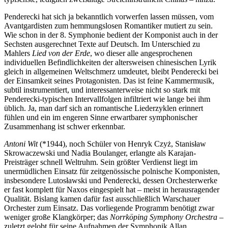
Penderecki hat sich ja bekanntlich vorwerfen lassen müssen, vom
Avantgardisten zum hemmungslosen Romantiker mutiert zu sein.
Wie schon in der 8. Symphonie bedient der Komponist auch in der
Sechsten ausgerechnet Texte auf Deutsch. Im Unterschied zu
Mahlers
Lied von der Erde
, wo dieser alle angesprochenen
individuellen Befindlichkeiten der altersweisen chinesischen Lyrik
gleich in allgemeinen Weltschmerz umdeutet, bleibt Penderecki bei
der Einsamkeit seines Protagonisten. Das ist feine Kammermusik,
subtil instrumentiert, und interessanterweise nicht so stark mit
Penderecki-typischen Intervallfolgen infiltriert wie lange bei ihm
üblich. Ja, man darf sich an romantische Liederzyklen erinnert
fühlen und ein im engeren Sinne erwartbarer symphonischer
Zusammenhang ist schwer erkennbar.
Antoni Wit
(*1944), noch Schüler von Henryk Czyż, Stanisław
Skrowaczewski und Nadia Boulanger, erlangte als Karajan-
Preisträger schnell Weltruhm. Sein größter Verdienst liegt im
unermüdlichen Einsatz für zeitgenössische polnische Komponisten,
insbesondere Lutosławski und Penderecki, dessen Orchesterwerke
er fast komplett für Naxos eingespielt hat – meist in herausragender
Qualität. Bislang kamen dafür fast ausschließlich Warschauer
Orchester zum Einsatz. Das vorliegende Programm benötigt zwar
weniger große Klangkörper; das
Norrköping Symphony Orchestra
–
zuletzt gelobt für seine Aufnahmen der Symphonik Allan