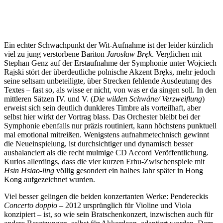
Ein echter Schwachpunkt der Wit-Aufnahme ist der leider kürzlich
viel zu jung verstorbene Bariton
Jarosław Bręk
. Verglichen mit
Stephan Genz auf der Erstaufnahme der Symphonie unter Wojciech
Rajski stört der überdeutliche polnische Akzent Bręks, mehr jedoch
seine seltsam unbeteiligte, über Strecken fehlende Ausdeutung des
Textes – fast so, als wisse er nicht, von was er da singen soll. In den
mittleren Sätzen IV. und V. (
Die wilden Schwäne/ Verzweiflung
)
erweist sich sein deutlich dunkleres Timbre als vorteilhaft, aber
selbst hier wirkt der Vortrag blass. Das Orchester bleibt bei der
Symphonie ebenfalls nur präzis routiniert, kann höchstens punktuell
mal emotional mitreißen. Wenigstens aufnahmetechnisch gewinnt
die Neueinspielung, ist durchsichtiger und dynamisch besser
ausbalanciert als die recht mulmige CD Accord Veröffentlichung.
Kurios allerdings, dass die vier kurzen Erhu-Zwischenspiele mit
Hsin Hsiao-ling
völlig gesondert ein halbes Jahr später in Hong
Kong aufgezeichnet wurden.
Viel besser gelingen die beiden konzertanten Werke: Pendereckis
Concerto doppio
– 2012 ursprünglich für Violine und Viola
konzipiert – ist, so wie sein Bratschenkonzert, inzwischen auch für