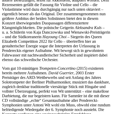
andere Besetzungen, selbst für Akkordeon, adaptiert worden. Dem
Rezensenten gefällt die Fassung für Violine und Cello – die
Violastimme wird dazu durchgängig nur nach unten oktaviert –
eigentlich besser als das Original. Der zusammengenommen nun
größere Ambitus der beiden Solistinnen bietet den in diesem
Konzert überwiegenden Duopassagen differenziertere
Klangmöglichkeiten. Die polnische Geigerin
Aleksandra Kuls
–
u. a. Schülerin von Kaja Danczowska und Wienawski-Preisträgerin
– und die Südkoreanerin
Hayoung Choi
– Siegerin des Queen
Elizabeth Competition 2022 für Cello – übertreffen hier an
gestalterischer Energie sogar die Interpreten der Urfassung in
Pendereckis eigener Aufnahme. Wit bewegt sich in gewohntem
Fahrwasser mit nachtwandlerischer Sicherheit und inspiriert dabei
ebenso das schwedische Orchester.
Vom gut 10-minütigen
Trompeten-Concertino
(2015) existieren
bereits mehrere Aufnahmen.
David Guerrier
, 2003 Erster
Preisträger des ARD-Wettbewerbs und seit Anfang des Jahres
Solotrompeter der Berliner Philharmoniker, musiziert das dankbare,
zugleich denkbar traditionelle viersätzige Stück mit Hingabe und
vollster Überzeugung, perfekt von Wit unterstützt – eine makellose
Darbietung, die nur begeistern kann. Für Sammler ist die mit dieser
CD vollständige „echte“ Gesamtaufnahme aller Penderecki-
Symphonien unter Antoni Wit wohl ein Muss, obwohl eine rundum
befriedigende Wiedergabe der 6. Symphonie noch aussteht. Die