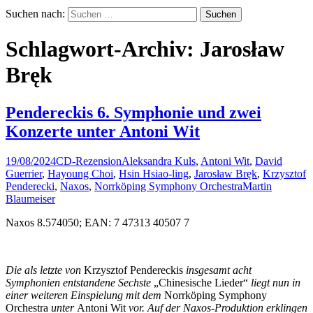
Suchen nach:
Schlagwort-Archiv: Jarosław
Bręk
Pendereckis 6. Symphonie und zwei
Konzerte unter Antoni Wit
19/08/2024
CD-Rezension
Aleksandra Kuls
,
Antoni Wit
,
David
Guerrier
,
Hayoung Choi
,
Hsin Hsiao-ling
,
Jarosław Bręk
,
Krzysztof
Penderecki
,
Naxos
,
Norrköping Symphony Orchestra
Martin
Blaumeiser
Naxos 8.574050; EAN: 7 47313 40507 7
Die als letzte von
Krzysztof Pendereckis
insgesamt acht
Symphonien entstandene Sechste
„Chinesische Lieder“
liegt nun in
einer weiteren Einspielung mit dem
Norrköping Symphony
Orchestra
unter
Antoni Wit
vor. Auf der Naxos-Produktion erklingen