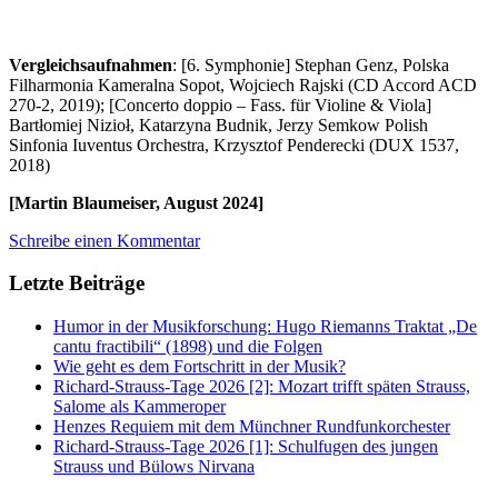
Vergleichsaufnahmen
: [6. Symphonie] Stephan Genz, Polska
Filharmonia Kameralna Sopot, Wojciech Rajski (CD Accord ACD
270-2, 2019); [Concerto doppio – Fass. für Violine & Viola]
Bartłomiej Nizioł, Katarzyna Budnik, Jerzy Semkow Polish
Sinfonia Iuventus Orchestra, Krzysztof Penderecki (DUX 1537,
2018)
[Martin Blaumeiser, August 2024]
Schreibe einen Kommentar
Letzte Beiträge
Humor in der Musikforschung: Hugo Riemanns Traktat „De
cantu fractibili“ (1898) und die Folgen
Wie geht es dem Fortschritt in der Musik?
Richard-Strauss-Tage 2026 [2]: Mozart trifft späten Strauss,
Salome als Kammeroper
Henzes Requiem mit dem Münchner Rundfunkorchester
Richard-Strauss-Tage 2026 [1]: Schulfugen des jungen
Strauss und Bülows Nirvana