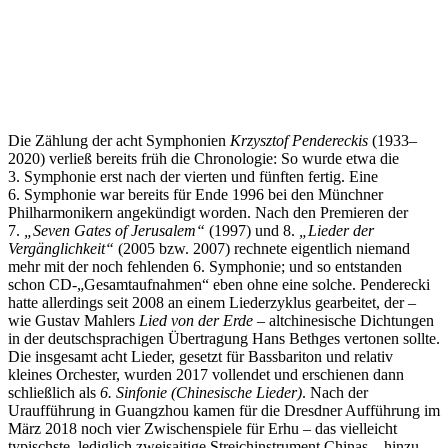
Die Zählung der acht Symphonien
Krzysztof Pendereckis
(1933‒
2020) verließ bereits früh die Chronologie: So wurde etwa die
3. Symphonie erst nach der vierten und fünften fertig. Eine
6. Symphonie war bereits für Ende 1996 bei den Münchner
Philharmonikern angekündigt worden. Nach den Premieren der
7.
„
Seven Gates of Jerusalem“
(1997) und 8.
„Lieder der
Vergänglichkeit“
(2005 bzw. 2007) rechnete eigentlich niemand
mehr mit der noch fehlenden 6. Symphonie; und so entstanden
schon CD-„Gesamtaufnahmen“ eben ohne eine solche. Penderecki
hatte allerdings seit 2008 an einem Liederzyklus gearbeitet, der –
wie Gustav Mahlers
Lied von der Erde
– altchinesische Dichtungen
in der deutschsprachigen Übertragung Hans Bethges vertonen sollte.
Die insgesamt acht Lieder, gesetzt für Bassbariton und relativ
kleines Orchester, wurden 2017 vollendet und erschienen dann
schließlich als
6. Sinfonie (Chinesische Lieder)
. Nach der
Uraufführung in Guangzhou kamen für die Dresdner Aufführung im
März 2018 noch vier Zwischenspiele für Erhu – das vielleicht
typischste, lediglich zweisaitige Streichinstrument Chinas – hinzu.