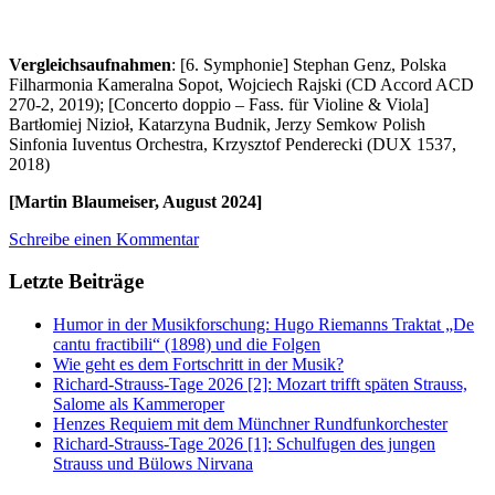
Vergleichsaufnahmen
: [6. Symphonie] Stephan Genz, Polska
Filharmonia Kameralna Sopot, Wojciech Rajski (CD Accord ACD
270-2, 2019); [Concerto doppio – Fass. für Violine & Viola]
Bartłomiej Nizioł, Katarzyna Budnik, Jerzy Semkow Polish
Sinfonia Iuventus Orchestra, Krzysztof Penderecki (DUX 1537,
2018)
[Martin Blaumeiser, August 2024]
Schreibe einen Kommentar
Letzte Beiträge
Humor in der Musikforschung: Hugo Riemanns Traktat „De
cantu fractibili“ (1898) und die Folgen
Wie geht es dem Fortschritt in der Musik?
Richard-Strauss-Tage 2026 [2]: Mozart trifft späten Strauss,
Salome als Kammeroper
Henzes Requiem mit dem Münchner Rundfunkorchester
Richard-Strauss-Tage 2026 [1]: Schulfugen des jungen
Strauss und Bülows Nirvana