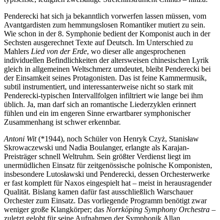
Penderecki hat sich ja bekanntlich vorwerfen lassen müssen, vom
Avantgardisten zum hemmungslosen Romantiker mutiert zu sein.
Wie schon in der 8. Symphonie bedient der Komponist auch in der
Sechsten ausgerechnet Texte auf Deutsch. Im Unterschied zu
Mahlers
Lied von der Erde
, wo dieser alle angesprochenen
individuellen Befindlichkeiten der altersweisen chinesischen Lyrik
gleich in allgemeinen Weltschmerz umdeutet, bleibt Penderecki bei
der Einsamkeit seines Protagonisten. Das ist feine Kammermusik,
subtil instrumentiert, und interessanterweise nicht so stark mit
Penderecki-typischen Intervallfolgen infiltriert wie lange bei ihm
üblich. Ja, man darf sich an romantische Liederzyklen erinnert
fühlen und ein im engeren Sinne erwartbarer symphonischer
Zusammenhang ist schwer erkennbar.
Antoni Wit
(*1944), noch Schüler von Henryk Czyż, Stanisław
Skrowaczewski und Nadia Boulanger, erlangte als Karajan-
Preisträger schnell Weltruhm. Sein größter Verdienst liegt im
unermüdlichen Einsatz für zeitgenössische polnische Komponisten,
insbesondere Lutosławski und Penderecki, dessen Orchesterwerke
er fast komplett für Naxos eingespielt hat – meist in herausragender
Qualität. Bislang kamen dafür fast ausschließlich Warschauer
Orchester zum Einsatz. Das vorliegende Programm benötigt zwar
weniger große Klangkörper; das
Norrköping Symphony Orchestra
–
zuletzt gelobt für seine Aufnahmen der Symphonik Allan