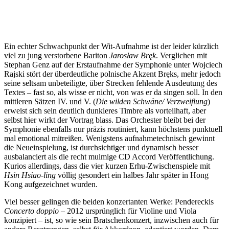
Ein echter Schwachpunkt der Wit-Aufnahme ist der leider kürzlich
viel zu jung verstorbene Bariton
Jarosław Bręk
. Verglichen mit
Stephan Genz auf der Erstaufnahme der Symphonie unter Wojciech
Rajski stört der überdeutliche polnische Akzent Bręks, mehr jedoch
seine seltsam unbeteiligte, über Strecken fehlende Ausdeutung des
Textes – fast so, als wisse er nicht, von was er da singen soll. In den
mittleren Sätzen IV. und V. (
Die wilden Schwäne/ Verzweiflung
)
erweist sich sein deutlich dunkleres Timbre als vorteilhaft, aber
selbst hier wirkt der Vortrag blass. Das Orchester bleibt bei der
Symphonie ebenfalls nur präzis routiniert, kann höchstens punktuell
mal emotional mitreißen. Wenigstens aufnahmetechnisch gewinnt
die Neueinspielung, ist durchsichtiger und dynamisch besser
ausbalanciert als die recht mulmige CD Accord Veröffentlichung.
Kurios allerdings, dass die vier kurzen Erhu-Zwischenspiele mit
Hsin Hsiao-ling
völlig gesondert ein halbes Jahr später in Hong
Kong aufgezeichnet wurden.
Viel besser gelingen die beiden konzertanten Werke: Pendereckis
Concerto doppio
– 2012 ursprünglich für Violine und Viola
konzipiert – ist, so wie sein Bratschenkonzert, inzwischen auch für