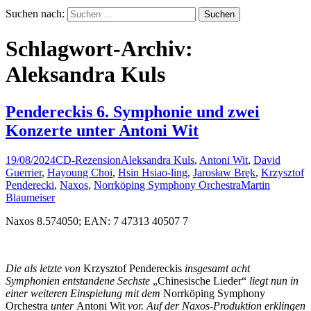
Suchen nach:
Schlagwort-Archiv:
Aleksandra Kuls
Pendereckis 6. Symphonie und zwei
Konzerte unter Antoni Wit
19/08/2024
CD-Rezension
Aleksandra Kuls
,
Antoni Wit
,
David
Guerrier
,
Hayoung Choi
,
Hsin Hsiao-ling
,
Jarosław Bręk
,
Krzysztof
Penderecki
,
Naxos
,
Norrköping Symphony Orchestra
Martin
Blaumeiser
Naxos 8.574050; EAN: 7 47313 40507 7
Die als letzte von
Krzysztof Pendereckis
insgesamt acht
Symphonien entstandene Sechste
„Chinesische Lieder“
liegt nun in
einer weiteren Einspielung mit dem
Norrköping Symphony
Orchestra
unter
Antoni Wit
vor. Auf der Naxos-Produktion erklingen