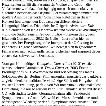
andere Besetzungen, selbst für Akkordeon, adaptiert worden. Dem
Rezensenten gefällt die Fassung für Violine und Cello – die
Violastimme wird dazu durchgängig nur nach unten oktaviert –
eigentlich besser als das Original. Der zusammengenommen nun
größere Ambitus der beiden Solistinnen bietet den in diesem
Konzert überwiegenden Duopassagen differenziertere
Klangmöglichkeiten. Die polnische Geigerin
Aleksandra Kuls
–
u. a. Schülerin von Kaja Danczowska und Wienawski-Preisträgerin
– und die Südkoreanerin
Hayoung Choi
– Siegerin des Queen
Elizabeth Competition 2022 für Cello – übertreffen hier an
gestalterischer Energie sogar die Interpreten der Urfassung in
Pendereckis eigener Aufnahme. Wit bewegt sich in gewohntem
Fahrwasser mit nachtwandlerischer Sicherheit und inspiriert dabei
ebenso das schwedische Orchester.
Vom gut 10-minütigen
Trompeten-Concertino
(2015) existieren
bereits mehrere Aufnahmen.
David Guerrier
, 2003 Erster
Preisträger des ARD-Wettbewerbs und seit Anfang des Jahres
Solotrompeter der Berliner Philharmoniker, musiziert das dankbare,
zugleich denkbar traditionelle viersätzige Stück mit Hingabe und
vollster Überzeugung, perfekt von Wit unterstützt – eine makellose
Darbietung, die nur begeistern kann. Für Sammler ist die mit dieser
CD vollständige „echte“ Gesamtaufnahme aller Penderecki-
Symphonien unter Antoni Wit wohl ein Muss, obwohl eine rundum
befriedigende Wiedergabe der 6. Symphonie noch aussteht. Die