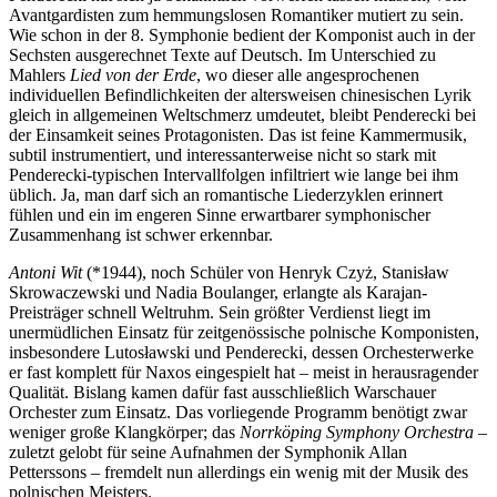
Avantgardisten zum hemmungslosen Romantiker mutiert zu sein.
Wie schon in der 8. Symphonie bedient der Komponist auch in der
Sechsten ausgerechnet Texte auf Deutsch. Im Unterschied zu
Mahlers
Lied von der Erde
, wo dieser alle angesprochenen
individuellen Befindlichkeiten der altersweisen chinesischen Lyrik
gleich in allgemeinen Weltschmerz umdeutet, bleibt Penderecki bei
der Einsamkeit seines Protagonisten. Das ist feine Kammermusik,
subtil instrumentiert, und interessanterweise nicht so stark mit
Penderecki-typischen Intervallfolgen infiltriert wie lange bei ihm
üblich. Ja, man darf sich an romantische Liederzyklen erinnert
fühlen und ein im engeren Sinne erwartbarer symphonischer
Zusammenhang ist schwer erkennbar.
Antoni Wit
(*1944), noch Schüler von Henryk Czyż, Stanisław
Skrowaczewski und Nadia Boulanger, erlangte als Karajan-
Preisträger schnell Weltruhm. Sein größter Verdienst liegt im
unermüdlichen Einsatz für zeitgenössische polnische Komponisten,
insbesondere Lutosławski und Penderecki, dessen Orchesterwerke
er fast komplett für Naxos eingespielt hat – meist in herausragender
Qualität. Bislang kamen dafür fast ausschließlich Warschauer
Orchester zum Einsatz. Das vorliegende Programm benötigt zwar
weniger große Klangkörper; das
Norrköping Symphony Orchestra
–
zuletzt gelobt für seine Aufnahmen der Symphonik Allan
Petterssons – fremdelt nun allerdings ein wenig mit der Musik des
polnischen Meisters.