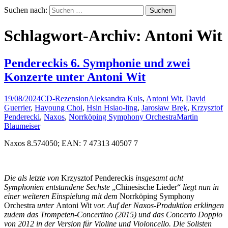
Suchen nach:
Schlagwort-Archiv: Antoni Wit
Pendereckis 6. Symphonie und zwei
Konzerte unter Antoni Wit
19/08/2024
CD-Rezension
Aleksandra Kuls
,
Antoni Wit
,
David
Guerrier
,
Hayoung Choi
,
Hsin Hsiao-ling
,
Jarosław Bręk
,
Krzysztof
Penderecki
,
Naxos
,
Norrköping Symphony Orchestra
Martin
Blaumeiser
Naxos 8.574050; EAN: 7 47313 40507 7
Die als letzte von
Krzysztof Pendereckis
insgesamt acht
Symphonien entstandene Sechste
„Chinesische Lieder“
liegt nun in
einer weiteren Einspielung mit dem
Norrköping Symphony
Orchestra
unter
Antoni Wit
vor. Auf der Naxos-Produktion erklingen
zudem das Trompeten-Concertino (2015) und das Concerto Doppio
von 2012 in der Version für Violine und Violoncello. Die Solisten