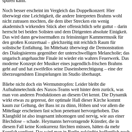
spüren kann.
Noch besser erscheint im Vergleich das Doppelkonzert: Hier
überwiegt eine Leichtigkeit, die andere Interpreten Brahms wohl
nicht zutrauen mochten, die dem über Strecken ein wenig
akademisch wirkenden Stück aber offensichtlich sehr guttut – darin
herrscht bei beiden Solisten und dem Dirigenten absolute Einigkeit.
Das wird dann gewissermaßen zu feinsinniger Kammermusik für
den großen Konzertsaal – gleichzeitig mit reichlich Raum für
solistische Entfaltung. Im Mittelsatz überwiegt die Demonstration
des Dialogisierens gegenüber der unterschwelligen Melancholie; das
ungarisch angehauchte Finale ist wieder ein wahres Feuerwerk. Das
moderne Konzept der Musiker eines jugendlich-frischen Brahms
geht auf und hat zweifellos seine Daseinsberechtigung – eine der
überzeugendsten Einspielungen im Studio überhaupt.
Bliebe nicht doch ein Wermutstropfen: Leider bleibt die
Aufnahmetechnik des Naxos-Teams weit hinter dem zurück, was
man von anderen Produktionen an diesem Ort kennt. Die Dynamik
wirkt etwas zu gepresst, der optimale Hall dieser Kirche kommt
kaum zur Geltung, der Bass ist zu dünn, Höhen und vor allem die
Mittellage erscheinen fast schon penetrant hervorgehoben. Das
Klangbild ist also insgesamt inhomogen und nervig, wie aus einer
Blechdose – schade. Heymanns hervorragende Künstler, die in
diesem Fall keine Konkurrenz fürchten müssen, hätten da mehr
Sorgfalt verdient. Das wird man in Berlin zukünftig hoffentlich noch