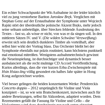
Ein echter Schwachpunkt der Wit-Aufnahme ist der leider kürzlich
viel zu jung verstorbene Bariton
Jarosław Bręk
. Verglichen mit
Stephan Genz auf der Erstaufnahme der Symphonie unter Wojciech
Rajski stört der überdeutliche polnische Akzent Bręks, mehr jedoch
seine seltsam unbeteiligte, über Strecken fehlende Ausdeutung des
Textes – fast so, als wisse er nicht, von was er da singen soll. In den
mittleren Sätzen IV. und V. (
Die wilden Schwäne/ Verzweiflung
)
erweist sich sein deutlich dunkleres Timbre als vorteilhaft, aber
selbst hier wirkt der Vortrag blass. Das Orchester bleibt bei der
Symphonie ebenfalls nur präzis routiniert, kann höchstens punktuell
mal emotional mitreißen. Wenigstens aufnahmetechnisch gewinnt
die Neueinspielung, ist durchsichtiger und dynamisch besser
ausbalanciert als die recht mulmige CD Accord Veröffentlichung.
Kurios allerdings, dass die vier kurzen Erhu-Zwischenspiele mit
Hsin Hsiao-ling
völlig gesondert ein halbes Jahr später in Hong
Kong aufgezeichnet wurden.
Viel besser gelingen die beiden konzertanten Werke: Pendereckis
Concerto doppio
– 2012 ursprünglich für Violine und Viola
konzipiert – ist, so wie sein Bratschenkonzert, inzwischen auch für
andere Besetzungen, selbst für Akkordeon, adaptiert worden. Dem
Rezensenten gefällt die Fassung für Violine und Cello – die
Violastimme wird dazu durchgängig nur nach unten oktaviert –