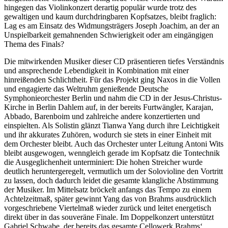
hingegen das Violinkonzert derartig populär wurde trotz des
gewaltigen und kaum durchdringbaren Kopfsatzes, bleibt fraglich:
Lag es am Einsatz des Widmungsträgers Joseph Joachim, an der an
Unspielbarkeit gemahnenden Schwierigkeit oder am eingängigen
Thema des Finals?
Die mitwirkenden Musiker dieser CD präsentieren tiefes Verständnis
und ansprechende Lebendigkeit in Kombination mit einer
hinreißenden Schlichtheit. Für das Projekt ging Naxos in die Vollen
und engagierte das Weltruhm genießende Deutsche
Symphonieorchester Berlin und nahm die CD in der Jesus-Christus-
Kirche in Berlin Dahlem auf, in der bereits Furtwängler, Karajan,
Abbado, Barenboim und zahlreiche andere konzertierten und
einspielten. Als Solistin glänzt Tianwa Yang durch ihre Leichtigkeit
und ihr akkurates Zuhören, wodurch sie stets in einer Einheit mit
dem Orchester bleibt. Auch das Orchester unter Leitung Antoni Wits
bleibt ausgewogen, wenngleich gerade im Kopfsatz die Tontechnik
die Ausgeglichenheit unterminiert: Die hohen Streicher wurde
deutlich heruntergeregelt, vermutlich um der Solovioline den Vortritt
zu lassen, doch dadurch leidet die gesamte klangliche Abstimmung
der Musiker. Im Mittelsatz bröckelt anfangs das Tempo zu einem
Achtelzeitmaß, später gewinnt Yang das von Brahms ausdrücklich
vorgeschriebene Viertelmaß wieder zurück und leitet energetisch
direkt über in das souveräne Finale. Im Doppelkonzert unterstützt
Gabriel Schwabe, der bereits das gesamte Cellowerk Brahms‘