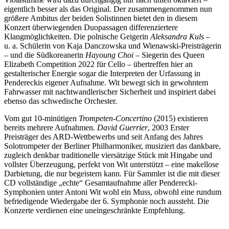
eigentlich besser als das Original. Der zusammengenommen nun
größere Ambitus der beiden Solistinnen bietet den in diesem
Konzert überwiegenden Duopassagen differenziertere
Klangmöglichkeiten. Die polnische Geigerin
Aleksandra Kuls
–
u. a. Schülerin von Kaja Danczowska und Wienawski-Preisträgerin
– und die Südkoreanerin
Hayoung Choi
– Siegerin des Queen
Elizabeth Competition 2022 für Cello – übertreffen hier an
gestalterischer Energie sogar die Interpreten der Urfassung in
Pendereckis eigener Aufnahme. Wit bewegt sich in gewohntem
Fahrwasser mit nachtwandlerischer Sicherheit und inspiriert dabei
ebenso das schwedische Orchester.
Vom gut 10-minütigen
Trompeten-Concertino
(2015) existieren
bereits mehrere Aufnahmen.
David Guerrier
, 2003 Erster
Preisträger des ARD-Wettbewerbs und seit Anfang des Jahres
Solotrompeter der Berliner Philharmoniker, musiziert das dankbare,
zugleich denkbar traditionelle viersätzige Stück mit Hingabe und
vollster Überzeugung, perfekt von Wit unterstützt – eine makellose
Darbietung, die nur begeistern kann. Für Sammler ist die mit dieser
CD vollständige „echte“ Gesamtaufnahme aller Penderecki-
Symphonien unter Antoni Wit wohl ein Muss, obwohl eine rundum
befriedigende Wiedergabe der 6. Symphonie noch aussteht. Die
Konzerte verdienen eine uneingeschränkte Empfehlung.