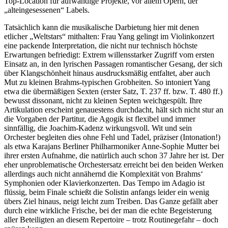
Top-Location für aufwändige Projekte, vor allem Opern, der
„alteingesessenen“ Labels.
Tatsächlich kann die musikalische Darbietung hier mit denen
etlicher „Weltstars“ mithalten: Frau Yang gelingt im Violinkonzert
eine packende Interpretation, die nicht nur technisch höchste
Erwartungen befriedigt: Extrem willensstarker Zugriff vom ersten
Einsatz an, in den lyrischen Passagen romantischer Gesang, der sich
über Klangschönheit hinaus ausdrucksmäßig entfaltet, aber auch
Mut zu kleinen Brahms-typischen Grobheiten. So intoniert Yang
etwa die übermäßigen Sexten (erster Satz, T. 237 ff. bzw. T. 480 ff.)
bewusst dissonant, nicht zu kleinen Septen weichgespült. Ihre
Artikulation erscheint genauestens durchdacht, hält sich nicht stur an
die Vorgaben der Partitur, die Agogik ist flexibel und immer
sinnfällig, die Joachim-Kadenz wirkungsvoll. Wit und sein
Orchester begleiten dies ohne Fehl und Tadel, präziser (Intonation!)
als etwa Karajans Berliner Philharmoniker Anne-Sophie Mutter bei
ihrer ersten Aufnahme, die natürlich auch schon 37 Jahre her ist. Der
eher unproblematische Orchestersatz erreicht bei den beiden Werken
allerdings auch nicht annähernd die Komplexität von Brahms‘
Symphonien oder Klavierkonzerten. Das Tempo im Adagio ist
flüssig, beim Finale schießt die Solistin anfangs leider ein wenig
übers Ziel hinaus, neigt leicht zum Treiben. Das Ganze gefällt aber
durch eine wirkliche Frische, bei der man die echte Begeisterung
aller Beteiligten an diesem Repertoire – trotz Routinegefahr – doch