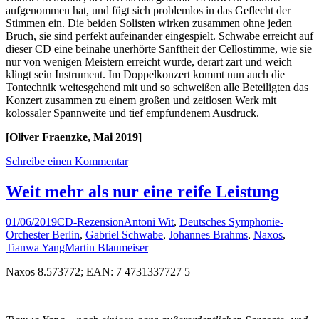
aufgenommen hat, und fügt sich problemlos in das Geflecht der
Stimmen ein. Die beiden Solisten wirken zusammen ohne jeden
Bruch, sie sind perfekt aufeinander eingespielt. Schwabe erreicht auf
dieser CD eine beinahe unerhörte Sanftheit der Cellostimme, wie sie
nur von wenigen Meistern erreicht wurde, derart zart und weich
klingt sein Instrument. Im Doppelkonzert kommt nun auch die
Tontechnik weitesgehend mit und so schweißen alle Beteiligten das
Konzert zusammen zu einem großen und zeitlosen Werk mit
kolossaler Spannweite und tief empfundenem Ausdruck.
[Oliver Fraenzke, Mai 2019]
Schreibe einen Kommentar
Weit mehr als nur eine reife Leistung
01/06/2019
CD-Rezension
Antoni Wit
,
Deutsches Symphonie-
Orchester Berlin
,
Gabriel Schwabe
,
Johannes Brahms
,
Naxos
,
Tianwa Yang
Martin Blaumeiser
Naxos 8.573772; EAN: 7 4731337727 5