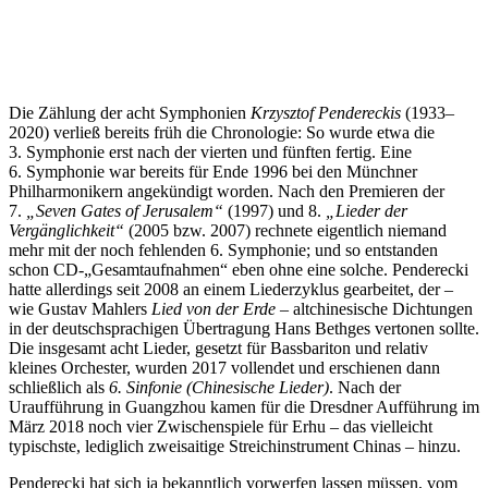
Die Zählung der acht Symphonien
Krzysztof Pendereckis
(1933‒
2020) verließ bereits früh die Chronologie: So wurde etwa die
3. Symphonie erst nach der vierten und fünften fertig. Eine
6. Symphonie war bereits für Ende 1996 bei den Münchner
Philharmonikern angekündigt worden. Nach den Premieren der
7.
„
Seven Gates of Jerusalem“
(1997) und 8.
„Lieder der
Vergänglichkeit“
(2005 bzw. 2007) rechnete eigentlich niemand
mehr mit der noch fehlenden 6. Symphonie; und so entstanden
schon CD-„Gesamtaufnahmen“ eben ohne eine solche. Penderecki
hatte allerdings seit 2008 an einem Liederzyklus gearbeitet, der –
wie Gustav Mahlers
Lied von der Erde
– altchinesische Dichtungen
in der deutschsprachigen Übertragung Hans Bethges vertonen sollte.
Die insgesamt acht Lieder, gesetzt für Bassbariton und relativ
kleines Orchester, wurden 2017 vollendet und erschienen dann
schließlich als
6. Sinfonie (Chinesische Lieder)
. Nach der
Uraufführung in Guangzhou kamen für die Dresdner Aufführung im
März 2018 noch vier Zwischenspiele für Erhu – das vielleicht
typischste, lediglich zweisaitige Streichinstrument Chinas – hinzu.
Penderecki hat sich ja bekanntlich vorwerfen lassen müssen, vom