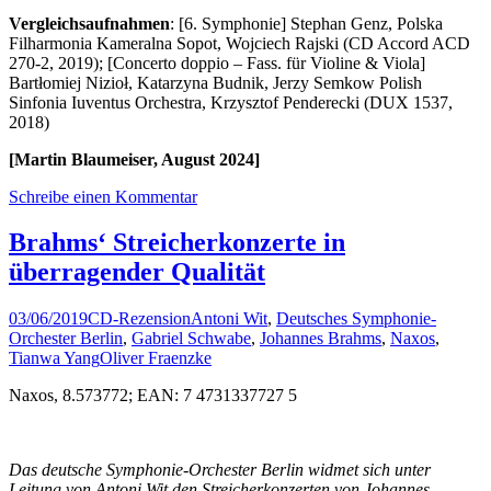
Vergleichsaufnahmen
: [6. Symphonie] Stephan Genz, Polska
Filharmonia Kameralna Sopot, Wojciech Rajski (CD Accord ACD
270-2, 2019); [Concerto doppio – Fass. für Violine & Viola]
Bartłomiej Nizioł, Katarzyna Budnik, Jerzy Semkow Polish
Sinfonia Iuventus Orchestra, Krzysztof Penderecki (DUX 1537,
2018)
[Martin Blaumeiser, August 2024]
Schreibe einen Kommentar
Brahms‘ Streicherkonzerte in
überragender Qualität
03/06/2019
CD-Rezension
Antoni Wit
,
Deutsches Symphonie-
Orchester Berlin
,
Gabriel Schwabe
,
Johannes Brahms
,
Naxos
,
Tianwa Yang
Oliver Fraenzke
Naxos, 8.573772; EAN: 7 4731337727 5
Das deutsche Symphonie-Orchester Berlin widmet sich unter
Leitung von Antoni Wit den Streicherkonzerten von Johannes