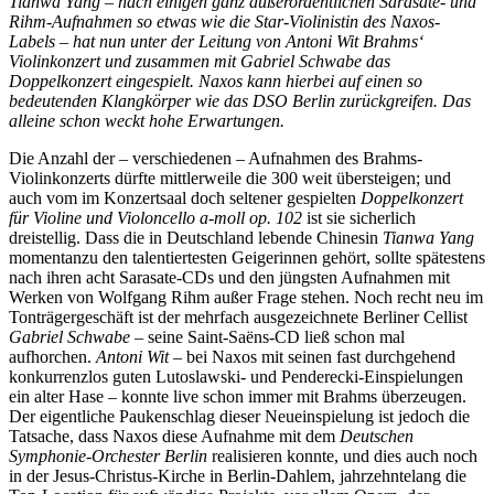
Tianwa Yang – nach einigen ganz außerordentlichen Sarasate- und
Rihm-Aufnahmen so etwas wie die Star-Violinistin des Naxos-
Labels – hat nun unter der Leitung von Antoni Wit Brahms‘
Violinkonzert und zusammen mit Gabriel Schwabe das
Doppelkonzert eingespielt. Naxos kann hierbei auf einen so
bedeutenden Klangkörper wie das DSO Berlin zurückgreifen. Das
alleine schon weckt hohe Erwartungen.
Die Anzahl der – verschiedenen – Aufnahmen des Brahms-
Violinkonzerts dürfte mittlerweile die 300 weit übersteigen; und
auch vom im Konzertsaal doch seltener gespielten
Doppelkonzert
für Violine und Violoncello a-moll op. 102
ist sie sicherlich
dreistellig. Dass die in Deutschland lebende Chinesin
Tianwa Yang
momentanzu den talentiertesten Geigerinnen gehört, sollte spätestens
nach ihren acht Sarasate-CDs und den jüngsten Aufnahmen mit
Werken von Wolfgang Rihm außer Frage stehen. Noch recht neu im
Tonträgergeschäft ist der mehrfach ausgezeichnete Berliner Cellist
Gabriel Schwabe
– seine Saint-Saëns-CD ließ schon mal
aufhorchen.
Antoni Wit
– bei Naxos mit seinen fast durchgehend
konkurrenzlos guten Lutoslawski- und Penderecki-Einspielungen
ein alter Hase – konnte live schon immer mit Brahms überzeugen.
Der eigentliche Paukenschlag dieser Neueinspielung ist jedoch die
Tatsache, dass Naxos diese Aufnahme mit dem
Deutschen
Symphonie-Orchester Berlin
realisieren konnte, und dies auch noch
in der Jesus-Christus-Kirche in Berlin-Dahlem, jahrzehntelang die