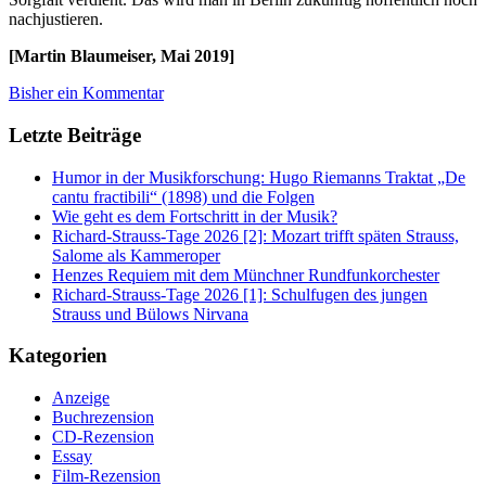
nachjustieren.
[Martin Blaumeiser, Mai 2019]
Bisher ein Kommentar
Letzte Beiträge
Humor in der Musikforschung: Hugo Riemanns Traktat „De
cantu fractibili“ (1898) und die Folgen
Wie geht es dem Fortschritt in der Musik?
Richard-Strauss-Tage 2026 [2]: Mozart trifft späten Strauss,
Salome als Kammeroper
Henzes Requiem mit dem Münchner Rundfunkorchester
Richard-Strauss-Tage 2026 [1]: Schulfugen des jungen
Strauss und Bülows Nirvana
Kategorien
Anzeige
Buchrezension
CD-Rezension
Essay
Film-Rezension