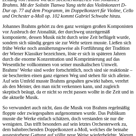
Brahms. Mit der Solistin Tianwa Yang steht das Violinkonzert D-
Dur op. 77 auf dem Programm, im Doppelkonzert für Violine, Cello
und Orchester a-Moll op. 102 kommt Gabriel Schwabe hinzu.
Johannes Brahms gehört zu den ganz wenigen großen Komponisten
vor Ausbruch der Atonalität, der durchweg unzeitgemäß
komponierte, dessen Musik nicht durch seine Zeit beflügelt wurde,
sondern sich ständig gegen sie zur Wehr setzen musste. Ließen sich
frühe Werke noch annäherungsweise als Fortführung der Tradition
der Wiener Klassiker bezeichnen, löste er sich in späteren Jahren
durch die enorme Konzentration und Komprimierung auf das
Wesentliche vollkommen von seiner musikalischen Umwelt.
Brahms‘ Werke sind weder fortschrittlich, noch sind sie reaktionär –
sie beschreiten einen ganz eigenen Weg und stehen für sich alleine.
Auf sein Umfeld musste Brahms gespalten gewirkt haben, verehrt
als den Meister, den man nicht verkennen kann, und zugleich
skeptisch beäugt, da er nicht so recht passen wollte in die Zeit und in
die aktuelle Musik.
So verwundert auch nicht, dass die Musik von Brahms regelmäßig
floppte oder zwiegespalten aufgenommen wurde. Das Publikum
musste die Werke einfach schätzen, doch verstanden sie nur die
wenigsten. Das trifft besonders auf sein letztes Orchesterwerk zu,
dem bahnbrechenden Doppelkonzert a-Moll, welches die beinahe
ausgestorbene Gattung auf völlig neue Weise wiederbelebte. Warum