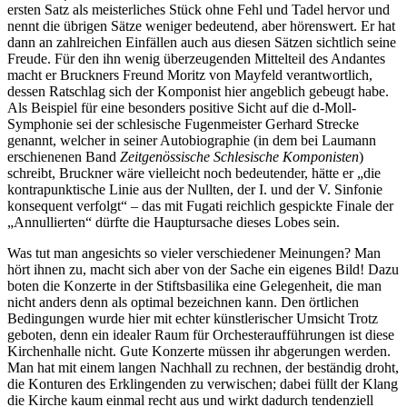
ersten Satz als meisterliches Stück ohne Fehl und Tadel hervor und
nennt die übrigen Sätze weniger bedeutend, aber hörenswert. Er hat
dann an zahlreichen Einfällen auch aus diesen Sätzen sichtlich seine
Freude. Für den ihn wenig überzeugenden Mittelteil des Andantes
macht er Bruckners Freund Moritz von Mayfeld verantwortlich,
dessen Ratschlag sich der Komponist hier angeblich gebeugt habe.
Als Beispiel für eine besonders positive Sicht auf die d-Moll-
Symphonie sei der schlesische Fugenmeister Gerhard Strecke
genannt, welcher in seiner Autobiographie (in dem bei Laumann
erschienenen Band
Zeitgenössische Schlesische Komponisten
)
schreibt, Bruckner wäre vielleicht noch bedeutender, hätte er „die
kontrapunktische Linie aus der Nullten, der I. und der V. Sinfonie
konsequent verfolgt“ – das mit Fugati reichlich gespickte Finale der
„Annullierten“ dürfte die Hauptursache dieses Lobes sein.
Was tut man angesichts so vieler verschiedener Meinungen? Man
hört ihnen zu, macht sich aber von der Sache ein eigenes Bild! Dazu
boten die Konzerte in der Stiftsbasilika eine Gelegenheit, die man
nicht anders denn als optimal bezeichnen kann. Den örtlichen
Bedingungen wurde hier mit echter künstlerischer Umsicht Trotz
geboten, denn ein idealer Raum für Orchesteraufführungen ist diese
Kirchenhalle nicht. Gute Konzerte müssen ihr abgerungen werden.
Man hat mit einem langen Nachhall zu rechnen, der beständig droht,
die Konturen des Erklingenden zu verwischen; dabei füllt der Klang
die Kirche kaum einmal recht aus und wirkt dadurch tendenziell