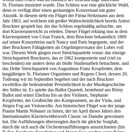
St. Florians musiziert wurde. Das Schloss war eine glückliche Wahl,
denn es verfügt über einen geräumigen Konzertsaal mit guter
Akustik. In diesem steht ein Flügel der Firma Heitzmann aus dem
Jahr 1863, auf welchem mit großer Wahrscheinlichkeit bereits Anton
Bruckner gespielt hat, der das Schloss regelmäßig aufsuchte, um
dort Klavierunterricht zu erteilen. Dieser Flügel erklang nun in dem
Klavierquintett von César Franck, dem Bruckner bekanntlich 1869
auf seiner Konzertreise nach Nancy und Paris begegnete, und der
über Bruckners Fähigkeiten als Orgelimprovisator des Lobes voll
war. Diesem Werk gingen zwei Streichquartette voran: das einzige
Streichquartett Bruckners, das er 1862 komponierte und (viel zu
bescheiden) nie anders denn als bloße Studienarbeit betrachtete, und
das Dritte Streichquartett von Augustinus Franz Kropfreiter, dem
langjährigen St. Florianer Organisten und Regens Chori, dessen 20.
Todestag wir im September begehen und der nach Bruckner
zweifellos die bedeutendste Persönlichkeit in der Musikgeschichte
des Stiftes ist. Es spielte das Ballot Quartett, bestehend aus Rémy
Ballot und seiner Ehefrau Iris an den Violinen, Stephanie
Kropfreiter, der Großnichte des Komponisten, an der Viola, und
Jörgen Fog am Violoncello. Am historischen Flügel war der junge
Pianist Martin Nöbauer zu hören, der im April dieses Jahres den
Internationalen Klavierwettbewerb Classic on Danube gewonnen
hat. Die Aufführungen überzeugten durch die gleiche Sorgfalt,
durch die sich auch die Orchesteraufführungen auszeichneten (Iris