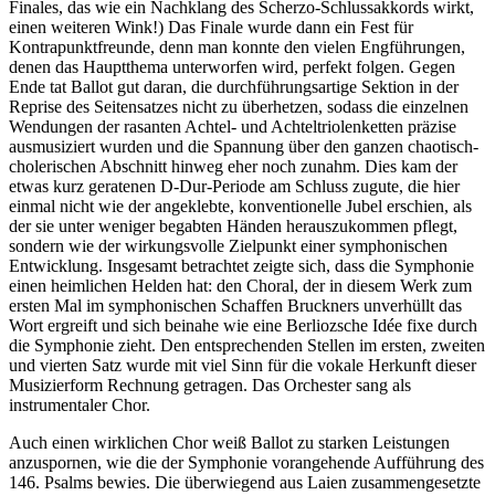
Finales, das wie ein Nachklang des Scherzo-Schlussakkords wirkt,
einen weiteren Wink!) Das Finale wurde dann ein Fest für
Kontrapunktfreunde, denn man konnte den vielen Engführungen,
denen das Hauptthema unterworfen wird, perfekt folgen. Gegen
Ende tat Ballot gut daran, die durchführungsartige Sektion in der
Reprise des Seitensatzes nicht zu überhetzen, sodass die einzelnen
Wendungen der rasanten Achtel- und Achteltriolenketten präzise
ausmusiziert wurden und die Spannung über den ganzen chaotisch-
cholerischen Abschnitt hinweg eher noch zunahm. Dies kam der
etwas kurz geratenen D-Dur-Periode am Schluss zugute, die hier
einmal nicht wie der angeklebte, konventionelle Jubel erschien, als
der sie unter weniger begabten Händen herauszukommen pflegt,
sondern wie der wirkungsvolle Zielpunkt einer symphonischen
Entwicklung. Insgesamt betrachtet zeigte sich, dass die Symphonie
einen heimlichen Helden hat: den Choral, der in diesem Werk zum
ersten Mal im symphonischen Schaffen Bruckners unverhüllt das
Wort ergreift und sich beinahe wie eine Berliozsche Idée fixe durch
die Symphonie zieht. Den entsprechenden Stellen im ersten, zweiten
und vierten Satz wurde mit viel Sinn für die vokale Herkunft dieser
Musizierform Rechnung getragen. Das Orchester sang als
instrumentaler Chor.
Auch einen wirklichen Chor weiß Ballot zu starken Leistungen
anzuspornen, wie die der Symphonie vorangehende Aufführung des
146. Psalms bewies. Die überwiegend aus Laien zusammengesetzte