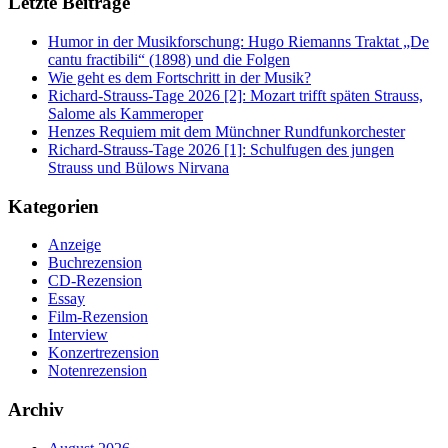
Letzte Beiträge
Humor in der Musikforschung: Hugo Riemanns Traktat „De
cantu fractibili“ (1898) und die Folgen
Wie geht es dem Fortschritt in der Musik?
Richard-Strauss-Tage 2026 [2]: Mozart trifft späten Strauss,
Salome als Kammeroper
Henzes Requiem mit dem Münchner Rundfunkorchester
Richard-Strauss-Tage 2026 [1]: Schulfugen des jungen
Strauss und Bülows Nirvana
Kategorien
Anzeige
Buchrezension
CD-Rezension
Essay
Film-Rezension
Interview
Konzertrezension
Notenrezension
Archiv