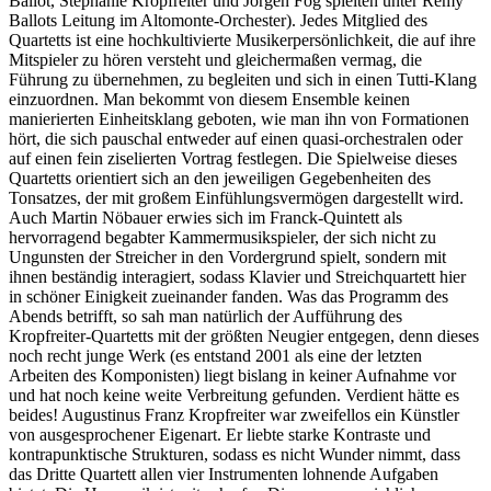
Ballot, Stephanie Kropfreiter und Jörgen Fog spielten unter Rémy
Ballots Leitung im Altomonte-Orchester). Jedes Mitglied des
Quartetts ist eine hochkultivierte Musikerpersönlichkeit, die auf ihre
Mitspieler zu hören versteht und gleichermaßen vermag, die
Führung zu übernehmen, zu begleiten und sich in einen Tutti-Klang
einzuordnen. Man bekommt von diesem Ensemble keinen
manierierten Einheitsklang geboten, wie man ihn von Formationen
hört, die sich pauschal entweder auf einen quasi-orchestralen oder
auf einen fein ziselierten Vortrag festlegen. Die Spielweise dieses
Quartetts orientiert sich an den jeweiligen Gegebenheiten des
Tonsatzes, der mit großem Einfühlungsvermögen dargestellt wird.
Auch Martin Nöbauer erwies sich im Franck-Quintett als
hervorragend begabter Kammermusikspieler, der sich nicht zu
Ungunsten der Streicher in den Vordergrund spielt, sondern mit
ihnen beständig interagiert, sodass Klavier und Streichquartett hier
in schöner Einigkeit zueinander fanden. Was das Programm des
Abends betrifft, so sah man natürlich der Aufführung des
Kropfreiter-Quartetts mit der größten Neugier entgegen, denn dieses
noch recht junge Werk (es entstand 2001 als eine der letzten
Arbeiten des Komponisten) liegt bislang in keiner Aufnahme vor
und hat noch keine weite Verbreitung gefunden. Verdient hätte es
beides! Augustinus Franz Kropfreiter war zweifellos ein Künstler
von ausgesprochener Eigenart. Er liebte starke Kontraste und
kontrapunktische Strukturen, sodass es nicht Wunder nimmt, dass
das Dritte Quartett allen vier Instrumenten lohnende Aufgaben