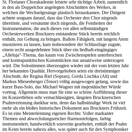
St. Florianer Chorakademie leistete sehr tüchtige Arbeit, namentlich
in den als Doppelchor angelegten Abschnitten des Werkes, in
welchen die Wechselgesänge plastisch herauskamen. Der Dirigent
achtete sorgsam darauf, dass das Orchester den Chor nirgends
übertönte, und versäumte doch nirgends, die Feinheiten der
Instrumentation, die auch dieses vor allen selbstständigen
Orchesterwerken Bruckners entstandene Stück bereits reichlich
enthält, zur Geltung zu bringen. Ballots Fähigkeit, mit langem Atem
musizieren zu lassen, kam insbesondere der Schlussfuge zugute,
einem recht ausgedehnten Stück über ein liedhaft-eingängiges
„Alleluja“-Thema, das kaum von Zwischenspielen unterbrochen
und kontrapunktischen Kunststücken nur ansatzweise unterzogen
wird. Die Solostimmen überzeugten wieder mit der vom letzten Jahr
her bekannten Qualität. Hervorgehoben seien ein dreistimmiger
Abschnitt, der Regina Riel (Sopran), Gerda Lischka (Alt) und
Markus Miesenberger (Tenor) völlig ausgewogen gelang, sowie das
kurze Bass-Solo, das Michael Wagner mit majestätischer Würde
vortrug. Allgemein muss man für eine so schöne Aufführung dieser
im Konzertleben sehr vernachlässigten, längsten Brucknerschen
Psalmvertonung dankbar sein, denn das halbstündige Werk ist viel
mehr als ein bloßes historisches Dokument aus Bruckners Frühzeit.
Es ist eine Meisterleistung eigenen Rechts: Voller markanter
Themen und abwechslungsreicher Harmoniefolgen, farbig
instrumentiert, handwerklich souverän gearbeitet, enthält der Psalm
im Keim bereits nahezu alles, was später auch für den Symphoniker