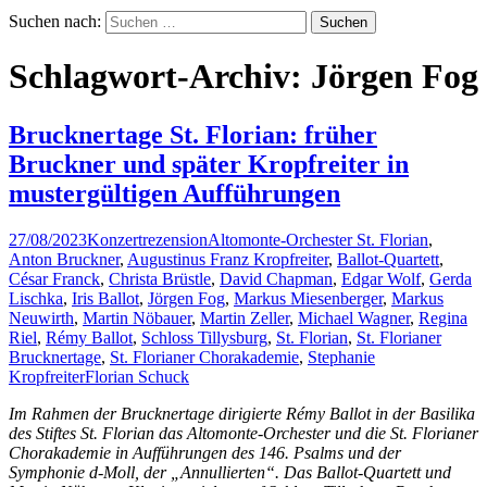
Suchen nach:
Schlagwort-Archiv: Jörgen Fog
Brucknertage St. Florian: früher
Bruckner und später Kropfreiter in
mustergültigen Aufführungen
27/08/2023
Konzertrezension
Altomonte-Orchester St. Florian
,
Anton Bruckner
,
Augustinus Franz Kropfreiter
,
Ballot-Quartett
,
César Franck
,
Christa Brüstle
,
David Chapman
,
Edgar Wolf
,
Gerda
Lischka
,
Iris Ballot
,
Jörgen Fog
,
Markus Miesenberger
,
Markus
Neuwirth
,
Martin Nöbauer
,
Martin Zeller
,
Michael Wagner
,
Regina
Riel
,
Rémy Ballot
,
Schloss Tillysburg
,
St. Florian
,
St. Florianer
Brucknertage
,
St. Florianer Chorakademie
,
Stephanie
Kropfreiter
Florian Schuck
Im Rahmen der Brucknertage dirigierte Rémy Ballot in der Basilika
des Stiftes St. Florian das Altomonte-Orchester und die St. Florianer
Chorakademie in Aufführungen des 146. Psalms und der
Symphonie d-Moll, der „Annullierten“. Das Ballot-Quartett und