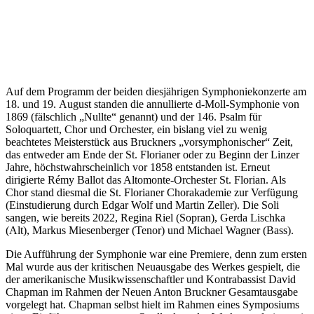
Auf dem Programm der beiden diesjährigen Symphoniekonzerte am
18. und 19. August standen die annullierte d-Moll-Symphonie von
1869 (fälschlich „Nullte“ genannt) und der 146. Psalm für
Soloquartett, Chor und Orchester, ein bislang viel zu wenig
beachtetes Meisterstück aus Bruckners „vorsymphonischer“ Zeit,
das entweder am Ende der St. Florianer oder zu Beginn der Linzer
Jahre, höchstwahrscheinlich vor 1858 entstanden ist. Erneut
dirigierte Rémy Ballot das Altomonte-Orchester St. Florian. Als
Chor stand diesmal die St. Florianer Chorakademie zur Verfügung
(Einstudierung durch Edgar Wolf und Martin Zeller). Die Soli
sangen, wie bereits 2022, Regina Riel (Sopran), Gerda Lischka
(Alt), Markus Miesenberger (Tenor) und Michael Wagner (Bass).
Die Aufführung der Symphonie war eine Premiere, denn zum ersten
Mal wurde aus der kritischen Neuausgabe des Werkes gespielt, die
der amerikanische Musikwissenschaftler und Kontrabassist David
Chapman im Rahmen der Neuen Anton Bruckner Gesamtausgabe
vorgelegt hat. Chapman selbst hielt im Rahmen eines Symposiums