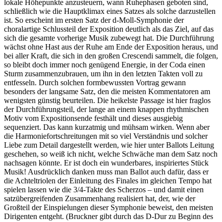
lokale Höhepunkte anzusteuern, wann Ruhephasen geboten sind,
schließlich wie die Hauptklimax eines Satzes als solche darzustellen
ist. So erscheint im ersten Satz der d-Moll-Symphonie der
choralartige Schlussteil der Exposition deutlich als das Ziel, auf das
sich die gesamte vorherige Musik zubewegt hat. Die Durchführung
wächst ohne Hast aus der Ruhe am Ende der Exposition heraus, und
bei aller Kraft, die sich in den großen Crescendi sammelt, die folgen,
so bleibt doch immer noch genügend Energie, in der Coda einen
Sturm zusammenzubrauen, um ihn in den letzten Takten voll zu
entfesseln. Durch solchen formbewussten Vortrag gewann
besonders der langsame Satz, den die meisten Kommentatoren am
wenigsten günstig beurteilen. Die heikelste Passage ist hier fraglos
der Durchführungsteil, der lange an einem knappen rhythmischen
Motiv vom Expositionsende festhält und dieses ausgiebig
sequenziert. Das kann kurzatmig und mühsam wirken. Wenn aber
die Harmoniefortschreitungen mit so viel Verständnis und solcher
Liebe zum Detail dargestellt werden, wie hier unter Ballots Leitung
geschehen, so weiß ich nicht, welche Schwäche man dem Satz noch
nachsagen könnte. Er ist doch ein wunderbares, inspiriertes Stück
Musik! Ausdrücklich danken muss man Ballot auch dafür, dass er
die Achteltriolen der Einleitung des Finales im gleichen Tempo hat
spielen lassen wie die 3/4-Takte des Scherzos – und damit einen
satzübergreifenden Zusammenhang realisiert hat, der, wie der
Großteil der Einspielungen dieser Symphonie beweist, den meisten
Dirigenten entgeht. (Bruckner gibt durch das D-Dur zu Beginn des