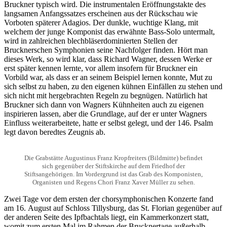
Bruckner typisch wird. Die instrumentalen Eröffnungstakte des
langsamen Anfangssatzes erscheinen aus der Rückschau wie
Vorboten späterer Adagios. Der dunkle, wuchtige Klang, mit
welchem der junge Komponist das erwähnte Bass-Solo untermalt,
wird in zahlreichen blechbläserdominierten Stellen der
Brucknerschen Symphonien seine Nachfolger finden. Hört man
dieses Werk, so wird klar, dass Richard Wagner, dessen Werke er
erst später kennen lernte, vor allem insofern für Bruckner ein
Vorbild war, als dass er an seinem Beispiel lernen konnte, Mut zu
sich selbst zu haben, zu den eigenen kühnen Einfällen zu stehen und
sich nicht mit hergebrachten Regeln zu begnügen. Natürlich hat
Bruckner sich dann von Wagners Kühnheiten auch zu eigenen
inspirieren lassen, aber die Grundlage, auf der er unter Wagners
Einfluss weiterarbeitete, hatte er selbst gelegt, und der 146. Psalm
legt davon beredtes Zeugnis ab.
Die Grabstätte Augustinus Franz Kropfreiters (Bildmitte) befindet
sich gegenüber der Stiftskirche auf dem Friedhof der
Stiftsangehörigen. Im Vordergrund ist das Grab des Komponisten,
Organisten und Regens Chori Franz Xaver Müller zu sehen.
Zwei Tage vor dem ersten der chorsymphonischen Konzerte fand
am 16. August auf Schloss Tillysburg, das St. Florian gegenüber auf
der anderen Seite des Ipfbachtals liegt, ein Kammerkonzert statt,
womit zum ersten Mal im Rahmen der Brucknertage außerhalb