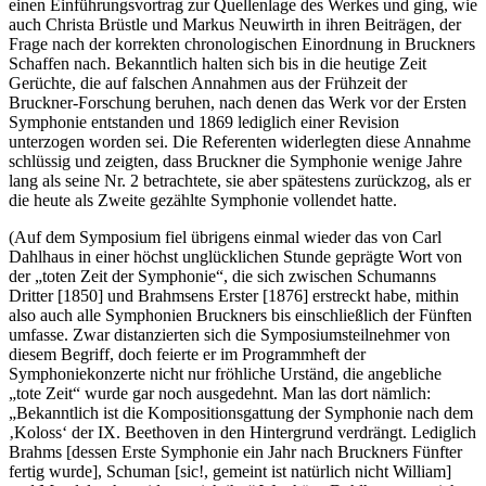
einen Einführungsvortrag zur Quellenlage des Werkes und ging, wie
auch Christa Brüstle und Markus Neuwirth in ihren Beiträgen, der
Frage nach der korrekten chronologischen Einordnung in Bruckners
Schaffen nach. Bekanntlich halten sich bis in die heutige Zeit
Gerüchte, die auf falschen Annahmen aus der Frühzeit der
Bruckner-Forschung beruhen, nach denen das Werk vor der Ersten
Symphonie entstanden und 1869 lediglich einer Revision
unterzogen worden sei. Die Referenten widerlegten diese Annahme
schlüssig und zeigten, dass Bruckner die Symphonie wenige Jahre
lang als seine Nr. 2 betrachtete, sie aber spätestens zurückzog, als er
die heute als Zweite gezählte Symphonie vollendet hatte.
(Auf dem Symposium fiel übrigens einmal wieder das von Carl
Dahlhaus in einer höchst unglücklichen Stunde geprägte Wort von
der „toten Zeit der Symphonie“, die sich zwischen Schumanns
Dritter [1850] und Brahmsens Erster [1876] erstreckt habe, mithin
also auch alle Symphonien Bruckners bis einschließlich der Fünften
umfasse. Zwar distanzierten sich die Symposiumsteilnehmer von
diesem Begriff, doch feierte er im Programmheft der
Symphoniekonzerte nicht nur fröhliche Urständ, die angebliche
„tote Zeit“ wurde gar noch ausgedehnt. Man las dort nämlich:
„Bekanntlich ist die Kompositionsgattung der Symphonie nach dem
‚Koloss‘ der IX. Beethoven in den Hintergrund verdrängt. Lediglich
Brahms [dessen Erste Symphonie ein Jahr nach Bruckners Fünfter
fertig wurde], Schuman [sic!, gemeint ist natürlich nicht William]