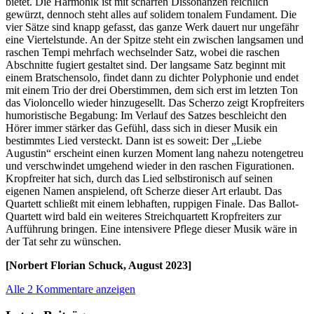
bietet. Die Harmonik ist mit scharfen Dissonanzen reichlich
gewürzt, dennoch steht alles auf solidem tonalem Fundament. Die
vier Sätze sind knapp gefasst, das ganze Werk dauert nur ungefähr
eine Viertelstunde. An der Spitze steht ein zwischen langsamen und
raschen Tempi mehrfach wechselnder Satz, wobei die raschen
Abschnitte fugiert gestaltet sind. Der langsame Satz beginnt mit
einem Bratschensolo, findet dann zu dichter Polyphonie und endet
mit einem Trio der drei Oberstimmen, dem sich erst im letzten Ton
das Violoncello wieder hinzugesellt. Das Scherzo zeigt Kropfreiters
humoristische Begabung: Im Verlauf des Satzes beschleicht den
Hörer immer stärker das Gefühl, dass sich in dieser Musik ein
bestimmtes Lied versteckt. Dann ist es soweit: Der „Liebe
Augustin“ erscheint einen kurzen Moment lang nahezu notengetreu
und verschwindet umgehend wieder in den raschen Figurationen.
Kropfreiter hat sich, durch das Lied selbstironisch auf seinen
eigenen Namen anspielend, oft Scherze dieser Art erlaubt. Das
Quartett schließt mit einem lebhaften, ruppigen Finale. Das Ballot-
Quartett wird bald ein weiteres Streichquartett Kropfreiters zur
Aufführung bringen. Eine intensivere Pflege dieser Musik wäre in
der Tat sehr zu wünschen.
[Norbert Florian Schuck, August 2023]
Alle 2 Kommentare anzeigen