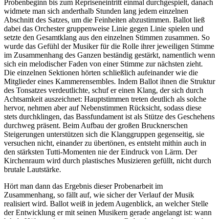
Probenbeginn bis zum Repriseneintritt einmal durchgespielt, danach
widmete man sich anderthalb Stunden lang jedem einzelnen
Abschnitt des Satzes, um die Feinheiten abzustimmen. Ballot ließ
dabei das Orchester gruppenweise Linie gegen Linie spielen und
setzte den Gesamtklang aus den einzelnen Stimmen zusammen. So
wurde das Gefühl der Musiker für die Rolle ihrer jeweiligen Stimme
im Zusammenhang des Ganzen beständig gestärkt, namentlich wenn
sich ein melodischer Faden von einer Stimme zur nächsten zieht.
Die einzelnen Sektionen hörten schließlich aufeinander wie die
Mitglieder eines Kammerensembles. Indem Ballot ihnen die Struktur
des Tonsatzes verdeutlichte, schuf er einen Klang, der sich durch
Achtsamkeit auszeichnet: Hauptstimmen treten deutlich als solche
hervor, nehmen aber auf Nebenstimmen Rücksicht, sodass diese
stets durchklingen, das Bassfundament ist als Stütze des Geschehens
durchweg präsent. Beim Aufbau der großen Brucknerschen
Steigerungen unterstützen sich die Klanggruppen gegenseitig, sie
versuchen nicht, einander zu übertönen, es entsteht mithin auch in
den stärksten Tutti-Momenten nie der Eindruck von Lärm. Der
Kirchenraum wird durch plastisches Musizieren gefüllt, nicht durch
brutale Lautstärke.
Hört man dann das Ergebnis dieser Probenarbeit im
Zusammenhang, so fällt auf, wie sicher der Verlauf der Musik
realisiert wird. Ballot weiß in jedem Augenblick, an welcher Stelle
der Entwicklung er mit seinen Musikern gerade angelangt ist: wann