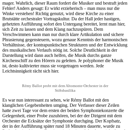
mager. Wahrlich, dieser Raum fordert die Musiker und bestraft jeden
Fehler! Anders gesagt: Er wirkt erzieherisch – man muss nur die
Winke verstehen! Richtig genutzt, wird diese Kirche zu einer
Brutstätte orchestraler Vortragskultur. Da der Hall jeder hastigen,
gehetzten Aufführung sofort den Untergang bereitet, lernt man hier,
sich Zeit zu lassen und dem Klang nachzuspüren. Dem
Verschwimmen kann man nur durch klare Artikulation und sichere
Phrasierung gegensteuern, wozu genaue Kenntnis der harmonischen
Verhältnisse, der kontrapunktischen Strukturen und der Entwicklung
des musikalischen Verlaufs nötig ist. Solche Deutlichkeit in der
Darstellung wird dann auch helfen, die Musik durchs ganze
Kirchenschiff zu den Hörern zu geleiten. Je polyphoner die Musik
ist, desto kultivierter muss sie vorgetragen werden. Jede
Leichtsinnigkeit rächt sich hier.
Rémy Ballot probt mit dem Altomonte-Orchester in der
Stiftsbasilika
Es war nun interessant zu sehen, wie Rémy Ballot mit den
klanglichen Gegebenheiten umging. Der Verfasser dieser Zeilen
hatte zwei Tage vor dem ersten der beiden Symphoniekonzerte die
Gelegenheit, einer Probe zuzuhören, bei der der Dirigent mit dem
Orchester die Ecksätze der Symphonie durchging. Der Kopfsatz,
der in der Aufführung später rund 18 Minuten dauerte, wurde zu