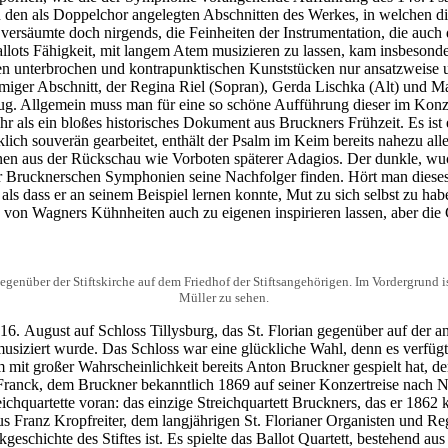
 in den als Doppelchor angelegten Abschnitten des Werkes, in welchen 
versäumte doch nirgends, die Feinheiten der Instrumentation, die auch
 Ballots Fähigkeit, mit langem Atem musizieren zu lassen, kam insbeson
en unterbrochen und kontrapunktischen Kunststücken nur ansatzweise 
immiger Abschnitt, der Regina Riel (Sopran), Gerda Lischka (Alt) und 
ug. Allgemein muss man für eine so schöne Aufführung dieser im Konze
hr als ein bloßes historisches Dokument aus Bruckners Frühzeit. Es ist
lich souverän gearbeitet, enthält der Psalm im Keim bereits nahezu al
inen aus der Rückschau wie Vorboten späterer Adagios. Der dunkle, w
der Brucknerschen Symphonien seine Nachfolger finden. Hört man dieses
 als dass er an seinem Beispiel lernen konnte, Mut zu sich selbst zu ha
on Wagners Kühnheiten auch zu eigenen inspirieren lassen, aber die Gr
 gegenüber der Stiftskirche auf dem Friedhof der Stiftsangehörigen. Im Vordergrun
Müller zu sehen.
 August auf Schloss Tillysburg, das St. Florian gegenüber auf der and
siziert wurde. Das Schloss war eine glückliche Wahl, denn es verfügt
mit großer Wahrscheinlichkeit bereits Anton Bruckner gespielt hat, de
r Franck, dem Bruckner bekanntlich 1869 auf seiner Konzertreise nach 
hquartette voran: das einzige Streichquartett Bruckners, das er 1862 
inus Franz Kropfreiter, dem langjährigen St. Florianer Organisten und
geschichte des Stiftes ist. Es spielte das Ballot Quartett, bestehend au