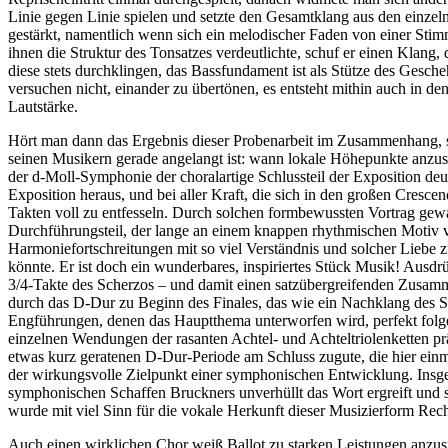
Linie gegen Linie spielen und setzte den Gesamtklang aus den einz
gestärkt, namentlich wenn sich ein melodischer Faden von einer Stim
ihnen die Struktur des Tonsatzes verdeutlichte, schuf er einen Klang
diese stets durchklingen, das Bassfundament ist als Stütze des Gesc
versuchen nicht, einander zu übertönen, es entsteht mithin auch in d
Lautstärke.
Hört man dann das Ergebnis dieser Probenarbeit im Zusammenhang, so f
seinen Musikern gerade angelangt ist: wann lokale Höhepunkte anzuste
der d-Moll-Symphonie der choralartige Schlussteil der Exposition de
Exposition heraus, und bei aller Kraft, die sich in den großen Cres
Takten voll zu entfesseln. Durch solchen formbewussten Vortrag gewa
Durchführungsteil, der lange an einem knappen rhythmischen Motiv 
Harmoniefortschreitungen mit so viel Verständnis und solcher Liebe 
könnte. Er ist doch ein wunderbares, inspiriertes Stück Musik! Ausdrü
3/4-Takte des Scherzos – und damit einen satzübergreifenden Zusammen
durch das D-Dur zu Beginn des Finales, das wie ein Nachklang des S
Engführungen, denen das Hauptthema unterworfen wird, perfekt folgen.
einzelnen Wendungen der rasanten Achtel- und Achteltriolenketten p
etwas kurz geratenen D-Dur-Periode am Schluss zugute, die hier einm
der wirkungsvolle Zielpunkt einer symphonischen Entwicklung. Insges
symphonischen Schaffen Bruckners unverhüllt das Wort ergreift und s
wurde mit viel Sinn für die vokale Herkunft dieser Musizierform Rec
Auch einen wirklichen Chor weiß Ballot zu starken Leistungen anz