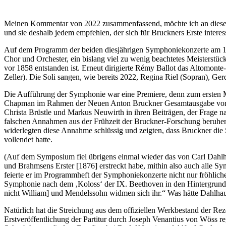
Meinen Kommentar von 2022 zusammenfassend, möchte ich an dieser S
und sie deshalb jedem empfehlen, der sich für Bruckners Erste interess
Auf dem Programm der beiden diesjährigen Symphoniekonzerte am 18. 
Chor und Orchester, ein bislang viel zu wenig beachtetes Meisterstü
vor 1858 entstanden ist. Erneut dirigierte Rémy Ballot das Altomont
Zeller). Die Soli sangen, wie bereits 2022, Regina Riel (Sopran), G
Die Aufführung der Symphonie war eine Premiere, denn zum ersten Ma
Chapman im Rahmen der Neuen Anton Bruckner Gesamtausgabe vorgel
Christa Brüstle und Markus Neuwirth in ihren Beiträgen, der Frage na
falschen Annahmen aus der Frühzeit der Bruckner-Forschung beruhen
widerlegten diese Annahme schlüssig und zeigten, dass Bruckner die S
vollendet hatte.
(Auf dem Symposium fiel übrigens einmal wieder das von Carl Dahlha
und Brahmsens Erster [1876] erstreckt habe, mithin also auch alle S
feierte er im Programmheft der Symphoniekonzerte nicht nur fröhliche
Symphonie nach dem ‚Koloss‘ der IX. Beethoven in den Hintergrund ve
nicht William] und Mendelssohn widmen sich ihr.“ Was hätte Dahlhau
Natürlich hat die Streichung aus dem offiziellen Werkbestand der Re
Erstveröffentlichung der Partitur durch Joseph Venantius von Wöss re