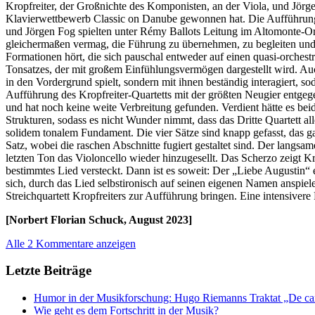
Kropfreiter, der Großnichte des Komponisten, an der Viola, und Jörge
Klavierwettbewerb Classic on Danube gewonnen hat. Die Aufführungen 
und Jörgen Fog spielten unter Rémy Ballots Leitung im Altomonte-Orche
gleichermaßen vermag, die Führung zu übernehmen, zu begleiten und
Formationen hört, die sich pauschal entweder auf einen quasi-orchestra
Tonsatzes, der mit großem Einfühlungsvermögen dargestellt wird. Au
in den Vordergrund spielt, sondern mit ihnen beständig interagiert, s
Aufführung des Kropfreiter-Quartetts mit der größten Neugier entgege
und hat noch keine weite Verbreitung gefunden. Verdient hätte es bei
Strukturen, sodass es nicht Wunder nimmt, dass das Dritte Quartett al
solidem tonalem Fundament. Die vier Sätze sind knapp gefasst, das 
Satz, wobei die raschen Abschnitte fugiert gestaltet sind. Der langsa
letzten Ton das Violoncello wieder hinzugesellt. Das Scherzo zeigt K
bestimmtes Lied versteckt. Dann ist es soweit: Der „Liebe Augustin“
sich, durch das Lied selbstironisch auf seinen eigenen Namen anspielen
Streichquartett Kropfreiters zur Aufführung bringen. Eine intensivere
[Norbert Florian Schuck, August 2023]
Alle 2 Kommentare anzeigen
Letzte Beiträge
Humor in der Musikforschung: Hugo Riemanns Traktat „De cant
Wie geht es dem Fortschritt in der Musik?