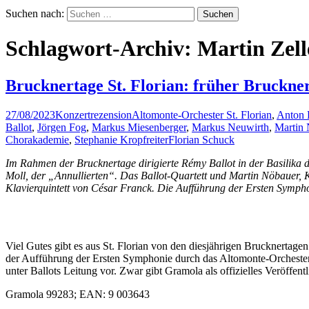
Suchen nach:
Schlagwort-Archiv: Martin Zell
Brucknertage St. Florian: früher Bruckne
27/08/2023
Konzertrezension
Altomonte-Orchester St. Florian
,
Anton 
Ballot
,
Jörgen Fog
,
Markus Miesenberger
,
Markus Neuwirth
,
Martin 
Chorakademie
,
Stephanie Kropfreiter
Florian Schuck
Im Rahmen der Brucknertage dirigierte Rémy Ballot in der Basilika 
Moll, der „Annullierten“. Das Ballot-Quartett und Martin Nöbauer, Kla
Klavierquintett von César Franck. Die Aufführung der Ersten Symph
Viel Gutes gibt es aus St. Florian von den diesjährigen Brucknerta
der Aufführung der Ersten Symphonie durch das Altomonte-Orchester
unter Ballots Leitung vor. Zwar gibt Gramola als offizielles Veröffe
Gramola 99283; EAN: 9 003643