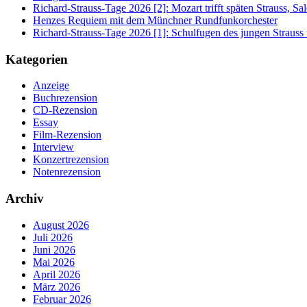
Richard-Strauss-Tage 2026 [2]: Mozart trifft späten Strauss, 
Henzes Requiem mit dem Münchner Rundfunkorchester
Richard-Strauss-Tage 2026 [1]: Schulfugen des jungen Straus
Kategorien
Anzeige
Buchrezension
CD-Rezension
Essay
Film-Rezension
Interview
Konzertrezension
Notenrezension
Archiv
August 2026
Juli 2026
Juni 2026
Mai 2026
April 2026
März 2026
Februar 2026