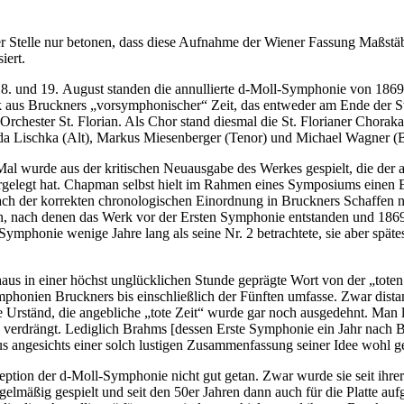
telle nur betonen, dass diese Aufnahme der Wiener Fassung Maßstäbe
iert.
und 19. August standen die annullierte d-Moll-Symphonie von 1869 (fä
ck aus Bruckners „vorsymphonischer“ Zeit, das entweder am Ende der St
e-Orchester St. Florian. Als Chor stand diesmal die St. Florianer Chor
erda Lischka (Alt), Markus Miesenberger (Tenor) und Michael Wagner (B
l wurde aus der kritischen Neuausgabe des Werkes gespielt, die der 
egt hat. Chapman selbst hielt im Rahmen eines Symposiums einen Ei
ch der korrekten chronologischen Einordnung in Bruckners Schaffen nach
, nach denen das Werk vor der Ersten Symphonie entstanden und 1869 l
ymphonie wenige Jahre lang als seine Nr. 2 betrachtete, sie aber späte
us in einer höchst unglücklichen Stunde geprägte Wort von der „toten
ymphonien Bruckners bis einschließlich der Fünften umfasse. Zwar dist
 Urständ, die angebliche „tote Zeit“ wurde gar noch ausgedehnt. Man l
rdrängt. Lediglich Brahms [dessen Erste Symphonie ein Jahr nach Bruc
s angesichts einer solch lustigen Zusammenfassung seiner Idee wohl g
zeption der d-Moll-Symphonie nicht gut getan. Zwar wurde sie seit ihr
gelmäßig gespielt und seit den 50er Jahren dann auch für die Platte a