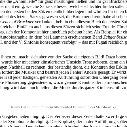
die die „Annullierte“ für ganz misslungen hielten und ihr gar Bruckne
r nicht einig, welche Sätze sie besser, welche schlechter finden sollen
seien den ersten beiden Sätzen deutlich überlegen und würden für einen 
it des letzten Satzes gewesen sei, die Bruckner davon habe absehen l
ssence of Bruckner
verdanken, hebt in ebendiesem Buch den ersten Satz
lreichen Einfällen auch aus diesen Sätzen sichtlich seine Freude. Für
g sich der Komponist hier angeblich gebeugt habe. Als Beispiel für ei
er Autobiographie (in dem bei Laumann erschienenen Band
Zeitgenössis
 I. und der V. Sinfonie konsequent verfolgt“ – das mit Fugati reichlich 
hnen zu, macht sich aber von der Sache ein eigenes Bild! Dazu boten di
urde hier mit echter künstlerischer Umsicht Trotz geboten, denn ein i
en Nachhall zu rechnen, der beständig droht, die Konturen des Erklin
 fordert die Musiker und bestraft jeden Fehler! Anders gesagt: Er wirkt
 der Hall jeder hastigen, gehetzten Aufführung sofort den Untergang bere
e Phrasierung gegensteuern, wozu genaue Kenntnis der harmonischen V
tellung wird dann auch helfen, die Musik durchs ganze Kirchenschiff zu d
Rémy Ballot probt mit dem Altomonte-Orchester in der Stiftsbasilika
n Gegebenheiten umging. Der Verfasser dieser Zeilen hatte zwei Tage 
ze der Symphonie durchging. Der Kopfsatz, der in der Aufführung spät
rthalb Stunden lang jedem einzelnen Abschnitt des Satzes, um die Fein