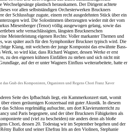
die Wechselgesänge plastisch herauskamen. Der Dirigent achtete
 dieses vor allen selbstständigen Orchesterwerken Bruckners
dere der Schlussfuge zugute, einem recht ausgedehnten Stück über ein
unterzogen wird. Die Solostimmen überzeugten wieder mit der vom
Markus Miesenberger (Tenor) völlig ausgewogen gelang, sowie das
rtleben sehr vernachlässigten, längsten Brucknerschen
 eine Meisterleistung eigenen Rechts: Voller markanter Themen und
les, was später auch für den Symphoniker Bruckner typisch wird. Die
uchtige Klang, mit welchem der junge Komponist das erwähnte Bass-
 Werk, so wird klar, dass Richard Wagner, dessen Werke er erst
ben, zu den eigenen kühnen Einfällen zu stehen und sich nicht mit
undlage, auf der er unter Wagners Einfluss weiterarbeitete, hatte er
d ist das Grab des Komponisten, Organisten und Regens Chori Franz Xaver
eren Seite des Ipfbachtals liegt, ein Kammerkonzert statt, womit
 über einen geräumigen Konzertsaal mit guter Akustik. In diesem
r das Schloss regelmäßig aufsuchte, um dort Klavierunterricht zu
Nancy und Paris begegnete, und der über Bruckners Fähigkeiten als
komponierte und (viel zu bescheiden) nie anders denn als bloße
 Regens Chori, dessen 20. Todestag wir im September begehen und der
s Rémy Ballot und seiner Ehefrau Iris an den Violinen, Stephanie