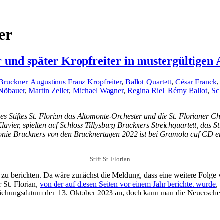
er
r und später Kropfreiter in mustergültigen
Bruckner
,
Augustinus Franz Kropfreiter
,
Ballot-Quartett
,
César Franck
Nöbauer
,
Martin Zeller
,
Michael Wagner
,
Regina Riel
,
Rémy Ballot
,
Sc
des Stiftes St. Florian das Altomonte-Orchester und die St. Florianer
vier, spielten auf Schloss Tillysburg Bruckners Streichquartett, das S
onie Bruckners von den Brucknertagen 2022 ist bei Gramola auf CD e
Stift St. Florian
gen zu berichten. Da wäre zunächst die Meldung, dass eine weitere Fo
 St. Florian,
von der auf diesen Seiten vor einem Jahr berichtet wurde
,
ntlichungsdatum den 13. Oktober 2023 an, doch kann man die Neuerschein