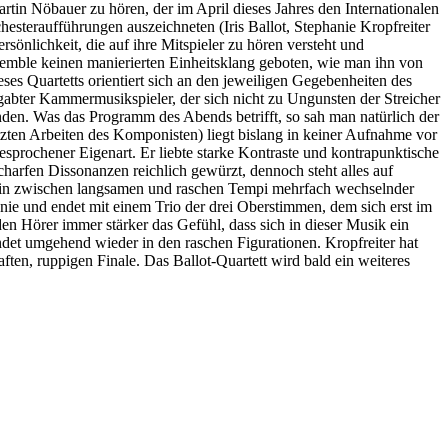
rtin Nöbauer zu hören, der im April dieses Jahres den Internationalen
steraufführungen auszeichneten (Iris Ballot, Stephanie Kropfreiter
sönlichkeit, die auf ihre Mitspieler zu hören versteht und
mble keinen manierierten Einheitsklang geboten, wie man ihn von
eses Quartetts orientiert sich an den jeweiligen Gegebenheiten des
abter Kammermusikspieler, der sich nicht zu Ungunsten der Streicher
fanden. Was das Programm des Abends betrifft, so sah man natürlich der
tzten Arbeiten des Komponisten) liegt bislang in keiner Aufnahme vor
esprochener Eigenart. Er liebte starke Kontraste und kontrapunktische
charfen Dissonanzen reichlich gewürzt, dennoch steht alles auf
t ein zwischen langsamen und raschen Tempi mehrfach wechselnder
onie und endet mit einem Trio der drei Oberstimmen, dem sich erst im
den Hörer immer stärker das Gefühl, dass sich in dieser Musik ein
det umgehend wieder in den raschen Figurationen. Kropfreiter hat
aften, ruppigen Finale. Das Ballot-Quartett wird bald ein weiteres