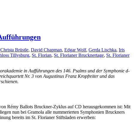
 Aufführungen
,
Christa Brüstle
,
David Chapman
,
Edgar Wolf
,
Gerda Lischka
,
Iris
hloss Tillysburg
,
St. Florian
,
St. Florianer Brucknertage
,
St. Florianer
 Chorakademie in Aufführungen des 146. Psalms und der Symphonie d-
treichquartett Nr. 3 von Augustinus Franz Kropfreiter und das
rschienen.
lge von Rémy Ballots Bruckner-Zyklus auf CD herausgekommen ist: Mit
 liegen nun bei Gramola alle nummerierten Symphonien Bruckners
ung bereits im St. Florianer Stiftsladen erwerben: