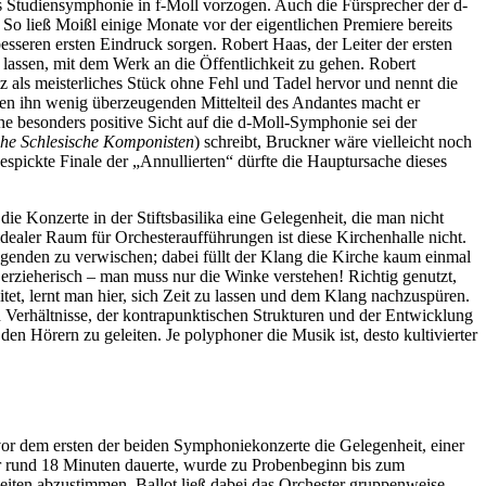
rs Studiensymphonie in f-Moll vorzogen. Auch die Fürsprecher der d-
. So ließ Moißl einige Monate vor der eigentlichen Premiere bereits
besseren ersten Eindruck sorgen. Robert Haas, der Leiter der ersten
assen, mit dem Werk an die Öffentlichkeit zu gehen. Robert
 als meisterliches Stück ohne Fehl und Tadel hervor und nennt die
 den ihn wenig überzeugenden Mittelteil des Andantes macht er
ne besonders positive Sicht auf die d-Moll-Symphonie sei der
che Schlesische Komponisten
) schreibt, Bruckner wäre vielleicht noch
gespickte Finale der „Annullierten“ dürfte die Hauptursache dieses
e Konzerte in der Stiftsbasilika eine Gelegenheit, die man nicht
dealer Raum für Orchesteraufführungen ist diese Kirchenhalle nicht.
genden zu verwischen; dabei füllt der Klang die Kirche kaum einmal
 erzieherisch – man muss nur die Winke verstehen! Richtig genutzt,
itet, lernt man hier, sich Zeit zu lassen und dem Klang nachzuspüren.
erhältnisse, der kontrapunktischen Strukturen und der Entwicklung
en Hörern zu geleiten. Je polyphoner die Musik ist, desto kultivierter
vor dem ersten der beiden Symphoniekonzerte die Gelegenheit, einer
er rund 18 Minuten dauerte, wurde zu Probenbeginn bis zum
heiten abzustimmen. Ballot ließ dabei das Orchester gruppenweise