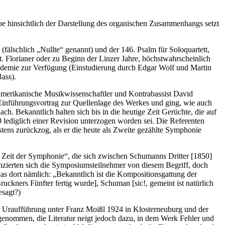
 hinsichtlich der Darstellung des organischen Zusammenhangs setzt
lschlich „Nullte“ genannt) und der 146. Psalm für Soloquartett,
. Florianer oder zu Beginn der Linzer Jahre, höchstwahrscheinlich
akademie zur Verfügung (Einstudierung durch Edgar Wolf und Martin
ass).
amerikanische Musikwissenschaftler und Kontrabassist David
nführungsvortrag zur Quellenlage des Werkes und ging, wie auch
. Bekanntlich halten sich bis in die heutige Zeit Gerüchte, die auf
ediglich einer Revision unterzogen worden sei. Die Referenten
stens zurückzog, als er die heute als Zweite gezählte Symphonie
 Zeit der Symphonie“, die sich zwischen Schumanns Dritter [1850]
anzierten sich die Symposiumsteilnehmer von diesem Begriff, doch
as dort nämlich: „Bekanntlich ist die Kompositionsgattung der
kners Fünfter fertig wurde], Schuman [sic!, gemeint ist natürlich
esagt?)
er Uraufführung unter Franz Moißl 1924 in Klosterneuburg und der
ufgenommen, die Literatur neigt jedoch dazu, in dem Werk Fehler und