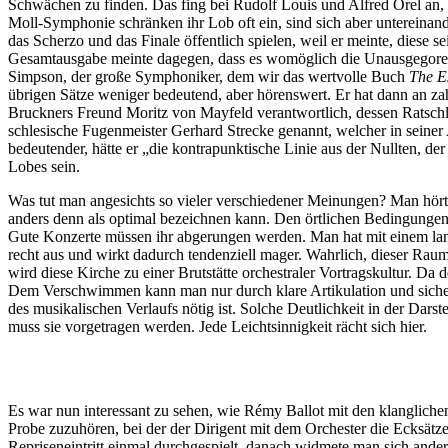
Schwächen zu finden. Das fing bei Rudolf Louis und Alfred Orel an, 
Moll-Symphonie schränken ihr Lob oft ein, sind sich aber untereinande
das Scherzo und das Finale öffentlich spielen, weil er meinte, diese 
Gesamtausgabe meinte dagegen, dass es womöglich die Unausgegorenhe
Simpson, der große Symphoniker, dem wir das wertvolle Buch
The E
übrigen Sätze weniger bedeutend, aber hörenswert. Er hat dann an zah
Bruckners Freund Moritz von Mayfeld verantwortlich, dessen Ratschla
schlesische Fugenmeister Gerhard Strecke genannt, welcher in sein
bedeutender, hätte er „die kontrapunktische Linie aus der Nullten, der
Lobes sein.
Was tut man angesichts so vieler verschiedener Meinungen? Man hört i
anders denn als optimal bezeichnen kann. Den örtlichen Bedingungen w
Gute Konzerte müssen ihr abgerungen werden. Man hat mit einem lang
recht aus und wirkt dadurch tendenziell mager. Wahrlich, dieser Raum
wird diese Kirche zu einer Brutstätte orchestraler Vortragskultur. Da
Dem Verschwimmen kann man nur durch klare Artikulation und sicher
des musikalischen Verlaufs nötig ist. Solche Deutlichkeit in der Dars
muss sie vorgetragen werden. Jede Leichtsinnigkeit rächt sich hier.
Es war nun interessant zu sehen, wie Rémy Ballot mit den klangliche
Probe zuzuhören, bei der der Dirigent mit dem Orchester die Ecksät
Repriseneintritt einmal durchgespielt, danach widmete man sich ande