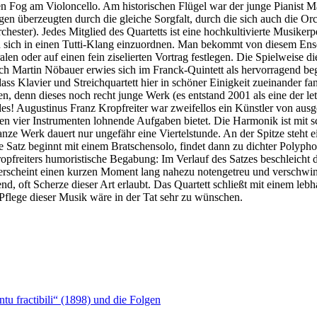
n Fog am Violoncello. Am historischen Flügel war der junge Pianist Ma
überzeugten durch die gleiche Sorgfalt, durch die sich auch die Orche
ster). Jedes Mitglied des Quartetts ist eine hochkultivierte Musikerper
 sich in einen Tutti-Klang einzuordnen. Man bekommt von diesem Ense
len oder auf einen fein ziselierten Vortrag festlegen. Die Spielweise di
ch Martin Nöbauer erwies sich im Franck-Quintett als hervorragend beg
odass Klavier und Streichquartett hier in schöner Einigkeit zueinander 
n, denn dieses noch recht junge Werk (es entstand 2001 als eine der le
des! Augustinus Franz Kropfreiter war zweifellos ein Künstler von ausg
len vier Instrumenten lohnende Aufgaben bietet. Die Harmonik ist mit s
ganze Werk dauert nur ungefähr eine Viertelstunde. An der Spitze steh
me Satz beginnt mit einem Bratschensolo, findet dann zu dichter Polyph
ropfreiters humoristische Begabung: Im Verlauf des Satzes beschleicht 
 erscheint einen kurzen Moment lang nahezu notengetreu und verschwin
d, oft Scherze dieser Art erlaubt. Das Quartett schließt mit einem lebh
 Pflege dieser Musik wäre in der Tat sehr zu wünschen.
u fractibili“ (1898) und die Folgen