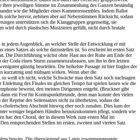
lle ihrer jeweiligen Stimme im Zusammenhang des Ganzen beständig
einander wie die Mitglieder eines Kammerensembles. Indem Ballot
h als solche hervor, nehmen aber auf Nebenstimmen Rücksicht, sodass
rungen unterstützen sich die Klanggruppen gegenseitig, sie
 wird durch plastisches Musizieren gefüllt, nicht durch brutale
ß in jedem Augenblick, an welcher Stelle der Entwicklung er mit
nes Satzes als solche darzustellen ist. So erscheint im ersten Satz
t hat. Die Durchführung wächst ohne Hast aus der Ruhe am Ende der
 in der Coda einen Sturm zusammenzubrauen, um ihn in den letzten
gsten günstig beurteilen. Die heikelste Passage ist hier fraglos der
kann kurzatmig und mühsam wirken. Wenn aber die
hen, so weiß ich nicht, welche Schwäche man dem Satz noch nachsagen
r Einleitung des Finales im gleichen Tempo hat spielen lassen wie die
ymphonie beweist, den meisten Dirigenten entgeht. (Bruckner gibt
 dann ein Fest für Kontrapunktfreunde, denn man konnte den vielen
der Reprise des Seitensatzes nicht zu überhetzen, sodass die
ch-cholerischen Abschnitt hinweg eher noch zunahm. Dies kam der
ie unter weniger begabten Händen herauszukommen pflegt, sondern wie
en hat: den Choral, der in diesem Werk zum ersten Mal im
Den entsprechenden Stellen im ersten, zweiten und vierten Satz
salms bewies. Die überwiegend aus Laien zusammengesetzte