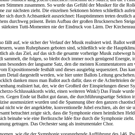
elnen Stimmen zusammen. So wurde das Gefühl der Musiker für die Ro
me zur nächsten zieht. Die einzelnen Sektionen hörten schließlich auf
, der sich durch Achtsamkeit auszeichnet: Hauptstimmen treten deutlic
hehens durchweg präsent. Beim Aufbau der großen Brucknerschen Steige
en stärksten Tutti-Momenten nie der Eindruck von Lärm. Der Kirchenraum
ällt auf, wie sicher der Verlauf der Musik realisiert wird. Ballot wei
uern, wann Ruhephasen geboten sind, schließlich wie die Hauptklimax ei
utlich als das Ziel, auf das sich die gesamte vorherige Musik zubeweg
cendi sammelt, die folgen, so bleibt doch immer noch genügend Energie,
nn besonders der langsame Satz, den die meisten Kommentatoren am weni
vom Expositionsende festhält und dieses ausgiebig sequenziert. Das 
zum Detail dargestellt werden, wie hier unter Ballots Leitung gesche
cklich danken muss man Ballot auch dafür, dass er die Achteltriolen de
hang realisiert hat, der, wie der Großteil der Einspielungen dieser S
cherzo-Schlussakkords wirkt, einen weiteren Wink!) Das Finale wurde
 Gegen Ende tat Ballot gut daran, die durchführungsartige Sektion in 
räzise ausmusiziert wurden und die Spannung über den ganzen chaotis
al nicht wie der angeklebte, konventionelle Jubel erschien, als der s
amt betrachtet zeigte sich, dass die Symphonie einen heimlichen Held
ich beinahe wie eine Berliozsche Idée fixe durch die Symphonie zieht. 
hnung getragen. Das Orchester sang als instrumentaler Chor.
uspornen, wie die der Symphonie vorangehende Aufführung des 146. P