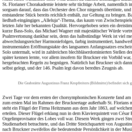
St. Florianer Chorakademie leistete sehr tüchtige Arbeit, namentlich
sorgsam darauf, dass das Orchester den Chor nirgends übertönte, und 
entstandene Stück bereits reichlich enthält, zur Geltung zu bringen.
liedhaft-eingängiges „Alleluja“-Thema, das kaum von Zwischenspiel
letzten Jahr her bekannten Qualität. Hervorgehoben seien ein dreist
kurze Bass-Solo, das Michael Wagner mit majestätischer Würde vortr
Psalmvertonung dankbar sein, denn das halbstündige Werk ist viel me
abwechslungsreicher Harmoniefolgen, farbig instrumentiert, handwerk
instrumentalen Eröffnungstakte des langsamen Anfangssatzes ersche
Solo untermalt, wird in zahlreichen blechbläserdominierten Stellen 
später kennen lernte, vor allem insofern für Bruckner ein Vorbild war,
hergebrachten Regeln zu begnügen. Natürlich hat Bruckner sich dann v
selbst gelegt, und der 146. Psalm legt davon beredtes Zeugnis ab.
Die Grabstätte Augustinus Franz Kropfreiters (Bildmitte) befindet sich
Zwei Tage vor dem ersten der chorsymphonischen Konzerte fand am 16.
zum ersten Mal im Rahmen der Brucknertage außerhalb St. Florians mu
steht ein Flügel der Firma Heitzmann aus dem Jahr 1863, auf welchem 
erteilen. Dieser Flügel erklang nun in dem Klavierquintett von Césa
Orgelimprovisator des Lobes voll war. Diesem Werk gingen zwei Streic
Studienarbeit betrachtete, und das Dritte Streichquartett von August
nach Bruckner zweifellos die bedeutendste Persönlichkeit in der Musik