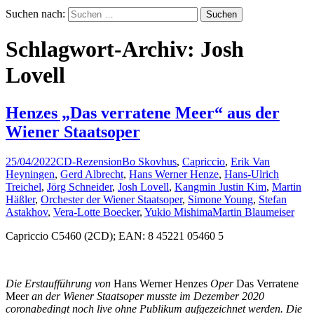
Suchen nach:
Schlagwort-Archiv: Josh
Lovell
Henzes „Das verratene Meer“ aus der
Wiener Staatsoper
25/04/2022
CD-Rezension
Bo Skovhus
,
Capriccio
,
Erik Van
Heyningen
,
Gerd Albrecht
,
Hans Werner Henze
,
Hans-Ulrich
Treichel
,
Jörg Schneider
,
Josh Lovell
,
Kangmin Justin Kim
,
Martin
Häßler
,
Orchester der Wiener Staatsoper
,
Simone Young
,
Stefan
Astakhov
,
Vera-Lotte Boecker
,
Yukio Mishima
Martin Blaumeiser
Capriccio C5460 (2CD); EAN: 8 45221 05460 5
Die Erstaufführung von
Hans Werner Henzes
Oper
Das Verratene
Meer
an der Wiener Staatsoper musste im Dezember 2020
coronabedingt noch live ohne Publikum aufgezeichnet werden. Die