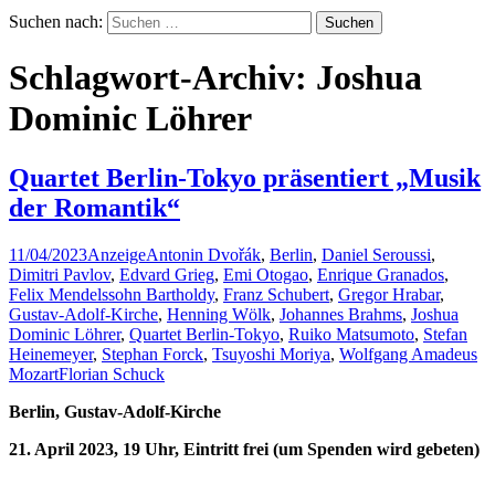
Suchen nach:
Schlagwort-Archiv: Joshua
Dominic Löhrer
Quartet Berlin-Tokyo präsentiert „Musik
der Romantik“
11/04/2023
Anzeige
Antonin Dvořák
,
Berlin
,
Daniel Seroussi
,
Dimitri Pavlov
,
Edvard Grieg
,
Emi Otogao
,
Enrique Granados
,
Felix Mendelssohn Bartholdy
,
Franz Schubert
,
Gregor Hrabar
,
Gustav-Adolf-Kirche
,
Henning Wölk
,
Johannes Brahms
,
Joshua
Dominic Löhrer
,
Quartet Berlin-Tokyo
,
Ruiko Matsumoto
,
Stefan
Heinemeyer
,
Stephan Forck
,
Tsuyoshi Moriya
,
Wolfgang Amadeus
Mozart
Florian Schuck
Berlin, Gustav-Adolf-Kirche
21. April 2023, 19 Uhr, Eintritt frei (um Spenden wird gebeten)