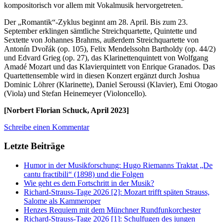
kompositorisch vor allem mit Vokalmusik hervorgetreten.
Der „Romantik“-Zyklus beginnt am 28. April. Bis zum 23.
September erklingen sämtliche Streichquartette, Quintette und
Sextette von Johannes Brahms, außerdem Streichquartette von
Antonín Dvořák (op. 105), Felix Mendelssohn Bartholdy (op. 44/2)
und Edvard Grieg (op. 27), das Klarinettenquintett von Wolfgang
Amadé Mozart und das Klavierquintett von Enrique Granados. Das
Quartettensemble wird in diesen Konzert ergänzt durch Joshua
Dominic Löhrer (Klarinette), Daniel Seroussi (Klavier), Emi Otogao
(Viola) und Stefan Heinemeyer (Violoncello).
[Norbert Florian Schuck, April 2023]
Schreibe einen Kommentar
Letzte Beiträge
Humor in der Musikforschung: Hugo Riemanns Traktat „De
cantu fractibili“ (1898) und die Folgen
Wie geht es dem Fortschritt in der Musik?
Richard-Strauss-Tage 2026 [2]: Mozart trifft späten Strauss,
Salome als Kammeroper
Henzes Requiem mit dem Münchner Rundfunkorchester
Richard-Strauss-Tage 2026 [1]: Schulfugen des jungen