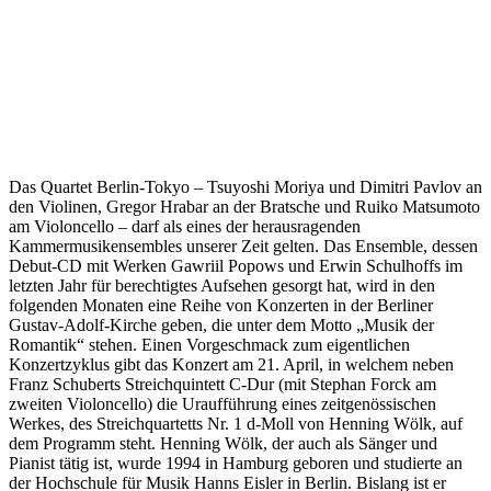
Das Quartet Berlin-Tokyo – Tsuyoshi Moriya und Dimitri Pavlov an
den Violinen, Gregor Hrabar an der Bratsche und Ruiko Matsumoto
am Violoncello – darf als eines der herausragenden
Kammermusikensembles unserer Zeit gelten. Das Ensemble, dessen
Debut-CD mit Werken Gawriil Popows und Erwin Schulhoffs im
letzten Jahr für berechtigtes Aufsehen gesorgt hat, wird in den
folgenden Monaten eine Reihe von Konzerten in der Berliner
Gustav-Adolf-Kirche geben, die unter dem Motto „Musik der
Romantik“ stehen. Einen Vorgeschmack zum eigentlichen
Konzertzyklus gibt das Konzert am 21. April, in welchem neben
Franz Schuberts Streichquintett C-Dur (mit Stephan Forck am
zweiten Violoncello) die Uraufführung eines zeitgenössischen
Werkes, des Streichquartetts Nr. 1 d-Moll von Henning Wölk, auf
dem Programm steht. Henning Wölk, der auch als Sänger und
Pianist tätig ist, wurde 1994 in Hamburg geboren und studierte an
der Hochschule für Musik Hanns Eisler in Berlin. Bislang ist er