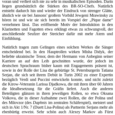
voran und verliert sich nie zu sehr in musikalischen Episoden. Darin
liegen grundsätzlich die Stärken des BR-SO-Chefs. Natürlich
entsteht dadurch hin und wieder der Eindruck von strenger Glätte,
ähnlich wie sie bei Jansons’ großem Vorbild Jewgeni Mrawinsky zu
hören ist und wie sie sich bereits im Vorspiel der „Pique dame“
vernehmen lässt. Das eröffnende Motiv der Introduktion in den
Klarinetten und Fagotten etwa erklingt etwas zu schwungvoll, der
anschließende Seufzer der Streicher dafür mit mehr Atem und
Einfühlung.
Natürlich tragen zum Gelingen eines solchen Werkes die Sänger
entscheidend bei. In den Hauptrollen wirken Misha Didyk, der
beliebte ukrainische Tenor, dem der Hermann von Anbeginn seiner
Karriere an auf den Leib geschnitten wurde, der jedoch im
deutschen Sprachraum bisher kaum mit Engagements präsent ist,
sowie in der Rolle der Lisa die gebürtige St. Petersburgerin Tatiana
Serjan, die sich seit ihrem Debüt in Turin 2002 zu einer Expertin
bezüglich Verdi und Puccini entwickeln konnte, und nicht zuletzt
die Kirow-Veteranin Larissa Djadkowa, die mit ihren über 60 Jahren
die Idealbesetzung für die Gräfin liefert. Auch die anderen
Beteiligten glänzen in ihren jeweiligen Rollen, so etwa Oksana
Volkova, die in dieser Aufnahme zwei Rollen, die der Polina und
des Milovzor (des
Daphnis
im zentralen Schäferspiel), meistert und
sich in Akt 1/Nr. 7 (Duett Lisa-Polina) als Partnerin Serjans mehr als
ebenbürtig erweist. Sehr schön auch Alexey Markov als Fürst