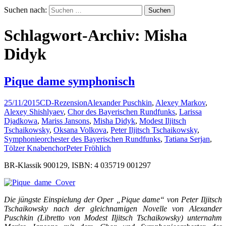
Suchen nach:
Schlagwort-Archiv: Misha
Didyk
Pique dame symphonisch
25/11/2015
CD-Rezension
Alexander Puschkin
,
Alexey Markov
,
Alexey Shishlyaev
,
Chor des Bayerischen Rundfunks
,
Larissa
Djadkowa
,
Mariss Jansons
,
Misha Didyk
,
Modest Iljitsch
Tschaikowsky
,
Oksana Volkova
,
Peter Iljitsch Tschaikowsky
,
Symphonieorchester des Bayerischen Rundfunks
,
Tatiana Serjan
,
Tölzer Knabenchor
Peter Fröhlich
BR-Klassik 900129, ISBN: 4 035719 001297
Die jüngste Einspielung der Oper „Pique dame“ von Peter Iljitsch
Tschaikowsky nach der gleichnamigen Novelle von Alexander
Puschkin (Libretto von Modest Iljitsch Tschaikowsky) unternahm