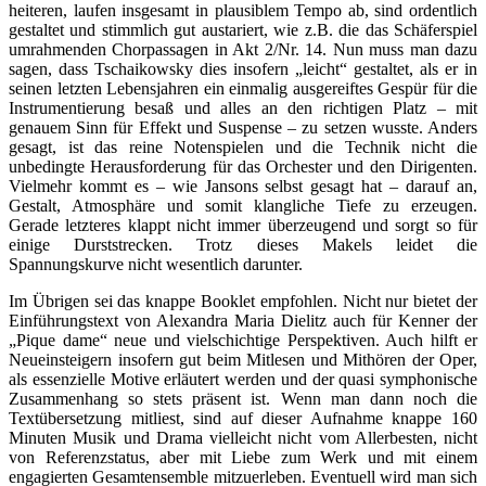
heiteren, laufen insgesamt in plausiblem Tempo ab, sind ordentlich
gestaltet und stimmlich gut austariert, wie z.B. die das Schäferspiel
umrahmenden Chorpassagen in Akt 2/Nr. 14. Nun muss man dazu
sagen, dass Tschaikowsky dies insofern „leicht“ gestaltet, als er in
seinen letzten Lebensjahren ein einmalig ausgereiftes Gespür für die
Instrumentierung besaß und alles an den richtigen Platz – mit
genauem Sinn für Effekt und Suspense – zu setzen wusste. Anders
gesagt, ist das reine Notenspielen und die Technik nicht die
unbedingte Herausforderung für das Orchester und den Dirigenten.
Vielmehr kommt es – wie Jansons selbst gesagt hat – darauf an,
Gestalt, Atmosphäre und somit klangliche Tiefe zu erzeugen.
Gerade letzteres klappt nicht immer überzeugend und sorgt so für
einige Durststrecken. Trotz dieses Makels leidet die
Spannungskurve nicht wesentlich darunter.
Im Übrigen sei das knappe Booklet empfohlen. Nicht nur bietet der
Einführungstext von Alexandra Maria Dielitz auch für Kenner der
„Pique dame“ neue und vielschichtige Perspektiven. Auch hilft er
Neueinsteigern insofern gut beim Mitlesen und Mithören der Oper,
als essenzielle Motive erläutert werden und der quasi symphonische
Zusammenhang so stets präsent ist. Wenn man dann noch die
Textübersetzung mitliest, sind auf dieser Aufnahme knappe 160
Minuten Musik und Drama vielleicht nicht vom Allerbesten, nicht
von Referenzstatus, aber mit Liebe zum Werk und mit einem
engagierten Gesamtensemble mitzuerleben. Eventuell wird man sich