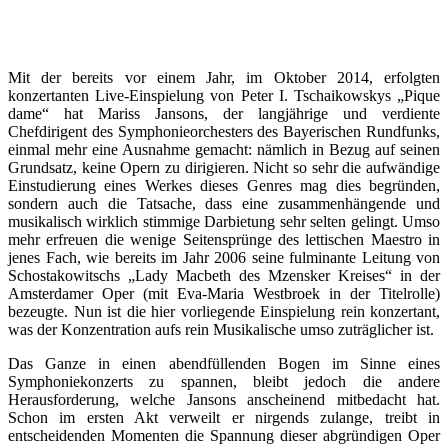
Mit der bereits vor einem Jahr, im Oktober 2014, erfolgten
konzertanten Live-Einspielung von Peter I. Tschaikowskys „Pique
dame“ hat Mariss Jansons, der langjährige und verdiente
Chefdirigent des Symphonieorchesters des Bayerischen Rundfunks,
einmal mehr eine Ausnahme gemacht: nämlich in Bezug auf seinen
Grundsatz, keine Opern zu dirigieren. Nicht so sehr die aufwändige
Einstudierung eines Werkes dieses Genres mag dies begründen,
sondern auch die Tatsache, dass eine zusammenhängende und
musikalisch wirklich stimmige Darbietung sehr selten gelingt. Umso
mehr erfreuen die wenige Seitensprünge des lettischen Maestro in
jenes Fach, wie bereits im Jahr 2006 seine fulminante Leitung von
Schostakowitschs „Lady Macbeth des Mzensker Kreises“ in der
Amsterdamer Oper (mit Eva-Maria Westbroek in der Titelrolle)
bezeugte. Nun ist die hier vorliegende Einspielung rein konzertant,
was der Konzentration aufs rein Musikalische umso zuträglicher ist.
Das Ganze in einen abendfüllenden Bogen im Sinne eines
Symphoniekonzerts zu spannen, bleibt jedoch die andere
Herausforderung, welche Jansons anscheinend mitbedacht hat.
Schon im ersten Akt verweilt er nirgends zulange, treibt in
entscheidenden Momenten die Spannung dieser abgründigen Oper