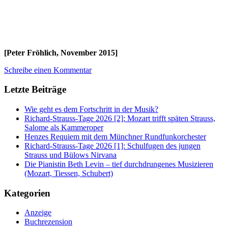
[Peter Fröhlich, November 2015]
Schreibe einen Kommentar
Letzte Beiträge
Wie geht es dem Fortschritt in der Musik?
Richard-Strauss-Tage 2026 [2]: Mozart trifft späten Strauss,
Salome als Kammeroper
Henzes Requiem mit dem Münchner Rundfunkorchester
Richard-Strauss-Tage 2026 [1]: Schulfugen des jungen
Strauss und Bülows Nirvana
Die Pianistin Beth Levin – tief durchdrungenes Musizieren
(Mozart, Tiessen, Schubert)
Kategorien
Anzeige
Buchrezension