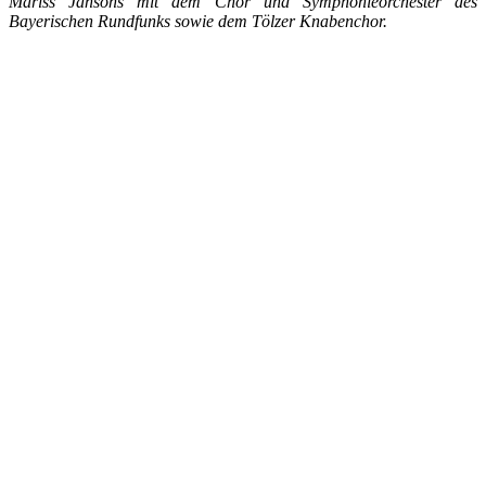
Mariss Jansons mit dem Chor und Symphonieorchester des
Bayerischen Rundfunks sowie dem Tölzer Knabenchor.