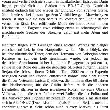
voran und verliert sich nie zu sehr in musikalischen Episoden. Darin
liegen grundsätzlich die Stärken des BR-SO-Chefs. Natürlich
entsteht dadurch hin und wieder der Eindruck von strenger Glätte,
ähnlich wie sie bei Jansons’ großem Vorbild Jewgeni Mrawinsky zu
hören ist und wie sie sich bereits im Vorspiel der „Pique dame“
vernehmen lässt. Das eröffnende Motiv der Introduktion in den
Klarinetten und Fagotten etwa erklingt etwas zu schwungvoll, der
anschließende Seufzer der Streicher dafür mit mehr Atem und
Einfühlung.
Natürlich tragen zum Gelingen eines solchen Werkes die Sänger
entscheidend bei. In den Hauptrollen wirken Misha Didyk, der
beliebte ukrainische Tenor, dem der Hermann von Anbeginn seiner
Karriere an auf den Leib geschnitten wurde, der jedoch im
deutschen Sprachraum bisher kaum mit Engagements präsent ist,
sowie in der Rolle der Lisa die gebürtige St. Petersburgerin Tatiana
Serjan, die sich seit ihrem Debüt in Turin 2002 zu einer Expertin
bezüglich Verdi und Puccini entwickeln konnte, und nicht zuletzt
die Kirow-Veteranin Larissa Djadkowa, die mit ihren über 60 Jahren
die Idealbesetzung für die Gräfin liefert. Auch die anderen
Beteiligten glänzen in ihren jeweiligen Rollen, so etwa Oksana
Volkova, die in dieser Aufnahme zwei Rollen, die der Polina und
des Milovzor (des
Daphnis
im zentralen Schäferspiel), meistert und
sich in Akt 1/Nr. 7 (Duett Lisa-Polina) als Partnerin Serjans mehr als
ebenbürtig erweist. Sehr schön auch Alexey Markov als Fürst