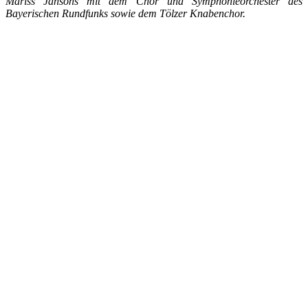
Mariss Jansons mit dem Chor und Symphonieorchester des
Bayerischen Rundfunks sowie dem Tölzer Knabenchor.