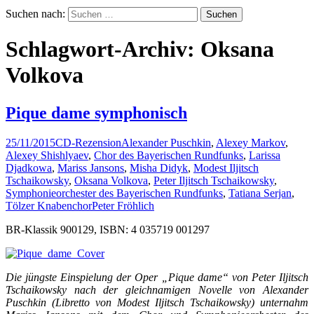
Suchen nach:
Schlagwort-Archiv: Oksana
Volkova
Pique dame symphonisch
25/11/2015
CD-Rezension
Alexander Puschkin
,
Alexey Markov
,
Alexey Shishlyaev
,
Chor des Bayerischen Rundfunks
,
Larissa
Djadkowa
,
Mariss Jansons
,
Misha Didyk
,
Modest Iljitsch
Tschaikowsky
,
Oksana Volkova
,
Peter Iljitsch Tschaikowsky
,
Symphonieorchester des Bayerischen Rundfunks
,
Tatiana Serjan
,
Tölzer Knabenchor
Peter Fröhlich
BR-Klassik 900129, ISBN: 4 035719 001297
Die jüngste Einspielung der Oper „Pique dame“ von Peter Iljitsch
Tschaikowsky nach der gleichnamigen Novelle von Alexander
Puschkin (Libretto von Modest Iljitsch Tschaikowsky) unternahm