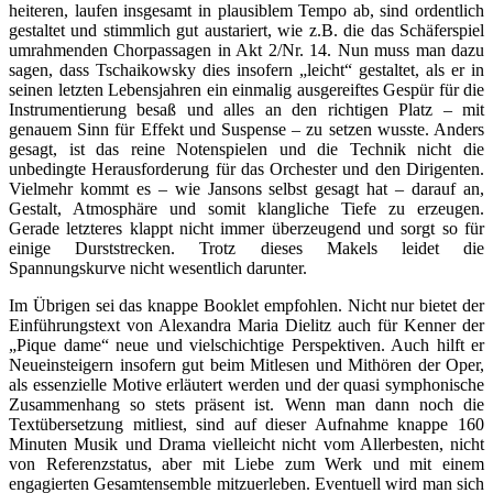
heiteren, laufen insgesamt in plausiblem Tempo ab, sind ordentlich
gestaltet und stimmlich gut austariert, wie z.B. die das Schäferspiel
umrahmenden Chorpassagen in Akt 2/Nr. 14. Nun muss man dazu
sagen, dass Tschaikowsky dies insofern „leicht“ gestaltet, als er in
seinen letzten Lebensjahren ein einmalig ausgereiftes Gespür für die
Instrumentierung besaß und alles an den richtigen Platz – mit
genauem Sinn für Effekt und Suspense – zu setzen wusste. Anders
gesagt, ist das reine Notenspielen und die Technik nicht die
unbedingte Herausforderung für das Orchester und den Dirigenten.
Vielmehr kommt es – wie Jansons selbst gesagt hat – darauf an,
Gestalt, Atmosphäre und somit klangliche Tiefe zu erzeugen.
Gerade letzteres klappt nicht immer überzeugend und sorgt so für
einige Durststrecken. Trotz dieses Makels leidet die
Spannungskurve nicht wesentlich darunter.
Im Übrigen sei das knappe Booklet empfohlen. Nicht nur bietet der
Einführungstext von Alexandra Maria Dielitz auch für Kenner der
„Pique dame“ neue und vielschichtige Perspektiven. Auch hilft er
Neueinsteigern insofern gut beim Mitlesen und Mithören der Oper,
als essenzielle Motive erläutert werden und der quasi symphonische
Zusammenhang so stets präsent ist. Wenn man dann noch die
Textübersetzung mitliest, sind auf dieser Aufnahme knappe 160
Minuten Musik und Drama vielleicht nicht vom Allerbesten, nicht
von Referenzstatus, aber mit Liebe zum Werk und mit einem
engagierten Gesamtensemble mitzuerleben. Eventuell wird man sich