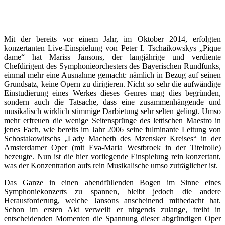
Mit der bereits vor einem Jahr, im Oktober 2014, erfolgten
konzertanten Live-Einspielung von Peter I. Tschaikowskys „Pique
dame“ hat Mariss Jansons, der langjährige und verdiente
Chefdirigent des Symphonieorchesters des Bayerischen Rundfunks,
einmal mehr eine Ausnahme gemacht: nämlich in Bezug auf seinen
Grundsatz, keine Opern zu dirigieren. Nicht so sehr die aufwändige
Einstudierung eines Werkes dieses Genres mag dies begründen,
sondern auch die Tatsache, dass eine zusammenhängende und
musikalisch wirklich stimmige Darbietung sehr selten gelingt. Umso
mehr erfreuen die wenige Seitensprünge des lettischen Maestro in
jenes Fach, wie bereits im Jahr 2006 seine fulminante Leitung von
Schostakowitschs „Lady Macbeth des Mzensker Kreises“ in der
Amsterdamer Oper (mit Eva-Maria Westbroek in der Titelrolle)
bezeugte. Nun ist die hier vorliegende Einspielung rein konzertant,
was der Konzentration aufs rein Musikalische umso zuträglicher ist.
Das Ganze in einen abendfüllenden Bogen im Sinne eines
Symphoniekonzerts zu spannen, bleibt jedoch die andere
Herausforderung, welche Jansons anscheinend mitbedacht hat.
Schon im ersten Akt verweilt er nirgends zulange, treibt in
entscheidenden Momenten die Spannung dieser abgründigen Oper