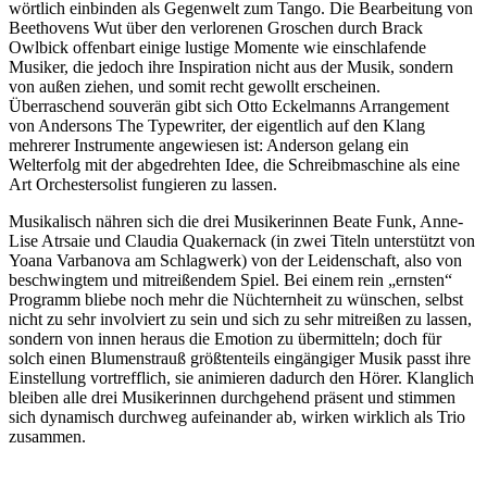
wörtlich einbinden als Gegenwelt zum Tango. Die Bearbeitung von
Beethovens Wut über den verlorenen Groschen durch Brack
Owlbick offenbart einige lustige Momente wie einschlafende
Musiker, die jedoch ihre Inspiration nicht aus der Musik, sondern
von außen ziehen, und somit recht gewollt erscheinen.
Überraschend souverän gibt sich Otto Eckelmanns Arrangement
von Andersons The Typewriter, der eigentlich auf den Klang
mehrerer Instrumente angewiesen ist: Anderson gelang ein
Welterfolg mit der abgedrehten Idee, die Schreibmaschine als eine
Art Orchestersolist fungieren zu lassen.
Musikalisch nähren sich die drei Musikerinnen Beate Funk, Anne-
Lise Atrsaie und Claudia Quakernack (in zwei Titeln unterstützt von
Yoana Varbanova am Schlagwerk) von der Leidenschaft, also von
beschwingtem und mitreißendem Spiel. Bei einem rein „ernsten“
Programm bliebe noch mehr die Nüchternheit zu wünschen, selbst
nicht zu sehr involviert zu sein und sich zu sehr mitreißen zu lassen,
sondern von innen heraus die Emotion zu übermitteln; doch für
solch einen Blumenstrauß größtenteils eingängiger Musik passt ihre
Einstellung vortrefflich, sie animieren dadurch den Hörer. Klanglich
bleiben alle drei Musikerinnen durchgehend präsent und stimmen
sich dynamisch durchweg aufeinander ab, wirken wirklich als Trio
zusammen.