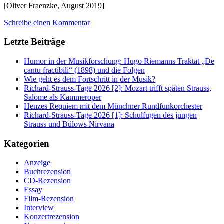
[Oliver Fraenzke, August 2019]
Schreibe einen Kommentar
Letzte Beiträge
Humor in der Musikforschung: Hugo Riemanns Traktat „De
cantu fractibili“ (1898) und die Folgen
Wie geht es dem Fortschritt in der Musik?
Richard-Strauss-Tage 2026 [2]: Mozart trifft späten Strauss,
Salome als Kammeroper
Henzes Requiem mit dem Münchner Rundfunkorchester
Richard-Strauss-Tage 2026 [1]: Schulfugen des jungen
Strauss und Bülows Nirvana
Kategorien
Anzeige
Buchrezension
CD-Rezension
Essay
Film-Rezension
Interview
Konzertrezension