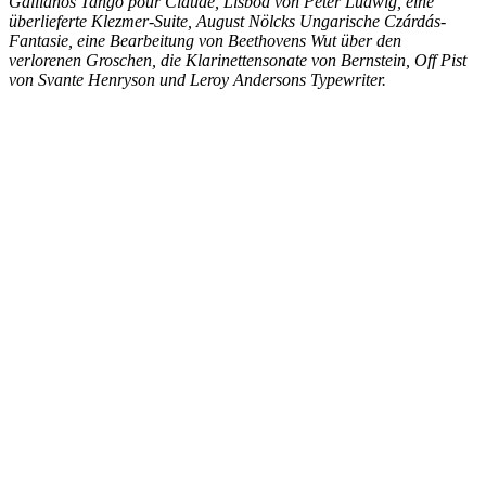
Gallianos Tango pour Claude, Lisboa von Peter Ludwig, eine
überlieferte Klezmer-Suite, August Nölcks Ungarische Czárdás-
Fantasie, eine Bearbeitung von Beethovens Wut über den
verlorenen Groschen, die Klarinettensonate von Bernstein, Off Pist
von Svante Henryson und Leroy Andersons Typewriter.