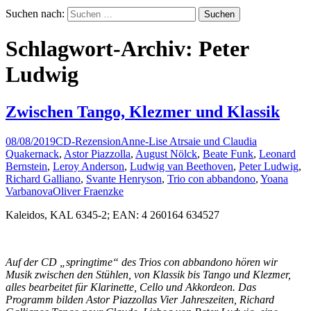
Suchen nach:
Schlagwort-Archiv: Peter
Ludwig
Zwischen Tango, Klezmer und Klassik
08/08/2019
CD-Rezension
Anne-Lise Atrsaie und Claudia
Quakernack
,
Astor Piazzolla
,
August Nölck
,
Beate Funk
,
Leonard
Bernstein
,
Leroy Anderson
,
Ludwig van Beethoven
,
Peter Ludwig
,
Richard Galliano
,
Svante Henryson
,
Trio con abbandono
,
Yoana
Varbanova
Oliver Fraenzke
Kaleidos, KAL 6345-2; EAN: 4 260164 634527
Auf der CD „springtime“ des Trios con abbandono hören wir
Musik zwischen den Stühlen, von Klassik bis Tango und Klezmer,
alles bearbeitet für Klarinette, Cello und Akkordeon. Das
Programm bilden Astor Piazzollas Vier Jahreszeiten, Richard