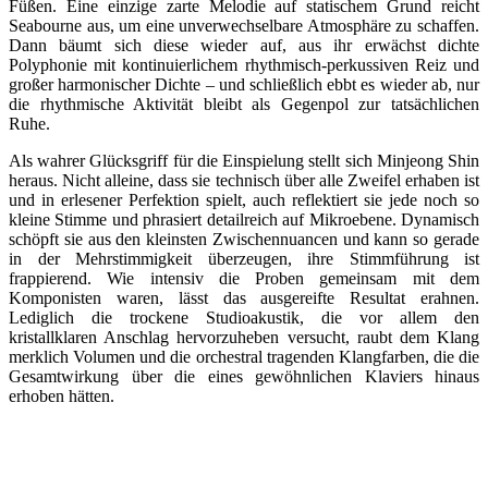
Füßen. Eine einzige zarte Melodie auf statischem Grund reicht
Seabourne aus, um eine unverwechselbare Atmosphäre zu schaffen.
Dann bäumt sich diese wieder auf, aus ihr erwächst dichte
Polyphonie mit kontinuierlichem rhythmisch-perkussiven Reiz und
großer harmonischer Dichte – und schließlich ebbt es wieder ab, nur
die rhythmische Aktivität bleibt als Gegenpol zur tatsächlichen
Ruhe.
Als wahrer Glücksgriff für die Einspielung stellt sich Minjeong Shin
heraus. Nicht alleine, dass sie technisch über alle Zweifel erhaben ist
und in erlesener Perfektion spielt, auch reflektiert sie jede noch so
kleine Stimme und phrasiert detailreich auf Mikroebene. Dynamisch
schöpft sie aus den kleinsten Zwischennuancen und kann so gerade
in der Mehrstimmigkeit überzeugen, ihre Stimmführung ist
frappierend. Wie intensiv die Proben gemeinsam mit dem
Komponisten waren, lässt das ausgereifte Resultat erahnen.
Lediglich die trockene Studioakustik, die vor allem den
kristallklaren Anschlag hervorzuheben versucht, raubt dem Klang
merklich Volumen und die orchestral tragenden Klangfarben, die die
Gesamtwirkung über die eines gewöhnlichen Klaviers hinaus
erhoben hätten.