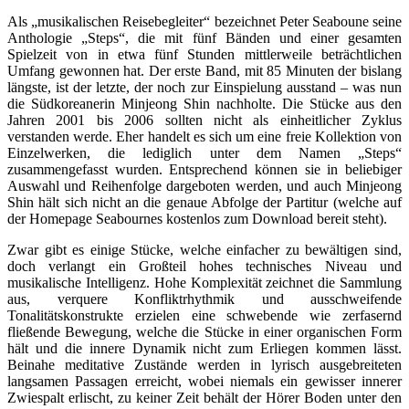
Als „musikalischen Reisebegleiter“ bezeichnet Peter Seaboune seine
Anthologie „Steps“, die mit fünf Bänden und einer gesamten
Spielzeit von in etwa fünf Stunden mittlerweile beträchtlichen
Umfang gewonnen hat. Der erste Band, mit 85 Minuten der bislang
längste, ist der letzte, der noch zur Einspielung ausstand – was nun
die Südkoreanerin Minjeong Shin nachholte. Die Stücke aus den
Jahren 2001 bis 2006 sollten nicht als einheitlicher Zyklus
verstanden werde. Eher handelt es sich um eine freie Kollektion von
Einzelwerken, die lediglich unter dem Namen „Steps“
zusammengefasst wurden. Entsprechend können sie in beliebiger
Auswahl und Reihenfolge dargeboten werden, und auch Minjeong
Shin hält sich nicht an die genaue Abfolge der Partitur (welche auf
der Homepage Seabournes kostenlos zum Download bereit steht).
Zwar gibt es einige Stücke, welche einfacher zu bewältigen sind,
doch verlangt ein Großteil hohes technisches Niveau und
musikalische Intelligenz. Hohe Komplexität zeichnet die Sammlung
aus, verquere Konfliktrhythmik und ausschweifende
Tonalitätskonstrukte erzielen eine schwebende wie zerfasernd
fließende Bewegung, welche die Stücke in einer organischen Form
hält und die innere Dynamik nicht zum Erliegen kommen lässt.
Beinahe meditative Zustände werden in lyrisch ausgebreiteten
langsamen Passagen erreicht, wobei niemals ein gewisser innerer
Zwiespalt erlischt, zu keiner Zeit behält der Hörer Boden unter den