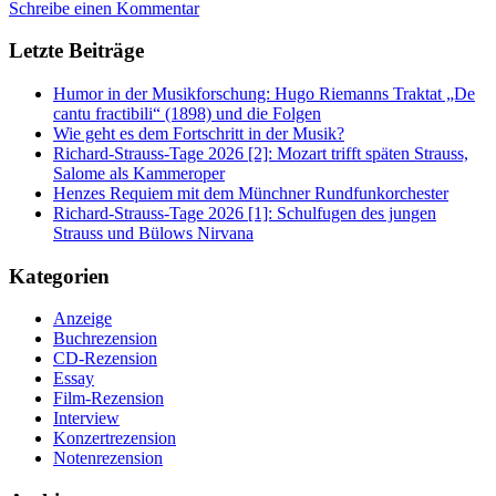
Schreibe einen Kommentar
Letzte Beiträge
Humor in der Musikforschung: Hugo Riemanns Traktat „De
cantu fractibili“ (1898) und die Folgen
Wie geht es dem Fortschritt in der Musik?
Richard-Strauss-Tage 2026 [2]: Mozart trifft späten Strauss,
Salome als Kammeroper
Henzes Requiem mit dem Münchner Rundfunkorchester
Richard-Strauss-Tage 2026 [1]: Schulfugen des jungen
Strauss und Bülows Nirvana
Kategorien
Anzeige
Buchrezension
CD-Rezension
Essay
Film-Rezension
Interview
Konzertrezension
Notenrezension