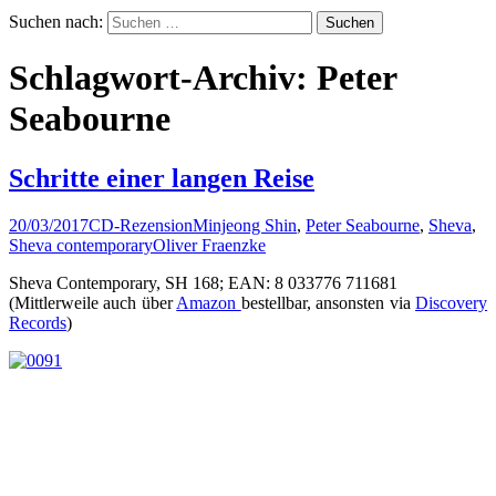
Suchen nach:
Schlagwort-Archiv: Peter
Seabourne
Schritte einer langen Reise
20/03/2017
CD-Rezension
Minjeong Shin
,
Peter Seabourne
,
Sheva
,
Sheva contemporary
Oliver Fraenzke
Sheva Contemporary, SH 168; EAN: 8 033776 711681
(Mittlerweile auch über
Amazon
bestellbar, ansonsten via
Discovery
Records
)