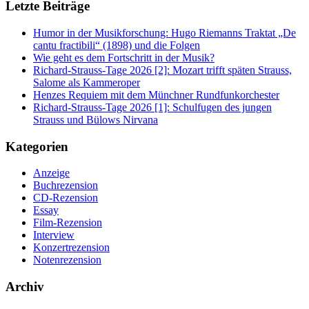
Letzte Beiträge
Humor in der Musikforschung: Hugo Riemanns Traktat „De
cantu fractibili“ (1898) und die Folgen
Wie geht es dem Fortschritt in der Musik?
Richard-Strauss-Tage 2026 [2]: Mozart trifft späten Strauss,
Salome als Kammeroper
Henzes Requiem mit dem Münchner Rundfunkorchester
Richard-Strauss-Tage 2026 [1]: Schulfugen des jungen
Strauss und Bülows Nirvana
Kategorien
Anzeige
Buchrezension
CD-Rezension
Essay
Film-Rezension
Interview
Konzertrezension
Notenrezension
Archiv