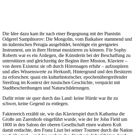
Die Idee dazu kam ihr nach einer Begegnung mit der Pianistin
Odgerel Sampilnorov: Die Mongolin, vom Baikalsee stammend und
im italienischen Perugia ausgebildet, benötigte ein geeignetes
Instrument, um in ihrer Heimat musizieren zu können. Für Sophy
Roberts war es ein Anliegen, die Künstlerin bei der Beschaffung zu
unterstützen und gleichzeitig der Beginn ihrer Mission, Klaviere –
von deren Existenz sie oft durch Hörensagen erfuhr – aufzuspüren
und alles Wissenswerte zu Herkunft, Hintergrund und den Besitzern
zu erforschen: quasi ein kulturhistorischer, epochenübergreifender
Streifzug im Kontext der russischen Geschichte, verquickt mit
Stadtbeschreibungen und Naturschilderungen.
Dafür reiste sie quer durch das Land: keine Hürde war ihr zu
schwer, keine Gegend zu entlegen.
Faktenreich erzählt sie, wie das Klavierspiel durch Katharina die
Große am Zarenhofe eingeführt wurde, wie der Ire John Field um
1800 in den Salons der oberen Gesellschaft einen wahren Kult
damit entfachte, den Franz Liszt bei seiner Tournee durch die Nation