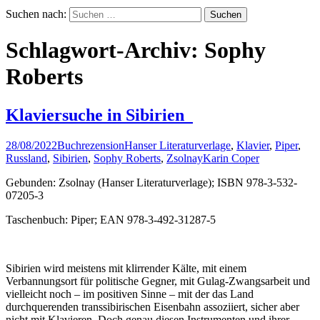
Suchen nach:
Schlagwort-Archiv: Sophy
Roberts
Klaviersuche in Sibirien
28/08/2022
Buchrezension
Hanser Literaturverlage
,
Klavier
,
Piper
,
Russland
,
Sibirien
,
Sophy Roberts
,
Zsolnay
Karin Coper
Gebunden: Zsolnay (Hanser Literaturverlage); ISBN 978-3-532-
07205-3
Taschenbuch: Piper; EAN 978-3-492-31287-5
Sibirien wird meistens mit klirrender Kälte, mit einem
Verbannungsort für politische Gegner, mit Gulag-Zwangsarbeit und
vielleicht noch – im positiven Sinne – mit der das Land
durchquerenden transsibirischen Eisenbahn assoziiert, sicher aber
nicht mit Klavieren. Doch genau diesen Instrumenten und ihrer