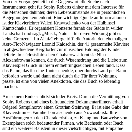
Von der Vergangenheit in die Gegenwart: die Suche nach
Instrumenten geht für Sophy Roberts einher mit dem Interesse für
die Menschen dahinter, deren Lebensumstände sie in persönlichen
Begegnungen kennenlernt. Eine wichtige Quelle an Informationen
ist der Klavierlehrer Waleri Krawtschenko von der Halbinsel
Kamtschatka. Er organisiert Konzerte fernab der Städte in wilder
Landschaft und sagt: „Musik, Natur – für deren Wirkung gibt es
keine Grenzen“. Im Altai-Gebirge trifft die Autorin den ehemaligen
Aero-Flot-Navigator Leonid Kaloschin, der 41 gesammelte Klaviere
in abgeschiedene Bergdörfer zur musischen Bildung der Kinder
lieferte. Im südostsibirischen Chabarowsk lernt sie Nina
Alexandrowna kennen, die durch Wissensdrang und die Liebe zum
Klavierspiel Glück in ihrem entbehrungsreichen Leben fand. Dass
das Piano, das ihr eine Tante schenkte, quer durchs Land per Bahn
befördert wurde und dann nicht durch die Tür ihrer Wohnung
passte, ist eine von vielen Anekdoten, die das Buch so lebendig
machen.
Am seinem Ende schließt sich der Kreis. Durch die Vermittlung von
Sophy Roberts und eines befreundeten Dokumentarfilmers erhält
Odgerel Sampilnorov einen Grotrian-Steinweg. Er ist eine Gabe der
Klavierstimmer-Familie Lomatschenko aus Nowosibirsk. Ihre
Ausführungen zu den Charakteristika, zu Klang und Bauweise von
Exemplaren solch bedeutender Firmen, wie Bechstein oder Ibach,
sind ein weiterer Baustein in dieser vielschichtigen, mit Empathie