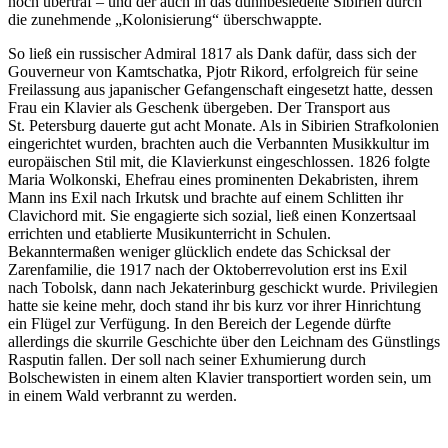
noch übertraf – und der auch in das dünnbesiedelte Sibirien durch
die zunehmende „Kolonisierung“ überschwappte.
So ließ ein russischer Admiral 1817 als Dank dafür, dass sich der
Gouverneur von Kamtschatka, Pjotr Rikord, erfolgreich für seine
Freilassung aus japanischer Gefangenschaft eingesetzt hatte, dessen
Frau ein Klavier als Geschenk übergeben. Der Transport aus
St. Petersburg dauerte gut acht Monate. Als in Sibirien Strafkolonien
eingerichtet wurden, brachten auch die Verbannten Musikkultur im
europäischen Stil mit, die Klavierkunst eingeschlossen. 1826 folgte
Maria Wolkonski, Ehefrau eines prominenten Dekabristen, ihrem
Mann ins Exil nach Irkutsk und brachte auf einem Schlitten ihr
Clavichord mit. Sie engagierte sich sozial, ließ einen Konzertsaal
errichten und etablierte Musikunterricht in Schulen.
Bekanntermaßen weniger glücklich endete das Schicksal der
Zarenfamilie, die 1917 nach der Oktoberrevolution erst ins Exil
nach Tobolsk, dann nach Jekaterinburg geschickt wurde. Privilegien
hatte sie keine mehr, doch stand ihr bis kurz vor ihrer Hinrichtung
ein Flügel zur Verfügung. In den Bereich der Legende dürfte
allerdings die skurrile Geschichte über den Leichnam des Günstlings
Rasputin fallen. Der soll nach seiner Exhumierung durch
Bolschewisten in einem alten Klavier transportiert worden sein, um
in einem Wald verbrannt zu werden.