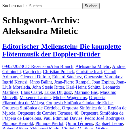
Suchen nach:
Schlagwort-Archiv:
Aleksandra Miletic
Editorischer Meilenstein: Die komplette
Flötenmusik der Doppler-Brüder
09/02/2023
CD-Rezension
Alan Branch
,
Aleksandra Miletic
,
Andrea
Griminelli
,
Capriccio
,
Christian Pollack
,
Christine Icart
,
Claudi
Arimany
,
Clement Dufour
,
Eduard Sánchez
,
Guerassim Voronkov
,
Ingrid Kertesi
,
János Bálint
,
Jean-Pierre Rampal
,
Joan Espina
,
Joan-
Lluís Moraleda
,
John Steele Ritter
,
Karl-Heinz Schütz
,
Leonardo
Martínez
,
Lluís Claret
,
Lukas Dlugosz
,
Mariano Bas
,
Massimo
Mercelli
,
Maxence Larrieu
,
Michel Wagemans
,
Orquesta
Filarmónica de Málaga
,
Orquesta Sinfónica Ciudad de Elche
,
Orquesta Sinfónica de Córdoba
,
Orquesta Sinfónica de la Región de
Murcia
,
Orquestra de Cambra Terrassa 48
,
Orquestra Simfònica de
l’Òpera de Barcelona
,
Paul Edmund-Davies
,
Pedro José Rodriguez
,
Philippe Bernold
,
Philippe Pierlot
,
Quim Térmens
,
Raphael Leone
,
Robert Aitken
,
Shigenori Kudo
,
Virginia Martínez
,
Walter