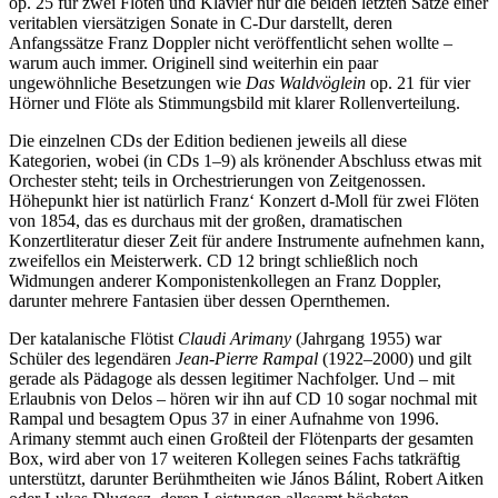
op. 25 für zwei Flöten und Klavier nur die beiden letzten Sätze einer
veritablen viersätzigen Sonate in C-Dur darstellt, deren
Anfangssätze Franz Doppler nicht veröffentlicht sehen wollte –
warum auch immer. Originell sind weiterhin ein paar
ungewöhnliche Besetzungen wie
Das Waldvöglein
op. 21 für vier
Hörner und Flöte als Stimmungsbild mit klarer Rollenverteilung.
Die einzelnen CDs der Edition bedienen jeweils all diese
Kategorien, wobei (in CDs 1–9) als krönender Abschluss etwas mit
Orchester steht; teils in Orchestrierungen von Zeitgenossen.
Höhepunkt hier ist natürlich Franz‘ Konzert d-Moll für zwei Flöten
von 1854, das es durchaus mit der großen, dramatischen
Konzertliteratur dieser Zeit für andere Instrumente aufnehmen kann,
zweifellos ein Meisterwerk. CD 12 bringt schließlich noch
Widmungen anderer Komponistenkollegen an Franz Doppler,
darunter mehrere Fantasien über dessen Opernthemen.
Der katalanische Flötist
Claudi Arimany
(Jahrgang 1955) war
Schüler des legendären
Jean-Pierre Rampal
(1922–2000) und gilt
gerade als Pädagoge als dessen legitimer Nachfolger. Und – mit
Erlaubnis von Delos – hören wir ihn auf CD 10 sogar nochmal mit
Rampal und besagtem Opus 37 in einer Aufnahme von 1996.
Arimany stemmt auch einen Großteil der Flötenparts der gesamten
Box, wird aber von 17 weiteren Kollegen seines Fachs tatkräftig
unterstützt, darunter Berühmtheiten wie János Bálint, Robert Aitken