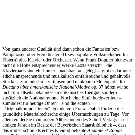
Von ganz anderer Qualität sind dann schon die Fantasien bzw.
Paraphrasen über Fremdmaterial bzw. populäre Volksmelodien für
Flöte(n) plus Klavier oder Orchester. Wenn Franz Doppler hier zwar
nicht die Höhe entsprechender Werke Liszts erreicht – die
Klavierparts sind eh‘ immer „machbar“ ausgelegt –, gibt es darunter
etliche ansprechende und musikalisch einfallsreiche und gehaltvolle
Stücke – zumindest mit virtuosen und dankbaren Flötenparts. Im
Duettino über amerikanische National-Motive
op. 37 hören wir so
nicht nur allseits bekanntes amerikanisches Liedgut, sondern
zusätzlich die Nationalhymne. Noch eine Stufe hochwertiger –
zumindest für heutige Ohren – sind die echten
„Originalkompositionen“, gerade von Franz. Dabei förderte die
gründliche Materialrecherche einige Überraschungen zu Tage: Vor
allem entdeckte man in den Altbeständen des Schott-Verlags – seit
einigen Jahren im Besitz der Bayerischen Staatsbibliothek –, dass
das immer schon als echtes Kleinod beliebte
Andante et Rondo