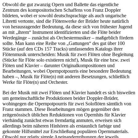
Obwohl die gut zwanzig Opern und Ballette das eigentliche
Zentrum des kompositorischen Schaffens von Franz Doppler
bildeten, wobei er sowohl deutschsprachige als auch ungarische
Libretti vertonte, sind die Flötenwerke der Brüder heute natürlich
von herausragender Bedeutung, da diese sich von frühester Jugend
an mit „ihrem“ Instrument identifizierten und die Flöte beider
Werdegänge – zunächst als Orchestermusiker – maßgeblich fördern
sollte. Man kann eine Reihe von „Gattungen“ des gut über 100
Stücke (auf den CDs 157 Tracks) umfassenden Katalogs ihrer
Flötenmusik unterscheiden: Musik für zwei Flöten ohne Begleitung
(Stücke für Flöte solo existieren nicht!), Musik für eine bzw. zwei
Flöten und Klavier – darunter Originalkompositionen und
Bearbeitungen, wobei Opernpotpourris eine besondere Bedeutung
haben –, Musik für Flöte(n) mit anderen Besetzungen, schließlich
Werke für Flöte(n) und Orchester.
Bei der Musik mit zwei Flöten und Klavier handelt es sich bisweilen
um gemeinschaftliche Produktionen beider Doppler-Brüder,
wohingegen die Opernpotpourris für zwei Soloflöten sämtlich von
Franz stammen. Diese Bearbeitungen mögen gegenüber den
zeitgenössisch üblichen Reduktionen von Opernhits für Klavier
vierhändig zunächst etwas fremdartig anmuten, erweisen sich
allerdings beim näheren Hinhören als erstaunlich farbige und
gekonnte Hilfsmittel zur Erschließung populären Opernmaterials.
Obwohl nur relativ simple Aneinanderreihungen der jeweils