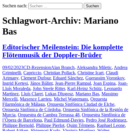
Suchen nach:
Schlagwort-Archiv: Mariano
Bas
Editorischer Meilenstein: Die komplette
Flötenmusik der Doppler-Brüder
09/02/2023
CD-Rezension
Alan Branch
,
Aleksandra Miletic
,
Andrea
Griminelli
,
Capriccio
,
Christian Pollack
,
Christine Icart
,
Claudi
Arimany
,
Clement Dufour
,
Eduard Sánchez
,
Guerassim Voronkov
,
Ingrid Kertesi
,
János Bálint
,
Jean-Pierre Rampal
,
Joan Espina
,
Joan-
Lluís Moraleda
,
John Steele Ritter
,
Karl-Heinz Schütz
,
Leonardo
Martínez
,
Lluís Claret
,
Lukas Dlugosz
,
Mariano Bas
,
Massimo
Mercelli
,
Maxence Larrieu
,
Michel Wagemans
,
Orquesta
Filarmónica de Málaga
,
Orquesta Sinfónica Ciudad de Elche
,
Orquesta Sinfónica de Córdoba
,
Orquesta Sinfónica de la Región de
Murcia
,
Orquestra de Cambra Terrassa 48
,
Orquestra Simfònica de
l’Òpera de Barcelona
,
Paul Edmund-Davies
,
Pedro José Rodriguez
,
Philippe Bernold
,
Philippe Pierlot
,
Quim Térmens
,
Raphael Leone
,
Robert Aitken
,
Shigenori Kudo
,
Virginia Martínez
,
Walter