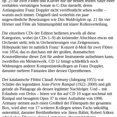
op. 25 für zwei Flöten und Klavier nur die beiden letzten Sätze einer
veritablen viersätzigen Sonate in C-Dur darstellt, deren
Anfangssätze Franz Doppler nicht veröffentlicht sehen wollte –
warum auch immer. Originell sind weiterhin ein paar
ungewöhnliche Besetzungen wie
Das Waldvöglein
op. 21 für vier
Hörner und Flöte als Stimmungsbild mit klarer Rollenverteilung.
Die einzelnen CDs der Edition bedienen jeweils all diese
Kategorien, wobei (in CDs 1–9) als krönender Abschluss etwas mit
Orchester steht; teils in Orchestrierungen von Zeitgenossen.
Höhepunkt hier ist natürlich Franz‘ Konzert d-Moll für zwei Flöten
von 1854, das es durchaus mit der großen, dramatischen
Konzertliteratur dieser Zeit für andere Instrumente aufnehmen kann,
zweifellos ein Meisterwerk. CD 12 bringt schließlich noch
Widmungen anderer Komponistenkollegen an Franz Doppler,
darunter mehrere Fantasien über dessen Opernthemen.
Der katalanische Flötist
Claudi Arimany
(Jahrgang 1955) war
Schüler des legendären
Jean-Pierre Rampal
(1922–2000) und gilt
gerade als Pädagoge als dessen legitimer Nachfolger. Und – mit
Erlaubnis von Delos – hören wir ihn auf CD 10 sogar nochmal mit
Rampal und besagtem Opus 37 in einer Aufnahme von 1996.
Arimany stemmt auch einen Großteil der Flötenparts der gesamten
Box, wird aber von 17 weiteren Kollegen seines Fachs tatkräftig
unterstützt, darunter Berühmtheiten wie János Bálint, Robert Aitken