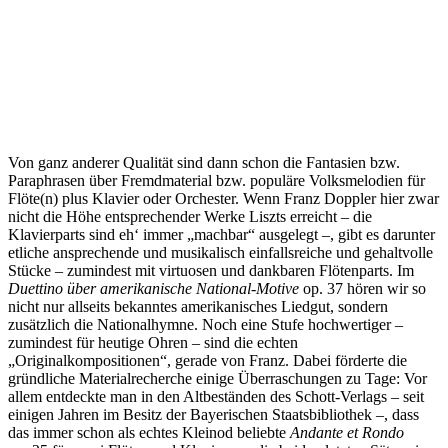
Von ganz anderer Qualität sind dann schon die Fantasien bzw.
Paraphrasen über Fremdmaterial bzw. populäre Volksmelodien für
Flöte(n) plus Klavier oder Orchester. Wenn Franz Doppler hier zwar
nicht die Höhe entsprechender Werke Liszts erreicht – die
Klavierparts sind eh‘ immer „machbar“ ausgelegt –, gibt es darunter
etliche ansprechende und musikalisch einfallsreiche und gehaltvolle
Stücke – zumindest mit virtuosen und dankbaren Flötenparts. Im
Duettino über amerikanische National-Motive
op. 37 hören wir so
nicht nur allseits bekanntes amerikanisches Liedgut, sondern
zusätzlich die Nationalhymne. Noch eine Stufe hochwertiger –
zumindest für heutige Ohren – sind die echten
„Originalkompositionen“, gerade von Franz. Dabei förderte die
gründliche Materialrecherche einige Überraschungen zu Tage: Vor
allem entdeckte man in den Altbeständen des Schott-Verlags – seit
einigen Jahren im Besitz der Bayerischen Staatsbibliothek –, dass
das immer schon als echtes Kleinod beliebte
Andante et Rondo