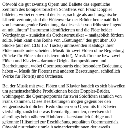
Obwohl die gut zwanzig Opern und Ballette das eigentliche
Zentrum des kompositorischen Schaffens von Franz Doppler
bildeten, wobei er sowohl deutschsprachige als auch ungarische
Libretti vertonte, sind die Flötenwerke der Brüder heute natürlich
von herausragender Bedeutung, da diese sich von frühester Jugend
an mit „ihrem“ Instrument identifizierten und die Flöte beider
Werdegänge – zunächst als Orchestermusiker – maßgeblich fördern
sollte. Man kann eine Reihe von „Gattungen“ des gut über 100
Stücke (auf den CDs 157 Tracks) umfassenden Katalogs ihrer
Flötenmusik unterscheiden: Musik für zwei Flöten ohne Begleitung
(Stücke für Flöte solo existieren nicht!), Musik für eine bzw. zwei
Flöten und Klavier – darunter Originalkompositionen und
Bearbeitungen, wobei Opernpotpourris eine besondere Bedeutung
haben –, Musik für Flöte(n) mit anderen Besetzungen, schließlich
Werke für Flöte(n) und Orchester.
Bei der Musik mit zwei Flöten und Klavier handelt es sich bisweilen
um gemeinschaftliche Produktionen beider Doppler-Brüder,
wohingegen die Opernpotpourris für zwei Soloflöten sämtlich von
Franz stammen. Diese Bearbeitungen mögen gegenüber den
zeitgenössisch üblichen Reduktionen von Opernhits für Klavier
vierhändig zunächst etwas fremdartig anmuten, erweisen sich
allerdings beim näheren Hinhören als erstaunlich farbige und
gekonnte Hilfsmittel zur Erschließung populären Opernmaterials.
Obwohl nur relativ simple Aneinanderreihungen der jeweils