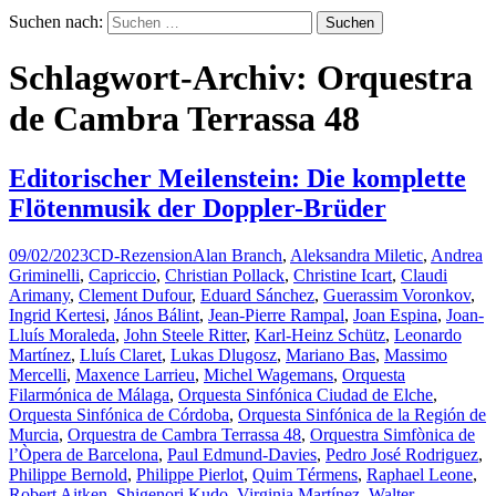
Suchen nach:
Schlagwort-Archiv: Orquestra
de Cambra Terrassa 48
Editorischer Meilenstein: Die komplette
Flötenmusik der Doppler-Brüder
09/02/2023
CD-Rezension
Alan Branch
,
Aleksandra Miletic
,
Andrea
Griminelli
,
Capriccio
,
Christian Pollack
,
Christine Icart
,
Claudi
Arimany
,
Clement Dufour
,
Eduard Sánchez
,
Guerassim Voronkov
,
Ingrid Kertesi
,
János Bálint
,
Jean-Pierre Rampal
,
Joan Espina
,
Joan-
Lluís Moraleda
,
John Steele Ritter
,
Karl-Heinz Schütz
,
Leonardo
Martínez
,
Lluís Claret
,
Lukas Dlugosz
,
Mariano Bas
,
Massimo
Mercelli
,
Maxence Larrieu
,
Michel Wagemans
,
Orquesta
Filarmónica de Málaga
,
Orquesta Sinfónica Ciudad de Elche
,
Orquesta Sinfónica de Córdoba
,
Orquesta Sinfónica de la Región de
Murcia
,
Orquestra de Cambra Terrassa 48
,
Orquestra Simfònica de
l’Òpera de Barcelona
,
Paul Edmund-Davies
,
Pedro José Rodriguez
,
Philippe Bernold
,
Philippe Pierlot
,
Quim Térmens
,
Raphael Leone
,
Robert Aitken
,
Shigenori Kudo
,
Virginia Martínez
,
Walter