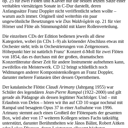
op. 25 für zwei Flöten und Klavier nur die beiden letzten Sätze einer
veritablen viersätzigen Sonate in C-Dur darstellt, deren
Anfangssätze Franz Doppler nicht veröffentlicht sehen wollte –
warum auch immer. Originell sind weiterhin ein paar
ungewöhnliche Besetzungen wie
Das Waldvöglein
op. 21 für vier
Hörner und Flöte als Stimmungsbild mit klarer Rollenverteilung.
Die einzelnen CDs der Edition bedienen jeweils all diese
Kategorien, wobei (in CDs 1–9) als krönender Abschluss etwas mit
Orchester steht; teils in Orchestrierungen von Zeitgenossen.
Höhepunkt hier ist natürlich Franz‘ Konzert d-Moll für zwei Flöten
von 1854, das es durchaus mit der großen, dramatischen
Konzertliteratur dieser Zeit für andere Instrumente aufnehmen kann,
zweifellos ein Meisterwerk. CD 12 bringt schließlich noch
Widmungen anderer Komponistenkollegen an Franz Doppler,
darunter mehrere Fantasien über dessen Opernthemen.
Der katalanische Flötist
Claudi Arimany
(Jahrgang 1955) war
Schüler des legendären
Jean-Pierre Rampal
(1922–2000) und gilt
gerade als Pädagoge als dessen legitimer Nachfolger. Und – mit
Erlaubnis von Delos – hören wir ihn auf CD 10 sogar nochmal mit
Rampal und besagtem Opus 37 in einer Aufnahme von 1996.
Arimany stemmt auch einen Großteil der Flötenparts der gesamten
Box, wird aber von 17 weiteren Kollegen seines Fachs tatkräftig
unterstützt, darunter Berühmtheiten wie János Bálint, Robert Aitken