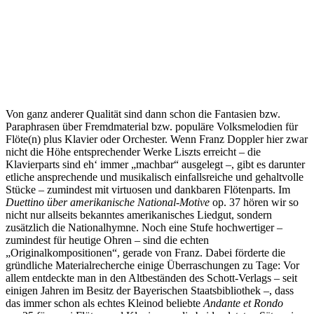
Von ganz anderer Qualität sind dann schon die Fantasien bzw.
Paraphrasen über Fremdmaterial bzw. populäre Volksmelodien für
Flöte(n) plus Klavier oder Orchester. Wenn Franz Doppler hier zwar
nicht die Höhe entsprechender Werke Liszts erreicht – die
Klavierparts sind eh‘ immer „machbar“ ausgelegt –, gibt es darunter
etliche ansprechende und musikalisch einfallsreiche und gehaltvolle
Stücke – zumindest mit virtuosen und dankbaren Flötenparts. Im
Duettino über amerikanische National-Motive
op. 37 hören wir so
nicht nur allseits bekanntes amerikanisches Liedgut, sondern
zusätzlich die Nationalhymne. Noch eine Stufe hochwertiger –
zumindest für heutige Ohren – sind die echten
„Originalkompositionen“, gerade von Franz. Dabei förderte die
gründliche Materialrecherche einige Überraschungen zu Tage: Vor
allem entdeckte man in den Altbeständen des Schott-Verlags – seit
einigen Jahren im Besitz der Bayerischen Staatsbibliothek –, dass
das immer schon als echtes Kleinod beliebte
Andante et Rondo