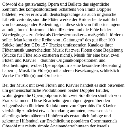
Obwohl die gut zwanzig Opern und Ballette das eigentliche
Zentrum des kompositorischen Schaffens von Franz Doppler
bildeten, wobei er sowohl deutschsprachige als auch ungarische
Libretti vertonte, sind die Flötenwerke der Brüder heute natürlich
von herausragender Bedeutung, da diese sich von frühester Jugend
an mit „ihrem“ Instrument identifizierten und die Flöte beider
Werdegänge – zunächst als Orchestermusiker – maßgeblich fördern
sollte. Man kann eine Reihe von „Gattungen“ des gut über 100
Stücke (auf den CDs 157 Tracks) umfassenden Katalogs ihrer
Flötenmusik unterscheiden: Musik für zwei Flöten ohne Begleitung
(Stücke für Flöte solo existieren nicht!), Musik für eine bzw. zwei
Flöten und Klavier – darunter Originalkompositionen und
Bearbeitungen, wobei Opernpotpourris eine besondere Bedeutung
haben –, Musik für Flöte(n) mit anderen Besetzungen, schließlich
Werke für Flöte(n) und Orchester.
Bei der Musik mit zwei Flöten und Klavier handelt es sich bisweilen
um gemeinschaftliche Produktionen beider Doppler-Brüder,
wohingegen die Opernpotpourris für zwei Soloflöten sämtlich von
Franz stammen. Diese Bearbeitungen mögen gegenüber den
zeitgenössisch üblichen Reduktionen von Opernhits für Klavier
vierhändig zunächst etwas fremdartig anmuten, erweisen sich
allerdings beim näheren Hinhören als erstaunlich farbige und
gekonnte Hilfsmittel zur Erschließung populären Opernmaterials.
Obwohl nur relativ simple Aneinanderreihungen der jeweils