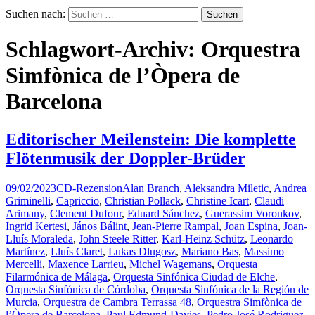
Suchen nach:
Schlagwort-Archiv: Orquestra
Simfònica de l’Òpera de
Barcelona
Editorischer Meilenstein: Die komplette
Flötenmusik der Doppler-Brüder
09/02/2023
CD-Rezension
Alan Branch
,
Aleksandra Miletic
,
Andrea
Griminelli
,
Capriccio
,
Christian Pollack
,
Christine Icart
,
Claudi
Arimany
,
Clement Dufour
,
Eduard Sánchez
,
Guerassim Voronkov
,
Ingrid Kertesi
,
János Bálint
,
Jean-Pierre Rampal
,
Joan Espina
,
Joan-
Lluís Moraleda
,
John Steele Ritter
,
Karl-Heinz Schütz
,
Leonardo
Martínez
,
Lluís Claret
,
Lukas Dlugosz
,
Mariano Bas
,
Massimo
Mercelli
,
Maxence Larrieu
,
Michel Wagemans
,
Orquesta
Filarmónica de Málaga
,
Orquesta Sinfónica Ciudad de Elche
,
Orquesta Sinfónica de Córdoba
,
Orquesta Sinfónica de la Región de
Murcia
,
Orquestra de Cambra Terrassa 48
,
Orquestra Simfònica de
l’Òpera de Barcelona
,
Paul Edmund-Davies
,
Pedro José Rodriguez
,