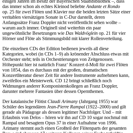
einigen Jahren im Besitz der Bayerischen Staatsbibliothek –, dass
das immer schon als echtes Kleinod beliebte
Andante et Rondo
op. 25 für zwei Flöten und Klavier nur die beiden letzten Sätze einer
veritablen viersätzigen Sonate in C-Dur darstellt, deren
Anfangssätze Franz Doppler nicht veröffentlicht sehen wollte –
warum auch immer. Originell sind weiterhin ein paar
ungewöhnliche Besetzungen wie
Das Waldvöglein
op. 21 für vier
Hörner und Flöte als Stimmungsbild mit klarer Rollenverteilung.
Die einzelnen CDs der Edition bedienen jeweils all diese
Kategorien, wobei (in CDs 1–9) als krönender Abschluss etwas mit
Orchester steht; teils in Orchestrierungen von Zeitgenossen.
Höhepunkt hier ist natürlich Franz‘ Konzert d-Moll für zwei Flöten
von 1854, das es durchaus mit der großen, dramatischen
Konzertliteratur dieser Zeit für andere Instrumente aufnehmen kann,
zweifellos ein Meisterwerk. CD 12 bringt schließlich noch
Widmungen anderer Komponistenkollegen an Franz Doppler,
darunter mehrere Fantasien über dessen Opernthemen.
Der katalanische Flötist
Claudi Arimany
(Jahrgang 1955) war
Schüler des legendären
Jean-Pierre Rampal
(1922–2000) und gilt
gerade als Pädagoge als dessen legitimer Nachfolger. Und – mit
Erlaubnis von Delos – hören wir ihn auf CD 10 sogar nochmal mit
Rampal und besagtem Opus 37 in einer Aufnahme von 1996.
Arimany stemmt auch einen Großteil der Flötenparts der gesamten