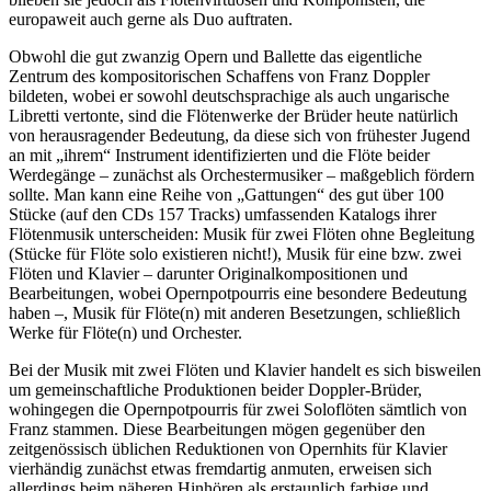
europaweit auch gerne als Duo auftraten.
Obwohl die gut zwanzig Opern und Ballette das eigentliche
Zentrum des kompositorischen Schaffens von Franz Doppler
bildeten, wobei er sowohl deutschsprachige als auch ungarische
Libretti vertonte, sind die Flötenwerke der Brüder heute natürlich
von herausragender Bedeutung, da diese sich von frühester Jugend
an mit „ihrem“ Instrument identifizierten und die Flöte beider
Werdegänge – zunächst als Orchestermusiker – maßgeblich fördern
sollte. Man kann eine Reihe von „Gattungen“ des gut über 100
Stücke (auf den CDs 157 Tracks) umfassenden Katalogs ihrer
Flötenmusik unterscheiden: Musik für zwei Flöten ohne Begleitung
(Stücke für Flöte solo existieren nicht!), Musik für eine bzw. zwei
Flöten und Klavier – darunter Originalkompositionen und
Bearbeitungen, wobei Opernpotpourris eine besondere Bedeutung
haben –, Musik für Flöte(n) mit anderen Besetzungen, schließlich
Werke für Flöte(n) und Orchester.
Bei der Musik mit zwei Flöten und Klavier handelt es sich bisweilen
um gemeinschaftliche Produktionen beider Doppler-Brüder,
wohingegen die Opernpotpourris für zwei Soloflöten sämtlich von
Franz stammen. Diese Bearbeitungen mögen gegenüber den
zeitgenössisch üblichen Reduktionen von Opernhits für Klavier
vierhändig zunächst etwas fremdartig anmuten, erweisen sich
allerdings beim näheren Hinhören als erstaunlich farbige und