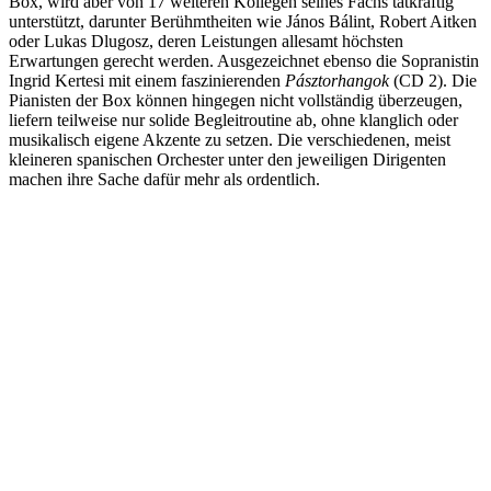
Box, wird aber von 17 weiteren Kollegen seines Fachs tatkräftig
unterstützt, darunter Berühmtheiten wie János Bálint, Robert Aitken
oder Lukas Dlugosz, deren Leistungen allesamt höchsten
Erwartungen gerecht werden. Ausgezeichnet ebenso die Sopranistin
Ingrid Kertesi mit einem faszinierenden
Pásztorhangok
(CD 2). Die
Pianisten der Box können hingegen nicht vollständig überzeugen,
liefern teilweise nur solide Begleitroutine ab, ohne klanglich oder
musikalisch eigene Akzente zu setzen. Die verschiedenen, meist
kleineren spanischen Orchester unter den jeweiligen Dirigenten
machen ihre Sache dafür mehr als ordentlich.