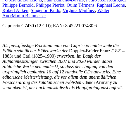
Philippe Bernold
,
Philippe Pierlot
,
Quim Térmens
,
Raphael Leone
,
Robert Aitken
,
Shigenori Kudo
,
Virginia Martínez
,
Walter
Auer
Martin Blaumeiser
Capriccio C7430 (12 CD); EAN: 8 45221 07430 6
Als preisgünstige Box kann man von Capriccio mittlerweile die
Edition sämtlicher Flötenwerke der
Doppler-Brüder Franz (1821–
1883) und Carl (1825–1900)
erwerben. Im Laufe der
Aufnahmesitzungen zwischen 2007 und 2020 wurden dabei
zahlreiche Werke neu entdeckt, so dass der Umfang von den
ursprünglich geplanten 10 auf 12 randvolle CDs anwuchs. Eine
editorische Meisterleistung, die vor allem dem unermüdlichen
Forscherdrang des katalanischen Flötisten
Claudi Arimany
zu
verdanken ist, der auch musikalisch als Hauptprotagonist auftritt.