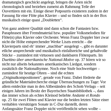
dramaturgisch geschickt angelegt, bringen die Arien nicht
chronologisch und beziehen zumeist als Rahmung Teile der
Ouvertüren mit ein. Einige dieser Potpourris existieren zudem in der
Fassung für eine Flöte plus Klavier – und so finden sich in der Box
musikalisch einige quasi „Doubletten“.
Von ganz anderer Qualität sind dann schon die Fantasien bzw.
Paraphrasen über Fremdmaterial bzw. populäre Volksmelodien für
Flöte(n) plus Klavier oder Orchester. Wenn Franz Doppler hier zwar
nicht die Höhe entsprechender Werke Liszts erreicht – die
Klavierparts sind eh‘ immer „machbar“ ausgelegt –, gibt es darunter
etliche ansprechende und musikalisch einfallsreiche und gehaltvolle
Stücke – zumindest mit virtuosen und dankbaren Flötenparts. Im
Duettino über amerikanische National-Motive
op. 37 hören wir so
nicht nur allseits bekanntes amerikanisches Liedgut, sondern
zusätzlich die Nationalhymne. Noch eine Stufe hochwertiger –
zumindest für heutige Ohren – sind die echten
„Originalkompositionen“, gerade von Franz. Dabei förderte die
gründliche Materialrecherche einige Überraschungen zu Tage: Vor
allem entdeckte man in den Altbeständen des Schott-Verlags – seit
einigen Jahren im Besitz der Bayerischen Staatsbibliothek –, dass
das immer schon als echtes Kleinod beliebte
Andante et Rondo
op. 25 für zwei Flöten und Klavier nur die beiden letzten Sätze einer
veritablen viersätzigen Sonate in C-Dur darstellt, deren
Anfangssätze Franz Doppler nicht veröffentlicht sehen wollte –