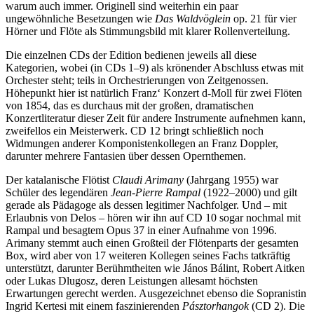
warum auch immer. Originell sind weiterhin ein paar
ungewöhnliche Besetzungen wie
Das Waldvöglein
op. 21 für vier
Hörner und Flöte als Stimmungsbild mit klarer Rollenverteilung.
Die einzelnen CDs der Edition bedienen jeweils all diese
Kategorien, wobei (in CDs 1–9) als krönender Abschluss etwas mit
Orchester steht; teils in Orchestrierungen von Zeitgenossen.
Höhepunkt hier ist natürlich Franz‘ Konzert d-Moll für zwei Flöten
von 1854, das es durchaus mit der großen, dramatischen
Konzertliteratur dieser Zeit für andere Instrumente aufnehmen kann,
zweifellos ein Meisterwerk. CD 12 bringt schließlich noch
Widmungen anderer Komponistenkollegen an Franz Doppler,
darunter mehrere Fantasien über dessen Opernthemen.
Der katalanische Flötist
Claudi Arimany
(Jahrgang 1955) war
Schüler des legendären
Jean-Pierre Rampal
(1922–2000) und gilt
gerade als Pädagoge als dessen legitimer Nachfolger. Und – mit
Erlaubnis von Delos – hören wir ihn auf CD 10 sogar nochmal mit
Rampal und besagtem Opus 37 in einer Aufnahme von 1996.
Arimany stemmt auch einen Großteil der Flötenparts der gesamten
Box, wird aber von 17 weiteren Kollegen seines Fachs tatkräftig
unterstützt, darunter Berühmtheiten wie János Bálint, Robert Aitken
oder Lukas Dlugosz, deren Leistungen allesamt höchsten
Erwartungen gerecht werden. Ausgezeichnet ebenso die Sopranistin
Ingrid Kertesi mit einem faszinierenden
Pásztorhangok
(CD 2). Die