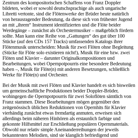
Zentrum des kompositorischen Schaffens von Franz Doppler
bildeten, wobei er sowohl deutschsprachige als auch ungarische
Libretti vertonte, sind die Flötenwerke der Brüder heute natürlich
von herausragender Bedeutung, da diese sich von frühester Jugend
an mit „ihrem“ Instrument identifizierten und die Flöte beider
Werdegänge – zunächst als Orchestermusiker – maßgeblich fördern
sollte. Man kann eine Reihe von „Gattungen“ des gut über 100
Stücke (auf den CDs 157 Tracks) umfassenden Katalogs ihrer
Flötenmusik unterscheiden: Musik für zwei Flöten ohne Begleitung
(Stücke für Flöte solo existieren nicht!), Musik für eine bzw. zwei
Flöten und Klavier – darunter Originalkompositionen und
Bearbeitungen, wobei Opernpotpourris eine besondere Bedeutung
haben –, Musik für Flöte(n) mit anderen Besetzungen, schließlich
Werke für Flöte(n) und Orchester.
Bei der Musik mit zwei Flöten und Klavier handelt es sich bisweilen
um gemeinschaftliche Produktionen beider Doppler-Brüder,
wohingegen die Opernpotpourris für zwei Soloflöten sämtlich von
Franz stammen. Diese Bearbeitungen mögen gegenüber den
zeitgenössisch üblichen Reduktionen von Opernhits für Klavier
vierhändig zunächst etwas fremdartig anmuten, erweisen sich
allerdings beim näheren Hinhören als erstaunlich farbige und
gekonnte Hilfsmittel zur Erschließung populären Opernmaterials.
Obwohl nur relativ simple Aneinanderreihungen der jeweils
bekanntesten Melodien, sind sie klanglich befriedigend und