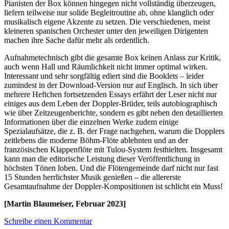
Pianisten der Box können hingegen nicht vollständig überzeugen,
liefern teilweise nur solide Begleitroutine ab, ohne klanglich oder
musikalisch eigene Akzente zu setzen. Die verschiedenen, meist
kleineren spanischen Orchester unter den jeweiligen Dirigenten
machen ihre Sache dafür mehr als ordentlich.
Aufnahmetechnisch gibt die gesamte Box keinen Anlass zur Kritik,
auch wenn Hall und Räumlichkeit nicht immer optimal wirken.
Interessant und sehr sorgfältig ediert sind die Booklets – leider
zumindest in der Download-Version nur auf Englisch. In sich über
mehrere Heftchen fortsetzenden Essays erfährt der Leser nicht nur
einiges aus dem Leben der Doppler-Brüder, teils autobiographisch
wie über Zeitzeugenberichte, sondern es gibt neben den detaillierten
Informationen über die einzelnen Werke zudem einige
Spezialaufsätze, die z. B. der Frage nachgehen, warum die Dopplers
zeitlebens die moderne Böhm-Flöte ablehnten und an der
französischen Klappenflöte mit Tulou-System festhielten. Insgesamt
kann man die editorische Leistung dieser Veröffentlichung in
höchsten Tönen loben. Und die Flötengemeinde darf nicht nur fast
15 Stunden herrlichster Musik genießen – die allererste
Gesamtaufnahme der Doppler-Kompositionen ist schlicht ein Muss!
[Martin Blaumeiser, Februar 2023]
Schreibe einen Kommentar