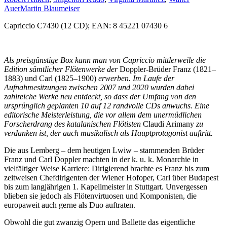
Auer
Martin Blaumeiser
Capriccio C7430 (12 CD); EAN: 8 45221 07430 6
Als preisgünstige Box kann man von Capriccio mittlerweile die
Edition sämtlicher Flötenwerke der
Doppler-Brüder Franz (1821–
1883) und Carl (1825–1900)
erwerben. Im Laufe der
Aufnahmesitzungen zwischen 2007 und 2020 wurden dabei
zahlreiche Werke neu entdeckt, so dass der Umfang von den
ursprünglich geplanten 10 auf 12 randvolle CDs anwuchs. Eine
editorische Meisterleistung, die vor allem dem unermüdlichen
Forscherdrang des katalanischen Flötisten
Claudi Arimany
zu
verdanken ist, der auch musikalisch als Hauptprotagonist auftritt.
Die aus Lemberg – dem heutigen Lwiw – stammenden Brüder
Franz und Carl Doppler machten in der k. u. k. Monarchie in
vielfältiger Weise Karriere: Dirigierend brachte es Franz bis zum
zeitweisen Chefdirigenten der Wiener Hofoper, Carl über Budapest
bis zum langjährigen 1. Kapellmeister in Stuttgart. Unvergessen
blieben sie jedoch als Flötenvirtuosen und Komponisten, die
europaweit auch gerne als Duo auftraten.
Obwohl die gut zwanzig Opern und Ballette das eigentliche