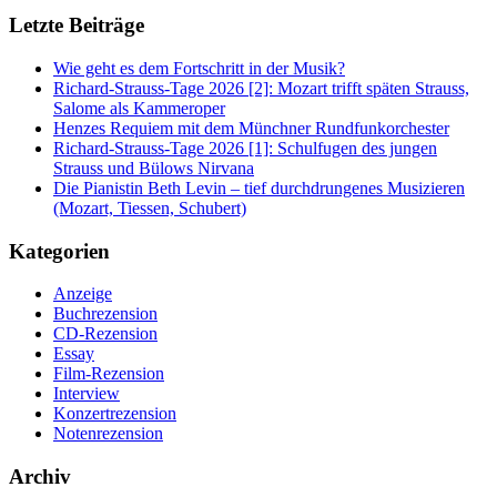
Letzte Beiträge
Wie geht es dem Fortschritt in der Musik?
Richard-Strauss-Tage 2026 [2]: Mozart trifft späten Strauss,
Salome als Kammeroper
Henzes Requiem mit dem Münchner Rundfunkorchester
Richard-Strauss-Tage 2026 [1]: Schulfugen des jungen
Strauss und Bülows Nirvana
Die Pianistin Beth Levin – tief durchdrungenes Musizieren
(Mozart, Tiessen, Schubert)
Kategorien
Anzeige
Buchrezension
CD-Rezension
Essay
Film-Rezension
Interview
Konzertrezension
Notenrezension
Archiv