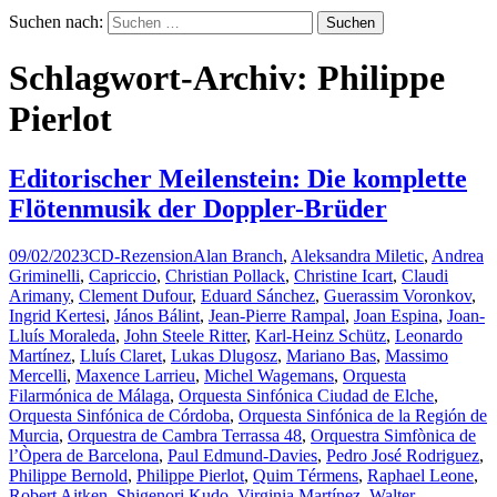
Suchen nach:
Schlagwort-Archiv: Philippe
Pierlot
Editorischer Meilenstein: Die komplette
Flötenmusik der Doppler-Brüder
09/02/2023
CD-Rezension
Alan Branch
,
Aleksandra Miletic
,
Andrea
Griminelli
,
Capriccio
,
Christian Pollack
,
Christine Icart
,
Claudi
Arimany
,
Clement Dufour
,
Eduard Sánchez
,
Guerassim Voronkov
,
Ingrid Kertesi
,
János Bálint
,
Jean-Pierre Rampal
,
Joan Espina
,
Joan-
Lluís Moraleda
,
John Steele Ritter
,
Karl-Heinz Schütz
,
Leonardo
Martínez
,
Lluís Claret
,
Lukas Dlugosz
,
Mariano Bas
,
Massimo
Mercelli
,
Maxence Larrieu
,
Michel Wagemans
,
Orquesta
Filarmónica de Málaga
,
Orquesta Sinfónica Ciudad de Elche
,
Orquesta Sinfónica de Córdoba
,
Orquesta Sinfónica de la Región de
Murcia
,
Orquestra de Cambra Terrassa 48
,
Orquestra Simfònica de
l’Òpera de Barcelona
,
Paul Edmund-Davies
,
Pedro José Rodriguez
,
Philippe Bernold
,
Philippe Pierlot
,
Quim Térmens
,
Raphael Leone
,
Robert Aitken
,
Shigenori Kudo
,
Virginia Martínez
,
Walter