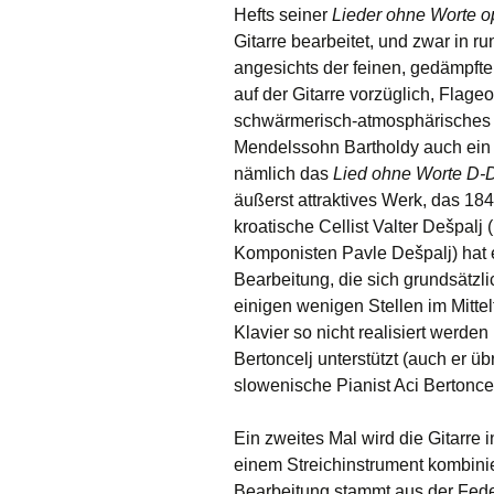
Hefts seiner
Lieder ohne Worte o
Gitarre bearbeitet, und zwar in 
angesichts der feinen, gedämpfte
auf der Gitarre vorzüglich, Flage
schwärmerisch-atmosphärisches 
Mendelssohn Bartholdy auch ein 
nämlich das
Lied ohne Worte D-D
äußerst attraktives Werk, das 1845
kroatische Cellist Valter Dešpal
Komponisten Pavle Dešpalj) hat es
Bearbeitung, die sich grundsätzli
einigen wenigen Stellen im Mitte
Klavier so nicht realisiert werde
Bertoncelj unterstützt (auch er ü
slowenische Pianist Aci Bertoncel
Ein zweites Mal wird die Gitarre 
einem Streichinstrument kombinier
Bearbeitung stammt aus der Fede