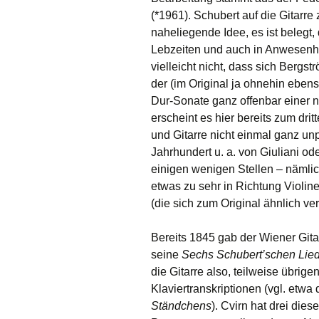
(*1961). Schubert auf die Gitarr
naheliegende Idee, es ist belegt, 
Lebzeiten und auch in Anwesenh
vielleicht nicht, dass sich Berg
der (im Original ja ohnehin eben
Dur-Sonate ganz offenbar einer nic
erscheint es hier bereits zum dri
und Gitarre nicht einmal ganz unp
Jahrhundert u. a. von Giuliani o
einigen wenigen Stellen – nämlich
etwas zu sehr in Richtung Violine
(die sich zum Original ähnlich v
Bereits 1845 gab der Wiener Git
seine
Sechs Schubert’schen Lie
die Gitarre also, teilweise übrig
Klaviertranskriptionen (vgl. etwa
Ständchens
). Cvirn hat drei di