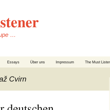
stener
Lupe …
Essays
Über uns
Impressum
The Must Liste
Datenschutzerklärung
jaž Cvirn
er deutschen