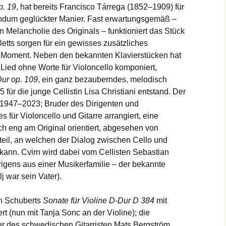
p. 19
, hat bereits Francisco Tárrega (1852–1909) für
rundum geglückter Manier. Fast erwartungsgemäß –
n Melancholie des Originals – funktioniert das Stück
oletts sorgen für ein gewisses zusätzliches
Moment. Neben den bekannten Klavierstücken hat
Lied ohne Worte für Violoncello komponiert,
ur op. 109
, ein ganz bezauberndes, melodisch
 für die junge Cellistin Lisa Christiani entstand. Der
j (1947–2023; Bruder des Dirigenten und
 für Violoncello und Gitarre arrangiert, eine
ch eng am Original orientiert, abgesehen von
lteil, an welchen der Dialog zwischen Cello und
n kann. Cvirn wird dabei vom Cellisten Sebastian
brigens aus einer Musikerfamilie – der bekannte
j war sein Vater).
in Schuberts
Sonate für Violine D-Dur D 384
mit
t (nun mit Tanja Sonc an der Violine); die
r des schwedischen Gitarristen Mats Bergström