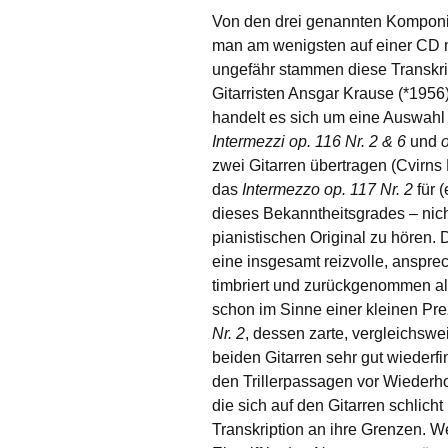
Von den drei genannten Komponis
man am wenigsten auf einer CD m
ungefähr stammen diese Transkrip
Gitarristen Ansgar Krause (*1956
handelt es sich um eine Auswahl 
Intermezzi op. 116 Nr. 2 & 6
und
o
zwei Gitarren übertragen (Cvirns 
das
Intermezzo op. 117 Nr. 2
für (
dieses Bekanntheitsgrades – nic
pianistischen Original zu hören. 
eine insgesamt reizvolle, anspr
timbriert und zurückgenommen al
schon im Sinne einer kleinen Prez
Nr. 2
, dessen zarte, vergleichswei
beiden Gitarren sehr gut wieder
den Trillerpassagen vor Wiederho
die sich auf den Gitarren schlicht
Transkription an ihre Grenzen. W