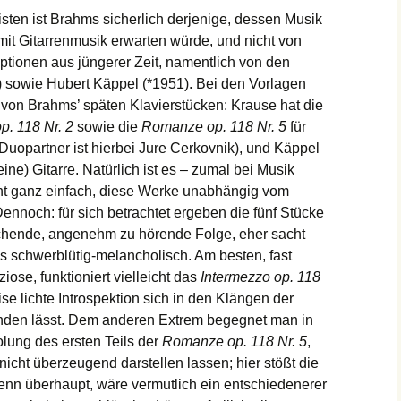
ten ist Brahms sicherlich derjenige, dessen Musik
it Gitarrenmusik erwarten würde, und nicht von
tionen aus jüngerer Zeit, namentlich von den
) sowie Hubert Käppel (*1951). Bei den Vorlagen
von Brahms’ späten Klavierstücken: Krause hat die
p. 118 Nr. 2
sowie die
Romanze op. 118 Nr. 5
für
Duopartner ist hierbei Jure Cerkovnik), und Käppel
eine) Gitarre. Natürlich ist es – zumal bei Musik
ht ganz einfach, diese Werke unabhängig vom
Dennoch: für sich betrachtet ergeben die fünf Stücke
echende, angenehm zu hörende Folge, eher sacht
s schwerblütig-melancholisch. Am besten, fast
iose, funktioniert vielleicht das
Intermezzo op. 118
se lichte Introspektion sich in den Klängen der
finden lässt. Dem anderen Extrem begegnet man in
lung des ersten Teils der
Romanze op. 118 Nr. 5
,
 nicht überzeugend darstellen lassen; hier stößt die
enn überhaupt, wäre vermutlich ein entschiedenerer