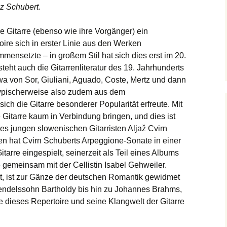
z Schubert.
 Gitarre (ebenso wie ihre Vorgänger) ein
oire sich in erster Linie aus den Werken
mensetzte – in großem Stil hat sich dies erst im 20.
eht auch die Gitarrenliteratur des 19. Jahrhunderts
 von Sor, Giuliani, Aguado, Coste, Mertz und dann
typischerweise also zudem aus dem
h die Gitarre besonderer Popularität erfreute. Mit
Gitarre kaum in Verbindung bringen, und dies ist
s jungen slowenischen Gitarristen Aljaž Cvirn
ren hat Cvirn Schuberts Arpeggione-Sonate in einer
tarre eingespielt, seinerzeit als Teil eines Albums
e gemeinsam mit der Cellistin Isabel Gehweiler.
t, ist zur Gänze der deutschen Romantik gewidmet
endelssohn Bartholdy bis hin zu Johannes Brahms,
 dieses Repertoire und seine Klangwelt der Gitarre