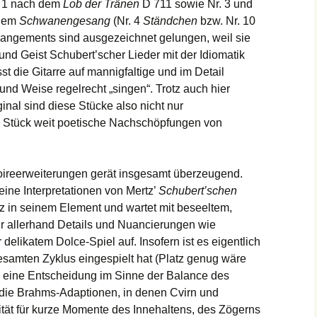
. 1 nach dem
Lob der Tränen
D 711 sowie Nr. 3 und
 dem
Schwanengesang
(Nr. 4
Ständchen
bzw. Nr. 10
rrangements sind ausgezeichnet gelungen, weil sie
 und Geist Schubert’scher Lieder mit der Idiomatik
st die Gitarre auf mannigfaltige und im Detail
und Weise regelrecht „singen“. Trotz auch hier
ginal sind diese Stücke also nicht nur
n Stück weit poetische Nachschöpfungen von
toireerweiterungen gerät insgesamt überzeugend.
ine Interpretationen von Mertz’
Schubert’schen
anz in seinem Element und wartet mit beseeltem,
ür allerhand Details und Nuancierungen wie
delikatem Dolce-Spiel auf. Insofern ist es eigentlich
esamten Zyklus eingespielt hat (Platz genug wäre
 eine Entscheidung im Sinne der Balance des
die Brahms-Adaptionen, in denen Cvirn und
tät für kurze Momente des Innehaltens, des Zögerns