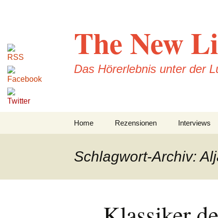
Zum
Inhalt
The New Li
springen
Das Hörerlebnis unter der 
Home
Rezensionen
Interviews
CD-Rezension
Schlagwort-Archiv: Al
Konzertrezensionen
DVD-Rezensionen
Klassiker d
Buchrezensionen