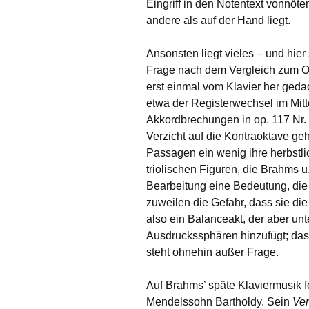
Eingriff in den Notentext vonnöte
andere als auf der Hand liegt.
Ansonsten liegt vieles – und hier
Frage nach dem Vergleich zum Orig
erst einmal vom Klavier her gedac
etwa der Registerwechsel im Mitte
Akkordbrechungen in op. 117 Nr. 
Verzicht auf die Kontraoktave geh
Passagen ein wenig ihre herbstl
triolischen Figuren, die Brahms u
Bearbeitung eine Bedeutung, die 
zuweilen die Gefahr, dass sie di
also ein Balanceakt, der aber unt
Ausdruckssphären hinzufügt; das
steht ohnehin außer Frage.
Auf Brahms’ späte Klaviermusik f
Mendelssohn Bartholdy. Sein
Ven