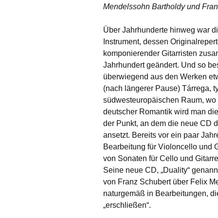
Mendelssohn Bartholdy und Fran
Über Jahrhunderte hinweg war die
Instrument, dessen Originalrepert
komponierender Gitarristen zusam
Jahrhundert geändert. Und so best
überwiegend aus den Werken etwa
(nach längerer Pause) Tárrega, 
südwesteuropäischen Raum, wo sic
deutscher Romantik wird man die 
der Punkt, an dem die neue CD de
ansetzt. Bereits vor ein paar Jah
Bearbeitung für Violoncello und Gi
von Sonaten für Cello und Gitarr
Seine neue CD, „Duality“ genann
von Franz Schubert über Felix M
naturgemäß in Bearbeitungen, die
„erschließen“.