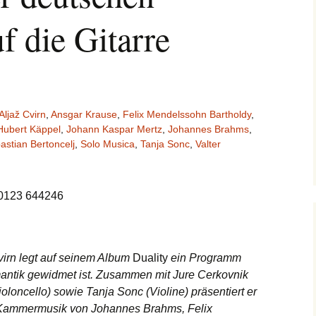
f die Gitarre
Aljaž Cvirn
,
Ansgar Krause
,
Felix Mendelssohn Bartholdy
,
Hubert Käppel
,
Johann Kaspar Mertz
,
Johannes Brahms
,
astian Bertoncelj
,
Solo Musica
,
Tanja Sonc
,
Valter
60123 644246
Cvirn legt auf seinem Album
Duality
ein Programm
antik gewidmet ist. Zusammen mit Jure Cerkovnik
ioloncello) sowie Tanja Sonc (Violine) präsentiert er
 Kammermusik von Johannes Brahms, Felix