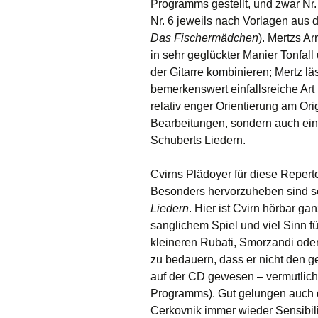
Programms gestellt, und zwar Nr
Nr. 6 jeweils nach Vorlagen aus
Das Fischermädchen
). Mertzs A
in sehr geglückter Manier Tonfall
der Gitarre kombinieren; Mertz läs
bemerkenswert einfallsreiche Art 
relativ enger Orientierung am Ori
Bearbeitungen, sondern auch ei
Schuberts Liedern.
Cvirns Plädoyer für diese Reper
Besonders hervorzuheben sind se
Liedern
. Hier ist Cvirn hörbar g
sanglichem Spiel und viel Sinn f
kleineren Rubati, Smorzandi oder 
zu bedauern, dass er nicht den g
auf der CD gewesen – vermutlich
Programms). Gut gelungen auch 
Cerkovnik immer wieder Sensibili