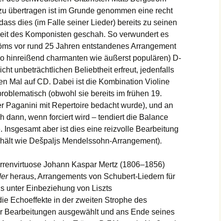
e zu übertragen ist im Grunde genommen eine recht
dass dies (im Falle seiner Lieder) bereits zu seinen
eit des Komponisten geschah. So verwundert es
ströms vor rund 25 Jahren entstandenes Arrangement
so hinreißend charmanten wie äußerst populären) D-
ht unbeträchtlichen Beliebtheit erfreut, jedenfalls
tten Mal auf CD. Dabei ist die Kombination Violine
roblematisch (obwohl sie bereits im frühen 19.
der Paganini mit Repertoire bedacht wurde), und an
 dann, wenn forciert wird – tendiert die Balance
. Insgesamt aber ist dies eine reizvolle Bearbeitung
erhält wie Dešpaljs Mendelssohn-Arrangement).
arrenvirtuose Johann Kaspar Mertz (1806–1856)
der
heraus, Arrangements von Schubert-Liedern für
ens unter Einbeziehung von Liszts
 die Echoeffekte in der zweiten Strophe des
eser Bearbeitungen ausgewählt und ans Ende seines