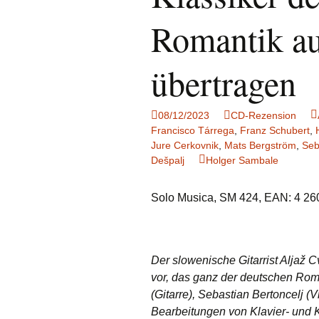
Notenrezensionen
Romantik au
übertragen
08/12/2023
CD-Rezension
Francisco Tárrega
,
Franz Schubert
,
Jure Cerkovnik
,
Mats Bergström
,
Seb
Dešpalj
Holger Sambale
Solo Musica, SM 424, EAN: 4 2
Der slowenische Gitarrist Aljaž 
vor, das ganz der deutschen Rom
(Gitarre), Sebastian Bertoncelj (V
Bearbeitungen von Klavier- und