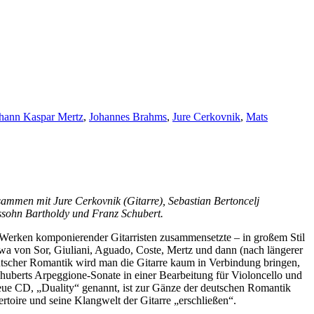
hann Kaspar Mertz
,
Johannes Brahms
,
Jure Cerkovnik
,
Mats
ammen mit Jure Cerkovnik (Gitarre), Sebastian Bertoncelj
ssohn Bartholdy und Franz Schubert.
en Werken komponierender Gitarristen zusammensetzte – in großem Stil
etwa von Sor, Giuliani, Aguado, Coste, Mertz und dann (nach längerer
eutscher Romantik wird man die Gitarre kaum in Verbindung bringen,
Schuberts Arpeggione-Sonate in einer Bearbeitung für Violoncello und
 neue CD, „Duality“ genannt, ist zur Gänze der deutschen Romantik
toire und seine Klangwelt der Gitarre „erschließen“.