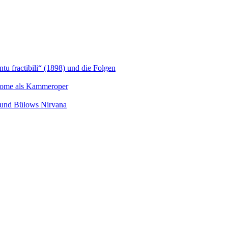
u fractibili“ (1898) und die Folgen
Salome als Kammeroper
s und Bülows Nirvana