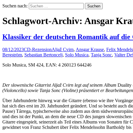
Suchen nach:
Schlagwort-Archiv: Ansgar Kra
Klassiker der deutschen Romantik auf die
08/12/2023
CD-Rezension
Aljaž Cvirn
,
Ansgar Krause
,
Felix Mendels
Bergström
,
Sebastian Bertoncelj
,
Solo Musica
,
Tanja Sonc
,
Valter De
Solo Musica, SM 424, EAN: 4 260123 644246
Der slowenische Gitarrist Aljaž Cvirn legt auf seinem Album
Duality
(Violoncello) sowie Tanja Sonc (Violine) präsentiert er Bearbeitu
Über Jahrhunderte hinweg war die Gitarre (ebenso wie ihre Vorgänger)
hat sich dies erst im 20. Jahrhundert geändert. Und so besteht auch 
Pause) Tárrega, typischerweise also zudem aus dem südwesteuropäisc
und dies ist der Punkt, an dem die neue CD des jungen slowenischen G
Gitarre eingespielt, seinerzeit als Teil eines Albums von Sonaten fü
gewidmet von Franz Schubert über Felix Mendelssohn Bartholdy bis h