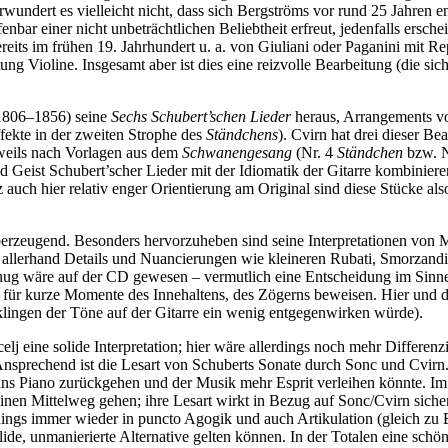
ndert es vielleicht nicht, dass sich Bergströms vor rund 25 Jahren e
ar einer nicht unbeträchtlichen Beliebtheit erfreut, jedenfalls erschei
reits im frühen 19. Jahrhundert u. a. von Giuliani oder Paganini mit R
tung Violine. Insgesamt aber ist dies eine reizvolle Bearbeitung (die s
(1806–1856) seine
Sechs Schubert’schen Lieder
heraus, Arrangements von
fekte in der zweiten Strophe des
Ständchens
). Cvirn hat drei dieser B
weils nach Vorlagen aus dem
Schwanengesang
(Nr. 4
Ständchen
bzw. N
d Geist Schubert’scher Lieder mit der Idiomatik der Gitarre kombinieren
 auch hier relativ enger Orientierung am Original sind diese Stücke al
berzeugend. Besonders hervorzuheben sind seine Interpretationen von 
 allerhand Details und Nuancierungen wie kleineren Rubati, Smorzandi o
 genug wäre auf der CD gewesen – vermutlich eine Entscheidung im Sin
für kurze Momente des Innehaltens, des Zögerns beweisen. Hier und da
lingen der Töne auf der Gitarre ein wenig entgegenwirken würde).
lj eine solide Interpretation; hier wäre allerdings noch mehr Differe
Ansprechend ist die Lesart von Schuberts Sonate durch Sonc und Cvirn
ns Piano zurückgehen und der Musik mehr Esprit verleihen könnte. Im V
nen Mittelweg gehen; ihre Lesart wirkt in Bezug auf Sonc/Cvirn sicherl
dings immer wieder in puncto Agogik und auch Artikulation (gleich zu
ide, unmanierierte Alternative gelten können. In der Totalen eine schö