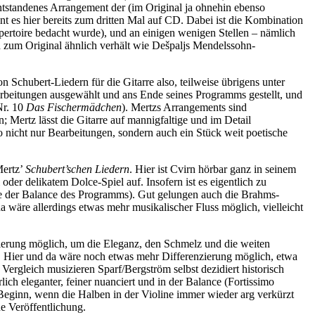
ntstandenes Arrangement der (im Original ja ohnehin ebenso
nt es hier bereits zum dritten Mal auf CD. Dabei ist die Kombination
epertoire bedacht wurde), und an einigen wenigen Stellen – nämlich
ich zum Original ähnlich verhält wie Dešpaljs Mendelssohn-
 Schubert-Liedern für die Gitarre also, teilweise übrigens unter
earbeitungen ausgewählt und ans Ende seines Programms gestellt, und
r. 10
Das Fischermädchen
). Mertzs Arrangements sind
; Mertz lässt die Gitarre auf mannigfaltige und im Detail
so nicht nur Bearbeitungen, sondern auch ein Stück weit poetische
Mertz’
Schubert’schen Liedern
. Hier ist Cvirn hörbar ganz in seinem
der delikatem Dolce-Spiel auf. Insofern ist es eigentlich zu
ne der Balance des Programms). Gut gelungen auch die Brahms-
 wäre allerdings etwas mehr musikalischer Fluss möglich, vielleicht
nzierung möglich, um die Eleganz, den Schmelz und die weiten
. Hier und da wäre noch etwas mehr Differenzierung möglich, etwa
ergleich musizieren Sparf/Bergström selbst dezidiert historisch
ich eleganter, feiner nuanciert und in der Balance (Fortissimo
 Beginn, wenn die Halben in der Violine immer wieder arg verkürzt
ne Veröffentlichung.