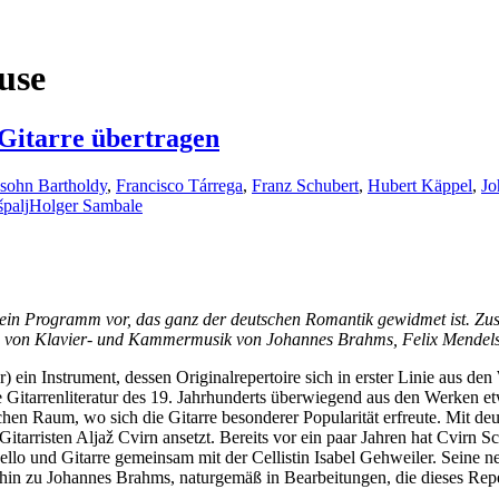
use
 Gitarre übertragen
sohn Bartholdy
,
Francisco Tárrega
,
Franz Schubert
,
Hubert Käppel
,
Jo
špalj
Holger Sambale
ein Programm vor, das ganz der deutschen Romantik gewidmet ist. Zus
ngen von Klavier- und Kammermusik von Johannes Brahms, Felix Mendel
 ein Instrument, dessen Originalrepertoire sich in erster Linie aus d
die Gitarrenliteratur des 19. Jahrhunderts überwiegend aus den Werken 
hen Raum, wo sich die Gitarre besonderer Popularität erfreute. Mit d
itarristen Aljaž Cvirn ansetzt. Bereits vor ein paar Jahren hat Cvirn 
r Cello und Gitarre gemeinsam mit der Cellistin Isabel Gehweiler. Seine
in zu Johannes Brahms, naturgemäß in Bearbeitungen, die dieses Reper