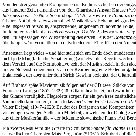
Von den drei genannten Komponisten ist Brahms sicherlich derjenige
aus jüngerer Zeit, namentlich von den Gitarristen Ansgar Krause (*
Intermezzi op. 116 Nr. 2 & 6
und
op. 118 Nr. 2
sowie die
Romanze op.
Gitarre. Natürlich ist es – zumal bei Musik dieses Bekanntheitsgrade
eine insgesamt reizvolle, ansprechende, angenehm zu hörende Folge, 
funktioniert vielleicht das
Intermezzo op. 118 Nr. 2
, dessen zarte, ver
den Trillerpassagen vor Wiederholung des ersten Teils der
Romanze op
überhaupt, wäre vermutlich ein entschiedenerer Eingriff in den Notent
Ansonsten liegt vieles – und hier stellt sich am Ende doch mindestens
nicht jede klangfarbliche Schattierung (wie etwa der Registerwechsel
dem Verzicht auf die Kontraoktave geht der Musik speziell in den akk
in den Nebenstimmen einsetzt, in der Bearbeitung eine Bedeutung, die
Balanceakt, der aber unter dem Strich Gewinn bedeutet, der Gitarren
Auf Brahms’ späte Klaviermusik folgen auf der CD zwei Stücke von
Francisco Tárrega (1852–1909) für Gitarre bearbeitet, und zwar in r
der Gitarre vorzüglich, Flageoletts sorgen für ein gewisses zusätz
Violoncello komponiert, nämlich das
Lied ohne Worte D-Dur op. 109
Valter Dešpalj (1947–2023; Bruder des Dirigenten und Komponisten Pav
von einigen wenigen Stellen im Mittelteil, an welchen der Dialog zwis
aus einer Musikerfamilie – der bekannte slowenische Pianist Aci Berto
Ein zweites Mal wird die Gitarre in Schuberts
Sonate für Violine D-
schwedischen Gitarristen Mats Bergström (*1961). Schubert auf die Git