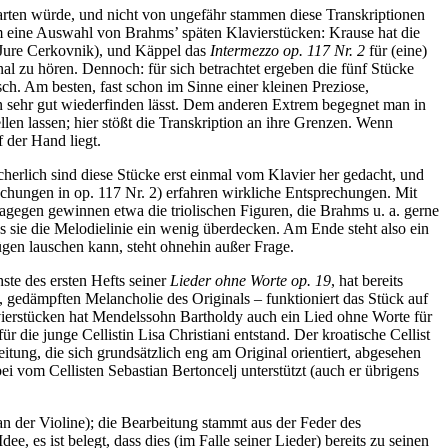
rten würde, und nicht von ungefähr stammen diese Transkriptionen
m eine Auswahl von Brahms’ späten Klavierstücken: Krause hat die
i Jure Cerkovnik), und Käppel das
Intermezzo op. 117 Nr. 2
für (eine)
al zu hören. Dennoch: für sich betrachtet ergeben die fünf Stücke
h. Am besten, fast schon im Sinne einer kleinen Preziose,
ren sehr gut wiederfinden lässt. Dem anderen Extrem begegnet man in
ellen lassen; hier stößt die Transkription an ihre Grenzen. Wenn
f der Hand liegt.
cherlich sind diese Stücke erst einmal vom Klavier her gedacht, und
echungen in op. 117 Nr. 2) erfahren wirkliche Entsprechungen. Mit
dagegen gewinnen etwa die triolischen Figuren, die Brahms u. a. gerne
ss sie die Melodielinie ein wenig überdecken. Am Ende steht also ein
ügen lauschen kann, steht ohnehin außer Frage.
hste des ersten Hefts seiner
Lieder ohne Worte op. 19
, hat bereits
, gedämpften Melancholie des Originals – funktioniert das Stück auf
vierstücken hat Mendelssohn Bartholdy auch ein Lied ohne Worte für
r die junge Cellistin Lisa Christiani entstand. Der kroatische Cellist
tung, die sich grundsätzlich eng am Original orientiert, abgesehen
ei vom Cellisten Sebastian Bertoncelj unterstützt (auch er übrigens
n der Violine); die Bearbeitung stammt aus der Feder des
 es ist belegt, dass dies (im Falle seiner Lieder) bereits zu seinen