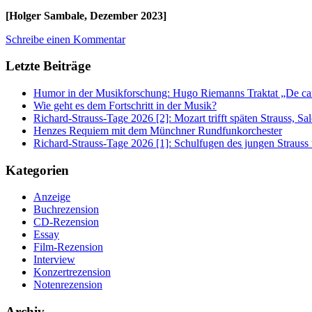
[Holger Sambale, Dezember 2023]
Schreibe einen Kommentar
Letzte Beiträge
Humor in der Musikforschung: Hugo Riemanns Traktat „De cant
Wie geht es dem Fortschritt in der Musik?
Richard-Strauss-Tage 2026 [2]: Mozart trifft späten Strauss, 
Henzes Requiem mit dem Münchner Rundfunkorchester
Richard-Strauss-Tage 2026 [1]: Schulfugen des jungen Straus
Kategorien
Anzeige
Buchrezension
CD-Rezension
Essay
Film-Rezension
Interview
Konzertrezension
Notenrezension
Archiv