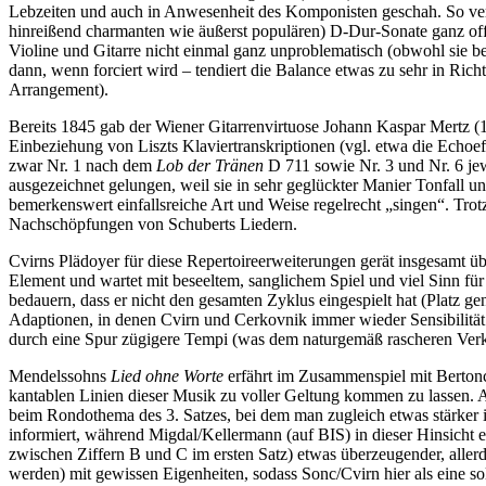
Lebzeiten und auch in Anwesenheit des Komponisten geschah. So verwu
hinreißend charmanten wie äußerst populären) D-Dur-Sonate ganz offenb
Violine und Gitarre nicht einmal ganz unproblematisch (obwohl sie be
dann, wenn forciert wird – tendiert die Balance etwas zu sehr in Rich
Arrangement).
Bereits 1845 gab der Wiener Gitarrenvirtuose Johann Kaspar Mertz 
Einbeziehung von Liszts Klaviertranskriptionen (vgl. etwa die Echoef
zwar Nr. 1 nach dem
Lob der Tränen
D 711 sowie Nr. 3 und Nr. 6 je
ausgezeichnet gelungen, weil sie in sehr geglückter Manier Tonfall un
bemerkenswert einfallsreiche Art und Weise regelrecht „singen“. Trotz
Nachschöpfungen von Schuberts Liedern.
Cvirns Plädoyer für diese Repertoireerweiterungen gerät insgesamt ü
Element und wartet mit beseeltem, sanglichem Spiel und viel Sinn für
bedauern, dass er nicht den gesamten Zyklus eingespielt hat (Platz
Adaptionen, in denen Cvirn und Cerkovnik immer wieder Sensibilität 
durch eine Spur zügigere Tempi (was dem naturgemäß rascheren Verk
Mendelssohns
Lied ohne Worte
erfährt im Zusammenspiel mit Bertonce
kantablen Linien dieser Musik zu voller Geltung kommen zu lassen. 
beim Rondothema des 3. Satzes, bei dem man zugleich etwas stärker i
informiert, während Migdal/Kellermann (auf BIS) in dieser Hinsicht ei
zwischen Ziffern B und C im ersten Satz) etwas überzeugender, aller
werden) mit gewissen Eigenheiten, sodass Sonc/Cvirn hier als eine sol