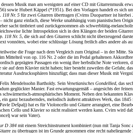
, dessen Musik man am wenigsten auf einer CD mit Gitarrenmusik erwa
1956) sowie Hubert Käppel (*1951). Bei den Vorlagen handelt es sich u
 118 Nr. 5
für zwei Gitarren übertragen (Cvirns Duopartner ist hierbe
s – nicht ganz einfach, diese Werke unabhängig vom pianistischen Origin
eher sacht timbriert und zurückgenommen als schwerblütig-melancholisc
gleichsweise lichte Introspektion sich in den Klängen der beiden Gitar
. 118 Nr. 5
, die sich auf den Gitarren schlicht nicht überzeugend darst
ext vonnöten, wobei eine schlüssige Lösung freilich alles andere als au
 teilweise die Frage nach dem Vergleich zum Original – in der Mitte. Si
 im Mittelteil von op. 116 Nr. 2 oder die im Pedal gehaltenen Akkordbr
ordisch geprägten Passagen ein wenig ihre herbstliche Note verloren, 
 sie auf dem Klavier nicht haben; hier besteht zuweilen die Gefahr, da
literatur Ausdruckssphären hinzufügt; dass man dieser Musik mit Vergn
 Felix Mendelssohn Bartholdy. Sein
Venetianisches Gondellied
, das sec
undum geglückter Manier. Fast erwartungsgemäß – angesichts der feinen
liches schwärmerisch-atmosphärisches Moment. Neben den bekannten Kla
, ein ganz bezauberndes, melodisch äußerst attraktives Werk, das 1845 fü
le Dešpalj) hat es für Violoncello und Gitarre arrangiert, eine Bearbei
chen Cello und Klavier so nicht realisiert werden kann. Cvirn wird dab
ncelj war sein Vater).
Dur D 384
mit einem Streichinstrument kombiniert (nun mit Tanja Sonc a
arre zu übertragen ist im Grunde genommen eine recht naheliegende Idee,