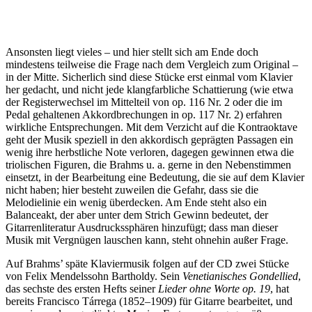
Ansonsten liegt vieles – und hier stellt sich am Ende doch
mindestens teilweise die Frage nach dem Vergleich zum Original –
in der Mitte. Sicherlich sind diese Stücke erst einmal vom Klavier
her gedacht, und nicht jede klangfarbliche Schattierung (wie etwa
der Registerwechsel im Mittelteil von op. 116 Nr. 2 oder die im
Pedal gehaltenen Akkordbrechungen in op. 117 Nr. 2) erfahren
wirkliche Entsprechungen. Mit dem Verzicht auf die Kontraoktave
geht der Musik speziell in den akkordisch geprägten Passagen ein
wenig ihre herbstliche Note verloren, dagegen gewinnen etwa die
triolischen Figuren, die Brahms u. a. gerne in den Nebenstimmen
einsetzt, in der Bearbeitung eine Bedeutung, die sie auf dem Klavier
nicht haben; hier besteht zuweilen die Gefahr, dass sie die
Melodielinie ein wenig überdecken. Am Ende steht also ein
Balanceakt, der aber unter dem Strich Gewinn bedeutet, der
Gitarrenliteratur Ausdruckssphären hinzufügt; dass man dieser
Musik mit Vergnügen lauschen kann, steht ohnehin außer Frage.
Auf Brahms’ späte Klaviermusik folgen auf der CD zwei Stücke
von Felix Mendelssohn Bartholdy. Sein
Venetianisches Gondellied
,
das sechste des ersten Hefts seiner
Lieder ohne Worte op. 19
, hat
bereits Francisco Tárrega (1852–1909) für Gitarre bearbeitet, und