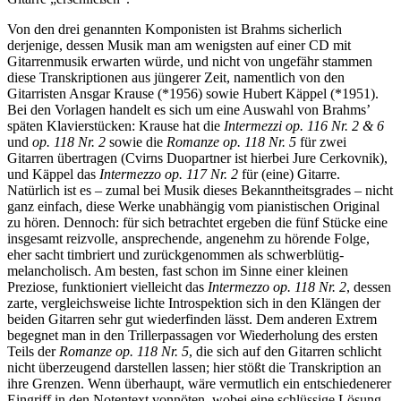
Von den drei genannten Komponisten ist Brahms sicherlich
derjenige, dessen Musik man am wenigsten auf einer CD mit
Gitarrenmusik erwarten würde, und nicht von ungefähr stammen
diese Transkriptionen aus jüngerer Zeit, namentlich von den
Gitarristen Ansgar Krause (*1956) sowie Hubert Käppel (*1951).
Bei den Vorlagen handelt es sich um eine Auswahl von Brahms’
späten Klavierstücken: Krause hat die
Intermezzi op. 116 Nr. 2 & 6
und
op. 118 Nr. 2
sowie die
Romanze op. 118 Nr. 5
für zwei
Gitarren übertragen (Cvirns Duopartner ist hierbei Jure Cerkovnik),
und Käppel das
Intermezzo op. 117 Nr. 2
für (eine) Gitarre.
Natürlich ist es – zumal bei Musik dieses Bekanntheitsgrades – nicht
ganz einfach, diese Werke unabhängig vom pianistischen Original
zu hören. Dennoch: für sich betrachtet ergeben die fünf Stücke eine
insgesamt reizvolle, ansprechende, angenehm zu hörende Folge,
eher sacht timbriert und zurückgenommen als schwerblütig-
melancholisch. Am besten, fast schon im Sinne einer kleinen
Preziose, funktioniert vielleicht das
Intermezzo op. 118 Nr. 2
, dessen
zarte, vergleichsweise lichte Introspektion sich in den Klängen der
beiden Gitarren sehr gut wiederfinden lässt. Dem anderen Extrem
begegnet man in den Trillerpassagen vor Wiederholung des ersten
Teils der
Romanze op. 118 Nr. 5
, die sich auf den Gitarren schlicht
nicht überzeugend darstellen lassen; hier stößt die Transkription an
ihre Grenzen. Wenn überhaupt, wäre vermutlich ein entschiedenerer
Eingriff in den Notentext vonnöten, wobei eine schlüssige Lösung