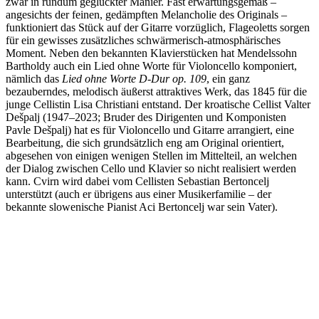
zwar in rundum geglückter Manier. Fast erwartungsgemäß –
angesichts der feinen, gedämpften Melancholie des Originals –
funktioniert das Stück auf der Gitarre vorzüglich, Flageoletts sorgen
für ein gewisses zusätzliches schwärmerisch-atmosphärisches
Moment. Neben den bekannten Klavierstücken hat Mendelssohn
Bartholdy auch ein Lied ohne Worte für Violoncello komponiert,
nämlich das
Lied ohne Worte D-Dur op. 109
, ein ganz
bezauberndes, melodisch äußerst attraktives Werk, das 1845 für die
junge Cellistin Lisa Christiani entstand. Der kroatische Cellist Valter
Dešpalj (1947–2023; Bruder des Dirigenten und Komponisten
Pavle Dešpalj) hat es für Violoncello und Gitarre arrangiert, eine
Bearbeitung, die sich grundsätzlich eng am Original orientiert,
abgesehen von einigen wenigen Stellen im Mittelteil, an welchen
der Dialog zwischen Cello und Klavier so nicht realisiert werden
kann. Cvirn wird dabei vom Cellisten Sebastian Bertoncelj
unterstützt (auch er übrigens aus einer Musikerfamilie – der
bekannte slowenische Pianist Aci Bertoncelj war sein Vater).