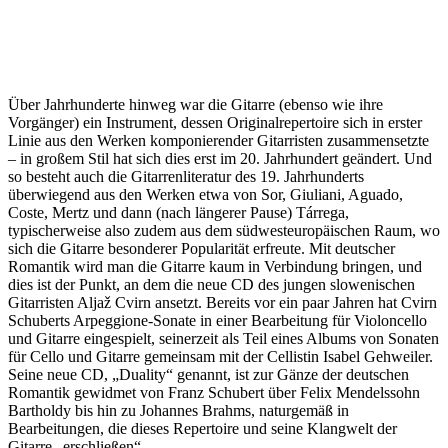
Über Jahrhunderte hinweg war die Gitarre (ebenso wie ihre
Vorgänger) ein Instrument, dessen Originalrepertoire sich in erster
Linie aus den Werken komponierender Gitarristen zusammensetzte
– in großem Stil hat sich dies erst im 20. Jahrhundert geändert. Und
so besteht auch die Gitarrenliteratur des 19. Jahrhunderts
überwiegend aus den Werken etwa von Sor, Giuliani, Aguado,
Coste, Mertz und dann (nach längerer Pause) Tárrega,
typischerweise also zudem aus dem südwesteuropäischen Raum, wo
sich die Gitarre besonderer Popularität erfreute. Mit deutscher
Romantik wird man die Gitarre kaum in Verbindung bringen, und
dies ist der Punkt, an dem die neue CD des jungen slowenischen
Gitarristen Aljaž Cvirn ansetzt. Bereits vor ein paar Jahren hat Cvirn
Schuberts Arpeggione-Sonate in einer Bearbeitung für Violoncello
und Gitarre eingespielt, seinerzeit als Teil eines Albums von Sonaten
für Cello und Gitarre gemeinsam mit der Cellistin Isabel Gehweiler.
Seine neue CD, „Duality“ genannt, ist zur Gänze der deutschen
Romantik gewidmet von Franz Schubert über Felix Mendelssohn
Bartholdy bis hin zu Johannes Brahms, naturgemäß in
Bearbeitungen, die dieses Repertoire und seine Klangwelt der
Gitarre „erschließen“.