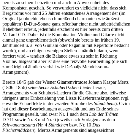
bereits zu seinen Lebzeiten und auch in Anwesenheit des
Komponisten geschah. So verwundert es vielleicht nicht, dass sich
Bergströms vor rund 25 Jahren entstandenes Arrangement der (im
Original ja ohnehin ebenso hinreißend charmanten wie äußerst
populären) D-Dur-Sonate ganz offenbar einer nicht unbeträchtlichen
Beliebtheit erfreut, jedenfalls erscheint es hier bereits zum dritten
Mal auf CD. Dabei ist die Kombination Violine und Gitarre nicht
einmal ganz unproblematisch (obwohl sie bereits im frühen 19.
Jahrhundert u. a. von Giuliani oder Paganini mit Repertoire bedacht
wurde), und an einigen wenigen Stellen – nämlich dann, wenn
forciert wird – tendiert die Balance etwas zu sehr in Richtung
Violine. Insgesamt aber ist dies eine reizvolle Bearbeitung (die sich
zum Original ähnlich verhält wie Dešpaljs Mendelssohn-
Arrangement).
Bereits 1845 gab der Wiener Gitarrenvirtuose Johann Kaspar Mertz
(1806–1856) seine
Sechs Schubert’schen Lieder
heraus,
Arrangements von Schubert-Liedern für die Gitarre also, teilweise
übrigens unter Einbeziehung von Liszts Klaviertranskriptionen (vgl.
etwa die Echoeffekte in der zweiten Strophe des
Ständchens
). Cvirn
hat drei dieser Bearbeitungen ausgewählt und ans Ende seines
Programms gestellt, und zwar Nr. 1 nach dem
Lob der Tränen
D 711 sowie Nr. 3 und Nr. 6 jeweils nach Vorlagen aus dem
Schwanengesang
(Nr. 4
Ständchen
bzw. Nr. 10
Das
Fischermädchen
). Mertzs Arrangements sind ausgezeichnet