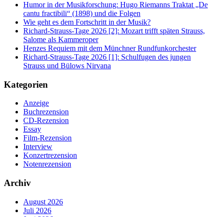
Humor in der Musikforschung: Hugo Riemanns Traktat „De
cantu fractibili“ (1898) und die Folgen
Wie geht es dem Fortschritt in der Musik?
Richard-Strauss-Tage 2026 [2]: Mozart trifft späten Strauss,
Salome als Kammeroper
Henzes Requiem mit dem Münchner Rundfunkorchester
Richard-Strauss-Tage 2026 [1]: Schulfugen des jungen
Strauss und Bülows Nirvana
Kategorien
Anzeige
Buchrezension
CD-Rezension
Essay
Film-Rezension
Interview
Konzertrezension
Notenrezension
Archiv
August 2026
Juli 2026