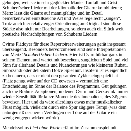
gelungen, weil sie in sehr geglückter Manier Tonfall und Geist
Schubert’scher Lieder mit der Idiomatik der Gitarre kombinieren;
Mertz lässt die Gitarre auf mannigfaltige und im Detail
bemerkenswert einfallsreiche Art und Weise regelrecht „singen“.
Trotz auch hier relativ enger Orientierung am Original sind diese
Stücke also nicht nur Bearbeitungen, sondern auch ein Stück weit
poetische Nachschöpfungen von Schuberts Liedern.
Cvirns Plädoyer für diese Repertoireerweiterungen gerät insgesamt
überzeugend. Besonders hervorzuheben sind seine Interpretationen
von Mertz’
Schubert’schen Liedern
. Hier ist Cvirn hörbar ganz in
seinem Element und wartet mit beseeltem, sanglichem Spiel und viel
Sinn für allerhand Details und Nuancierungen wie kleineren Rubati,
Smorzandi oder delikatem Dolce-Spiel auf. Insofern ist es eigentlich
zu bedauern, dass er nicht den gesamten Zyklus eingespielt hat
(Platz genug wäre auf der CD gewesen – vermutlich eine
Entscheidung im Sinne der Balance des Programms). Gut gelungen
auch die Brahms-Adaptionen, in denen Cvirn und Cerkovnik immer
wieder Sensibilität für kurze Momente des Innehaltens, des Zögerns
beweisen. Hier und da wäre allerdings etwas mehr musikalischer
Fluss möglich, vielleicht durch eine Spur zügigere Tempi (was dem
naturgemäß rascheren Verklingen der Töne auf der Gitarre ein
wenig entgegenwirken würde).
Mendelssohns
Lied ohne Worte
erfährt im Zusammenspiel mit