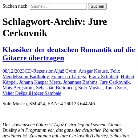
Suchen nach:
Schlagwort-Archiv: Jure
Cerkovnik
Klassiker der deutschen Romantik auf die
Gitarre übertragen
08/12/2023
CD-Rezension
Aljaž Cvirn
,
Ansgar Krause
,
Felix
Mendelssohn Bartholdy
,
Francisco Tárrega
,
Franz Schubert
,
Hubert
Käppel
,
Johann Kaspar Mertz
,
Johannes Brahms
,
Jure Cerkovnik
,
Mats Bergström
,
Sebastian Bertoncelj
,
Solo Musica
,
Tanja Sonc
,
Valter Dešpalj
Holger Sambale
Solo Musica, SM 424, EAN: 4 260123 644246
Der slowenische Gitarrist Aljaž Cvirn legt auf seinem Album
Duality
ein Programm vor, das ganz der deutschen Romantik
gewidmet ist. Zusammen mit Jure Cerkovnik (Gitarre), Sebastian