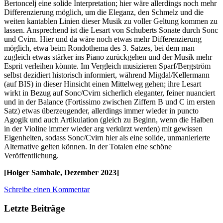
Bertoncelj eine solide Interpretation; hier wäre allerdings noch mehr
Differenzierung möglich, um die Eleganz, den Schmelz und die
weiten kantablen Linien dieser Musik zu voller Geltung kommen zu
lassen. Ansprechend ist die Lesart von Schuberts Sonate durch Sonc
und Cvirn. Hier und da wäre noch etwas mehr Differenzierung
möglich, etwa beim Rondothema des 3. Satzes, bei dem man
zugleich etwas stärker ins Piano zurückgehen und der Musik mehr
Esprit verleihen könnte. Im Vergleich musizieren Sparf/Bergström
selbst dezidiert historisch informiert, während Migdal/Kellermann
(auf BIS) in dieser Hinsicht einen Mittelweg gehen; ihre Lesart
wirkt in Bezug auf Sonc/Cvirn sicherlich eleganter, feiner nuanciert
und in der Balance (Fortissimo zwischen Ziffern B und C im ersten
Satz) etwas überzeugender, allerdings immer wieder in puncto
Agogik und auch Artikulation (gleich zu Beginn, wenn die Halben
in der Violine immer wieder arg verkürzt werden) mit gewissen
Eigenheiten, sodass Sonc/Cvirn hier als eine solide, unmanierierte
Alternative gelten können. In der Totalen eine schöne
Veröffentlichung.
[Holger Sambale, Dezember 2023]
Schreibe einen Kommentar
Letzte Beiträge