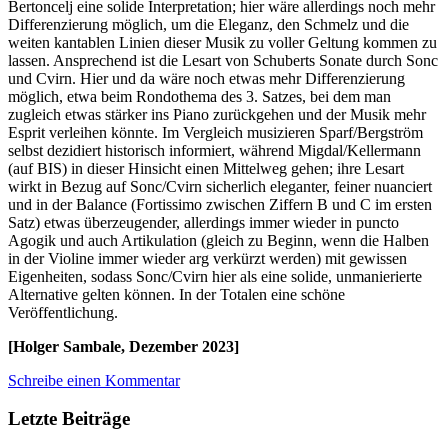
Bertoncelj eine solide Interpretation; hier wäre allerdings noch mehr
Differenzierung möglich, um die Eleganz, den Schmelz und die
weiten kantablen Linien dieser Musik zu voller Geltung kommen zu
lassen. Ansprechend ist die Lesart von Schuberts Sonate durch Sonc
und Cvirn. Hier und da wäre noch etwas mehr Differenzierung
möglich, etwa beim Rondothema des 3. Satzes, bei dem man
zugleich etwas stärker ins Piano zurückgehen und der Musik mehr
Esprit verleihen könnte. Im Vergleich musizieren Sparf/Bergström
selbst dezidiert historisch informiert, während Migdal/Kellermann
(auf BIS) in dieser Hinsicht einen Mittelweg gehen; ihre Lesart
wirkt in Bezug auf Sonc/Cvirn sicherlich eleganter, feiner nuanciert
und in der Balance (Fortissimo zwischen Ziffern B und C im ersten
Satz) etwas überzeugender, allerdings immer wieder in puncto
Agogik und auch Artikulation (gleich zu Beginn, wenn die Halben
in der Violine immer wieder arg verkürzt werden) mit gewissen
Eigenheiten, sodass Sonc/Cvirn hier als eine solide, unmanierierte
Alternative gelten können. In der Totalen eine schöne
Veröffentlichung.
[Holger Sambale, Dezember 2023]
Schreibe einen Kommentar
Letzte Beiträge