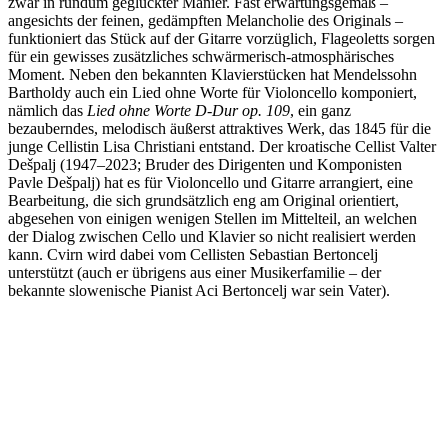
zwar in rundum geglückter Manier. Fast erwartungsgemäß –
angesichts der feinen, gedämpften Melancholie des Originals –
funktioniert das Stück auf der Gitarre vorzüglich, Flageoletts sorgen
für ein gewisses zusätzliches schwärmerisch-atmosphärisches
Moment. Neben den bekannten Klavierstücken hat Mendelssohn
Bartholdy auch ein Lied ohne Worte für Violoncello komponiert,
nämlich das
Lied ohne Worte D-Dur op. 109
, ein ganz
bezauberndes, melodisch äußerst attraktives Werk, das 1845 für die
junge Cellistin Lisa Christiani entstand. Der kroatische Cellist Valter
Dešpalj (1947–2023; Bruder des Dirigenten und Komponisten
Pavle Dešpalj) hat es für Violoncello und Gitarre arrangiert, eine
Bearbeitung, die sich grundsätzlich eng am Original orientiert,
abgesehen von einigen wenigen Stellen im Mittelteil, an welchen
der Dialog zwischen Cello und Klavier so nicht realisiert werden
kann. Cvirn wird dabei vom Cellisten Sebastian Bertoncelj
unterstützt (auch er übrigens aus einer Musikerfamilie – der
bekannte slowenische Pianist Aci Bertoncelj war sein Vater).