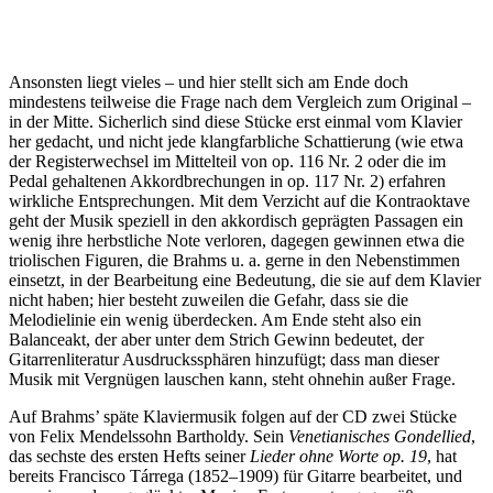
Ansonsten liegt vieles – und hier stellt sich am Ende doch
mindestens teilweise die Frage nach dem Vergleich zum Original –
in der Mitte. Sicherlich sind diese Stücke erst einmal vom Klavier
her gedacht, und nicht jede klangfarbliche Schattierung (wie etwa
der Registerwechsel im Mittelteil von op. 116 Nr. 2 oder die im
Pedal gehaltenen Akkordbrechungen in op. 117 Nr. 2) erfahren
wirkliche Entsprechungen. Mit dem Verzicht auf die Kontraoktave
geht der Musik speziell in den akkordisch geprägten Passagen ein
wenig ihre herbstliche Note verloren, dagegen gewinnen etwa die
triolischen Figuren, die Brahms u. a. gerne in den Nebenstimmen
einsetzt, in der Bearbeitung eine Bedeutung, die sie auf dem Klavier
nicht haben; hier besteht zuweilen die Gefahr, dass sie die
Melodielinie ein wenig überdecken. Am Ende steht also ein
Balanceakt, der aber unter dem Strich Gewinn bedeutet, der
Gitarrenliteratur Ausdruckssphären hinzufügt; dass man dieser
Musik mit Vergnügen lauschen kann, steht ohnehin außer Frage.
Auf Brahms’ späte Klaviermusik folgen auf der CD zwei Stücke
von Felix Mendelssohn Bartholdy. Sein
Venetianisches Gondellied
,
das sechste des ersten Hefts seiner
Lieder ohne Worte op. 19
, hat
bereits Francisco Tárrega (1852–1909) für Gitarre bearbeitet, und