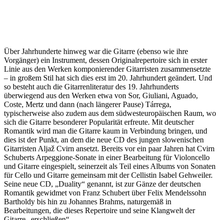
Über Jahrhunderte hinweg war die Gitarre (ebenso wie ihre
Vorgänger) ein Instrument, dessen Originalrepertoire sich in erster
Linie aus den Werken komponierender Gitarristen zusammensetzte
– in großem Stil hat sich dies erst im 20. Jahrhundert geändert. Und
so besteht auch die Gitarrenliteratur des 19. Jahrhunderts
überwiegend aus den Werken etwa von Sor, Giuliani, Aguado,
Coste, Mertz und dann (nach längerer Pause) Tárrega,
typischerweise also zudem aus dem südwesteuropäischen Raum, wo
sich die Gitarre besonderer Popularität erfreute. Mit deutscher
Romantik wird man die Gitarre kaum in Verbindung bringen, und
dies ist der Punkt, an dem die neue CD des jungen slowenischen
Gitarristen Aljaž Cvirn ansetzt. Bereits vor ein paar Jahren hat Cvirn
Schuberts Arpeggione-Sonate in einer Bearbeitung für Violoncello
und Gitarre eingespielt, seinerzeit als Teil eines Albums von Sonaten
für Cello und Gitarre gemeinsam mit der Cellistin Isabel Gehweiler.
Seine neue CD, „Duality“ genannt, ist zur Gänze der deutschen
Romantik gewidmet von Franz Schubert über Felix Mendelssohn
Bartholdy bis hin zu Johannes Brahms, naturgemäß in
Bearbeitungen, die dieses Repertoire und seine Klangwelt der
Gitarre „erschließen“.