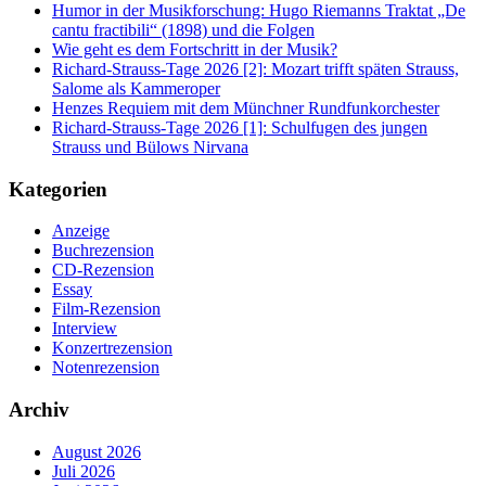
Humor in der Musikforschung: Hugo Riemanns Traktat „De
cantu fractibili“ (1898) und die Folgen
Wie geht es dem Fortschritt in der Musik?
Richard-Strauss-Tage 2026 [2]: Mozart trifft späten Strauss,
Salome als Kammeroper
Henzes Requiem mit dem Münchner Rundfunkorchester
Richard-Strauss-Tage 2026 [1]: Schulfugen des jungen
Strauss und Bülows Nirvana
Kategorien
Anzeige
Buchrezension
CD-Rezension
Essay
Film-Rezension
Interview
Konzertrezension
Notenrezension
Archiv
August 2026
Juli 2026