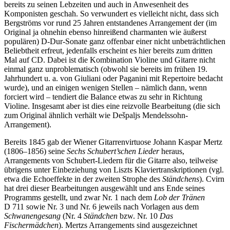
bereits zu seinen Lebzeiten und auch in Anwesenheit des
Komponisten geschah. So verwundert es vielleicht nicht, dass sich
Bergströms vor rund 25 Jahren entstandenes Arrangement der (im
Original ja ohnehin ebenso hinreißend charmanten wie äußerst
populären) D-Dur-Sonate ganz offenbar einer nicht unbeträchtlichen
Beliebtheit erfreut, jedenfalls erscheint es hier bereits zum dritten
Mal auf CD. Dabei ist die Kombination Violine und Gitarre nicht
einmal ganz unproblematisch (obwohl sie bereits im frühen 19.
Jahrhundert u. a. von Giuliani oder Paganini mit Repertoire bedacht
wurde), und an einigen wenigen Stellen – nämlich dann, wenn
forciert wird – tendiert die Balance etwas zu sehr in Richtung
Violine. Insgesamt aber ist dies eine reizvolle Bearbeitung (die sich
zum Original ähnlich verhält wie Dešpaljs Mendelssohn-
Arrangement).
Bereits 1845 gab der Wiener Gitarrenvirtuose Johann Kaspar Mertz
(1806–1856) seine
Sechs Schubert’schen Lieder
heraus,
Arrangements von Schubert-Liedern für die Gitarre also, teilweise
übrigens unter Einbeziehung von Liszts Klaviertranskriptionen (vgl.
etwa die Echoeffekte in der zweiten Strophe des
Ständchens
). Cvirn
hat drei dieser Bearbeitungen ausgewählt und ans Ende seines
Programms gestellt, und zwar Nr. 1 nach dem
Lob der Tränen
D 711 sowie Nr. 3 und Nr. 6 jeweils nach Vorlagen aus dem
Schwanengesang
(Nr. 4
Ständchen
bzw. Nr. 10
Das
Fischermädchen
). Mertzs Arrangements sind ausgezeichnet