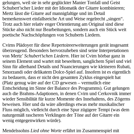
gelungen, weil sie in sehr geglückter Manier Tonfall und Geist
Schubert’scher Lieder mit der Idiomatik der Gitarre kombinieren;
Mertz lässt die Gitarre auf mannigfaltige und im Detail
bemerkenswert einfallsreiche Art und Weise regelrecht „singen“.
Trotz auch hier relativ enger Orientierung am Original sind diese
Stücke also nicht nur Bearbeitungen, sondern auch ein Stück weit
poetische Nachschöpfungen von Schuberts Liedern.
Cvirns Plädoyer für diese Repertoireerweiterungen gerät insgesamt
überzeugend. Besonders hervorzuheben sind seine Interpretationen
von Mertz’
Schubert’schen Liedern
. Hier ist Cvirn hörbar ganz in
seinem Element und wartet mit beseeltem, sanglichem Spiel und viel
Sinn für allerhand Details und Nuancierungen wie kleineren Rubati,
Smorzandi oder delikatem Dolce-Spiel auf. Insofern ist es eigentlich
zu bedauern, dass er nicht den gesamten Zyklus eingespielt hat
(Platz genug wäre auf der CD gewesen – vermutlich eine
Entscheidung im Sinne der Balance des Programms). Gut gelungen
auch die Brahms-Adaptionen, in denen Cvirn und Cerkovnik immer
wieder Sensibilität für kurze Momente des Innehaltens, des Zögerns
beweisen. Hier und da wäre allerdings etwas mehr musikalischer
Fluss möglich, vielleicht durch eine Spur zügigere Tempi (was dem
naturgemäß rascheren Verklingen der Töne auf der Gitarre ein
wenig entgegenwirken würde).
Mendelssohns
Lied ohne Worte
erfährt im Zusammenspiel mit