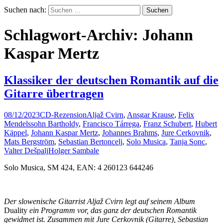
Suchen nach:
Schlagwort-Archiv: Johann
Kaspar Mertz
Klassiker der deutschen Romantik auf die
Gitarre übertragen
08/12/2023
CD-Rezension
Aljaž Cvirn
,
Ansgar Krause
,
Felix
Mendelssohn Bartholdy
,
Francisco Tárrega
,
Franz Schubert
,
Hubert
Käppel
,
Johann Kaspar Mertz
,
Johannes Brahms
,
Jure Cerkovnik
,
Mats Bergström
,
Sebastian Bertoncelj
,
Solo Musica
,
Tanja Sonc
,
Valter Dešpalj
Holger Sambale
Solo Musica, SM 424, EAN: 4 260123 644246
Der slowenische Gitarrist Aljaž Cvirn legt auf seinem Album
Duality
ein Programm vor, das ganz der deutschen Romantik
gewidmet ist. Zusammen mit Jure Cerkovnik (Gitarre), Sebastian