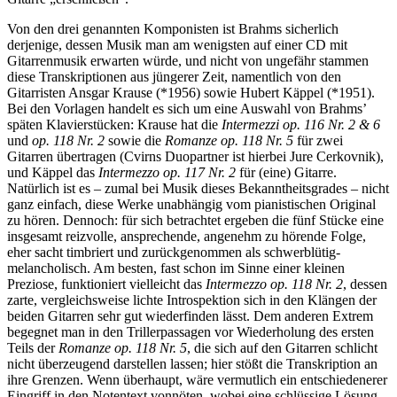
Von den drei genannten Komponisten ist Brahms sicherlich
derjenige, dessen Musik man am wenigsten auf einer CD mit
Gitarrenmusik erwarten würde, und nicht von ungefähr stammen
diese Transkriptionen aus jüngerer Zeit, namentlich von den
Gitarristen Ansgar Krause (*1956) sowie Hubert Käppel (*1951).
Bei den Vorlagen handelt es sich um eine Auswahl von Brahms’
späten Klavierstücken: Krause hat die
Intermezzi op. 116 Nr. 2 & 6
und
op. 118 Nr. 2
sowie die
Romanze op. 118 Nr. 5
für zwei
Gitarren übertragen (Cvirns Duopartner ist hierbei Jure Cerkovnik),
und Käppel das
Intermezzo op. 117 Nr. 2
für (eine) Gitarre.
Natürlich ist es – zumal bei Musik dieses Bekanntheitsgrades – nicht
ganz einfach, diese Werke unabhängig vom pianistischen Original
zu hören. Dennoch: für sich betrachtet ergeben die fünf Stücke eine
insgesamt reizvolle, ansprechende, angenehm zu hörende Folge,
eher sacht timbriert und zurückgenommen als schwerblütig-
melancholisch. Am besten, fast schon im Sinne einer kleinen
Preziose, funktioniert vielleicht das
Intermezzo op. 118 Nr. 2
, dessen
zarte, vergleichsweise lichte Introspektion sich in den Klängen der
beiden Gitarren sehr gut wiederfinden lässt. Dem anderen Extrem
begegnet man in den Trillerpassagen vor Wiederholung des ersten
Teils der
Romanze op. 118 Nr. 5
, die sich auf den Gitarren schlicht
nicht überzeugend darstellen lassen; hier stößt die Transkription an
ihre Grenzen. Wenn überhaupt, wäre vermutlich ein entschiedenerer
Eingriff in den Notentext vonnöten, wobei eine schlüssige Lösung