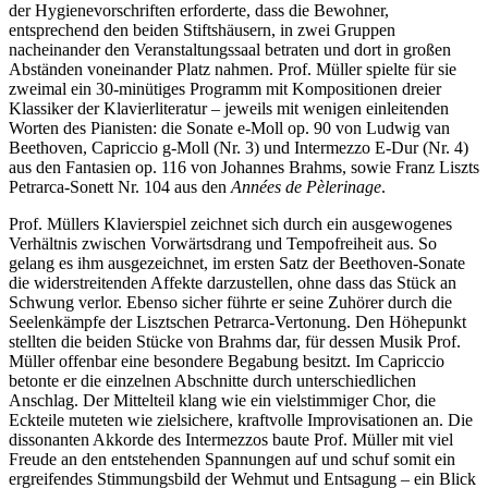
der Hygienevorschriften erforderte, dass die Bewohner,
entsprechend den beiden Stiftshäusern, in zwei Gruppen
nacheinander den Veranstaltungssaal betraten und dort in großen
Abständen voneinander Platz nahmen. Prof. Müller spielte für sie
zweimal ein 30-minütiges Programm mit Kompositionen dreier
Klassiker der Klavierliteratur – jeweils mit wenigen einleitenden
Worten des Pianisten: die Sonate e-Moll op. 90 von Ludwig van
Beethoven, Capriccio g-Moll (Nr. 3) und Intermezzo E-Dur (Nr. 4)
aus den Fantasien op. 116 von Johannes Brahms, sowie Franz Liszts
Petrarca-Sonett Nr. 104 aus den
Années de Pèlerinage
.
Prof. Müllers Klavierspiel zeichnet sich durch ein ausgewogenes
Verhältnis zwischen Vorwärtsdrang und Tempofreiheit aus. So
gelang es ihm ausgezeichnet, im ersten Satz der Beethoven-Sonate
die widerstreitenden Affekte darzustellen, ohne dass das Stück an
Schwung verlor. Ebenso sicher führte er seine Zuhörer durch die
Seelenkämpfe der Lisztschen Petrarca-Vertonung. Den Höhepunkt
stellten die beiden Stücke von Brahms dar, für dessen Musik Prof.
Müller offenbar eine besondere Begabung besitzt. Im Capriccio
betonte er die einzelnen Abschnitte durch unterschiedlichen
Anschlag. Der Mittelteil klang wie ein vielstimmiger Chor, die
Eckteile muteten wie zielsichere, kraftvolle Improvisationen an. Die
dissonanten Akkorde des Intermezzos baute Prof. Müller mit viel
Freude an den entstehenden Spannungen auf und schuf somit ein
ergreifendes Stimmungsbild der Wehmut und Entsagung – ein Blick