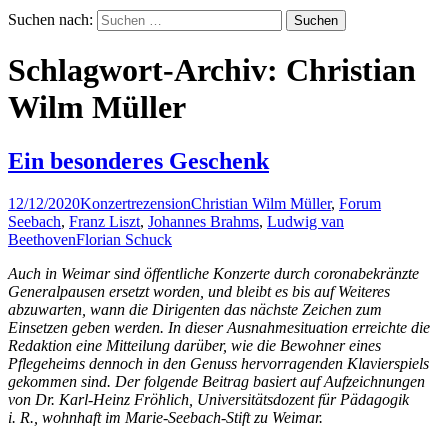
Suchen nach:
Schlagwort-Archiv: Christian
Wilm Müller
Ein besonderes Geschenk
12/12/2020
Konzertrezension
Christian Wilm Müller
,
Forum
Seebach
,
Franz Liszt
,
Johannes Brahms
,
Ludwig van
Beethoven
Florian Schuck
Auch in Weimar sind öffentliche Konzerte durch coronabekränzte
Generalpausen ersetzt worden, und bleibt es bis auf Weiteres
abzuwarten, wann die Dirigenten das nächste Zeichen zum
Einsetzen geben werden. In dieser Ausnahmesituation erreichte die
Redaktion eine Mitteilung darüber, wie die Bewohner eines
Pflegeheims dennoch in den Genuss hervorragenden Klavierspiels
gekommen sind. Der folgende Beitrag basiert auf Aufzeichnungen
von Dr. Karl-Heinz Fröhlich, Universitätsdozent für Pädagogik
i. R., wohnhaft im Marie-Seebach-Stift zu Weimar.