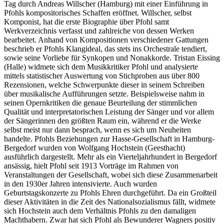
Tag durch Andreas Willscher (Hamburg) mit einer Einführung in
Pfohls kompositorisches Schaffen eröffnet. Willscher, selbst
Komponist, hat die erste Biographie über Pfohl samt
Werkverzeichnis verfasst und zahlreiche von dessen Werken
bearbeitet. Anhand von Kompositionen verschiedener Gattungen
beschrieb er Pfohls Klangideal, das stets ins Orchestrale tendiert,
sowie seine Vorliebe für Synkopen und Nonakkorde. Tristan Eissing
(Halle) widmete sich dem Musikkritiker Pfohl und analysierte
mittels statistischer Auswertung von Stichproben aus über 800
Rezensionen, welche Schwerpunkte dieser in seinem Schreiben
über musikalische Aufführungen setzte. Beispielsweise nahm in
seinen Opernkritiken die genaue Beurteilung der stimmlichen
Qualität und interpretatorischen Leistung der Sänger und vor allem
der Sängerinnen den größten Raum ein, während er die Werke
selbst meist nur dann besprach, wenn es sich um Neuheiten
handelte. Pfohls Beziehungen zur Hasse-Gesellschaft in Hamburg-
Bergedorf wurden von Wolfgang Hochstein (Geesthacht)
ausführlich dargestellt. Mehr als ein Vierteljahrhundert in Bergedorf
ansässig, hielt Pfohl seit 1913 Vorträge im Rahmen von
Veranstaltungen der Gesellschaft, wobei sich diese Zusammenarbeit
in den 1930er Jahren intensivierte. Auch wurden
Geburtstagskonzerte zu Pfohls Ehren durchgeführt. Da ein Großteil
dieser Aktivitäten in die Zeit des Nationalsozialismus fällt, widmete
sich Hochstein auch dem Verhältnis Pfohls zu den damaligen
Machthabern. Zwar hat sich Pfohl als Bewunderer Wagners positiv