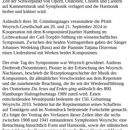
Zeit der Schwerpunkt von Opern, Oratorien, Chören und Liedern
auf Kammermusik und Symphonik verlagert und die Harmonik
herber und kühner wird.
Anlässlich ihres 30. Gründungstages veranstaltete die Pfohl-
Woyrsch-Gesellschaft am 20. und 21. September 2024 in
Kooperation mit dem KomponistenQuartier Hamburg im
Lichtwarksaal der Carl-Toepfer-Stiftung ein wissenschaftliches
Symposium. Zwischen den beiden Vortragsreihen gaben der Sänger
Johannes Wedeking (Bass) und die Pianistin Tatjana Dravenau
einen Liederabend mit Werken beider Komponisten.
Der erste Tag des Symposiums war Woyrsch gewidmet. Andreas
Dreibrodt (Neumünster), Pionier in der Erforschung des Woyrsch-
Nachlasses, beschrieb die Rezeptionsgeschichte der Musik des
Komponisten, ihr allmähliches Verschwinden aus dem Repertoire
und die zunehmende Beachtung, die ihr seit der Wiederaufführung
des Oratoriums
Da Jesus auf Erden ging
anlässlich des 800.
Hamburger Hafengeburtstags 1989 zuteil wird. Einen
entscheidenden Wendepunkt bedeutete der 150. Geburtstag
Woyrschs 2010. Seitdem hat die Repräsentation seines Schaffens
auf Tonträgern und im Notendruck bedeutende Fortschritte gemacht.
(Es folgte der Vortrag des Verfassers dieser Zeilen über die sechs
zwischen 1908 und 1941 entstandenen Symphonien Woyrschs: eine
Betrachtung hinsichtlich Form und Harmonik, sowie der stilistischen