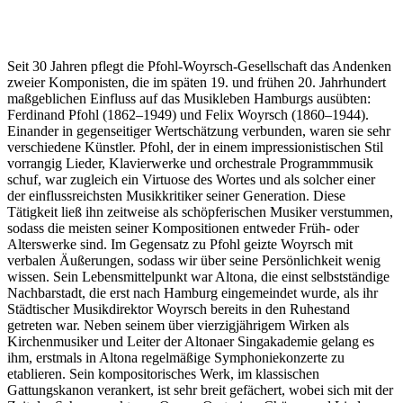
Seit 30 Jahren pflegt die Pfohl-Woyrsch-Gesellschaft das Andenken
zweier Komponisten, die im späten 19. und frühen 20. Jahrhundert
maßgeblichen Einfluss auf das Musikleben Hamburgs ausübten:
Ferdinand Pfohl (1862–1949) und Felix Woyrsch (1860–1944).
Einander in gegenseitiger Wertschätzung verbunden, waren sie sehr
verschiedene Künstler. Pfohl, der in einem impressionistischen Stil
vorrangig Lieder, Klavierwerke und orchestrale Programmmusik
schuf, war zugleich ein Virtuose des Wortes und als solcher einer
der einflussreichsten Musikkritiker seiner Generation. Diese
Tätigkeit ließ ihn zeitweise als schöpferischen Musiker verstummen,
sodass die meisten seiner Kompositionen entweder Früh- oder
Alterswerke sind. Im Gegensatz zu Pfohl geizte Woyrsch mit
verbalen Äußerungen, sodass wir über seine Persönlichkeit wenig
wissen. Sein Lebensmittelpunkt war Altona, die einst selbstständige
Nachbarstadt, die erst nach Hamburg eingemeindet wurde, als ihr
Städtischer Musikdirektor Woyrsch bereits in den Ruhestand
getreten war. Neben seinem über vierzigjährigem Wirken als
Kirchenmusiker und Leiter der Altonaer Singakademie gelang es
ihm, erstmals in Altona regelmäßige Symphoniekonzerte zu
etablieren. Sein kompositorisches Werk, im klassischen
Gattungskanon verankert, ist sehr breit gefächert, wobei sich mit der