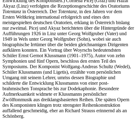
Entwicklung des Komponisten.) Cornelia Picej (Graz) und Hazal
Akyaz (Linz) verfolgten die Rezeptionsgeschichte des Oratoriums
Totentanz
in Österreich. Der
Totentanz
, in den Jahren vor dem
Ersten Weltkrieg international erfolgreich und eines den
meistgespielten deutschen Oratorien, erklang in Österreich bislang
nur zweimal. Picej und Akyaz berichteten über die Hintergründe der
Aufführungen 1926 in Linz unter Georg Wolfgruber (Vater) und
1949 in Wels unter Georg Wolfgruber (Sohn), wobei sie auch
biographische Irrtümer über die beiden gleichnamigen Dirigenten
aufklären konnten. Ein Vortrag über Woyrschs bedeutendsten
Schüler Ernst Gernot Klussmann (1901–1975), Autor von zehn
Symphonien und fünf Opern, beschloss den ersten Teil des
Symposiums. Der Komponist Wolfgang-Andreas Schultz (Wedel),
Schüler Klussmanns (und Ligetis), erzählte vom persönlichen
Umgang mit seinem Lehrer, umriss dessen Biographie und
schilderte die Entwicklung Klussmanns von einer post-
brahmsischen Tonsprache bis zur Dodekaphonie. Besondere
Aufmerksamkeit widmete er Klussmanns persönlicher
Zwölftonmusik aus dreiklangsbasierten Reihen. Die späten Opern
des Komponisten klingen trotz strengster Reihenkonstruktion
auffallend geschmeidig, eher an Richard Strauss erinnernd als an
Schönberg.