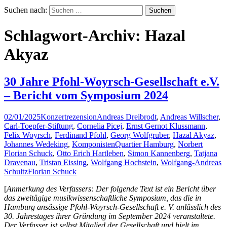
Suchen nach:
Schlagwort-Archiv: Hazal
Akyaz
30 Jahre Pfohl-Woyrsch-Gesellschaft e.V.
– Bericht vom Symposium 2024
02/01/2025
Konzertrezension
Andreas Dreibrodt
,
Andreas Willscher
,
Carl-Toepfer-Stiftung
,
Cornelia Picej
,
Ernst Gernot Klussmann
,
Felix Woyrsch
,
Ferdinand Pfohl
,
Georg Wolfgruber
,
Hazal Akyaz
,
Johannes Wedeking
,
KomponistenQuartier Hamburg
,
Norbert
Florian Schuck
,
Otto Erich Hartleben
,
Simon Kannenberg
,
Tatjana
Dravenau
,
Tristan Eissing
,
Wolfgang Hochstein
,
Wolfgang-Andreas
Schultz
Florian Schuck
[
Anmerkung des Verfassers: Der folgende Text ist ein Bericht über
das zweitägige musikwissenschaftliche Symposium, das die in
Hamburg ansässige Pfohl-Woyrsch-Gesellschaft e. V. anlässlich des
30. Jahrestages ihrer Gründung im September 2024 veranstaltete.
Der Verfasser ist selbst Mitglied der Gesellschaft und hielt im