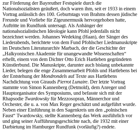
zur Förderung der Bayreuther Festspiele durch die
Nationalsozialisten geäußert, doch waren ihm, seit er 1933 in einem
Vortrag anlässlich des 100. Geburtstags von Brahms dessen jüdische
Freunde und Vorliebe für Zigeunermusik hervorgehoben hatte,
Auftritte im Rundfunk untersagt. Als Anhänger der
nationalsozialistischen Ideologie kann Pfohl jedenfalls nicht
bezeichnet werden. Johannes Wedeking (Haan), der Sänger des
Liederabends, berichtete von dem Fund Pfohlscher Liedmanuskripte
im Deutschen Literaturarchiv Marbach, der die Geschichte der
„Halkyonischen Akademie für unangewandte Wissenschaften“
erhellt, einem von dem Dichter Otto Erich Hartleben gegründeten
Künstlerbund. Die Manuskripte, darunter auch bislang unbekannte
Lieder, belegen die enge Zusammenarbeit Pfohls und Hartlebens bei
der Entstehung der
Mondrondels
auf Texte aus Hartlebens
Nachdichtung von Girauds
Pierrot Lunaire
. Der letzte Vortrag
stammte von Simon Kannenberg (Detmold), dem Anreger und
Hauptorganisator des Symposiums, und befasste sich mit der
Rhapsodie
Twardowsky
für Mezzosopran, Männerchor und
Orchester, die u. a. von Max Reger geschätzt und aufgeführt wurde.
Neben einer Einführung in den Sagenkreis um den „polnischen
Faust“ Twardowsky, stellte Kannenberg das Werk ausführlich vor
und ging seiner Aufführungsgeschichte nach, die 1932 mit einer
Darbietung im Hamburger Rundfunk (vorläufig?) endete.