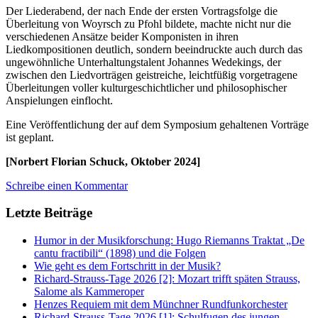
Der Liederabend, der nach Ende der ersten Vortragsfolge die
Überleitung von Woyrsch zu Pfohl bildete, machte nicht nur die
verschiedenen Ansätze beider Komponisten in ihren
Liedkompositionen deutlich, sondern beeindruckte auch durch das
ungewöhnliche Unterhaltungstalent Johannes Wedekings, der
zwischen den Liedvorträgen geistreiche, leichtfüßig vorgetragene
Überleitungen voller kulturgeschichtlicher und philosophischer
Anspielungen einflocht.
Eine Veröffentlichung der auf dem Symposium gehaltenen Vorträge
ist geplant.
[Norbert Florian Schuck, Oktober 2024]
Schreibe einen Kommentar
Letzte Beiträge
Humor in der Musikforschung: Hugo Riemanns Traktat „De
cantu fractibili“ (1898) und die Folgen
Wie geht es dem Fortschritt in der Musik?
Richard-Strauss-Tage 2026 [2]: Mozart trifft späten Strauss,
Salome als Kammeroper
Henzes Requiem mit dem Münchner Rundfunkorchester
Richard-Strauss-Tage 2026 [1]: Schulfugen des jungen